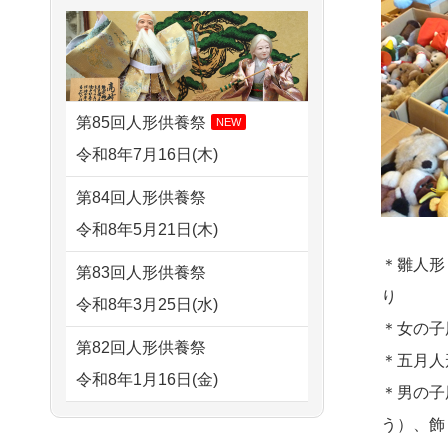
さ...
2026/08/01 19:28
すが 母親が高齢...
東京都の方からお申込み
2026/07/15
子供の頃から可愛
2024/01/13
剥製の供養・処分
がってきた七段飾りの雛人形
2026/08/01 17:10
をお願いできますか？
で...
東京都の方からお申込み
第85回人形供養祭
NEW
2024/01/13
ぬいぐるみを供
2026/07/15
お客様の声を読
令和8年7月16日(木)
2026/08/01 11:07
養・処分して欲しいのです
み、丁寧に供養していただけ
さいたの方からお申込み
第84回人形供養祭
が？
そう...
令和8年5月21日(木)
2026/07/31 17:28
2024/01/13
お雛様のセットを
2026/07/13
遠方からでもご依
栃木県の方からお申込み
＊雛人形
第83回人形供養祭
供養・処分したいのですが、
頼出来る点と申込までの方法
り
令和8年3月25日(水)
2026/07/31 12:32
お雛様とお内裏様だ...
が...
＊女の子
東京都の方からお申込み
第82回人形供養祭
2024/01/13
供養申込みの後、
＊五月人
2026/07/11
思い出のある人形
令和8年1月16日(金)
2026/07/31 10:29
供養祭までお人形はどうなっ
＊男の子
達を、ちゃんと供養したく、
京都市の方からお申込み
てるのですか？
第81回人形供養祭
う）、飾
花...