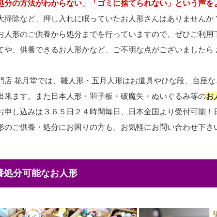
処分の方法がわからない」「ゴミに捨てられない」という声を
大掃除など、押し入れに眠っていたお人形さんはありませんか
お人形のご供養から処分までを行っていますので、ぜひご利用
てや、供養できるお人形かなど、ご不明な点がございましたら
門店 花月堂では、雛人形・五月人形はお道具やひな段、台座
出来ます。また日本人形・羽子板・破魔矢・ぬいぐるみ等の
お
お申し込みは３６５日２４時間毎日、日本全国より受付可能！
形のご供養・処分にお困りの方も、お気軽にお問い合わせ下さ
供養処分可能なお人形