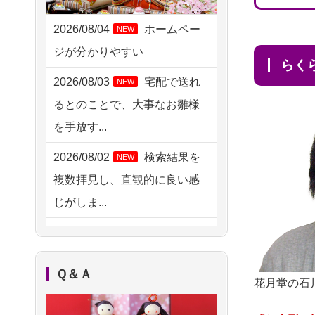
2026/08/05 15:07
東京都の方からお申込み
2026/08/04
ホームペー
NEW
ジが分かりやすい
2026/08/05 11:33
ら
神奈川の方からお申込み
2026/08/03
宅配で送れ
NEW
るとのことで、大事なお雛様
2026/08/04 17:34
を手放す...
西亀有の方からお申込み
2026/08/02
検索結果を
NEW
2026/08/04 15:40
複数拝見し、直観的に良い感
千葉県の方からお申込み
じがしま...
2026/08/04 14:04
2026/08/02
人形供養は
NEW
東京都の方からお申込み
ハードルが高そうに思えるの
2026/08/04 00:38
Ｑ＆Ａ
ですが、...
花月堂の石
中野区の方からお申込み
2026/08/02
祖母の人形
NEW