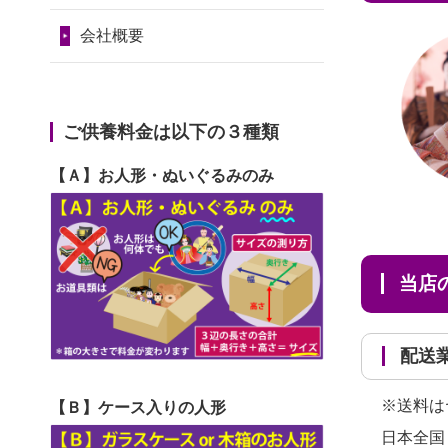
2024/01/11
供養が終わったお
だ...
令和7年1月17日(金)
人形はどうなるのでしょう
会社概要
2026/06/29
ガラスケースのま
第74回人形供養祭
か？
ま引き取ってくださるのが助
令和6年12月4日(水)
2024/01/04
ガラスケースは外
か...
第73回人形供養祭
ご供養料金は以下の３種類
しても良いですか？
2026/06/28
子どもの頃、妹と
令和6年10月17日(木)
【Ａ】お人形・ぬいぐるみのみ
一緒にお雛様を出しました。
第72回人形供養祭
お...
令和6年9月9日(月)
2026/06/28
きちんと供養して
第71回人形供養祭
当
いただけると思ったので、お
令和6年8月1日(木)
願...
第70回人形供養祭
配
2026/06/28
以前和人形やぬい
令和6年6月21日(金)
ぐるみを供養いただいたこと
※送料は
【Ｂ】ケース入りの人形
第69回人形供養祭
が...
日本全国