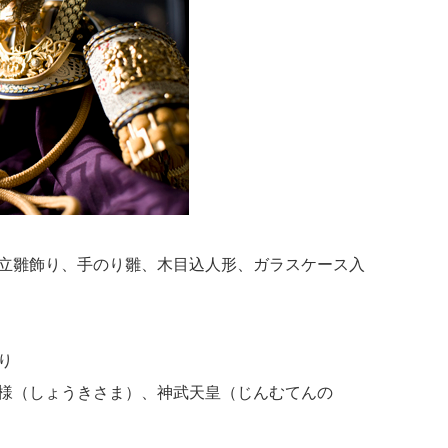
立雛飾り、手のり雛、木目込人形、ガラスケース入
り
様（しょうきさま）、神武天皇（じんむてんの