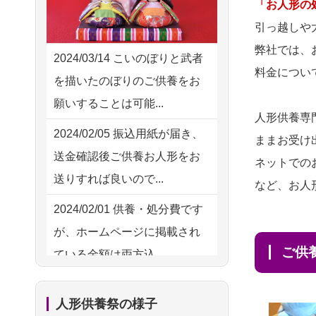
2026/08/03 21:17
「お人形の
供養の際も利用させていただ
愛知県の方からお申込み
引っ越しや
き安心感がある
弊社では、
2026/08/02 18:47
2024/03/14
こいのぼりと武者
2026/08/01
お人形の仕
NEW
料金につい
虎ノ門の方からお申込み
を描いたのぼりのご供養をお
分けなども丁寧に行う様子か
願いすることは可能...
2026/08/02 11:15
ら、大切...
人形供養専
千葉県の方からお申込み
2024/02/05
振込用紙が届き、
ままお受け
2026/07/25
供養の内容（料金
送金確認後ご供養お人形をお
2026/08/02 10:39
ネットでの
や送り方等）がとても丁寧に
送りすれば良いので...
神奈川の方からお申込み
など、お人
説...
2024/02/01
供養・処分費です
2026/08/02 09:15
2026/07/18
つい先日も利用さ
が、ホームページに掲載され
神奈川の方からお申込み
せていただきました。 手続...
ご
ている金額は両方込...
2026/08/02 06:46
2026/07/18
大切にしていたお
2024/01/27
実家にある七段飾
相模原の方からお申込み
人形をきちんと供養してくだ
人形供養祭の様子
りの雛人形を処分したいので