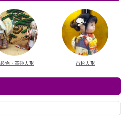
縁起物・高砂人形
市松人形