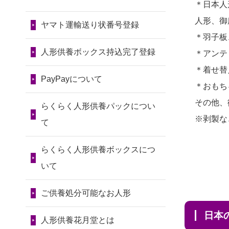
令和7年11月13日(木)
＊日本人
2026/07/31 08:41
2024/01/13
会社のようです
2026/07/10
家から近かったの
人形、御
埼玉県の方からお申込み
が、きちんと供養してもらえ
ヤマト運輸送り状番号登録
第80回人形供養祭
で。
＊羽子板
るのですか？
令和7年9月11日(木)
2026/07/30 22:27
2026/07/08
誰も住んでいない
人形供養ボックス持込完了登録
＊アンテ
墨田区の方からお申込み
2024/01/13
お人形の引取りは
第79回人形供養祭
実家の片付けを始めました。
＊着せ替
お願いできますか？
PayPayについて
令和7年8月2日(土)
2026/07/30 17:02
...
＊おもち
神奈川の方からお申込み
2024/01/13
お人形を持込みた
第78回人形供養祭
その他、
2026/07/06
9年間自由が丘店を
らくらく人形供養パックについ
いのですが？
令和7年6月20日(金)
※剥製な
2026/07/30 15:59
見守ってくれてありがとう。
て
神奈川の方からお申込み
2024/01/13
供養後の通知はも
第77回人形供養祭
2026/07/05
しっかりとお人形
らくらく人形供養ボックスにつ
らえますか？
令和7年4月15日(火)
2026/07/30 08:46
たちの供養をしていただける
いて
東京都の方からお申込み
2024/01/13
供養が終わったお
と...
第76回人形供養祭
人形以外はどうしてるのです
ご供養処分可能なお人形
令和7年2月28日(金)
2026/07/29 15:08
2026/06/30
長年大事にしてき
か？
神奈川の方からお申込み
日
た雛人形です、供養していた
第75回人形供養祭
人形供養花月堂とは