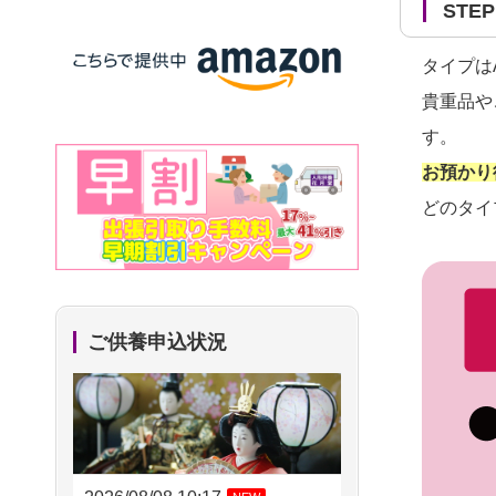
ST
タイプは
貴重品や
す。
お預かり
どのタイ
ご供養申込状況