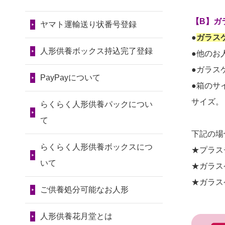
令和7年11月13日(木)
2026/07/31 12:32
2024/01/13
会社のようです
2026/07/10
家から近かったの
東京都の方からお申込み
が、きちんと供養してもらえ
【B】ガ
ヤマト運輸送り状番号登録
第80回人形供養祭
で。
るのですか？
●
ガラス
令和7年9月11日(木)
2026/07/31 10:29
2026/07/08
誰も住んでいない
人形供養ボックス持込完了登録
●他のお
京都市の方からお申込み
2024/01/13
お人形の引取りは
第79回人形供養祭
実家の片付けを始めました。
●ガラス
お願いできますか？
PayPayについて
令和7年8月2日(土)
2026/07/31 08:41
...
●箱のサ
埼玉県の方からお申込み
2024/01/13
お人形を持込みた
第78回人形供養祭
サイズ。
2026/07/06
9年間自由が丘店を
らくらく人形供養パックについ
いのですが？
令和7年6月20日(金)
2026/07/30 22:27
見守ってくれてありがとう。
て
墨田区の方からお申込み
下記の場
2024/01/13
供養後の通知はも
第77回人形供養祭
2026/07/05
しっかりとお人形
らくらく人形供養ボックスにつ
★プラス
らえますか？
令和7年4月15日(火)
2026/07/30 17:02
たちの供養をしていただける
いて
★ガラス
神奈川の方からお申込み
2024/01/13
供養が終わったお
と...
第76回人形供養祭
★ガラス
人形以外はどうしてるのです
ご供養処分可能なお人形
令和7年2月28日(金)
2026/07/30 15:59
2026/06/30
長年大事にしてき
か？
神奈川の方からお申込み
た雛人形です、供養していた
第75回人形供養祭
人形供養花月堂とは