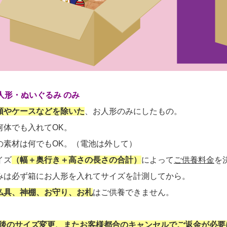
人形・ぬいぐるみ のみ
類やケースなどを除いた
、お人形のみにしたもの。
何体でも入れてOK。
の素材は何でもOK。（電池は外して）
イズ
（幅＋奥行き＋高さの長さの合計）
によって
ご供養料金
を
みは必ず箱にお人形を入れてサイズを計測してから。
仏具、神棚、お守り、お札
はご供養できません。
後のサイズ変更、またお客様都合のキャンセルでご返金が必要