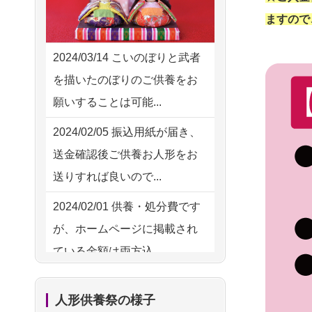
2026/08/04 14:04
供養の際も利用させていただ
ますので
東京都の方からお申込み
き安心感がある
2026/08/04 00:38
2024/03/14
こいのぼりと武者
2026/08/01
お人形の仕
NEW
中野区の方からお申込み
を描いたのぼりのご供養をお
分けなども丁寧に行う様子か
願いすることは可能...
2026/08/03 21:17
ら、大切...
愛知県の方からお申込み
2024/02/05
振込用紙が届き、
2026/07/25
供養の内容（料金
送金確認後ご供養お人形をお
2026/08/02 18:47
や送り方等）がとても丁寧に
送りすれば良いので...
虎ノ門の方からお申込み
説...
2024/02/01
供養・処分費です
2026/08/02 11:15
2026/07/18
つい先日も利用さ
が、ホームページに掲載され
千葉県の方からお申込み
せていただきました。 手続...
ている金額は両方込...
2026/08/02 10:39
2026/07/18
大切にしていたお
2024/01/27
実家にある七段飾
神奈川の方からお申込み
人形をきちんと供養してくだ
人形供養祭の様子
りの雛人形を処分したいので