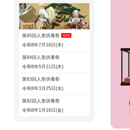
さ...
2026/08/02 09:15
すが 母親が高齢...
神奈川の方からお申込み
2026/07/15
子供の頃から可愛
2024/01/13
剥製の供養・処分
がってきた七段飾りの雛人形
2026/08/02 06:46
をお願いできますか？
で...
相模原の方からお申込み
第85回人形供養祭
NEW
2024/01/13
ぬいぐるみを供
2026/07/15
お客様の声を読
令和8年7月16日(木)
2026/08/01 19:28
養・処分して欲しいのです
み、丁寧に供養していただけ
東京都の方からお申込み
第84回人形供養祭
が？
そう...
令和8年5月21日(木)
2026/08/01 17:10
2024/01/13
お雛様のセットを
2026/07/13
遠方からでもご依
東京都の方からお申込み
第83回人形供養祭
供養・処分したいのですが、
頼出来る点と申込までの方法
令和8年3月25日(水)
2026/08/01 11:07
お雛様とお内裏様だ...
が...
さいたの方からお申込み
第82回人形供養祭
2024/01/13
供養申込みの後、
2026/07/11
思い出のある人形
令和8年1月16日(金)
2026/07/31 17:28
供養祭までお人形はどうなっ
達を、ちゃんと供養したく、
栃木県の方からお申込み
てるのですか？
第81回人形供養祭
花...