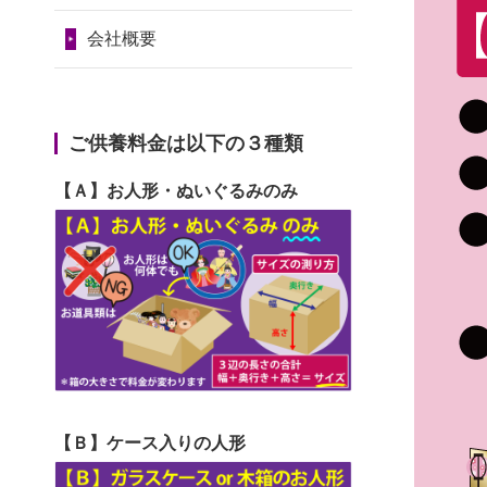
2024/01/11
供養が終わったお
だ...
令和7年1月17日(金)
人形はどうなるのでしょう
会社概要
2026/06/29
ガラスケースのま
第74回人形供養祭
か？
ま引き取ってくださるのが助
令和6年12月4日(水)
2024/01/04
ガラスケースは外
か...
第73回人形供養祭
ご供養料金は以下の３種類
しても良いですか？
2026/06/28
子どもの頃、妹と
令和6年10月17日(木)
【Ａ】お人形・ぬいぐるみのみ
一緒にお雛様を出しました。
第72回人形供養祭
お...
令和6年9月9日(月)
2026/06/28
きちんと供養して
第71回人形供養祭
いただけると思ったので、お
令和6年8月1日(木)
願...
第70回人形供養祭
2026/06/28
以前和人形やぬい
令和6年6月21日(金)
ぐるみを供養いただいたこと
【Ｂ】ケース入りの人形
第69回人形供養祭
が...