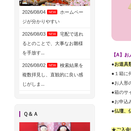
2026/08/06 09:17
三重県の方からお申込み
2026/08/04
ホームペー
NEW
ジが分かりやすい
2026/08/06 06:48
横浜市の方からお申込み
2026/08/03
宅配で送れ
NEW
るとのことで、大事なお雛様
2026/08/05 15:07
を手放す...
東京都の方からお申込み
【A】お
●
お道具
2026/08/02
検索結果を
NEW
2026/08/05 11:33
●１箱に
複数拝見し、直観的に良い感
神奈川の方からお申込み
●お人形
じがしま...
2026/08/04 17:34
●箱のサ
2026/08/02
人形供養は
NEW
西亀有の方からお申込み
●お申込
ハードルが高そうに思えるの
2026/08/04 15:40
●
仏壇、
Ｑ＆Ａ
ですが、...
千葉県の方からお申込み
2026/08/02
祖母の人形
NEW
★ご入金