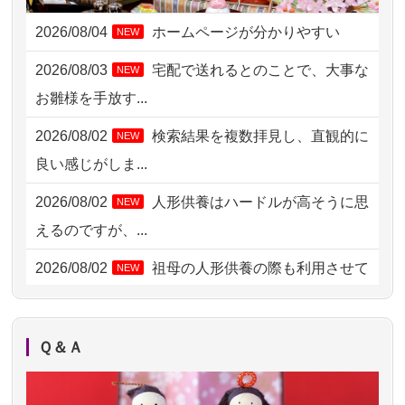
2026/08/04
ホームページが分かりやすい
NEW
2026/08/03 21:17
愛知県の方からお申込み
2026/08/03
宅配で送れるとのことで、大事な
NEW
2026/08/02 18:47
虎ノ門の方からお申込み
お雛様を手放す...
2026/08/02 11:15
千葉県の方からお申込み
2026/08/02
検索結果を複数拝見し、直観的に
NEW
2026/08/02 10:39
神奈川の方からお申込み
良い感じがしま...
2026/08/02 09:15
神奈川の方からお申込み
2026/08/02
人形供養はハードルが高そうに思
NEW
2026/08/02 06:46
相模原の方からお申込み
えるのですが、...
2026/08/01 19:28
東京都の方からお申込み
2026/08/02
祖母の人形供養の際も利用させて
NEW
いただき安心感がある
2026/08/01 17:10
東京都の方からお申込み
2026/08/01
お人形の仕分けなども丁寧に行う
NEW
2026/08/01 11:07
さいたの方からお申込み
Ｑ＆Ａ
様子から、大切...
2026/07/31 17:28
栃木県の方からお申込み
2026/07/25
供養の内容（料金や送り方等）がとて