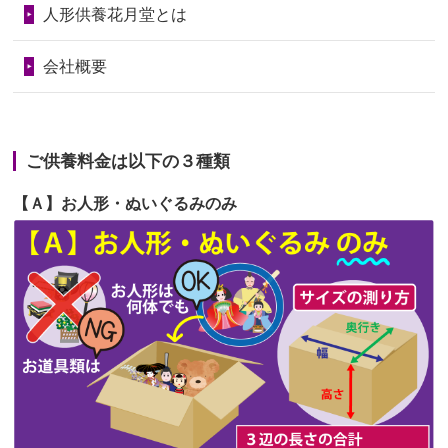
第69回人形供養祭
令和6年5月9日(木)
2026/06/23
ありがとうね
人形供養花月堂とは
第68回人形供養祭
令和6年3月22日(金)
2026/06/22
長い間、ありがとうございました。髪
会社概要
が伸びた時...
第67回人形供養祭
令和6年1月31日(水)
2026/06/22
娘の初めてのひな祭りにあわせて、娘
第66回人形供養祭
令和5年12月22日(金)
の祖父母か...
ご供養料金は以下の３種類
第65回人形供養祭
令和5年11月09日(木)
2026/06/20
雛人形をお道具も含め一式で引き取っ
【Ａ】お人形・ぬいぐるみのみ
第64回人形供養祭
令和5年9月21日(木)
てくださる...
第63回人形供養祭
令和5年8月1日(火)
2026/06/19
インターネット検索でホームページを
第62回人形供養祭
令和5年6月21日(水)
見つけまし...
第61回人形供養祭
令和5年5月19日(金)
第60回人形供養祭
令和5年3月28日(火)
第59回人形供養祭
令和5年2月10日(金)