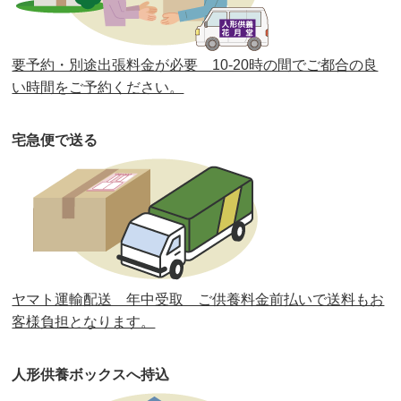
第37回人形供養祭
令和2年6月8日(月)
第36回人形供養祭
令和2年4月16日(木)
要予約・別途出張料金が必要 10-20時の間でご都合の良
第35回人形供養祭
令和2年2月13日(木)
い時間をご予約ください。
第34回人形供養祭
令和元年12月18日(水)
宅急便で送る
第33回人形供養祭
令和元年9月11日(水)
第32回人形供養祭
令和元年6月12日(水)
第31回人形供養祭
平成31年3月13日(水)
第30回人形供養祭
平成30年11月28日(水)
ヤマト運輸配送 年中受取 ご供養料金前払いで送料もお
第29回人形供養祭
平成30年5月23日(水)
客様負担となります。
第28回人形供養祭
平成29年12月8日(金)
人形供養ボックスへ持込
第27回人形供養祭
平成29年6月14日(水)