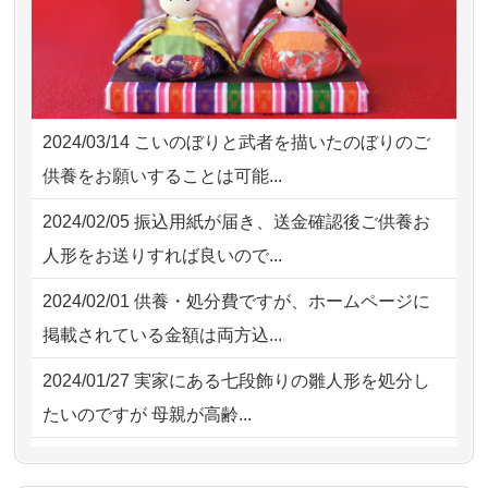
2026/07/31 12:32
東京都の方からお申込み
も丁寧に説...
2026/07/31 10:29
京都市の方からお申込み
2026/07/18
つい先日も利用させていただきまし
2026/07/31 08:41
埼玉県の方からお申込み
た。 手続...
2024/03/14
こいのぼりと武者を描いたのぼりのご
2026/07/30 22:27
墨田区の方からお申込み
2026/07/18
大切にしていたお人形をきちんと供養
供養をお願いすることは可能...
してくださ...
2026/07/30 17:02
神奈川の方からお申込み
2024/02/05
振込用紙が届き、送金確認後ご供養お
2026/07/15
子供の頃から可愛がってきた七段飾り
2026/07/30 15:59
神奈川の方からお申込み
人形をお送りすれば良いので...
の雛人形で...
2026/07/30 08:46
東京都の方からお申込み
2024/02/01
供養・処分費ですが、ホームページに
2026/07/15
お客様の声を読み、丁寧に供養してい
掲載されている金額は両方込...
ただけそう...
2024/01/27
実家にある七段飾りの雛人形を処分し
2026/07/13
遠方からでもご依頼出来る点と申込ま
たいのですが 母親が高齢...
での方法が...
2024/01/13
剥製の供養・処分をお願いできます
2026/07/11
思い出のある人形達を、ちゃんと供養