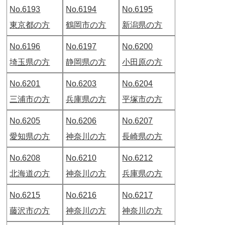
No.6193
No.6194
No.6195
東京都の方
鶴岡市の方
新潟県の方
No.6196
No.6197
No.6200
埼玉県の方
静岡県の方
小田原の方
No.6201
No.6203
No.6204
三浦市の方
兵庫県の方
平塚市の方
No.6205
No.6206
No.6207
愛知県の方
神奈川の方
長崎県の方
No.6208
No.6210
No.6212
北海道の方
神奈川の方
兵庫県の方
No.6215
No.6216
No.6217
藤沢市の方
神奈川の方
神奈川の方