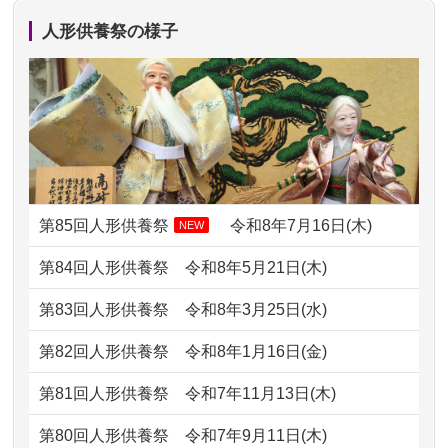
か？
したく、花...
人形供養祭の様子
2024/01/13
ぬいぐるみを供養・処分して欲しいの
2026/07/10
家から近かったので。
ですが？
2026/07/08
誰も住んでいない実家の片付けを始め
2024/01/13
お雛様のセットを供養・処分したいの
ました。 ...
ですが、お雛様とお内裏様だ...
2026/07/06
9年間自由が丘店を見守ってくれてあり
2024/01/13
供養申込みの後、供養祭までお人形は
がとう。
どうなってるのですか？
第85回人形供養祭
令和8年7月16日(木)
NEW
2026/07/05
しっかりとお人形たちの供養をしてい
2024/01/13
会社のようですが、きちんと供養して
第84回人形供養祭
令和8年5月21日(木)
ただけると...
もらえるのですか？
第83回人形供養祭
令和8年3月25日(水)
2026/06/30
長年大事にしてきた雛人形です、供養
2024/01/13
お人形の引取りはお願いできますか？
していただ...
第82回人形供養祭
令和8年1月16日(金)
2024/01/13
お人形を持込みたいのですが？
2026/06/29
ガラスケースのまま引き取ってくださ
第81回人形供養祭
令和7年11月13日(木)
るのが助か...
2024/01/13
供養後の通知はもらえますか？
第80回人形供養祭
令和7年9月11日(木)