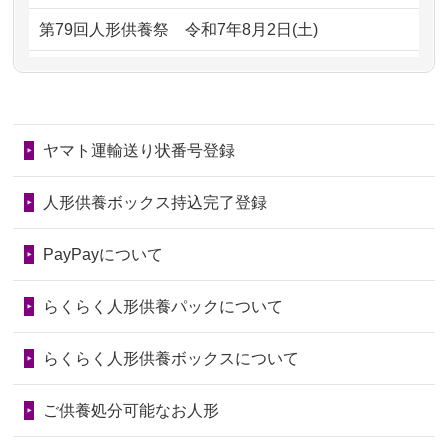
2026/06/28
子どもの頃、妹と一緒にお雛様を出し
2024/01/13
供養が終わったお人形以外はどうして
第79回人形供養祭
令和7年8月2日(土)
ました。お...
るのですか？
第78回人形供養祭
令和7年6月20日(金)
2026/06/28
きちんと供養していただけると思った
2024/01/11
供養が終わったお人形はどうなるので
第77回人形供養祭
令和7年4月15日(火)
ので、お願...
しょうか？
ヤマト運輸送り状番号登録
第76回人形供養祭
令和7年2月28日(金)
2026/06/28
以前和人形やぬいぐるみを供養いただ
2024/01/04
ガラスケースは外しても良いですか？
いたことが...
第75回人形供養祭
令和7年1月17日(金)
人形供養ボックス持込完了登録
2026/06/28
老後のことを考え体力のあるうちに身
第74回人形供養祭
令和6年12月4日(水)
PayPayについて
の回りの物...
第73回人形供養祭
令和6年10月17日(木)
らくらく人形供養パックについて
2026/06/28
人形たちに これまで本当にありがとう
第72回人形供養祭
令和6年9月9日(月)
天...
らくらく人形供養ボックスについて
第71回人形供養祭
令和6年8月1日(木)
2026/06/24
今は亡き両親が孫（私の子供）の初節
第70回人形供養祭
令和6年6月21日(金)
ご供養処分可能なお人形
句に贈って...