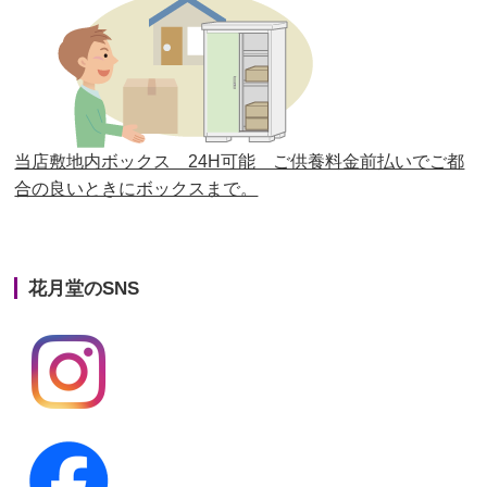
第26回人形供養祭
平成28年12月15日(木)
第25回人形供養祭
平成28年6月16日(木)
第24回人形供養祭
平成27年11月27日
第23回人形供養祭
平成26年12月5日
当店敷地内ボックス 24H可能 ご供養料金前払いでご都
合の良いときにボックスまで。
第22回人形供養祭
平成26年4月28日
第21回人形供養祭
平成25年12月26日
花月堂のSNS
第20回人形供養祭
平成25年5月10日
第19回人形供養祭
平成24年11月27日
第18回人形供養祭
平成24年6月21日
第17回人形供養祭
平成24年2月17日
第16回人形供養祭
平成23年10月4日