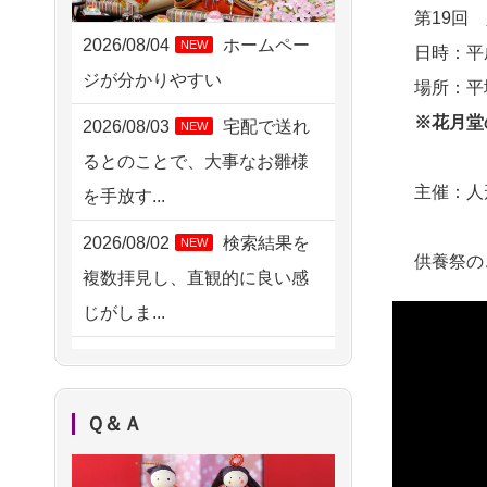
2026/08/05 11:33
第19回
神奈川の方からお申込み
2026/08/04
ホームペー
NEW
日時：平成
ジが分かりやすい
2026/08/04 17:34
場所：平
西亀有の方からお申込み
※花月堂
2026/08/03
宅配で送れ
NEW
るとのことで、大事なお雛様
2026/08/04 15:40
主催：人
を手放す...
千葉県の方からお申込み
2026/08/02
検索結果を
NEW
2026/08/04 14:04
供養祭の
複数拝見し、直観的に良い感
東京都の方からお申込み
じがしま...
2026/08/04 00:38
2026/08/02
人形供養は
NEW
中野区の方からお申込み
ハードルが高そうに思えるの
2026/08/03 21:17
Ｑ＆Ａ
ですが、...
愛知県の方からお申込み
2026/08/02
祖母の人形
NEW