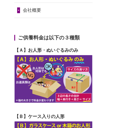
2024/01/11
供養が終わったお
だ...
令和7年1月17日(金)
人形はどうなるのでしょう
会社概要
2026/06/29
ガラスケースのま
第74回人形供養祭
か？
ま引き取ってくださるのが助
令和6年12月4日(水)
2024/01/04
ガラスケースは外
か...
第73回人形供養祭
ご供養料金は以下の３種類
しても良いですか？
2026/06/28
子どもの頃、妹と
令和6年10月17日(木)
【Ａ】お人形・ぬいぐるみのみ
一緒にお雛様を出しました。
第72回人形供養祭
お...
令和6年9月9日(月)
2026/06/28
きちんと供養して
第71回人形供養祭
いただけると思ったので、お
令和6年8月1日(木)
願...
第70回人形供養祭
2026/06/28
以前和人形やぬい
令和6年6月21日(金)
ぐるみを供養いただいたこと
【Ｂ】ケース入りの人形
第69回人形供養祭
が...