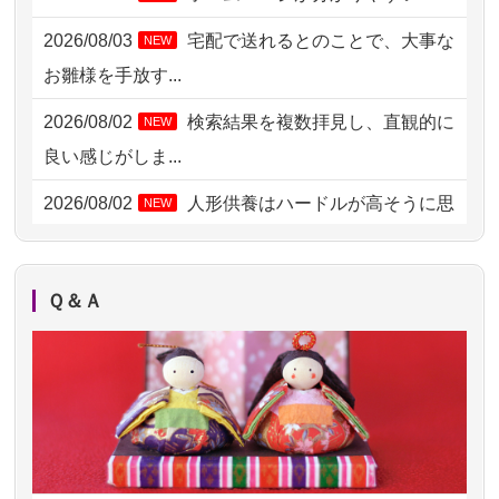
2026/08/04 15:40
千葉県の方からお申込み
2026/08/03
宅配で送れるとのことで、大事な
NEW
2026/08/04 14:04
東京都の方からお申込み
お雛様を手放す...
2026/08/04 00:38
中野区の方からお申込み
2026/08/02
検索結果を複数拝見し、直観的に
NEW
2026/08/03 21:17
愛知県の方からお申込み
良い感じがしま...
2026/08/02 18:47
虎ノ門の方からお申込み
2026/08/02
人形供養はハードルが高そうに思
NEW
えるのですが、...
2026/08/02 11:15
千葉県の方からお申込み
2026/08/02
祖母の人形供養の際も利用させて
NEW
2026/08/02 10:39
神奈川の方からお申込み
Ｑ＆Ａ
いただき安心感がある
2026/08/02 09:15
神奈川の方からお申込み
2026/08/01
お人形の仕分けなども丁寧に行う
NEW
2026/08/02 06:46
相模原の方からお申込み
様子から、大切...
2026/08/01 19:28
東京都の方からお申込み
2026/07/25
供養の内容（料金や送り方等）がとて
2026/08/01 17:10
東京都の方からお申込み
も丁寧に説...