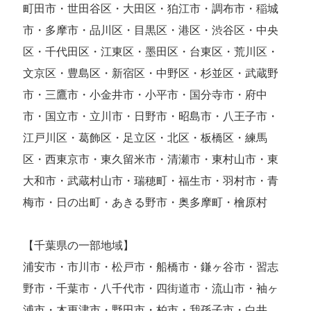
町田市・世田谷区・大田区・狛江市・調布市・稲城
市・多摩市・品川区・目黒区・港区・渋谷区・中央
区・千代田区・江東区・墨田区・台東区・荒川区・
文京区・豊島区・新宿区・中野区・杉並区・武蔵野
市・三鷹市・小金井市・小平市・国分寺市・府中
市・国立市・立川市・日野市・昭島市・八王子市・
江戸川区・葛飾区・足立区・北区・板橋区・練馬
区・西東京市・東久留米市・清瀬市・東村山市・東
大和市・武蔵村山市・瑞穂町・福生市・羽村市・青
梅市・日の出町・あきる野市・奥多摩町・檜原村
【千葉県の一部地域】
浦安市・市川市・松戸市・船橋市・鎌ヶ谷市・習志
野市・千葉市・八千代市・四街道市・流山市・袖ヶ
浦市・木更津市・野田市・柏市・我孫子市・白井