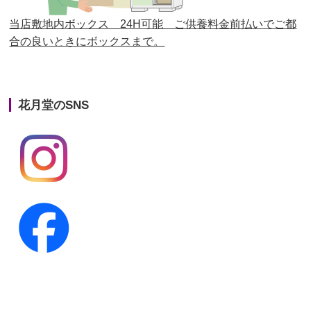
第23回人形供養祭
平成26年12月5日
当店敷地内ボックス 24H可能 ご供養料金前払いでご都
合の良いときにボックスまで。
第22回人形供養祭
平成26年4月28日
第21回人形供養祭
平成25年12月26日
花月堂のSNS
第20回人形供養祭
平成25年5月10日
第19回人形供養祭
平成24年11月27日
第18回人形供養祭
平成24年6月21日
第17回人形供養祭
平成24年2月17日
第16回人形供養祭
平成23年10月4日
第15回人形供養祭
平成23年5月13日
第14回人形供養祭
平成22年10月27日
第13回人形供養祭
平成22年6月8日