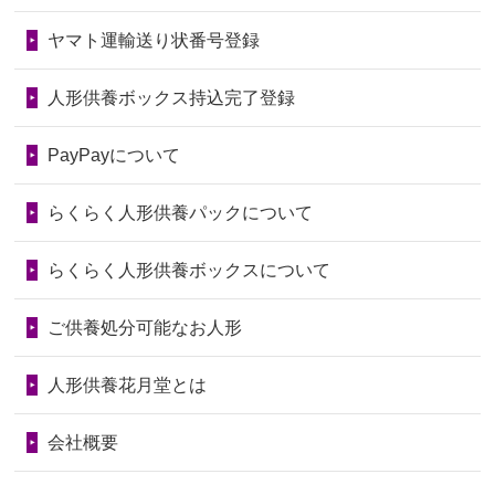
ました。お...
しょうか？
ヤマト運輸送り状番号登録
第76回人形供養祭
令和7年2月28日(金)
2026/06/28
きちんと供養していただけると思った
2024/01/04
ガラスケースは外しても良いですか？
ので、お願...
第75回人形供養祭
令和7年1月17日(金)
人形供養ボックス持込完了登録
2026/06/28
以前和人形やぬいぐるみを供養いただ
第74回人形供養祭
令和6年12月4日(水)
PayPayについて
いたことが...
第73回人形供養祭
令和6年10月17日(木)
らくらく人形供養パックについて
2026/06/28
老後のことを考え体力のあるうちに身
第72回人形供養祭
令和6年9月9日(月)
の回りの物...
らくらく人形供養ボックスについて
第71回人形供養祭
令和6年8月1日(木)
2026/06/28
人形たちに これまで本当にありがとう
第70回人形供養祭
令和6年6月21日(金)
ご供養処分可能なお人形
天...
第69回人形供養祭
令和6年5月9日(木)
2026/06/24
今は亡き両親が孫（私の子供）の初節
人形供養花月堂とは
句に贈って...
第68回人形供養祭
令和6年3月22日(金)
会社概要
2026/06/23
ありがとうね
第67回人形供養祭
令和6年1月31日(水)