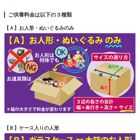
2026/06/22
長い間、ありがとうございました。髪
第66回人形供養祭
令和5年12月22日(金)
が伸びた時...
ご供養料金は以下の３種類
第65回人形供養祭
令和5年11月09日(木)
2026/06/22
娘の初めてのひな祭りにあわせて、娘
【Ａ】お人形・ぬいぐるみのみ
第64回人形供養祭
令和5年9月21日(木)
の祖父母か...
第63回人形供養祭
令和5年8月1日(火)
2026/06/20
雛人形をお道具も含め一式で引き取っ
第62回人形供養祭
令和5年6月21日(水)
てくださる...
第61回人形供養祭
令和5年5月19日(金)
第60回人形供養祭
令和5年3月28日(火)
第59回人形供養祭
令和5年2月10日(金)
第58回人形供養祭
令和5年12月21日(水)
第57回人形供養祭
令和4年11月22日(火)
【Ｂ】ケース入りの人形
第56回人形供養祭
令和4年10月19日(水)