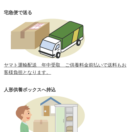
第34回人形供養祭
令和元年12月18日(水)
宅急便で送る
第33回人形供養祭
令和元年9月11日(水)
第32回人形供養祭
令和元年6月12日(水)
第31回人形供養祭
平成31年3月13日(水)
第30回人形供養祭
平成30年11月28日(水)
ヤマト運輸配送 年中受取 ご供養料金前払いで送料もお
第29回人形供養祭
平成30年5月23日(水)
客様負担となります。
第28回人形供養祭
平成29年12月8日(金)
人形供養ボックスへ持込
第27回人形供養祭
平成29年6月14日(水)
第26回人形供養祭
平成28年12月15日(木)
第25回人形供養祭
平成28年6月16日(木)
第24回人形供養祭
平成27年11月27日