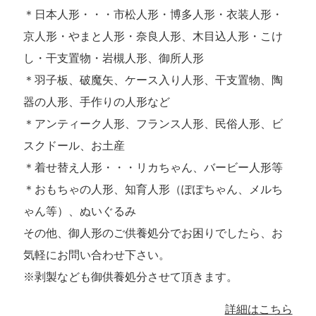
＊日本人形・・・市松人形・博多人形・衣装人形・
京人形・やまと人形・奈良人形、木目込人形・こけ
し・干支置物・岩槻人形、御所人形
＊羽子板、破魔矢、ケース入り人形、干支置物、陶
器の人形、手作りの人形など
＊アンティーク人形、フランス人形、民俗人形、ビ
スクドール、お土産
＊着せ替え人形・・・リカちゃん、バービー人形等
＊おもちゃの人形、知育人形（ぽぽちゃん、メルち
ゃん等）、ぬいぐるみ
その他、御人形のご供養処分でお困りでしたら、お
気軽にお問い合わせ下さい。
※剥製なども御供養処分させて頂きます。
詳細はこちら