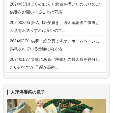
2024/03/14
こいのぼりと武者を描いたのぼりのご
2026/08/01 11:07
さいたの方からお申込み
2026/07/18
つい先日も利用させていただきまし
供養をお願いすることは可能...
た。 手続...
2026/07/31 17:28
栃木県の方からお申込み
2024/02/05
振込用紙が届き、送金確認後ご供養お
2026/07/18
大切にしていたお人形をきちんと供養
2026/07/31 12:32
東京都の方からお申込み
人形をお送りすれば良いので...
してくださ...
2026/07/31 10:29
京都市の方からお申込み
2024/02/01
供養・処分費ですが、ホームページに
2026/07/15
子供の頃から可愛がってきた七段飾り
掲載されている金額は両方込...
の雛人形で...
2024/01/27
実家にある七段飾りの雛人形を処分し
2026/07/15
お客様の声を読み、丁寧に供養してい
たいのですが 母親が高齢...
ただけそう...
2024/01/13
剥製の供養・処分をお願いできます
2026/07/13
遠方からでもご依頼出来る点と申込ま
か？
での方法が...
人形供養祭の様子
2024/01/13
ぬいぐるみを供養・処分して欲しいの
2026/07/11
思い出のある人形達を、ちゃんと供養
ですが？
したく、花...