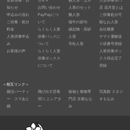
更新情報・お
Ｑ＆Ａ
雛人形・五月
人形供養専門
知らせ
お問い合わせ
人形のセット
店 花月堂とは
申込みの流れ
PayPayにつ
雛人形
ご供養処分可
ご供養・処分
いて
端午の節句
能なお人形
料金
らくらく人形
縁起物・高砂
会社概要
人形供養申込
供養パックに
人形
ヤマト運輸送
み
ついて
市松人形
り状番号登録
お客様の声
らくらく人形
人形供養ボッ
供養ボックス
クス持込完了
について
登録
＜相互リンク＞
婚活パーティ
飛び出す恐竜
振袖と着物専
写真館 スタジ
ー スマあと
3Dミニシアタ
門店 京都もな
オもなみ
婚
ー
み