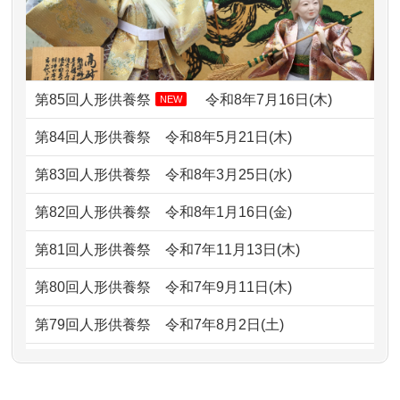
2024/01/13
お雛様のセットを供養・処分したいの
2026/07/10
家から近かったので。
ですが、お雛様とお内裏様だ...
2026/07/08
誰も住んでいない実家の片付けを始め
2024/01/13
供養申込みの後、供養祭までお人形は
ました。 ...
どうなってるのですか？
第85回人形供養祭
令和8年7月16日(木)
NEW
2026/07/06
9年間自由が丘店を見守ってくれてあり
2024/01/13
会社のようですが、きちんと供養して
第84回人形供養祭
令和8年5月21日(木)
がとう。
もらえるのですか？
第83回人形供養祭
令和8年3月25日(水)
2026/07/05
しっかりとお人形たちの供養をしてい
2024/01/13
お人形の引取りはお願いできますか？
ただけると...
第82回人形供養祭
令和8年1月16日(金)
2024/01/13
お人形を持込みたいのですが？
2026/06/30
長年大事にしてきた雛人形です、供養
第81回人形供養祭
令和7年11月13日(木)
していただ...
2024/01/13
供養後の通知はもらえますか？
第80回人形供養祭
令和7年9月11日(木)
2026/06/29
ガラスケースのまま引き取ってくださ
2024/01/13
供養が終わったお人形以外はどうして
第79回人形供養祭
令和7年8月2日(土)
るのが助か...
るのですか？
第78回人形供養祭
令和7年6月20日(金)
2026/06/28
子どもの頃、妹と一緒にお雛様を出し
2024/01/11
供養が終わったお人形はどうなるので
第77回人形供養祭
令和7年4月15日(火)