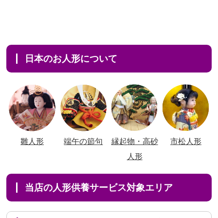
日本のお人形について
雛人形
端午の節句
縁起物・高砂
市松人形
人形
当店の人形供養サービス対象エリア