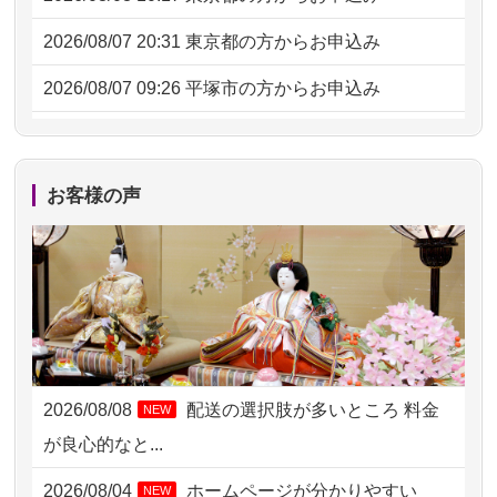
2026/08/07 20:31
東京都の方からお申込み
2026/08/07 09:26
平塚市の方からお申込み
2026/08/06 21:28
埼玉県の方からお申込み
2026/08/06 17:56
藤沢市の方からお申込み
お客様の声
2026/08/06 10:06
茨城県の方からお申込み
2026/08/06 09:17
三重県の方からお申込み
2026/08/06 06:48
横浜市の方からお申込み
2026/08/05 15:07
東京都の方からお申込み
2026/08/08
配送の選択肢が多いところ 料金
NEW
2026/08/05 11:33
神奈川の方からお申込み
が良心的なと...
2026/08/04 17:34
西亀有の方からお申込み
2026/08/04
ホームページが分かりやすい
NEW