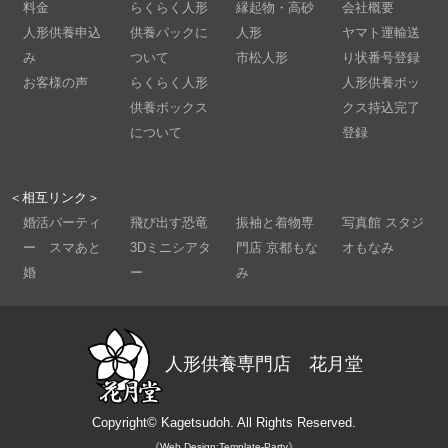
料金
らくらく人形
縁起物・高砂
会社概要
人形供養申込
供養パックに
人形
ヤマト運輸送
み
ついて
市松人形
り状番号登録
お客様の声
らくらく人形
人形供養ボッ
供養ボックス
クス持込完了
について
登録
＜相互リンク＞
婚活パーティ
飛び出す恐竜
振袖と着物専
写真館 スタジ
ー スマあと
3Dミニシアタ
門店 京都もな
オもなみ
婚
ー
み
人形供養専門店 花月堂
Copyright©
Kagetsudoh.
All Rights Reserved.
《Web Design:Template-Party》