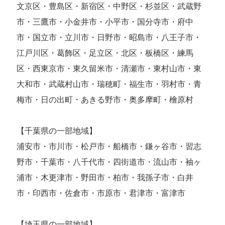
文京区・豊島区・新宿区・中野区・杉並区・武蔵野
市・三鷹市・小金井市・小平市・国分寺市・府中
市・国立市・立川市・日野市・昭島市・八王子市・
江戸川区・葛飾区・足立区・北区・板橋区・練馬
区・西東京市・東久留米市・清瀬市・東村山市・東
大和市・武蔵村山市・瑞穂町・福生市・羽村市・青
梅市・日の出町・あきる野市・奥多摩町・檜原村
【千葉県の一部地域】
浦安市・市川市・松戸市・船橋市・鎌ヶ谷市・習志
野市・千葉市・八千代市・四街道市・流山市・袖ヶ
浦市・木更津市・野田市・柏市・我孫子市・白井
市・印西市・佐倉市・市原市・君津市・富津市
【埼玉県の一部地域】