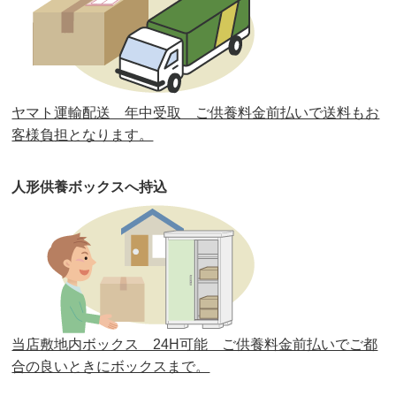
第32回人形供養祭
令和元年6月12日(水)
第31回人形供養祭
平成31年3月13日(水)
第30回人形供養祭
平成30年11月28日(水)
ヤマト運輸配送 年中受取 ご供養料金前払いで送料もお
第29回人形供養祭
平成30年5月23日(水)
客様負担となります。
第28回人形供養祭
平成29年12月8日(金)
人形供養ボックスへ持込
第27回人形供養祭
平成29年6月14日(水)
第26回人形供養祭
平成28年12月15日(木)
第25回人形供養祭
平成28年6月16日(木)
第24回人形供養祭
平成27年11月27日
第23回人形供養祭
平成26年12月5日
当店敷地内ボックス 24H可能 ご供養料金前払いでご都
合の良いときにボックスまで。
第22回人形供養祭
平成26年4月28日