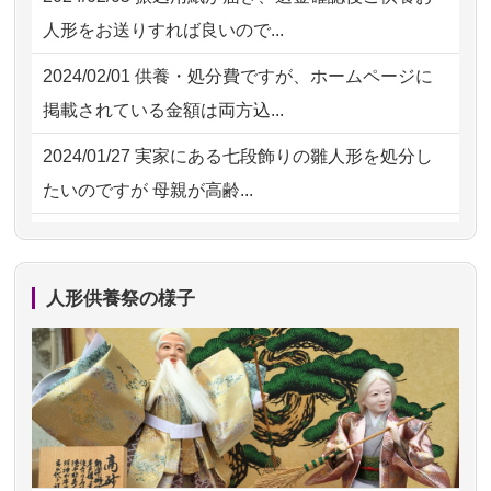
2026/07/15
子供の頃から可愛がってきた七段飾り
2026/07/30 22:27
墨田区の方からお申込み
人形をお送りすれば良いので...
の雛人形で...
2026/07/30 17:02
神奈川の方からお申込み
2024/02/01
供養・処分費ですが、ホームページに
2026/07/15
お客様の声を読み、丁寧に供養してい
掲載されている金額は両方込...
ただけそう...
2024/01/27
実家にある七段飾りの雛人形を処分し
2026/07/13
遠方からでもご依頼出来る点と申込ま
たいのですが 母親が高齢...
での方法が...
2024/01/13
剥製の供養・処分をお願いできます
2026/07/11
思い出のある人形達を、ちゃんと供養
か？
したく、花...
人形供養祭の様子
2024/01/13
ぬいぐるみを供養・処分して欲しいの
2026/07/10
家から近かったので。
ですが？
2026/07/08
誰も住んでいない実家の片付けを始め
2024/01/13
お雛様のセットを供養・処分したいの
ました。 ...
ですが、お雛様とお内裏様だ...
2026/07/06
9年間自由が丘店を見守ってくれてあり
2024/01/13
供養申込みの後、供養祭までお人形は
がとう。