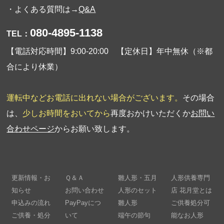
・よくある質問は→
Q&A
080-4895-1138
TEL：
【電話対応時間】9:00-20:00 【定休日】年中無休（※都
合により休業）
運転中などお電話に出れない場合がございます。
その場合
は、
少しお時間をおいてから
再度おかけいただくか
お問い
合わせページ
からお願い致します。
更新情報・お
Ｑ＆Ａ
雛人形・五月
人形供養専門
知らせ
お問い合わせ
人形のセット
店 花月堂とは
申込みの流れ
PayPayにつ
雛人形
ご供養処分可
ご供養・処分
いて
端午の節句
能なお人形