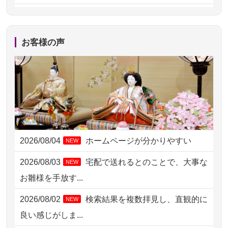
2026/08/06 09:17
三重県の方からお申込み
2026/08/06 06:48
横浜市の方からお申込み
お客様の声
2026/08/05 15:07
東京都の方からお申込み
2026/08/05 11:33
神奈川の方からお申込み
2026/08/04 17:34
西亀有の方からお申込み
2026/08/04 15:40
千葉県の方からお申込み
2026/08/04
ホームページが分かりやすい
NEW
2026/08/04 14:04
東京都の方からお申込み
2026/08/03
宅配で送れるとのことで、大事な
NEW
2026/08/04 00:38
中野区の方からお申込み
お雛様を手放す...
2026/08/03 21:17
愛知県の方からお申込み
2026/08/02
検索結果を複数拝見し、直観的に
NEW
2026/08/02 18:47
虎ノ門の方からお申込み
良い感じがしま...