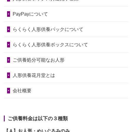
2026/06/28
老後のことを考え体力のあるうちに身
第74回人形供養祭
令和6年12月4日(水)
PayPayについて
の回りの物...
第73回人形供養祭
令和6年10月17日(木)
らくらく人形供養パックについて
2026/06/28
人形たちに これまで本当にありがとう
第72回人形供養祭
令和6年9月9日(月)
天...
らくらく人形供養ボックスについて
第71回人形供養祭
令和6年8月1日(木)
2026/06/24
今は亡き両親が孫（私の子供）の初節
第70回人形供養祭
令和6年6月21日(金)
ご供養処分可能なお人形
句に贈って...
第69回人形供養祭
令和6年5月9日(木)
2026/06/23
ありがとうね
人形供養花月堂とは
第68回人形供養祭
令和6年3月22日(金)
2026/06/22
長い間、ありがとうございました。髪
会社概要
が伸びた時...
第67回人形供養祭
令和6年1月31日(水)
2026/06/22
娘の初めてのひな祭りにあわせて、娘
第66回人形供養祭
令和5年12月22日(金)
の祖父母か...
ご供養料金は以下の３種類
第65回人形供養祭
令和5年11月09日(木)
2026/06/20
雛人形をお道具も含め一式で引き取っ
【Ａ】お人形・ぬいぐるみのみ