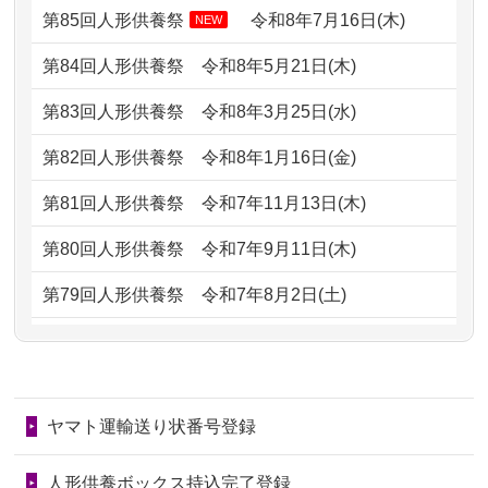
どうなってるのですか？
第85回人形供養祭
令和8年7月16日(木)
NEW
2026/07/05
しっかりとお人形たちの供養をしてい
2024/01/13
会社のようですが、きちんと供養して
第84回人形供養祭
令和8年5月21日(木)
ただけると...
もらえるのですか？
第83回人形供養祭
令和8年3月25日(水)
2026/06/30
長年大事にしてきた雛人形です、供養
2024/01/13
お人形の引取りはお願いできますか？
していただ...
第82回人形供養祭
令和8年1月16日(金)
2024/01/13
お人形を持込みたいのですが？
2026/06/29
ガラスケースのまま引き取ってくださ
第81回人形供養祭
令和7年11月13日(木)
るのが助か...
2024/01/13
供養後の通知はもらえますか？
第80回人形供養祭
令和7年9月11日(木)
2026/06/28
子どもの頃、妹と一緒にお雛様を出し
2024/01/13
供養が終わったお人形以外はどうして
第79回人形供養祭
令和7年8月2日(土)
ました。お...
るのですか？
第78回人形供養祭
令和7年6月20日(金)
2026/06/28
きちんと供養していただけると思った
2024/01/11
供養が終わったお人形はどうなるので
第77回人形供養祭
令和7年4月15日(火)
ので、お願...
しょうか？
ヤマト運輸送り状番号登録
第76回人形供養祭
令和7年2月28日(金)
2026/06/28
以前和人形やぬいぐるみを供養いただ
2024/01/04
ガラスケースは外しても良いですか？
いたことが...
第75回人形供養祭
令和7年1月17日(金)
人形供養ボックス持込完了登録