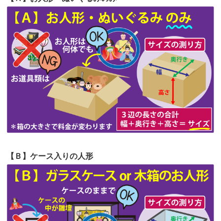
第64回人形供養祭
令和5年9月21日(木)
てくださる...
第63回人形供養祭
令和5年8月1日(火)
2026/06/19
インターネット検索でホームページを
第62回人形供養祭
令和5年6月21日(水)
見つけまし...
第61回人形供養祭
令和5年5月19日(金)
第60回人形供養祭
令和5年3月28日(火)
第59回人形供養祭
令和5年2月10日(金)
第58回人形供養祭
令和5年12月21日(水)
第57回人形供養祭
令和4年11月22日(火)
【Ｂ】ケース入りの人形
第56回人形供養祭
令和4年10月19日(水)
第55回人形供養祭
令和4年9月8日(木)
第54回人形供養祭
令和4年8月1日(月)