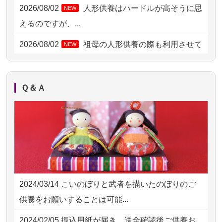
2026/08/02 11:15
千葉県の方からお申込み
2026/08/02
人形供養はハードルが高そうに思
NEW
2026/08/02 10:39
神奈川の方からお申込み
えるのですが、...
2026/08/02 09:15
神奈川の方からお申込み
2026/08/02
祖母の人形供養の際も利用させて
NEW
いただき安心感がある
2026/08/02 06:46
相模原の方からお申込み
2026/08/01
お人形の仕分けなども丁寧に行う
NEW
2026/08/01 19:28
東京都の方からお申込み
Ｑ＆Ａ
様子から、大切...
2026/08/01 17:10
東京都の方からお申込み
2026/07/25
供養の内容（料金や送り方等）がとて
2026/08/01 11:07
さいたの方からお申込み
も丁寧に説...
2026/07/31 17:28
栃木県の方からお申込み
2026/07/18
つい先日も利用させていただきまし
2026/07/31 12:32
東京都の方からお申込み
た。 手続...
2024/03/14
こいのぼりと武者を描いたのぼりのご
2026/07/31 10:29
京都市の方からお申込み
2026/07/18
大切にしていたお人形をきちんと供養
供養をお願いすることは可能...
してくださ...
2026/07/31 08:41
埼玉県の方からお申込み
2024/02/05
振込用紙が届き、送金確認後ご供養お