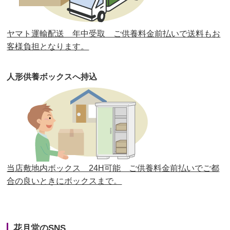
第30回人形供養祭
平成30年11月28日(水)
ヤマト運輸配送 年中受取 ご供養料金前払いで送料もお
第29回人形供養祭
平成30年5月23日(水)
客様負担となります。
第28回人形供養祭
平成29年12月8日(金)
人形供養ボックスへ持込
第27回人形供養祭
平成29年6月14日(水)
第26回人形供養祭
平成28年12月15日(木)
第25回人形供養祭
平成28年6月16日(木)
第24回人形供養祭
平成27年11月27日
第23回人形供養祭
平成26年12月5日
当店敷地内ボックス 24H可能 ご供養料金前払いでご都
合の良いときにボックスまで。
第22回人形供養祭
平成26年4月28日
第21回人形供養祭
平成25年12月26日
花月堂のSNS
第20回人形供養祭
平成25年5月10日