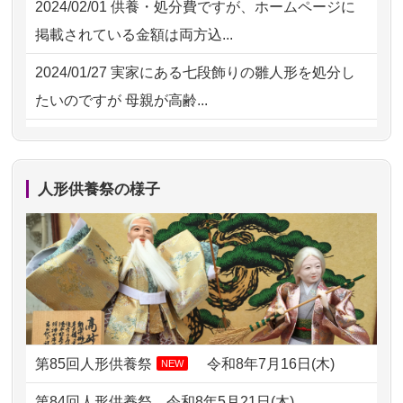
2024/02/01
供養・処分費ですが、ホームページに
2026/07/15
子供の頃から可愛がってきた七段飾り
掲載されている金額は両方込...
の雛人形で...
2024/01/27
実家にある七段飾りの雛人形を処分し
2026/07/15
お客様の声を読み、丁寧に供養してい
たいのですが 母親が高齢...
ただけそう...
2024/01/13
剥製の供養・処分をお願いできます
2026/07/13
遠方からでもご依頼出来る点と申込ま
か？
での方法が...
人形供養祭の様子
2024/01/13
ぬいぐるみを供養・処分して欲しいの
2026/07/11
思い出のある人形達を、ちゃんと供養
ですが？
したく、花...
2024/01/13
お雛様のセットを供養・処分したいの
2026/07/10
家から近かったので。
ですが、お雛様とお内裏様だ...
2026/07/08
誰も住んでいない実家の片付けを始め
2024/01/13
供養申込みの後、供養祭までお人形は
ました。 ...
どうなってるのですか？
第85回人形供養祭
令和8年7月16日(木)
NEW
2026/07/06
9年間自由が丘店を見守ってくれてあり
2024/01/13
会社のようですが、きちんと供養して
第84回人形供養祭
令和8年5月21日(木)