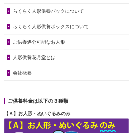
第73回人形供養祭
令和6年10月17日(木)
らくらく人形供養パックについて
2026/06/28
老後のことを考え体力のあるうちに身
第72回人形供養祭
令和6年9月9日(月)
の回りの物...
らくらく人形供養ボックスについて
第71回人形供養祭
令和6年8月1日(木)
2026/06/28
人形たちに これまで本当にありがとう
第70回人形供養祭
令和6年6月21日(金)
ご供養処分可能なお人形
天...
第69回人形供養祭
令和6年5月9日(木)
2026/06/24
今は亡き両親が孫（私の子供）の初節
人形供養花月堂とは
句に贈って...
第68回人形供養祭
令和6年3月22日(金)
会社概要
2026/06/23
ありがとうね
第67回人形供養祭
令和6年1月31日(水)
2026/06/22
長い間、ありがとうございました。髪
第66回人形供養祭
令和5年12月22日(金)
が伸びた時...
ご供養料金は以下の３種類
第65回人形供養祭
令和5年11月09日(木)
2026/06/22
娘の初めてのひな祭りにあわせて、娘
【Ａ】お人形・ぬいぐるみのみ
第64回人形供養祭
令和5年9月21日(木)
の祖父母か...
第63回人形供養祭
令和5年8月1日(火)
2026/06/20
雛人形をお道具も含め一式で引き取っ