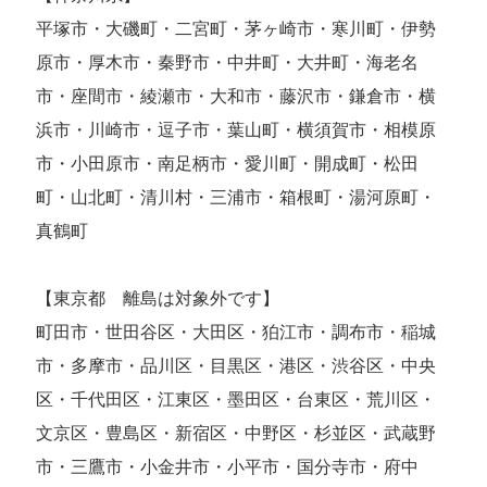
平塚市・大磯町・二宮町・茅ヶ崎市・寒川町・伊勢
原市・厚木市・秦野市・中井町・大井町・海老名
市・座間市・綾瀬市・大和市・藤沢市・鎌倉市・横
浜市・川崎市・逗子市・葉山町・横須賀市・相模原
市・小田原市・南足柄市・愛川町・開成町・松田
町・山北町・清川村・三浦市・箱根町・湯河原町・
真鶴町
【東京都 離島は対象外です】
町田市・世田谷区・大田区・狛江市・調布市・稲城
市・多摩市・品川区・目黒区・港区・渋谷区・中央
区・千代田区・江東区・墨田区・台東区・荒川区・
文京区・豊島区・新宿区・中野区・杉並区・武蔵野
市・三鷹市・小金井市・小平市・国分寺市・府中