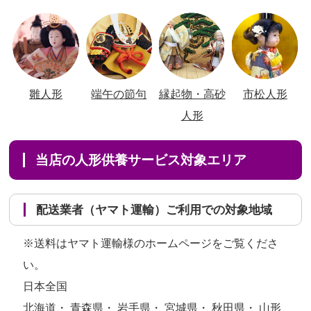
雛人形
端午の節句
縁起物・高砂
市松人形
人形
当店の人形供養サービス対象エリア
配送業者（ヤマト運輸）ご利用での対象地域
※送料はヤマト運輸様のホームページをご覧くださ
い。
日本全国
北海道・ 青森県・ 岩手県・ 宮城県・ 秋田県・ 山形