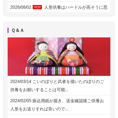
2026/08/02 18:47
虎ノ門の方からお申込み
2026/08/02
人形供養はハードルが高そうに思
NEW
えるのですが、...
2026/08/02 11:15
千葉県の方からお申込み
2026/08/02
祖母の人形供養の際も利用させて
NEW
2026/08/02 10:39
神奈川の方からお申込み
Ｑ＆Ａ
いただき安心感がある
2026/08/02 09:15
神奈川の方からお申込み
2026/08/01
お人形の仕分けなども丁寧に行う
NEW
2026/08/02 06:46
相模原の方からお申込み
様子から、大切...
2026/08/01 19:28
東京都の方からお申込み
2026/07/25
供養の内容（料金や送り方等）がとて
2026/08/01 17:10
東京都の方からお申込み
も丁寧に説...
2024/03/14
こいのぼりと武者を描いたのぼりのご
2026/08/01 11:07
さいたの方からお申込み
2026/07/18
つい先日も利用させていただきまし
供養をお願いすることは可能...
た。 手続...
2026/07/31 17:28
栃木県の方からお申込み
2024/02/05
振込用紙が届き、送金確認後ご供養お
2026/07/18
大切にしていたお人形をきちんと供養
2026/07/31 12:32
東京都の方からお申込み
人形をお送りすれば良いので...
してくださ...
2026/07/31 10:29
京都市の方からお申込み