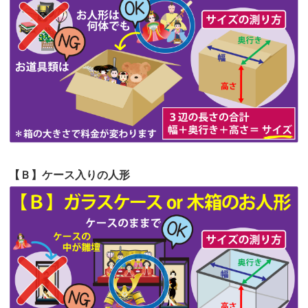
第62回人形供養祭
令和5年6月21日(水)
てくださる...
第61回人形供養祭
令和5年5月19日(金)
第60回人形供養祭
令和5年3月28日(火)
第59回人形供養祭
令和5年2月10日(金)
第58回人形供養祭
令和5年12月21日(水)
第57回人形供養祭
令和4年11月22日(火)
【Ｂ】ケース入りの人形
第56回人形供養祭
令和4年10月19日(水)
第55回人形供養祭
令和4年9月8日(木)
第54回人形供養祭
令和4年8月1日(月)
第53回人形供養祭
令和4年7月1日(金)
第52回人形供養祭
令和4年5月17日(火)