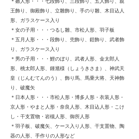
＊雛人形・・・七段飾り、三段飾り、五人飾り、親
王飾り、御殿飾り、立雛飾り、手のり雛、木目込人
形、ガラスケース入り
＊女の子用・・・つるし雛、市松人形、羽子板
＊五月人形・・・段飾り、兜飾り、鎧飾り、武者飾
り、ガラスケース入り
＊男の子用・・・鯉のぼり、武者人形、金太郎人
形、桃太郎人形、鍾馗様（しょうきさま）、神武天
皇（じんむてんのう）、飾り馬、馬乗大将、天神飾
り、破魔矢
＊日本人形・・・市松人形・博多人形・衣装人形・
京人形・やまと人形・奈良人形、木目込人形・こけ
し・干支置物・岩槻人形、御所人形
＊羽子板、破魔矢、ケース入り人形、干支置物、陶
器の人形、手作りの人形など