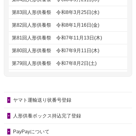
がとう。
もらえるのですか？
第83回人形供養祭
令和8年3月25日(水)
2026/07/05
しっかりとお人形たちの供養をしてい
2024/01/13
お人形の引取りはお願いできますか？
ただけると...
第82回人形供養祭
令和8年1月16日(金)
2024/01/13
お人形を持込みたいのですが？
2026/06/30
長年大事にしてきた雛人形です、供養
第81回人形供養祭
令和7年11月13日(木)
していただ...
2024/01/13
供養後の通知はもらえますか？
第80回人形供養祭
令和7年9月11日(木)
2026/06/29
ガラスケースのまま引き取ってくださ
2024/01/13
供養が終わったお人形以外はどうして
第79回人形供養祭
令和7年8月2日(土)
るのが助か...
るのですか？
第78回人形供養祭
令和7年6月20日(金)
2026/06/28
子どもの頃、妹と一緒にお雛様を出し
2024/01/11
供養が終わったお人形はどうなるので
第77回人形供養祭
令和7年4月15日(火)
ました。お...
しょうか？
ヤマト運輸送り状番号登録
第76回人形供養祭
令和7年2月28日(金)
2026/06/28
きちんと供養していただけると思った
2024/01/04
ガラスケースは外しても良いですか？
ので、お願...
第75回人形供養祭
令和7年1月17日(金)
人形供養ボックス持込完了登録
2026/06/28
以前和人形やぬいぐるみを供養いただ
第74回人形供養祭
令和6年12月4日(水)
PayPayについて
いたことが...