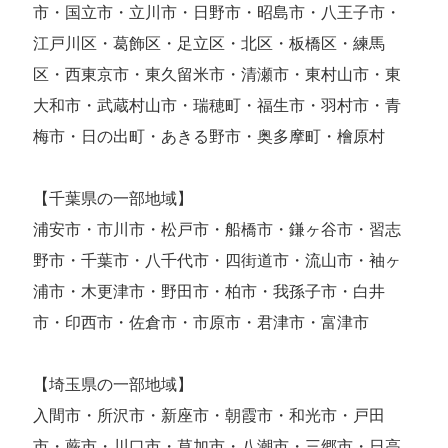
市・国立市・立川市・日野市・昭島市・八王子市・
江戸川区・葛飾区・足立区・北区・板橋区・練馬
区・西東京市・東久留米市・清瀬市・東村山市・東
大和市・武蔵村山市・瑞穂町・福生市・羽村市・青
梅市・日の出町・あきる野市・奥多摩町・檜原村
【千葉県の一部地域】
浦安市・市川市・松戸市・船橋市・鎌ヶ谷市・習志
野市・千葉市・八千代市・四街道市・流山市・袖ヶ
浦市・木更津市・野田市・柏市・我孫子市・白井
市・印西市・佐倉市・市原市・君津市・富津市
【埼玉県の一部地域】
入間市・所沢市・新座市・朝霞市・和光市・戸田
市・蕨市・川口市・草加市・八潮市・三郷市・日高