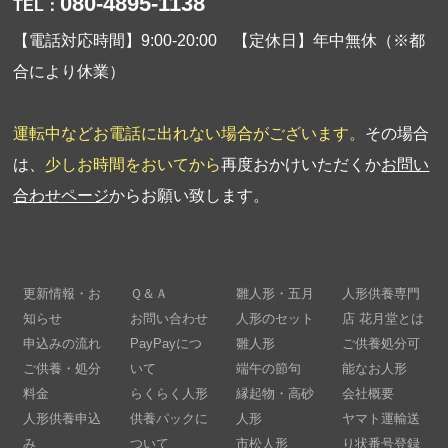
080-4895-1138
TEL：
【電話対応時間】9:00-20:00 【定休日】年中無休（※都
合により休業）
運転中などお電話に出れない場合がございます。
その場合
は、
少しお時間をおいてから
再度おかけいただくか
お問い
合わせページ
からお願い致します。
更新情報・お
Ｑ＆Ａ
雛人形・五月
人形供養専門
知らせ
お問い合わせ
人形のセット
店 花月堂とは
申込みの流れ
PayPayにつ
雛人形
ご供養処分可
ご供養・処分
いて
端午の節句
能なお人形
料金
らくらく人形
縁起物・高砂
会社概要
人形供養申込
供養パックに
人形
ヤマト運輸送
み
ついて
市松人形
り状番号登録