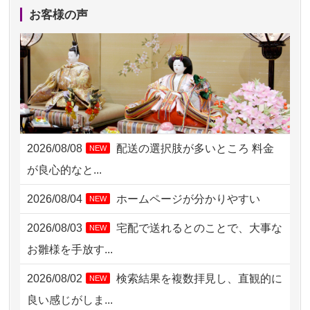
2026/08/06 17:56
藤沢市の方からお申込み
お客様の声
2026/08/06 10:06
茨城県の方からお申込み
2026/08/06 09:17
三重県の方からお申込み
2026/08/06 06:48
横浜市の方からお申込み
2026/08/05 15:07
東京都の方からお申込み
2026/08/08
配送の選択肢が多いところ 料金
NEW
2026/08/05 11:33
神奈川の方からお申込み
が良心的なと...
2026/08/04 17:34
西亀有の方からお申込み
2026/08/04
ホームページが分かりやすい
NEW
2026/08/04 15:40
千葉県の方からお申込み
2026/08/03
宅配で送れるとのことで、大事な
NEW
2026/08/04 14:04
東京都の方からお申込み
お雛様を手放す...
2026/08/04 00:38
中野区の方からお申込み
2026/08/02
検索結果を複数拝見し、直観的に
NEW
2026/08/03 21:17
愛知県の方からお申込み
良い感じがしま...