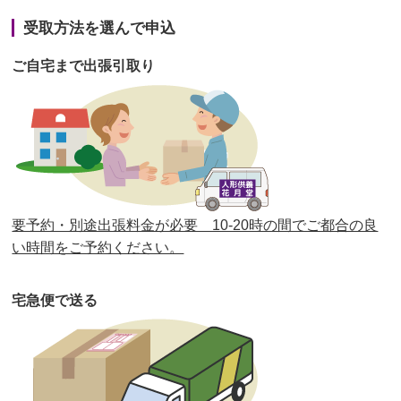
第41回人形供養祭
令和3年1月27日(水)
受取方法を選んで申込
第40回人形供養祭
令和2年12月7日(月)
ご自宅まで出張引取り
第39回人形供養祭
令和2年10月22日(木)
第38回人形供養祭
令和2年8月26日(水)
第37回人形供養祭
令和2年6月8日(月)
第36回人形供養祭
令和2年4月16日(木)
要予約・別途出張料金が必要 10-20時の間でご都合の良
第35回人形供養祭
令和2年2月13日(木)
い時間をご予約ください。
第34回人形供養祭
令和元年12月18日(水)
宅急便で送る
第33回人形供養祭
令和元年9月11日(水)
第32回人形供養祭
令和元年6月12日(水)
第31回人形供養祭
平成31年3月13日(水)