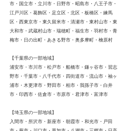
市・国立市・立川市・日野市・昭島市・八王子市・
江戸川区・葛飾区・足立区・北区・板橋区・練馬
区・西東京市・東久留米市・清瀬市・東村山市・東
大和市・武蔵村山市・瑞穂町・福生市・羽村市・青
梅市・日の出町・あきる野市・奥多摩町・檜原村
【千葉県の一部地域】
浦安市・市川市・松戸市・船橋市・鎌ヶ谷市・習志
野市・千葉市・八千代市・四街道市・流山市・袖ヶ
浦市・木更津市・野田市・柏市・我孫子市・白井
市・印西市・佐倉市・市原市・君津市・富津市
【埼玉県の一部地域】
入間市・所沢市・新座市・朝霞市・和光市・戸田
市・蕨市・川口市・草加市・八潮市・三郷市・日高