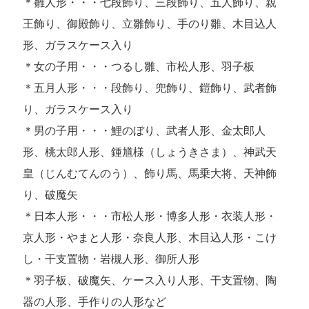
＊雛人形・・・七段飾り、三段飾り、五人飾り、親
王飾り、御殿飾り、立雛飾り、手のり雛、木目込人
形、ガラスケース入り
＊女の子用・・・つるし雛、市松人形、羽子板
＊五月人形・・・段飾り、兜飾り、鎧飾り、武者飾
り、ガラスケース入り
＊男の子用・・・鯉のぼり、武者人形、金太郎人
形、桃太郎人形、鍾馗様（しょうきさま）、神武天
皇（じんむてんのう）、飾り馬、馬乗大将、天神飾
り、破魔矢
＊日本人形・・・市松人形・博多人形・衣装人形・
京人形・やまと人形・奈良人形、木目込人形・こけ
し・干支置物・岩槻人形、御所人形
＊羽子板、破魔矢、ケース入り人形、干支置物、陶
器の人形、手作りの人形など