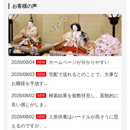
2026/08/04 00:38
中野区の方からお申込み
お客様の声
2026/08/03 21:17
愛知県の方からお申込み
2026/08/02 18:47
虎ノ門の方からお申込み
2026/08/02 11:15
千葉県の方からお申込み
2026/08/02 10:39
神奈川の方からお申込み
2026/08/04
ホームページが分かりやすい
NEW
2026/08/02 09:15
神奈川の方からお申込み
2026/08/03
宅配で送れるとのことで、大事な
NEW
2026/08/02 06:46
相模原の方からお申込み
お雛様を手放す...
2026/08/01 19:28
東京都の方からお申込み
2026/08/02
検索結果を複数拝見し、直観的に
NEW
2026/08/01 17:10
東京都の方からお申込み
良い感じがしま...
2026/08/01 11:07
さいたの方からお申込み
2026/08/02
人形供養はハードルが高そうに思
NEW
2026/07/31 17:28
栃木県の方からお申込み
えるのですが、...