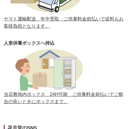
第30回人形供養祭
平成30年11月28日(水)
ヤマト運輸配送 年中受取 ご供養料金前払いで送料もお
第29回人形供養祭
平成30年5月23日(水)
客様負担となります。
第28回人形供養祭
平成29年12月8日(金)
人形供養ボックスへ持込
第27回人形供養祭
平成29年6月14日(水)
第26回人形供養祭
平成28年12月15日(木)
第25回人形供養祭
平成28年6月16日(木)
第24回人形供養祭
平成27年11月27日
第23回人形供養祭
平成26年12月5日
当店敷地内ボックス 24H可能 ご供養料金前払いでご都
合の良いときにボックスまで。
第22回人形供養祭
平成26年4月28日
第21回人形供養祭
平成25年12月26日
花月堂のSNS
第20回人形供養祭
平成25年5月10日