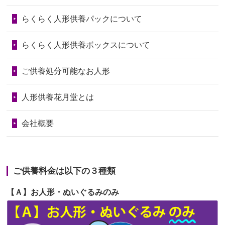
第73回人形供養祭
令和6年10月17日(木)
らくらく人形供養パックについて
2026/06/28
人形たちに これまで本当にありがとう
第72回人形供養祭
令和6年9月9日(月)
天...
らくらく人形供養ボックスについて
第71回人形供養祭
令和6年8月1日(木)
2026/06/24
今は亡き両親が孫（私の子供）の初節
第70回人形供養祭
令和6年6月21日(金)
ご供養処分可能なお人形
句に贈って...
第69回人形供養祭
令和6年5月9日(木)
2026/06/23
ありがとうね
人形供養花月堂とは
第68回人形供養祭
令和6年3月22日(金)
2026/06/22
長い間、ありがとうございました。髪
会社概要
が伸びた時...
第67回人形供養祭
令和6年1月31日(水)
2026/06/22
娘の初めてのひな祭りにあわせて、娘
第66回人形供養祭
令和5年12月22日(金)
の祖父母か...
ご供養料金は以下の３種類
第65回人形供養祭
令和5年11月09日(木)
2026/06/20
雛人形をお道具も含め一式で引き取っ
【Ａ】お人形・ぬいぐるみのみ
第64回人形供養祭
令和5年9月21日(木)
てくださる...
第63回人形供養祭
令和5年8月1日(火)
2026/06/19
インターネット検索でホームページを