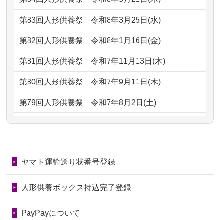
ただけると...
もらえるのですか？
第83回人形供養祭
令和8年3月25日(水)
2026/06/30
長年大事にしてきた雛人形です、供養
2024/01/13
お人形の引取りはお願いできますか？
していただ...
第82回人形供養祭
令和8年1月16日(金)
2024/01/13
お人形を持込みたいのですが？
2026/06/29
ガラスケースのまま引き取ってくださ
第81回人形供養祭
令和7年11月13日(木)
るのが助か...
2024/01/13
供養後の通知はもらえますか？
第80回人形供養祭
令和7年9月11日(木)
2026/06/28
子どもの頃、妹と一緒にお雛様を出し
2024/01/13
供養が終わったお人形以外はどうして
第79回人形供養祭
令和7年8月2日(土)
ました。お...
るのですか？
第78回人形供養祭
令和7年6月20日(金)
2026/06/28
きちんと供養していただけると思った
2024/01/11
供養が終わったお人形はどうなるので
第77回人形供養祭
令和7年4月15日(火)
ので、お願...
しょうか？
ヤマト運輸送り状番号登録
第76回人形供養祭
令和7年2月28日(金)
2026/06/28
以前和人形やぬいぐるみを供養いただ
2024/01/04
ガラスケースは外しても良いですか？
いたことが...
第75回人形供養祭
令和7年1月17日(金)
人形供養ボックス持込完了登録
2026/06/28
老後のことを考え体力のあるうちに身
第74回人形供養祭
令和6年12月4日(水)
PayPayについて
の回りの物...