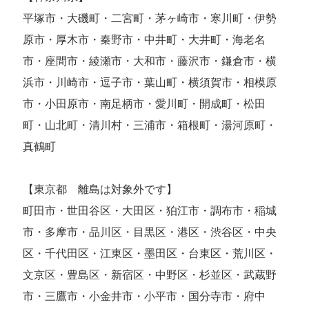
平塚市・大磯町・二宮町・茅ヶ崎市・寒川町・伊勢
原市・厚木市・秦野市・中井町・大井町・海老名
市・座間市・綾瀬市・大和市・藤沢市・鎌倉市・横
浜市・川崎市・逗子市・葉山町・横須賀市・相模原
市・小田原市・南足柄市・愛川町・開成町・松田
町・山北町・清川村・三浦市・箱根町・湯河原町・
真鶴町
【東京都 離島は対象外です】
町田市・世田谷区・大田区・狛江市・調布市・稲城
市・多摩市・品川区・目黒区・港区・渋谷区・中央
区・千代田区・江東区・墨田区・台東区・荒川区・
文京区・豊島区・新宿区・中野区・杉並区・武蔵野
市・三鷹市・小金井市・小平市・国分寺市・府中