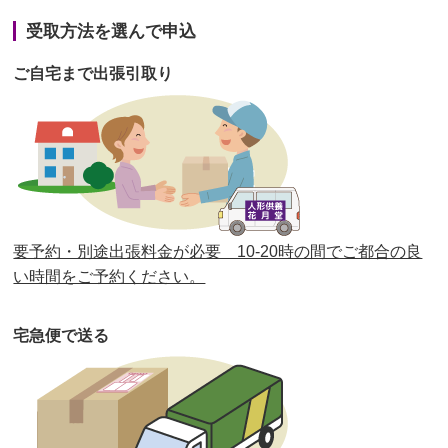
第41回人形供養祭
令和3年1月27日(水)
受取方法を選んで申込
第40回人形供養祭
令和2年12月7日(月)
ご自宅まで出張引取り
第39回人形供養祭
令和2年10月22日(木)
第38回人形供養祭
令和2年8月26日(水)
第37回人形供養祭
令和2年6月8日(月)
第36回人形供養祭
令和2年4月16日(木)
要予約・別途出張料金が必要 10-20時の間でご都合の良
第35回人形供養祭
令和2年2月13日(木)
い時間をご予約ください。
第34回人形供養祭
令和元年12月18日(水)
宅急便で送る
第33回人形供養祭
令和元年9月11日(水)
第32回人形供養祭
令和元年6月12日(水)
第31回人形供養祭
平成31年3月13日(水)