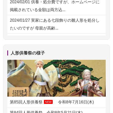
2024/02/01
供養・処分費ですが、ホームページに
2026/07/15
お客様の声を読み、丁寧に供養してい
掲載されている金額は両方込...
ただけそう...
2024/01/27
実家にある七段飾りの雛人形を処分し
2026/07/13
遠方からでもご依頼出来る点と申込ま
たいのですが 母親が高齢...
での方法が...
2024/01/13
剥製の供養・処分をお願いできます
2026/07/11
思い出のある人形達を、ちゃんと供養
か？
したく、花...
人形供養祭の様子
2024/01/13
ぬいぐるみを供養・処分して欲しいの
2026/07/10
家から近かったので。
ですが？
2026/07/08
誰も住んでいない実家の片付けを始め
2024/01/13
お雛様のセットを供養・処分したいの
ました。 ...
ですが、お雛様とお内裏様だ...
2026/07/06
9年間自由が丘店を見守ってくれてあり
2024/01/13
供養申込みの後、供養祭までお人形は
がとう。
どうなってるのですか？
第85回人形供養祭
令和8年7月16日(木)
NEW
2026/07/05
しっかりとお人形たちの供養をしてい
2024/01/13
会社のようですが、きちんと供養して
第84回人形供養祭
令和8年5月21日(木)