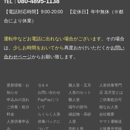
080-4895-1138
TEL：
【電話対応時間】9:00-20:00 【定休日】年中無休（※都
合により休業）
運転中などお電話に出れない場合がございます。
その場合
は、
少しお時間をおいてから
再度おかけいただくか
お問い
合わせページ
からお願い致します。
更新情報・お
Ｑ＆Ａ
雛人形・五月
人形供養専門
知らせ
お問い合わせ
人形のセット
店 花月堂とは
申込みの流れ
PayPayにつ
雛人形
ご供養処分可
ご供養・処分
いて
端午の節句
能なお人形
料金
らくらく人形
縁起物・高砂
会社概要
人形供養申込
供養パックに
人形
ヤマト運輸送
み
ついて
市松人形
り状番号登録