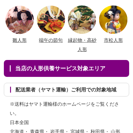
雛人形
端午の節句
縁起物・高砂
市松人形
人形
当店の人形供養サービス対象エリア
配送業者（ヤマト運輸）ご利用での対象地域
※送料はヤマト運輸様のホームページをご覧くださ
い。
日本全国
北海道・ 青森県・ 岩手県・ 宮城県・ 秋田県・ 山形