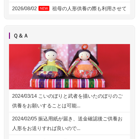
2026/07/31 12:32
東京都の方からお申込み
2026/08/02
祖母の人形供養の際も利用させて
NEW
いただき安心感がある
2026/07/31 10:29
京都市の方からお申込み
2026/08/01
お人形の仕分けなども丁寧に行う
NEW
2026/07/31 08:41
埼玉県の方からお申込み
Ｑ＆Ａ
様子から、大切...
2026/07/30 22:27
墨田区の方からお申込み
2026/07/25
供養の内容（料金や送り方等）がとて
2026/07/30 17:02
神奈川の方からお申込み
も丁寧に説...
2026/07/30 15:59
神奈川の方からお申込み
2026/07/18
つい先日も利用させていただきまし
2026/07/30 08:46
東京都の方からお申込み
た。 手続...
2024/03/14
こいのぼりと武者を描いたのぼりのご
2026/07/29 15:08
神奈川の方からお申込み
2026/07/18
大切にしていたお人形をきちんと供養
供養をお願いすることは可能...
してくださ...
2026/07/29 12:23
大阪府の方からお申込み
2024/02/05
振込用紙が届き、送金確認後ご供養お
2026/07/15
子供の頃から可愛がってきた七段飾り
2026/07/29 11:28
神奈川の方からお申込み
人形をお送りすれば良いので...
の雛人形で...
2026/07/29 09:23
長野県の方からお申込み