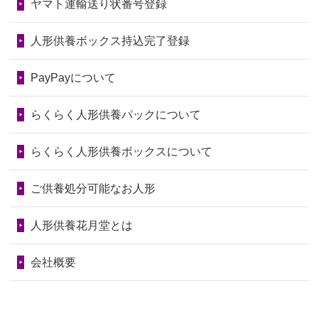
ヤマト運輸送り状番号登録
第76回人形供養祭
令和7年2月28日(金)
2026/06/28
きちんと供養していただけると思った
2024/01/04
ガラスケースは外しても良いですか？
ので、お願...
第75回人形供養祭
令和7年1月17日(金)
人形供養ボックス持込完了登録
2026/06/28
以前和人形やぬいぐるみを供養いただ
第74回人形供養祭
令和6年12月4日(水)
PayPayについて
いたことが...
第73回人形供養祭
令和6年10月17日(木)
らくらく人形供養パックについて
2026/06/28
老後のことを考え体力のあるうちに身
第72回人形供養祭
令和6年9月9日(月)
の回りの物...
らくらく人形供養ボックスについて
第71回人形供養祭
令和6年8月1日(木)
2026/06/28
人形たちに これまで本当にありがとう
第70回人形供養祭
令和6年6月21日(金)
ご供養処分可能なお人形
天...
第69回人形供養祭
令和6年5月9日(木)
2026/06/24
今は亡き両親が孫（私の子供）の初節
人形供養花月堂とは
句に贈って...
第68回人形供養祭
令和6年3月22日(金)
会社概要
2026/06/23
ありがとうね
第67回人形供養祭
令和6年1月31日(水)
2026/06/22
長い間、ありがとうございました。髪
第66回人形供養祭
令和5年12月22日(金)