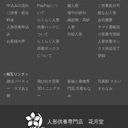
申込みの流れ
PayPayにつ
雛人形
ご供養処分可
ご供養・処分
いて
端午の節句
能なお人形
料金
らくらく人形
縁起物・高砂
会社概要
人形供養申込
供養パックに
人形
ヤマト運輸送
み
ついて
市松人形
り状番号登録
お客様の声
らくらく人形
人形供養ボッ
供養ボックス
クス持込完了
について
登録
＜相互リンク＞
婚活パーティ
飛び出す恐竜
振袖と着物専
写真館 スタジ
ー スマあと
3Dミニシアタ
門店 京都もな
オもなみ
婚
ー
み
人形供養専門店 花月堂