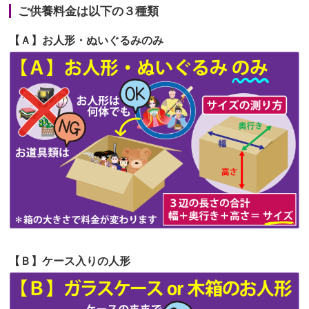
が伸びた時...
ご供養料金は以下の３種類
第65回人形供養祭
令和5年11月09日(木)
2026/06/22
娘の初めてのひな祭りにあわせて、娘
【Ａ】お人形・ぬいぐるみのみ
第64回人形供養祭
令和5年9月21日(木)
の祖父母か...
第63回人形供養祭
令和5年8月1日(火)
2026/06/20
雛人形をお道具も含め一式で引き取っ
第62回人形供養祭
令和5年6月21日(水)
てくださる...
第61回人形供養祭
令和5年5月19日(金)
第60回人形供養祭
令和5年3月28日(火)
第59回人形供養祭
令和5年2月10日(金)
第58回人形供養祭
令和5年12月21日(水)
第57回人形供養祭
令和4年11月22日(火)
【Ｂ】ケース入りの人形
第56回人形供養祭
令和4年10月19日(水)
第55回人形供養祭
令和4年9月8日(木)