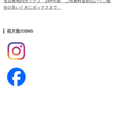
当店敷地内ボックス 24H可能 ご供養料金前払いでご都
合の良いときにボックスまで。
第22回人形供養祭
平成26年4月28日
第21回人形供養祭
平成25年12月26日
花月堂のSNS
第20回人形供養祭
平成25年5月10日
第19回人形供養祭
平成24年11月27日
第18回人形供養祭
平成24年6月21日
第17回人形供養祭
平成24年2月17日
第16回人形供養祭
平成23年10月4日
第15回人形供養祭
平成23年5月13日
第14回人形供養祭
平成22年10月27日
第13回人形供養祭
平成22年6月8日