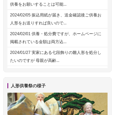
供養をお願いすることは可能...
た。 手続...
2026/07/31 17:28
栃木県の方からお申込み
2024/02/05
振込用紙が届き、送金確認後ご供養お
2026/07/18
大切にしていたお人形をきちんと供養
2026/07/31 12:32
東京都の方からお申込み
人形をお送りすれば良いので...
してくださ...
2026/07/31 10:29
京都市の方からお申込み
2024/02/01
供養・処分費ですが、ホームページに
2026/07/15
子供の頃から可愛がってきた七段飾り
掲載されている金額は両方込...
の雛人形で...
2024/01/27
実家にある七段飾りの雛人形を処分し
2026/07/15
お客様の声を読み、丁寧に供養してい
たいのですが 母親が高齢...
ただけそう...
2024/01/13
剥製の供養・処分をお願いできます
2026/07/13
遠方からでもご依頼出来る点と申込ま
か？
での方法が...
人形供養祭の様子
2024/01/13
ぬいぐるみを供養・処分して欲しいの
2026/07/11
思い出のある人形達を、ちゃんと供養
ですが？
したく、花...
2024/01/13
お雛様のセットを供養・処分したいの
2026/07/10
家から近かったので。