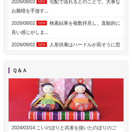
2026/08/03
宅配で送れるとのことで、大事な
NEW
2026/08/04 14:04
東京都の方からお申込み
お雛様を手放す...
2026/08/04 00:38
中野区の方からお申込み
2026/08/02
検索結果を複数拝見し、直観的に
NEW
2026/08/03 21:17
愛知県の方からお申込み
良い感じがしま...
2026/08/02 18:47
虎ノ門の方からお申込み
2026/08/02
人形供養はハードルが高そうに思
NEW
えるのですが、...
2026/08/02 11:15
千葉県の方からお申込み
2026/08/02
祖母の人形供養の際も利用させて
NEW
2026/08/02 10:39
神奈川の方からお申込み
Ｑ＆Ａ
いただき安心感がある
2026/08/02 09:15
神奈川の方からお申込み
2026/08/01
お人形の仕分けなども丁寧に行う
NEW
2026/08/02 06:46
相模原の方からお申込み
様子から、大切...
2026/08/01 19:28
東京都の方からお申込み
2026/07/25
供養の内容（料金や送り方等）がとて
2026/08/01 17:10
東京都の方からお申込み
も丁寧に説...
2024/03/14
こいのぼりと武者を描いたのぼりのご
2026/08/01 11:07
さいたの方からお申込み
2026/07/18
つい先日も利用させていただきまし