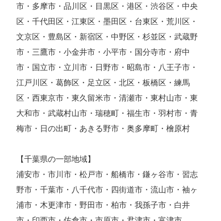
市・多摩市・品川区・目黒区・港区・渋谷区・中央
区・千代田区・江東区・墨田区・台東区・荒川区・
文京区・豊島区・新宿区・中野区・杉並区・武蔵野
市・三鷹市・小金井市・小平市・国分寺市・府中
市・国立市・立川市・日野市・昭島市・八王子市・
江戸川区・葛飾区・足立区・北区・板橋区・練馬
区・西東京市・東久留米市・清瀬市・東村山市・東
大和市・武蔵村山市・瑞穂町・福生市・羽村市・青
梅市・日の出町・あきる野市・奥多摩町・檜原村
【千葉県の一部地域】
浦安市・市川市・松戸市・船橋市・鎌ヶ谷市・習志
野市・千葉市・八千代市・四街道市・流山市・袖ヶ
浦市・木更津市・野田市・柏市・我孫子市・白井
市・印西市・佐倉市・市原市・君津市・富津市