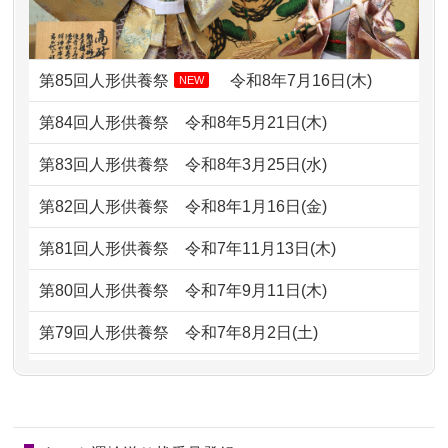
ですが、お雛様とお内裏様だ...
2026/07/08
誰も住んでいない実家の片付けを始め
2024/01/13
供養申込みの後、供養祭までお人形は
ました。 ...
どうなってるのですか？
第85回人形供養祭
令和8年7月16日(木)
NEW
2026/07/06
9年間自由が丘店を見守ってくれてあり
2024/01/13
会社のようですが、きちんと供養して
第84回人形供養祭
令和8年5月21日(木)
がとう。
もらえるのですか？
第83回人形供養祭
令和8年3月25日(水)
2026/07/05
しっかりとお人形たちの供養をしてい
2024/01/13
お人形の引取りはお願いできますか？
ただけると...
第82回人形供養祭
令和8年1月16日(金)
2024/01/13
お人形を持込みたいのですが？
2026/06/30
長年大事にしてきた雛人形です、供養
第81回人形供養祭
令和7年11月13日(木)
していただ...
2024/01/13
供養後の通知はもらえますか？
第80回人形供養祭
令和7年9月11日(木)
2026/06/29
ガラスケースのまま引き取ってくださ
2024/01/13
供養が終わったお人形以外はどうして
第79回人形供養祭
令和7年8月2日(土)
るのが助か...
るのですか？
第78回人形供養祭
令和7年6月20日(金)
2026/06/28
子どもの頃、妹と一緒にお雛様を出し
2024/01/11
供養が終わったお人形はどうなるので
第77回人形供養祭
令和7年4月15日(火)
ました。お...
しょうか？