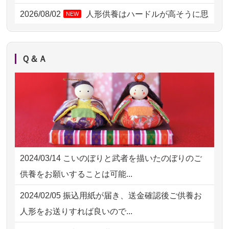
2026/08/02 18:47
虎ノ門の方からお申込み
2026/08/02
人形供養はハードルが高そうに思
NEW
えるのですが、...
2026/08/02 11:15
千葉県の方からお申込み
2026/08/02
祖母の人形供養の際も利用させて
NEW
2026/08/02 10:39
神奈川の方からお申込み
Ｑ＆Ａ
いただき安心感がある
2026/08/02 09:15
神奈川の方からお申込み
2026/08/01
お人形の仕分けなども丁寧に行う
NEW
2026/08/02 06:46
相模原の方からお申込み
様子から、大切...
2026/08/01 19:28
東京都の方からお申込み
2026/07/25
供養の内容（料金や送り方等）がとて
2026/08/01 17:10
東京都の方からお申込み
も丁寧に説...
2024/03/14
こいのぼりと武者を描いたのぼりのご
2026/08/01 11:07
さいたの方からお申込み
2026/07/18
つい先日も利用させていただきまし
供養をお願いすることは可能...
た。 手続...
2026/07/31 17:28
栃木県の方からお申込み
2024/02/05
振込用紙が届き、送金確認後ご供養お
2026/07/18
大切にしていたお人形をきちんと供養
2026/07/31 12:32
東京都の方からお申込み
人形をお送りすれば良いので...
してくださ...
2026/07/31 10:29
京都市の方からお申込み