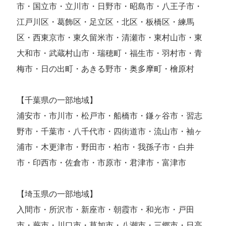
市・国立市・立川市・日野市・昭島市・八王子市・
江戸川区・葛飾区・足立区・北区・板橋区・練馬
区・西東京市・東久留米市・清瀬市・東村山市・東
大和市・武蔵村山市・瑞穂町・福生市・羽村市・青
梅市・日の出町・あきる野市・奥多摩町・檜原村
【千葉県の一部地域】
浦安市・市川市・松戸市・船橋市・鎌ヶ谷市・習志
野市・千葉市・八千代市・四街道市・流山市・袖ヶ
浦市・木更津市・野田市・柏市・我孫子市・白井
市・印西市・佐倉市・市原市・君津市・富津市
【埼玉県の一部地域】
入間市・所沢市・新座市・朝霞市・和光市・戸田
市・蕨市・川口市・草加市・八潮市・三郷市・日高