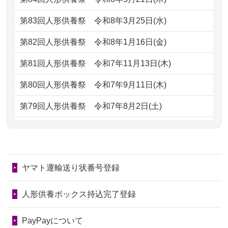
がとう。
もらえるのですか？
第83回人形供養祭
令和8年3月25日(水)
2026/07/05
しっかりとお人形たちの供養をしてい
2024/01/13
お人形の引取りはお願いできますか？
ただけると...
第82回人形供養祭
令和8年1月16日(金)
2024/01/13
お人形を持込みたいのですが？
2026/06/30
長年大事にしてきた雛人形です、供養
第81回人形供養祭
令和7年11月13日(木)
していただ...
2024/01/13
供養後の通知はもらえますか？
第80回人形供養祭
令和7年9月11日(木)
2026/06/29
ガラスケースのまま引き取ってくださ
2024/01/13
供養が終わったお人形以外はどうして
第79回人形供養祭
令和7年8月2日(土)
るのが助か...
るのですか？
第78回人形供養祭
令和7年6月20日(金)
2026/06/28
子どもの頃、妹と一緒にお雛様を出し
2024/01/11
供養が終わったお人形はどうなるので
第77回人形供養祭
令和7年4月15日(火)
ました。お...
しょうか？
ヤマト運輸送り状番号登録
第76回人形供養祭
令和7年2月28日(金)
2026/06/28
きちんと供養していただけると思った
2024/01/04
ガラスケースは外しても良いですか？
ので、お願...
第75回人形供養祭
令和7年1月17日(金)
人形供養ボックス持込完了登録
2026/06/28
以前和人形やぬいぐるみを供養いただ
第74回人形供養祭
令和6年12月4日(水)
PayPayについて
いたことが...