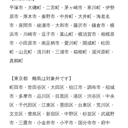
平塚市・大磯町・二宮町・茅ヶ崎市・寒川町・伊勢
原市・厚木市・秦野市・中井町・大井町・海老名
市・座間市・綾瀬市・大和市・藤沢市・鎌倉市・横
浜市・川崎市・逗子市・葉山町・横須賀市・相模原
市・小田原市・南足柄市・愛川町・開成町・松田
町・山北町・清川村・三浦市・箱根町・湯河原町・
真鶴町
【東京都 離島は対象外です】
町田市・世田谷区・大田区・狛江市・調布市・稲城
市・多摩市・品川区・目黒区・港区・渋谷区・中央
区・千代田区・江東区・墨田区・台東区・荒川区・
文京区・豊島区・新宿区・中野区・杉並区・武蔵野
市・三鷹市・小金井市・小平市・国分寺市・府中