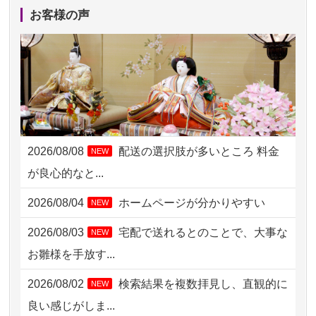
2026/08/06 17:56
藤沢市の方からお申込み
お客様の声
2026/08/06 10:06
茨城県の方からお申込み
2026/08/06 09:17
三重県の方からお申込み
2026/08/06 06:48
横浜市の方からお申込み
2026/08/05 15:07
東京都の方からお申込み
2026/08/08
配送の選択肢が多いところ 料金
NEW
2026/08/05 11:33
神奈川の方からお申込み
が良心的なと...
2026/08/04 17:34
西亀有の方からお申込み
2026/08/04
ホームページが分かりやすい
NEW
2026/08/04 15:40
千葉県の方からお申込み
2026/08/03
宅配で送れるとのことで、大事な
NEW
2026/08/04 14:04
東京都の方からお申込み
お雛様を手放す...
2026/08/04 00:38
中野区の方からお申込み
2026/08/02
検索結果を複数拝見し、直観的に
NEW
2026/08/03 21:17
愛知県の方からお申込み
良い感じがしま...