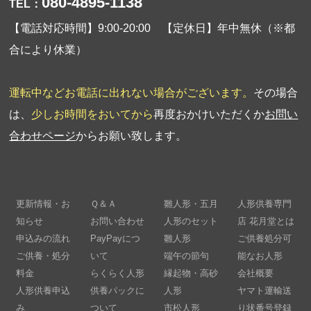
080-4895-1138
TEL：
【電話対応時間】9:00-20:00 【定休日】年中無休（※都
合により休業）
運転中などお電話に出れない場合がございます。
その場合
は、
少しお時間をおいてから
再度おかけいただくか
お問い
合わせページ
からお願い致します。
更新情報・お
Ｑ＆Ａ
雛人形・五月
人形供養専門
知らせ
お問い合わせ
人形のセット
店 花月堂とは
申込みの流れ
PayPayにつ
雛人形
ご供養処分可
ご供養・処分
いて
端午の節句
能なお人形
料金
らくらく人形
縁起物・高砂
会社概要
人形供養申込
供養パックに
人形
ヤマト運輸送
み
ついて
市松人形
り状番号登録