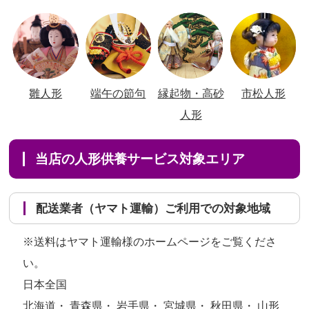
雛人形
端午の節句
縁起物・高砂
市松人形
人形
当店の人形供養サービス対象エリア
配送業者（ヤマト運輸）ご利用での対象地域
※送料はヤマト運輸様のホームページをご覧くださ
い。
日本全国
北海道・ 青森県・ 岩手県・ 宮城県・ 秋田県・ 山形