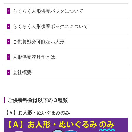
第73回人形供養祭
令和6年10月17日(木)
らくらく人形供養パックについて
2026/06/28
老後のことを考え体力のあるうちに身
第72回人形供養祭
令和6年9月9日(月)
の回りの物...
らくらく人形供養ボックスについて
第71回人形供養祭
令和6年8月1日(木)
2026/06/28
人形たちに これまで本当にありがとう
第70回人形供養祭
令和6年6月21日(金)
ご供養処分可能なお人形
天...
第69回人形供養祭
令和6年5月9日(木)
2026/06/24
今は亡き両親が孫（私の子供）の初節
人形供養花月堂とは
句に贈って...
第68回人形供養祭
令和6年3月22日(金)
会社概要
2026/06/23
ありがとうね
第67回人形供養祭
令和6年1月31日(水)
2026/06/22
長い間、ありがとうございました。髪
第66回人形供養祭
令和5年12月22日(金)
が伸びた時...
ご供養料金は以下の３種類
第65回人形供養祭
令和5年11月09日(木)
2026/06/22
娘の初めてのひな祭りにあわせて、娘
【Ａ】お人形・ぬいぐるみのみ
第64回人形供養祭
令和5年9月21日(木)
の祖父母か...
第63回人形供養祭
令和5年8月1日(火)
2026/06/20
雛人形をお道具も含め一式で引き取っ