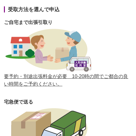
第41回人形供養祭
令和3年1月27日(水)
受取方法を選んで申込
第40回人形供養祭
令和2年12月7日(月)
ご自宅まで出張引取り
第39回人形供養祭
令和2年10月22日(木)
第38回人形供養祭
令和2年8月26日(水)
第37回人形供養祭
令和2年6月8日(月)
第36回人形供養祭
令和2年4月16日(木)
要予約・別途出張料金が必要 10-20時の間でご都合の良
第35回人形供養祭
令和2年2月13日(木)
い時間をご予約ください。
第34回人形供養祭
令和元年12月18日(水)
宅急便で送る
第33回人形供養祭
令和元年9月11日(水)
第32回人形供養祭
令和元年6月12日(水)
第31回人形供養祭
平成31年3月13日(水)