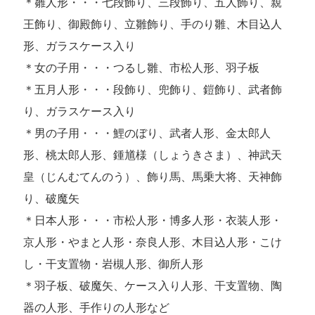
＊雛人形・・・七段飾り、三段飾り、五人飾り、親
王飾り、御殿飾り、立雛飾り、手のり雛、木目込人
形、ガラスケース入り
＊女の子用・・・つるし雛、市松人形、羽子板
＊五月人形・・・段飾り、兜飾り、鎧飾り、武者飾
り、ガラスケース入り
＊男の子用・・・鯉のぼり、武者人形、金太郎人
形、桃太郎人形、鍾馗様（しょうきさま）、神武天
皇（じんむてんのう）、飾り馬、馬乗大将、天神飾
り、破魔矢
＊日本人形・・・市松人形・博多人形・衣装人形・
京人形・やまと人形・奈良人形、木目込人形・こけ
し・干支置物・岩槻人形、御所人形
＊羽子板、破魔矢、ケース入り人形、干支置物、陶
器の人形、手作りの人形など