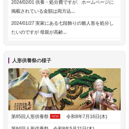
2024/02/01
供養・処分費ですが、ホームページに
2026/07/15
子供の頃から可愛がってきた七段飾り
掲載されている金額は両方込...
の雛人形で...
2024/01/27
実家にある七段飾りの雛人形を処分し
2026/07/15
お客様の声を読み、丁寧に供養してい
たいのですが 母親が高齢...
ただけそう...
2024/01/13
剥製の供養・処分をお願いできます
2026/07/13
遠方からでもご依頼出来る点と申込ま
か？
での方法が...
人形供養祭の様子
2024/01/13
ぬいぐるみを供養・処分して欲しいの
2026/07/11
思い出のある人形達を、ちゃんと供養
ですが？
したく、花...
2024/01/13
お雛様のセットを供養・処分したいの
2026/07/10
家から近かったので。
ですが、お雛様とお内裏様だ...
2026/07/08
誰も住んでいない実家の片付けを始め
2024/01/13
供養申込みの後、供養祭までお人形は
ました。 ...
どうなってるのですか？
第85回人形供養祭
令和8年7月16日(木)
NEW
2026/07/06
9年間自由が丘店を見守ってくれてあり
2024/01/13
会社のようですが、きちんと供養して
第84回人形供養祭
令和8年5月21日(木)