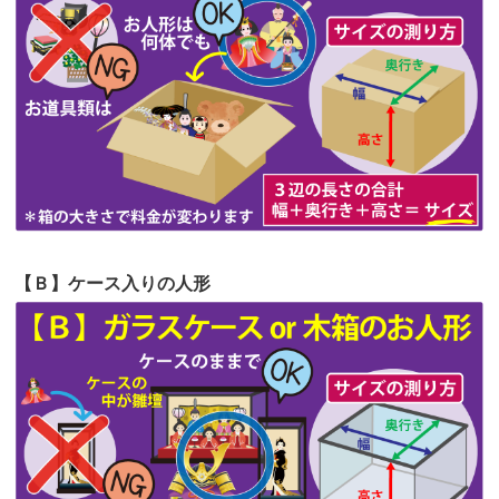
第62回人形供養祭
令和5年6月21日(水)
てくださる...
第61回人形供養祭
令和5年5月19日(金)
第60回人形供養祭
令和5年3月28日(火)
第59回人形供養祭
令和5年2月10日(金)
第58回人形供養祭
令和5年12月21日(水)
第57回人形供養祭
令和4年11月22日(火)
【Ｂ】ケース入りの人形
第56回人形供養祭
令和4年10月19日(水)
第55回人形供養祭
令和4年9月8日(木)
第54回人形供養祭
令和4年8月1日(月)
第53回人形供養祭
令和4年7月1日(金)
第52回人形供養祭
令和4年5月17日(火)