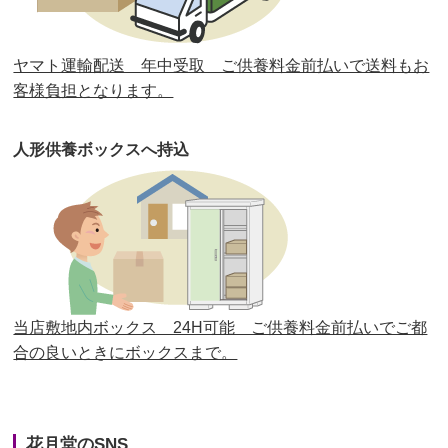
第30回人形供養祭
平成30年11月28日(水)
ヤマト運輸配送 年中受取 ご供養料金前払いで送料もお
第29回人形供養祭
平成30年5月23日(水)
客様負担となります。
第28回人形供養祭
平成29年12月8日(金)
人形供養ボックスへ持込
第27回人形供養祭
平成29年6月14日(水)
第26回人形供養祭
平成28年12月15日(木)
第25回人形供養祭
平成28年6月16日(木)
第24回人形供養祭
平成27年11月27日
第23回人形供養祭
平成26年12月5日
当店敷地内ボックス 24H可能 ご供養料金前払いでご都
合の良いときにボックスまで。
第22回人形供養祭
平成26年4月28日
第21回人形供養祭
平成25年12月26日
花月堂のSNS
第20回人形供養祭
平成25年5月10日