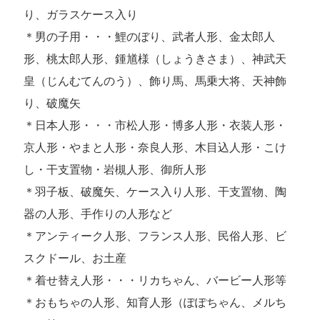
り、ガラスケース入り
＊男の子用・・・鯉のぼり、武者人形、金太郎人
形、桃太郎人形、鍾馗様（しょうきさま）、神武天
皇（じんむてんのう）、飾り馬、馬乗大将、天神飾
り、破魔矢
＊日本人形・・・市松人形・博多人形・衣装人形・
京人形・やまと人形・奈良人形、木目込人形・こけ
し・干支置物・岩槻人形、御所人形
＊羽子板、破魔矢、ケース入り人形、干支置物、陶
器の人形、手作りの人形など
＊アンティーク人形、フランス人形、民俗人形、ビ
スクドール、お土産
＊着せ替え人形・・・リカちゃん、バービー人形等
＊おもちゃの人形、知育人形（ぽぽちゃん、メルち