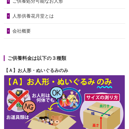
第70回人形供養祭
令和6年6月21日(金)
ご供養処分可能なお人形
天...
第69回人形供養祭
令和6年5月9日(木)
2026/06/24
今は亡き両親が孫（私の子供）の初節
人形供養花月堂とは
句に贈って...
第68回人形供養祭
令和6年3月22日(金)
会社概要
2026/06/23
ありがとうね
第67回人形供養祭
令和6年1月31日(水)
2026/06/22
長い間、ありがとうございました。髪
第66回人形供養祭
令和5年12月22日(金)
が伸びた時...
ご供養料金は以下の３種類
第65回人形供養祭
令和5年11月09日(木)
2026/06/22
娘の初めてのひな祭りにあわせて、娘
【Ａ】お人形・ぬいぐるみのみ
第64回人形供養祭
令和5年9月21日(木)
の祖父母か...
第63回人形供養祭
令和5年8月1日(火)
2026/06/20
雛人形をお道具も含め一式で引き取っ
第62回人形供養祭
令和5年6月21日(水)
てくださる...
第61回人形供養祭
令和5年5月19日(金)
第60回人形供養祭
令和5年3月28日(火)