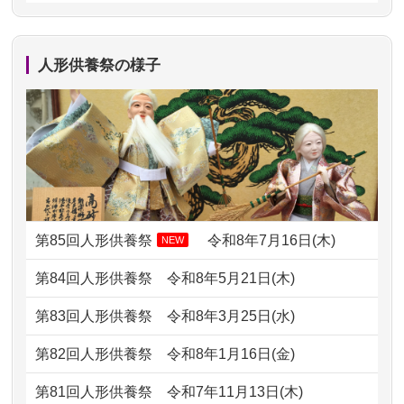
2024/01/13
剥製の供養・処分をお願いできます
2026/07/13
遠方からでもご依頼出来る点と申込ま
か？
での方法が...
人形供養祭の様子
2024/01/13
ぬいぐるみを供養・処分して欲しいの
2026/07/11
思い出のある人形達を、ちゃんと供養
ですが？
したく、花...
2024/01/13
お雛様のセットを供養・処分したいの
2026/07/10
家から近かったので。
ですが、お雛様とお内裏様だ...
2026/07/08
誰も住んでいない実家の片付けを始め
2024/01/13
供養申込みの後、供養祭までお人形は
ました。 ...
どうなってるのですか？
第85回人形供養祭
令和8年7月16日(木)
NEW
2026/07/06
9年間自由が丘店を見守ってくれてあり
2024/01/13
会社のようですが、きちんと供養して
第84回人形供養祭
令和8年5月21日(木)
がとう。
もらえるのですか？
第83回人形供養祭
令和8年3月25日(水)
2026/07/05
しっかりとお人形たちの供養をしてい
2024/01/13
お人形の引取りはお願いできますか？
ただけると...
第82回人形供養祭
令和8年1月16日(金)
2024/01/13
お人形を持込みたいのですが？
2026/06/30
長年大事にしてきた雛人形です、供養
第81回人形供養祭
令和7年11月13日(木)