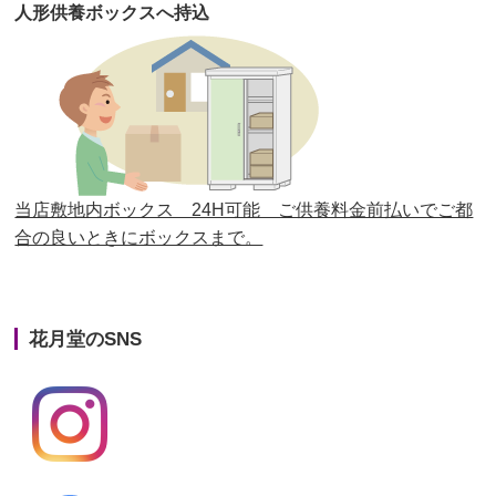
人形供養ボックスへ持込
第27回人形供養祭
平成29年6月14日(水)
第26回人形供養祭
平成28年12月15日(木)
第25回人形供養祭
平成28年6月16日(木)
第24回人形供養祭
平成27年11月27日
第23回人形供養祭
平成26年12月5日
当店敷地内ボックス 24H可能 ご供養料金前払いでご都
合の良いときにボックスまで。
第22回人形供養祭
平成26年4月28日
第21回人形供養祭
平成25年12月26日
花月堂のSNS
第20回人形供養祭
平成25年5月10日
第19回人形供養祭
平成24年11月27日
第18回人形供養祭
平成24年6月21日
第17回人形供養祭
平成24年2月17日