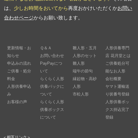
は、
少しお時間をおいてから
再度おかけいただくか
お問い
合わせページ
からお願い致します。
更新情報・お
Ｑ＆Ａ
雛人形・五月
人形供養専門
知らせ
お問い合わせ
人形のセット
店 花月堂とは
申込みの流れ
PayPayにつ
雛人形
ご供養処分可
ご供養・処分
いて
端午の節句
能なお人形
料金
らくらく人形
縁起物・高砂
会社概要
人形供養申込
供養パックに
人形
ヤマト運輸送
み
ついて
市松人形
り状番号登録
お客様の声
らくらく人形
人形供養ボッ
供養ボックス
クス持込完了
について
登録
＜相互リンク＞