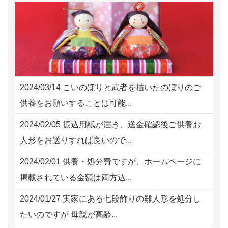
2026/08/02 11:15
千葉県の方からお申込み
2026/08/01
お人形の仕分けなども丁寧に行う
NEW
2026/08/02 10:39
神奈川の方からお申込み
様子から、大切...
2026/08/02 09:15
神奈川の方からお申込み
2026/07/25
供養の内容（料金や送り方等）がとて
2026/08/02 06:46
相模原の方からお申込み
も丁寧に説...
2024/03/14
こいのぼりと武者を描いたのぼりのご
2026/08/01 19:28
東京都の方からお申込み
2026/07/18
つい先日も利用させていただきまし
供養をお願いすることは可能...
た。 手続...
2026/08/01 17:10
東京都の方からお申込み
2024/02/05
振込用紙が届き、送金確認後ご供養お
2026/07/18
大切にしていたお人形をきちんと供養
2026/08/01 11:07
さいたの方からお申込み
人形をお送りすれば良いので...
してくださ...
2026/07/31 17:28
栃木県の方からお申込み
2024/02/01
供養・処分費ですが、ホームページに
2026/07/15
子供の頃から可愛がってきた七段飾り
掲載されている金額は両方込...
の雛人形で...
2024/01/27
実家にある七段飾りの雛人形を処分し
2026/07/15
お客様の声を読み、丁寧に供養してい
たいのですが 母親が高齢...
ただけそう...