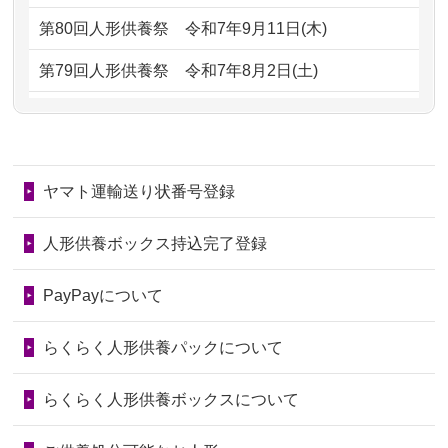
していただ...
2024/01/13
供養後の通知はもらえますか？
第80回人形供養祭
令和7年9月11日(木)
2026/06/29
ガラスケースのまま引き取ってくださ
2024/01/13
供養が終わったお人形以外はどうして
第79回人形供養祭
令和7年8月2日(土)
るのが助か...
るのですか？
第78回人形供養祭
令和7年6月20日(金)
2026/06/28
子どもの頃、妹と一緒にお雛様を出し
2024/01/11
供養が終わったお人形はどうなるので
第77回人形供養祭
令和7年4月15日(火)
ました。お...
しょうか？
ヤマト運輸送り状番号登録
第76回人形供養祭
令和7年2月28日(金)
2026/06/28
きちんと供養していただけると思った
2024/01/04
ガラスケースは外しても良いですか？
ので、お願...
第75回人形供養祭
令和7年1月17日(金)
人形供養ボックス持込完了登録
2026/06/28
以前和人形やぬいぐるみを供養いただ
第74回人形供養祭
令和6年12月4日(水)
PayPayについて
いたことが...
第73回人形供養祭
令和6年10月17日(木)
らくらく人形供養パックについて
2026/06/28
老後のことを考え体力のあるうちに身
第72回人形供養祭
令和6年9月9日(月)
の回りの物...
らくらく人形供養ボックスについて
第71回人形供養祭
令和6年8月1日(木)
2026/06/28
人形たちに これまで本当にありがとう