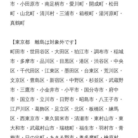
市・小田原市・南足柄市・愛川町・開成町・松田
町・山北町・清川村・三浦市・箱根町・湯河原町・
真鶴町
【東京都 離島は対象外です】
町田市・世田谷区・大田区・狛江市・調布市・稲城
市・多摩市・品川区・目黒区・港区・渋谷区・中央
区・千代田区・江東区・墨田区・台東区・荒川区・
文京区・豊島区・新宿区・中野区・杉並区・武蔵野
市・三鷹市・小金井市・小平市・国分寺市・府中
市・国立市・立川市・日野市・昭島市・八王子市・
江戸川区・葛飾区・足立区・北区・板橋区・練馬
区・西東京市・東久留米市・清瀬市・東村山市・東
大和市・武蔵村山市・瑞穂町・福生市・羽村市・青
梅市・日の出町・あきる野市・奥多摩町・檜原村