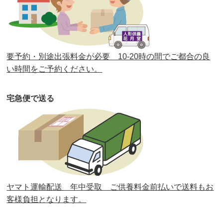
第38回人形供養祭
令和2年8月26日(水)
第37回人形供養祭
令和2年6月8日(月)
第36回人形供養祭
令和2年4月16日(木)
要予約・別途出張料金が必要 10-20時の間でご都合の良
第35回人形供養祭
令和2年2月13日(木)
い時間をご予約ください。
第34回人形供養祭
令和元年12月18日(水)
宅急便で送る
第33回人形供養祭
令和元年9月11日(水)
第32回人形供養祭
令和元年6月12日(水)
第31回人形供養祭
平成31年3月13日(水)
第30回人形供養祭
平成30年11月28日(水)
ヤマト運輸配送 年中受取 ご供養料金前払いで送料もお
第29回人形供養祭
平成30年5月23日(水)
客様負担となります。
第28回人形供養祭
平成29年12月8日(金)