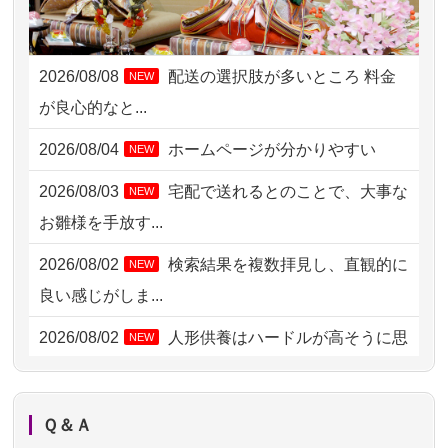
2026/08/06 09:17
三重県の方からお申込み
2026/08/08
配送の選択肢が多いところ 料金
NEW
2026/08/06 06:48
横浜市の方からお申込み
が良心的なと...
2026/08/05 15:07
東京都の方からお申込み
2026/08/04
ホームページが分かりやすい
NEW
2026/08/05 11:33
神奈川の方からお申込み
2026/08/03
宅配で送れるとのことで、大事な
NEW
2026/08/04 17:34
西亀有の方からお申込み
お雛様を手放す...
2026/08/04 15:40
千葉県の方からお申込み
2026/08/02
検索結果を複数拝見し、直観的に
NEW
2026/08/04 14:04
東京都の方からお申込み
良い感じがしま...
2026/08/04 00:38
中野区の方からお申込み
2026/08/02
人形供養はハードルが高そうに思
NEW
えるのですが、...
2026/08/03 21:17
愛知県の方からお申込み
2026/08/02
祖母の人形供養の際も利用させて
NEW
2026/08/02 18:47
虎ノ門の方からお申込み
Ｑ＆Ａ
いただき安心感がある