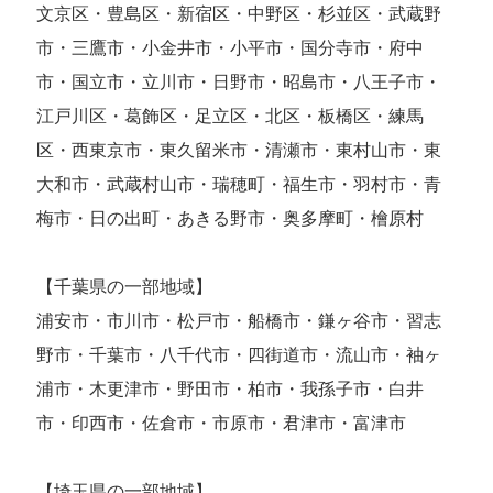
文京区・豊島区・新宿区・中野区・杉並区・武蔵野
市・三鷹市・小金井市・小平市・国分寺市・府中
市・国立市・立川市・日野市・昭島市・八王子市・
江戸川区・葛飾区・足立区・北区・板橋区・練馬
区・西東京市・東久留米市・清瀬市・東村山市・東
大和市・武蔵村山市・瑞穂町・福生市・羽村市・青
梅市・日の出町・あきる野市・奥多摩町・檜原村
【千葉県の一部地域】
浦安市・市川市・松戸市・船橋市・鎌ヶ谷市・習志
野市・千葉市・八千代市・四街道市・流山市・袖ヶ
浦市・木更津市・野田市・柏市・我孫子市・白井
市・印西市・佐倉市・市原市・君津市・富津市
【埼玉県の一部地域】