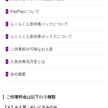
2026/06/28
老後のことを考え体力のあるうちに身
第74回人形供養祭
令和6年12月4日(水)
PayPayについて
の回りの物...
第73回人形供養祭
令和6年10月17日(木)
らくらく人形供養パックについて
2026/06/28
人形たちに これまで本当にありがとう
第72回人形供養祭
令和6年9月9日(月)
天...
らくらく人形供養ボックスについて
第71回人形供養祭
令和6年8月1日(木)
2026/06/24
今は亡き両親が孫（私の子供）の初節
第70回人形供養祭
令和6年6月21日(金)
ご供養処分可能なお人形
句に贈って...
第69回人形供養祭
令和6年5月9日(木)
2026/06/23
ありがとうね
人形供養花月堂とは
第68回人形供養祭
令和6年3月22日(金)
2026/06/22
長い間、ありがとうございました。髪
会社概要
が伸びた時...
第67回人形供養祭
令和6年1月31日(水)
2026/06/22
娘の初めてのひな祭りにあわせて、娘
第66回人形供養祭
令和5年12月22日(金)
の祖父母か...
ご供養料金は以下の３種類
第65回人形供養祭
令和5年11月09日(木)
2026/06/20
雛人形をお道具も含め一式で引き取っ
【Ａ】お人形・ぬいぐるみのみ