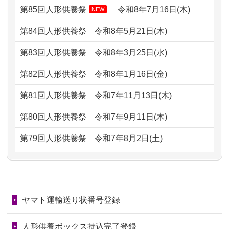
どうなってるのですか？
第85回人形供養祭
令和8年7月16日(木)
NEW
2026/07/05
しっかりとお人形たちの供養をしてい
2024/01/13
会社のようですが、きちんと供養して
第84回人形供養祭
令和8年5月21日(木)
ただけると...
もらえるのですか？
第83回人形供養祭
令和8年3月25日(水)
2026/06/30
長年大事にしてきた雛人形です、供養
2024/01/13
お人形の引取りはお願いできますか？
していただ...
第82回人形供養祭
令和8年1月16日(金)
2024/01/13
お人形を持込みたいのですが？
2026/06/29
ガラスケースのまま引き取ってくださ
第81回人形供養祭
令和7年11月13日(木)
るのが助か...
2024/01/13
供養後の通知はもらえますか？
第80回人形供養祭
令和7年9月11日(木)
2026/06/28
子どもの頃、妹と一緒にお雛様を出し
2024/01/13
供養が終わったお人形以外はどうして
第79回人形供養祭
令和7年8月2日(土)
ました。お...
るのですか？
第78回人形供養祭
令和7年6月20日(金)
2026/06/28
きちんと供養していただけると思った
2024/01/11
供養が終わったお人形はどうなるので
第77回人形供養祭
令和7年4月15日(火)
ので、お願...
しょうか？
ヤマト運輸送り状番号登録
第76回人形供養祭
令和7年2月28日(金)
2026/06/28
以前和人形やぬいぐるみを供養いただ
2024/01/04
ガラスケースは外しても良いですか？
いたことが...
第75回人形供養祭
令和7年1月17日(金)
人形供養ボックス持込完了登録