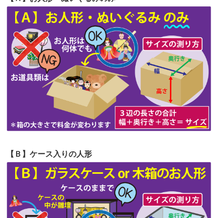
第64回人形供養祭
令和5年9月21日(木)
てくださる...
第63回人形供養祭
令和5年8月1日(火)
2026/06/19
インターネット検索でホームページを
第62回人形供養祭
令和5年6月21日(水)
見つけまし...
第61回人形供養祭
令和5年5月19日(金)
第60回人形供養祭
令和5年3月28日(火)
第59回人形供養祭
令和5年2月10日(金)
第58回人形供養祭
令和5年12月21日(水)
第57回人形供養祭
令和4年11月22日(火)
【Ｂ】ケース入りの人形
第56回人形供養祭
令和4年10月19日(水)
第55回人形供養祭
令和4年9月8日(木)
第54回人形供養祭
令和4年8月1日(月)