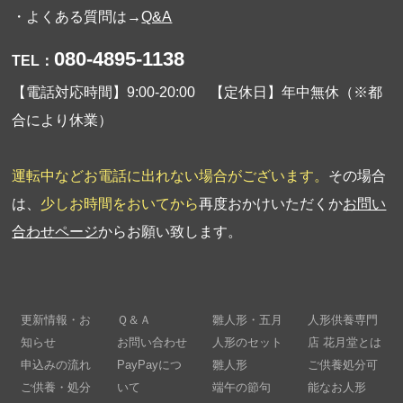
・よくある質問は→
Q&A
080-4895-1138
TEL：
【電話対応時間】9:00-20:00 【定休日】年中無休（※都
合により休業）
運転中などお電話に出れない場合がございます。
その場合
は、
少しお時間をおいてから
再度おかけいただくか
お問い
合わせページ
からお願い致します。
更新情報・お
Ｑ＆Ａ
雛人形・五月
人形供養専門
知らせ
お問い合わせ
人形のセット
店 花月堂とは
申込みの流れ
PayPayにつ
雛人形
ご供養処分可
ご供養・処分
いて
端午の節句
能なお人形