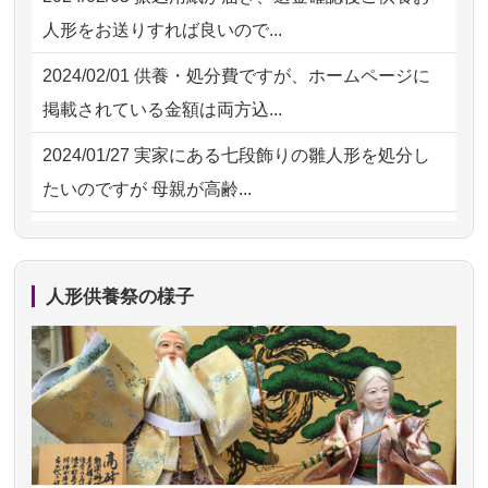
2026/07/15
子供の頃から可愛がってきた七段飾り
2026/07/30 08:46
東京都の方からお申込み
人形をお送りすれば良いので...
の雛人形で...
2026/07/29 15:08
神奈川の方からお申込み
2024/02/01
供養・処分費ですが、ホームページに
2026/07/15
お客様の声を読み、丁寧に供養してい
掲載されている金額は両方込...
ただけそう...
2024/01/27
実家にある七段飾りの雛人形を処分し
2026/07/13
遠方からでもご依頼出来る点と申込ま
たいのですが 母親が高齢...
での方法が...
2024/01/13
剥製の供養・処分をお願いできます
2026/07/11
思い出のある人形達を、ちゃんと供養
か？
したく、花...
人形供養祭の様子
2024/01/13
ぬいぐるみを供養・処分して欲しいの
2026/07/10
家から近かったので。
ですが？
2026/07/08
誰も住んでいない実家の片付けを始め
2024/01/13
お雛様のセットを供養・処分したいの
ました。 ...
ですが、お雛様とお内裏様だ...
2026/07/06
9年間自由が丘店を見守ってくれてあり
2024/01/13
供養申込みの後、供養祭までお人形は
がとう。