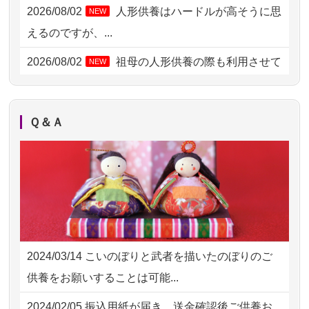
2026/08/02 06:46
相模原の方からお申込み
2026/08/02
人形供養はハードルが高そうに思
NEW
2026/08/01 19:28
東京都の方からお申込み
えるのですが、...
2026/08/01 17:10
東京都の方からお申込み
2026/08/02
祖母の人形供養の際も利用させて
NEW
いただき安心感がある
2026/08/01 11:07
さいたの方からお申込み
2026/08/01
お人形の仕分けなども丁寧に行う
NEW
2026/07/31 17:28
栃木県の方からお申込み
Ｑ＆Ａ
様子から、大切...
2026/07/31 12:32
東京都の方からお申込み
2026/07/25
供養の内容（料金や送り方等）がとて
2026/07/31 10:29
京都市の方からお申込み
も丁寧に説...
2026/07/31 08:41
埼玉県の方からお申込み
2026/07/18
つい先日も利用させていただきまし
2026/07/30 22:27
墨田区の方からお申込み
た。 手続...
2024/03/14
こいのぼりと武者を描いたのぼりのご
2026/07/30 17:02
神奈川の方からお申込み
2026/07/18
大切にしていたお人形をきちんと供養
供養をお願いすることは可能...
してくださ...
2026/07/30 15:59
神奈川の方からお申込み
2024/02/05
振込用紙が届き、送金確認後ご供養お