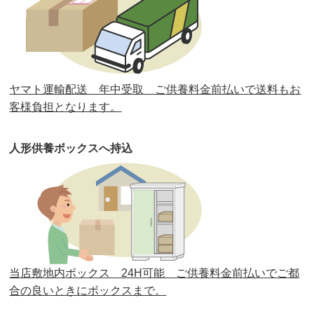
第32回人形供養祭
令和元年6月12日(水)
第31回人形供養祭
平成31年3月13日(水)
第30回人形供養祭
平成30年11月28日(水)
ヤマト運輸配送 年中受取 ご供養料金前払いで送料もお
第29回人形供養祭
平成30年5月23日(水)
客様負担となります。
第28回人形供養祭
平成29年12月8日(金)
人形供養ボックスへ持込
第27回人形供養祭
平成29年6月14日(水)
第26回人形供養祭
平成28年12月15日(木)
第25回人形供養祭
平成28年6月16日(木)
第24回人形供養祭
平成27年11月27日
第23回人形供養祭
平成26年12月5日
当店敷地内ボックス 24H可能 ご供養料金前払いでご都
合の良いときにボックスまで。
第22回人形供養祭
平成26年4月28日