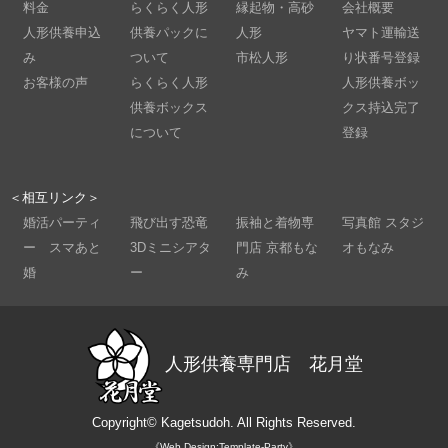
料金
らくらく人形
縁起物・高砂
会社概要
人形供養申込
供養パックに
人形
ヤマト運輸送
み
ついて
市松人形
り状番号登録
お客様の声
らくらく人形
人形供養ボッ
供養ボックス
クス持込完了
について
登録
＜相互リンク＞
婚活パーティ
飛び出す恐竜
振袖と着物専
写真館 スタジ
ー スマあと
3Dミニシアタ
門店 京都もな
オもなみ
婚
ー
み
人形供養専門店 花月堂
Copyright©
Kagetsudoh.
All Rights Reserved.
《Web Design:Template-Party》