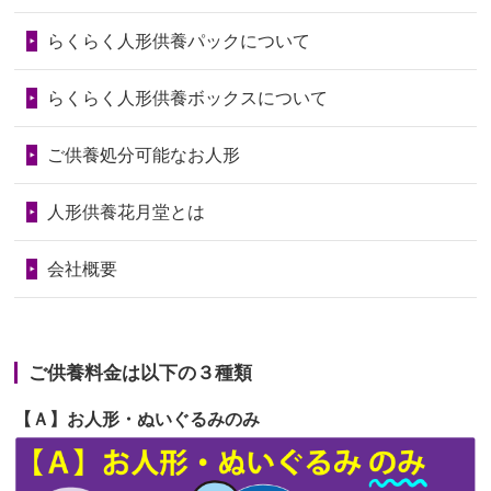
第73回人形供養祭
令和6年10月17日(木)
らくらく人形供養パックについて
2026/06/28
人形たちに これまで本当にありがとう
第72回人形供養祭
令和6年9月9日(月)
天...
らくらく人形供養ボックスについて
第71回人形供養祭
令和6年8月1日(木)
2026/06/24
今は亡き両親が孫（私の子供）の初節
第70回人形供養祭
令和6年6月21日(金)
ご供養処分可能なお人形
句に贈って...
第69回人形供養祭
令和6年5月9日(木)
2026/06/23
ありがとうね
人形供養花月堂とは
第68回人形供養祭
令和6年3月22日(金)
2026/06/22
長い間、ありがとうございました。髪
会社概要
が伸びた時...
第67回人形供養祭
令和6年1月31日(水)
2026/06/22
娘の初めてのひな祭りにあわせて、娘
第66回人形供養祭
令和5年12月22日(金)
の祖父母か...
ご供養料金は以下の３種類
第65回人形供養祭
令和5年11月09日(木)
2026/06/20
雛人形をお道具も含め一式で引き取っ
【Ａ】お人形・ぬいぐるみのみ
第64回人形供養祭
令和5年9月21日(木)
てくださる...
第63回人形供養祭
令和5年8月1日(火)
2026/06/19
インターネット検索でホームページを