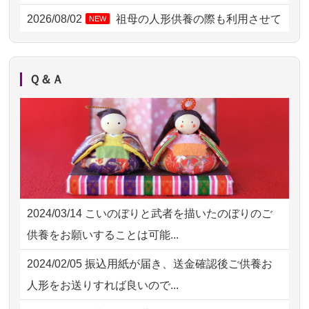
2026/08/01 17:10
東京都の方からお申込み
2026/08/02
祖母の人形供養の際も利用させて
NEW
いただき安心感がある
2026/08/01 11:07
さいたの方からお申込み
2026/08/01
お人形の仕分けなども丁寧に行う
NEW
2026/07/31 17:28
栃木県の方からお申込み
Ｑ＆Ａ
様子から、大切...
2026/07/31 12:32
東京都の方からお申込み
2026/07/25
供養の内容（料金や送り方等）がとて
2026/07/31 10:29
京都市の方からお申込み
も丁寧に説...
2026/07/31 08:41
埼玉県の方からお申込み
2026/07/18
つい先日も利用させていただきまし
2026/07/30 22:27
墨田区の方からお申込み
た。 手続...
2024/03/14
こいのぼりと武者を描いたのぼりのご
2026/07/30 17:02
神奈川の方からお申込み
2026/07/18
大切にしていたお人形をきちんと供養
供養をお願いすることは可能...
してくださ...
2026/07/30 15:59
神奈川の方からお申込み
2024/02/05
振込用紙が届き、送金確認後ご供養お
2026/07/15
子供の頃から可愛がってきた七段飾り
2026/07/30 08:46
東京都の方からお申込み
人形をお送りすれば良いので...
の雛人形で...
2026/07/29 15:08
神奈川の方からお申込み