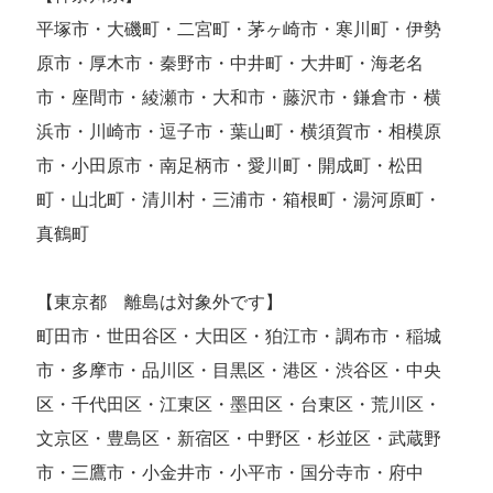
平塚市・大磯町・二宮町・茅ヶ崎市・寒川町・伊勢
原市・厚木市・秦野市・中井町・大井町・海老名
市・座間市・綾瀬市・大和市・藤沢市・鎌倉市・横
浜市・川崎市・逗子市・葉山町・横須賀市・相模原
市・小田原市・南足柄市・愛川町・開成町・松田
町・山北町・清川村・三浦市・箱根町・湯河原町・
真鶴町
【東京都 離島は対象外です】
町田市・世田谷区・大田区・狛江市・調布市・稲城
市・多摩市・品川区・目黒区・港区・渋谷区・中央
区・千代田区・江東区・墨田区・台東区・荒川区・
文京区・豊島区・新宿区・中野区・杉並区・武蔵野
市・三鷹市・小金井市・小平市・国分寺市・府中