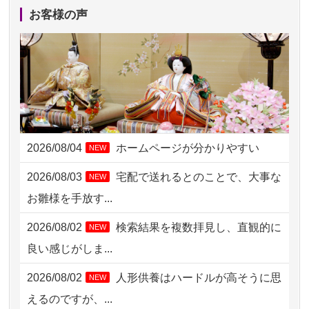
2026/08/04 17:34
西亀有の方からお申込み
お客様の声
2026/08/04 15:40
千葉県の方からお申込み
2026/08/04 14:04
東京都の方からお申込み
2026/08/04 00:38
中野区の方からお申込み
2026/08/03 21:17
愛知県の方からお申込み
2026/08/04
ホームページが分かりやすい
NEW
2026/08/02 18:47
虎ノ門の方からお申込み
2026/08/03
宅配で送れるとのことで、大事な
NEW
2026/08/02 11:15
千葉県の方からお申込み
お雛様を手放す...
2026/08/02 10:39
神奈川の方からお申込み
2026/08/02
検索結果を複数拝見し、直観的に
NEW
2026/08/02 09:15
神奈川の方からお申込み
良い感じがしま...
2026/08/02 06:46
相模原の方からお申込み
2026/08/02
人形供養はハードルが高そうに思
NEW
2026/08/01 19:28
東京都の方からお申込み
えるのですが、...