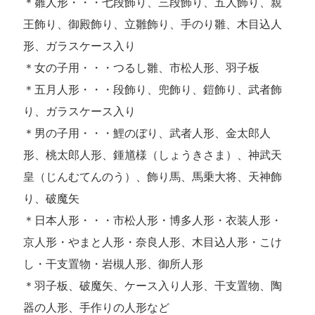
＊雛人形・・・七段飾り、三段飾り、五人飾り、親
王飾り、御殿飾り、立雛飾り、手のり雛、木目込人
形、ガラスケース入り
＊女の子用・・・つるし雛、市松人形、羽子板
＊五月人形・・・段飾り、兜飾り、鎧飾り、武者飾
り、ガラスケース入り
＊男の子用・・・鯉のぼり、武者人形、金太郎人
形、桃太郎人形、鍾馗様（しょうきさま）、神武天
皇（じんむてんのう）、飾り馬、馬乗大将、天神飾
り、破魔矢
＊日本人形・・・市松人形・博多人形・衣装人形・
京人形・やまと人形・奈良人形、木目込人形・こけ
し・干支置物・岩槻人形、御所人形
＊羽子板、破魔矢、ケース入り人形、干支置物、陶
器の人形、手作りの人形など