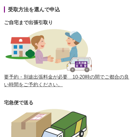
第41回人形供養祭
令和3年1月27日(水)
受取方法を選んで申込
第40回人形供養祭
令和2年12月7日(月)
ご自宅まで出張引取り
第39回人形供養祭
令和2年10月22日(木)
第38回人形供養祭
令和2年8月26日(水)
第37回人形供養祭
令和2年6月8日(月)
第36回人形供養祭
令和2年4月16日(木)
要予約・別途出張料金が必要 10-20時の間でご都合の良
第35回人形供養祭
令和2年2月13日(木)
い時間をご予約ください。
第34回人形供養祭
令和元年12月18日(水)
宅急便で送る
第33回人形供養祭
令和元年9月11日(水)
第32回人形供養祭
令和元年6月12日(水)
第31回人形供養祭
平成31年3月13日(水)