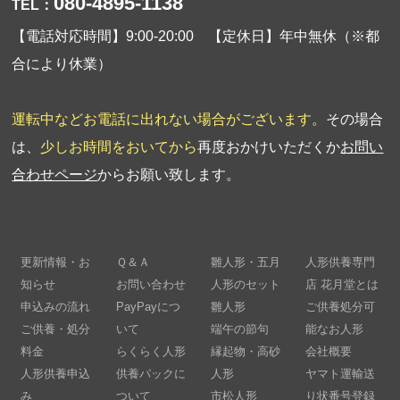
080-4895-1138
TEL：
【電話対応時間】9:00-20:00 【定休日】年中無休（※都
合により休業）
運転中などお電話に出れない場合がございます。
その場合
は、
少しお時間をおいてから
再度おかけいただくか
お問い
合わせページ
からお願い致します。
更新情報・お
Ｑ＆Ａ
雛人形・五月
人形供養専門
知らせ
お問い合わせ
人形のセット
店 花月堂とは
申込みの流れ
PayPayにつ
雛人形
ご供養処分可
ご供養・処分
いて
端午の節句
能なお人形
料金
らくらく人形
縁起物・高砂
会社概要
人形供養申込
供養パックに
人形
ヤマト運輸送
み
ついて
市松人形
り状番号登録