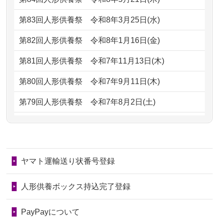
ただけると...
もらえるのですか？
第83回人形供養祭
令和8年3月25日(水)
2026/06/30
長年大事にしてきた雛人形です、供養
2024/01/13
お人形の引取りはお願いできますか？
していただ...
第82回人形供養祭
令和8年1月16日(金)
2024/01/13
お人形を持込みたいのですが？
2026/06/29
ガラスケースのまま引き取ってくださ
第81回人形供養祭
令和7年11月13日(木)
るのが助か...
2024/01/13
供養後の通知はもらえますか？
第80回人形供養祭
令和7年9月11日(木)
2026/06/28
子どもの頃、妹と一緒にお雛様を出し
2024/01/13
供養が終わったお人形以外はどうして
第79回人形供養祭
令和7年8月2日(土)
ました。お...
るのですか？
第78回人形供養祭
令和7年6月20日(金)
2026/06/28
きちんと供養していただけると思った
2024/01/11
供養が終わったお人形はどうなるので
第77回人形供養祭
令和7年4月15日(火)
ので、お願...
しょうか？
ヤマト運輸送り状番号登録
第76回人形供養祭
令和7年2月28日(金)
2026/06/28
以前和人形やぬいぐるみを供養いただ
2024/01/04
ガラスケースは外しても良いですか？
いたことが...
第75回人形供養祭
令和7年1月17日(金)
人形供養ボックス持込完了登録
2026/06/28
老後のことを考え体力のあるうちに身
第74回人形供養祭
令和6年12月4日(水)
PayPayについて
の回りの物...