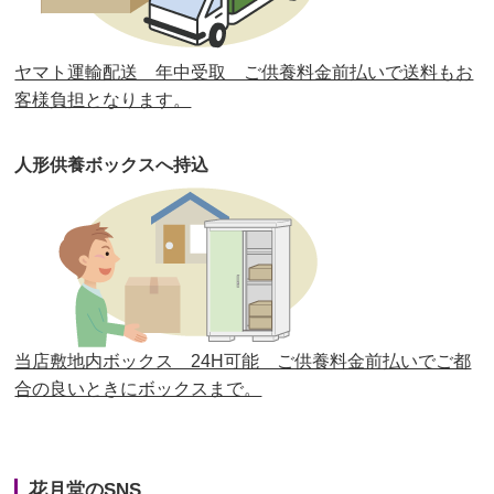
第30回人形供養祭
平成30年11月28日(水)
ヤマト運輸配送 年中受取 ご供養料金前払いで送料もお
第29回人形供養祭
平成30年5月23日(水)
客様負担となります。
第28回人形供養祭
平成29年12月8日(金)
人形供養ボックスへ持込
第27回人形供養祭
平成29年6月14日(水)
第26回人形供養祭
平成28年12月15日(木)
第25回人形供養祭
平成28年6月16日(木)
第24回人形供養祭
平成27年11月27日
第23回人形供養祭
平成26年12月5日
当店敷地内ボックス 24H可能 ご供養料金前払いでご都
合の良いときにボックスまで。
第22回人形供養祭
平成26年4月28日
第21回人形供養祭
平成25年12月26日
花月堂のSNS
第20回人形供養祭
平成25年5月10日