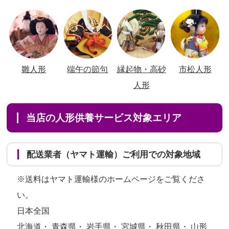
雛人形
端午の節句
縁起物・高砂
市松人形
人形
当店の人形供養サービス対象エリア
配送業者（ヤマト運輸）ご利用での対象地域
※送料はヤマト運輸様のホームページをご覧くださ
い。
日本全国
北海道・ 青森県・ 岩手県・ 宮城県・ 秋田県・ 山形