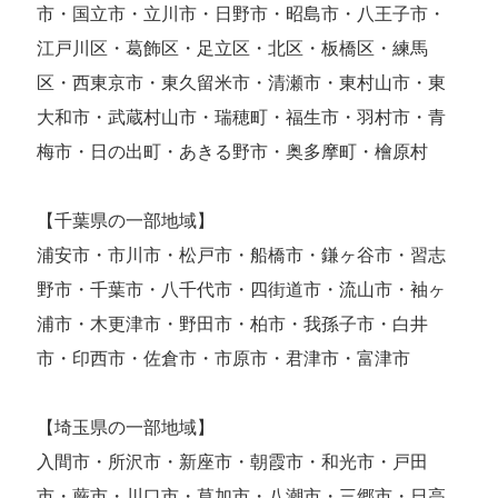
市・国立市・立川市・日野市・昭島市・八王子市・
江戸川区・葛飾区・足立区・北区・板橋区・練馬
区・西東京市・東久留米市・清瀬市・東村山市・東
大和市・武蔵村山市・瑞穂町・福生市・羽村市・青
梅市・日の出町・あきる野市・奥多摩町・檜原村
【千葉県の一部地域】
浦安市・市川市・松戸市・船橋市・鎌ヶ谷市・習志
野市・千葉市・八千代市・四街道市・流山市・袖ヶ
浦市・木更津市・野田市・柏市・我孫子市・白井
市・印西市・佐倉市・市原市・君津市・富津市
【埼玉県の一部地域】
入間市・所沢市・新座市・朝霞市・和光市・戸田
市・蕨市・川口市・草加市・八潮市・三郷市・日高