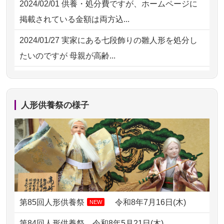
2024/02/01
供養・処分費ですが、ホームページに
2026/07/15
お客様の声を読み、丁寧に供養してい
掲載されている金額は両方込...
ただけそう...
2024/01/27
実家にある七段飾りの雛人形を処分し
2026/07/13
遠方からでもご依頼出来る点と申込ま
たいのですが 母親が高齢...
での方法が...
2024/01/13
剥製の供養・処分をお願いできます
2026/07/11
思い出のある人形達を、ちゃんと供養
か？
したく、花...
人形供養祭の様子
2024/01/13
ぬいぐるみを供養・処分して欲しいの
2026/07/10
家から近かったので。
ですが？
2026/07/08
誰も住んでいない実家の片付けを始め
2024/01/13
お雛様のセットを供養・処分したいの
ました。 ...
ですが、お雛様とお内裏様だ...
2026/07/06
9年間自由が丘店を見守ってくれてあり
2024/01/13
供養申込みの後、供養祭までお人形は
がとう。
どうなってるのですか？
第85回人形供養祭
令和8年7月16日(木)
NEW
2026/07/05
しっかりとお人形たちの供養をしてい
2024/01/13
会社のようですが、きちんと供養して
第84回人形供養祭
令和8年5月21日(木)