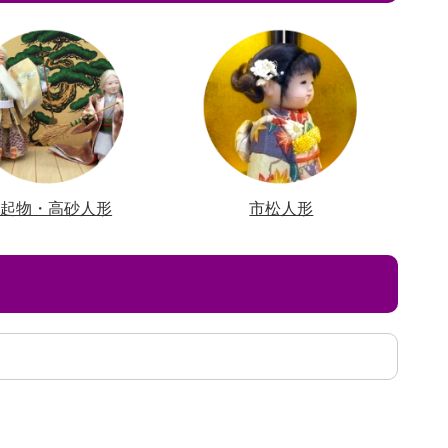
縁起物・高砂人形
市松人形