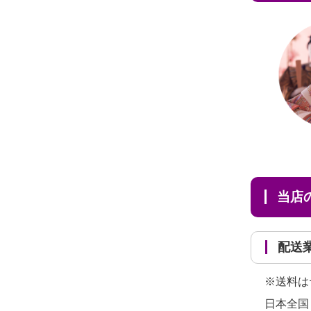
だ...
当
配
※送料は
日本全国