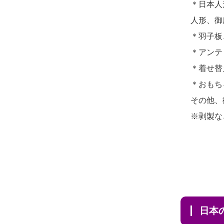
＊日本人
2026/07/31 08:41
2026/07/10
家から近かったの
人形、御
埼玉県の方からお申込み
で。
＊羽子板
2026/07/30 22:27
2026/07/08
誰も住んでいない
＊アンテ
墨田区の方からお申込み
実家の片付けを始めました。
＊着せ替
2026/07/30 17:02
...
＊おもち
神奈川の方からお申込み
その他、
2026/07/06
9年間自由が丘店を
※剥製な
2026/07/30 15:59
見守ってくれてありがとう。
神奈川の方からお申込み
2026/07/05
しっかりとお人形
2026/07/30 08:46
たちの供養をしていただける
東京都の方からお申込み
と...
2026/07/29 15:08
2026/06/30
長年大事にしてき
神奈川の方からお申込み
日
た雛人形です、供養していた