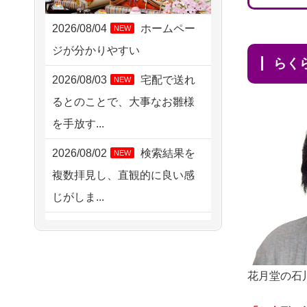
2026/08/05 15:07
東京都の方からお申込み
2026/08/04
ホームペー
NEW
ジが分かりやすい
2026/08/05 11:33
ら
神奈川の方からお申込み
2026/08/03
宅配で送れ
NEW
るとのことで、大事なお雛様
2026/08/04 17:34
を手放す...
西亀有の方からお申込み
2026/08/02
検索結果を
NEW
2026/08/04 15:40
複数拝見し、直観的に良い感
千葉県の方からお申込み
じがしま...
2026/08/04 14:04
2026/08/02
人形供養は
NEW
東京都の方からお申込み
ハードルが高そうに思えるの
2026/08/04 00:38
ですが、...
花月堂の石
中野区の方からお申込み
2026/08/02
祖母の人形
NEW