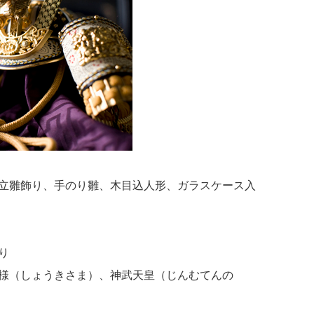
立雛飾り、手のり雛、木目込人形、ガラスケース入
り
様（しょうきさま）、神武天皇（じんむてんの