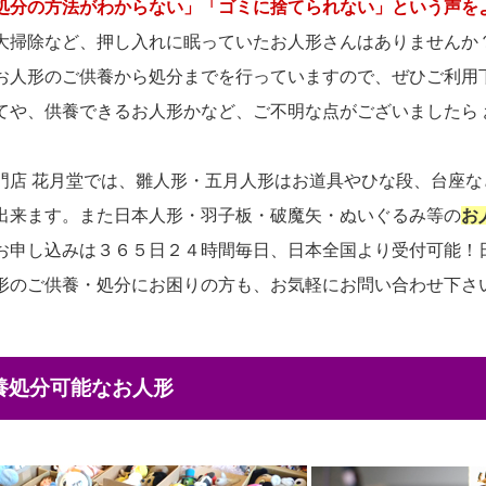
処分の方法がわからない」「ゴミに捨てられない」という声を
大掃除など、押し入れに眠っていたお人形さんはありませんか
お人形のご供養から処分までを行っていますので、ぜひご利用
てや、供養できるお人形かなど、ご不明な点がございましたら
門店 花月堂では、雛人形・五月人形はお道具やひな段、台座
出来ます。また日本人形・羽子板・破魔矢・ぬいぐるみ等の
お
お申し込みは３６５日２４時間毎日、日本全国より受付可能！
形のご供養・処分にお困りの方も、お気軽にお問い合わせ下さ
供養処分可能なお人形