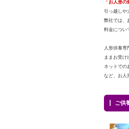
2026/08/03 21:17
「お人形の
供養の際も利用させていただ
愛知県の方からお申込み
引っ越しや
き安心感がある
弊社では、
2026/08/02 18:47
2026/08/01
お人形の仕
NEW
料金につい
虎ノ門の方からお申込み
分けなども丁寧に行う様子か
2026/08/02 11:15
ら、大切...
人形供養専
千葉県の方からお申込み
ままお受け
2026/07/25
供養の内容（料金
2026/08/02 10:39
ネットでの
や送り方等）がとても丁寧に
神奈川の方からお申込み
など、お人
説...
2026/08/02 09:15
2026/07/18
つい先日も利用さ
神奈川の方からお申込み
せていただきました。 手続...
ご
2026/08/02 06:46
2026/07/18
大切にしていたお
相模原の方からお申込み
人形をきちんと供養してくだ