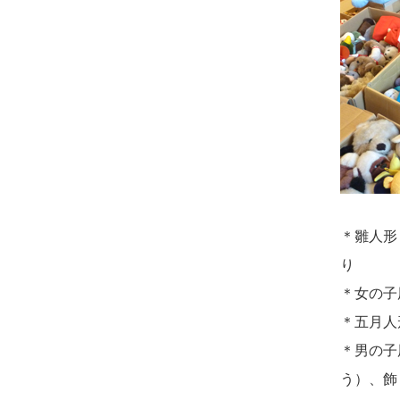
さ...
2026/08/01 19:28
東京都の方からお申込み
2026/07/15
子供の頃から可愛
がってきた七段飾りの雛人形
2026/08/01 17:10
で...
東京都の方からお申込み
2026/07/15
お客様の声を読
2026/08/01 11:07
み、丁寧に供養していただけ
さいたの方からお申込み
そう...
2026/07/31 17:28
2026/07/13
遠方からでもご依
栃木県の方からお申込み
＊雛人形
頼出来る点と申込までの方法
り
2026/07/31 12:32
が...
＊女の子
東京都の方からお申込み
＊五月人
2026/07/11
思い出のある人形
2026/07/31 10:29
＊男の子
達を、ちゃんと供養したく、
京都市の方からお申込み
う）、飾
花...