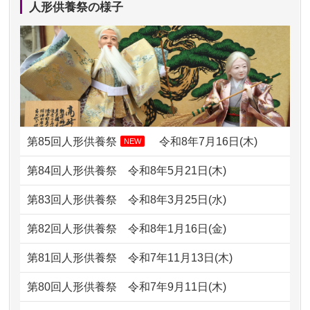
人形供養祭の様子
2024/01/13
ぬいぐるみを供養・処分して欲しいの
2026/07/11
思い出のある人形達を、ちゃんと供養
ですが？
したく、花...
2024/01/13
お雛様のセットを供養・処分したいの
2026/07/10
家から近かったので。
ですが、お雛様とお内裏様だ...
2026/07/08
誰も住んでいない実家の片付けを始め
2024/01/13
供養申込みの後、供養祭までお人形は
ました。 ...
どうなってるのですか？
第85回人形供養祭
令和8年7月16日(木)
NEW
2026/07/06
9年間自由が丘店を見守ってくれてあり
2024/01/13
会社のようですが、きちんと供養して
第84回人形供養祭
令和8年5月21日(木)
がとう。
もらえるのですか？
第83回人形供養祭
令和8年3月25日(水)
2026/07/05
しっかりとお人形たちの供養をしてい
2024/01/13
お人形の引取りはお願いできますか？
ただけると...
第82回人形供養祭
令和8年1月16日(金)
2024/01/13
お人形を持込みたいのですが？
2026/06/30
長年大事にしてきた雛人形です、供養
第81回人形供養祭
令和7年11月13日(木)
していただ...
2024/01/13
供養後の通知はもらえますか？
第80回人形供養祭
令和7年9月11日(木)
2026/06/29
ガラスケースのまま引き取ってくださ
2024/01/13
供養が終わったお人形以外はどうして