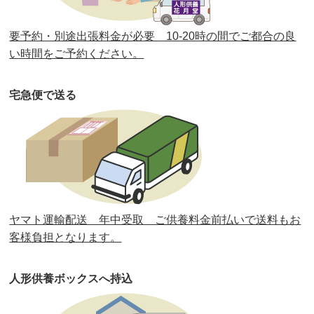
第36回人形供養祭
令和2年4月16日(木)
要予約・別途出張料金が必要 10-20時の間でご都合の良
第35回人形供養祭
令和2年2月13日(木)
い時間をご予約ください。
第34回人形供養祭
令和元年12月18日(水)
宅急便で送る
第33回人形供養祭
令和元年9月11日(水)
第32回人形供養祭
令和元年6月12日(水)
第31回人形供養祭
平成31年3月13日(水)
第30回人形供養祭
平成30年11月28日(水)
ヤマト運輸配送 年中受取 ご供養料金前払いで送料もお
第29回人形供養祭
平成30年5月23日(水)
客様負担となります。
第28回人形供養祭
平成29年12月8日(金)
人形供養ボックスへ持込
第27回人形供養祭
平成29年6月14日(水)
第26回人形供養祭
平成28年12月15日(木)