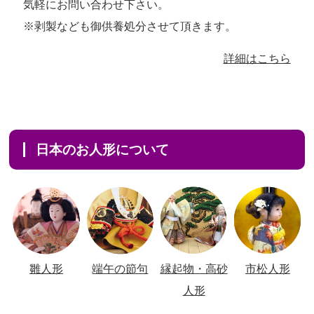
気軽にお問い合わせ下さい。
※剥製なども御供養処分させて頂きます。
詳細はこちら
日本のお人形について
雛人形
端午の節句
縁起物・高砂
市松人形
人形