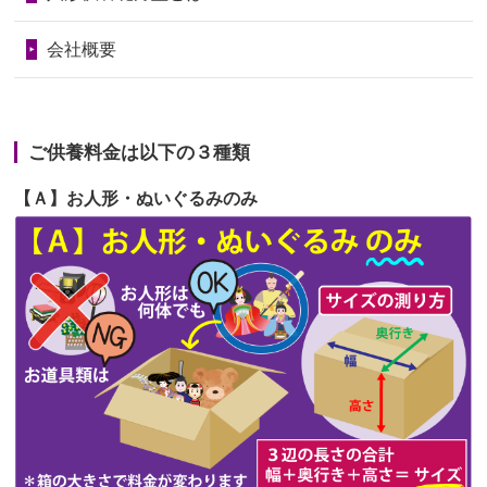
句に贈って...
第68回人形供養祭
令和6年3月22日(金)
会社概要
2026/06/23
ありがとうね
第67回人形供養祭
令和6年1月31日(水)
2026/06/22
長い間、ありがとうございました。髪
第66回人形供養祭
令和5年12月22日(金)
が伸びた時...
ご供養料金は以下の３種類
第65回人形供養祭
令和5年11月09日(木)
2026/06/22
娘の初めてのひな祭りにあわせて、娘
【Ａ】お人形・ぬいぐるみのみ
第64回人形供養祭
令和5年9月21日(木)
の祖父母か...
第63回人形供養祭
令和5年8月1日(火)
2026/06/20
雛人形をお道具も含め一式で引き取っ
第62回人形供養祭
令和5年6月21日(水)
てくださる...
第61回人形供養祭
令和5年5月19日(金)
第60回人形供養祭
令和5年3月28日(火)
第59回人形供養祭
令和5年2月10日(金)
第58回人形供養祭
令和5年12月21日(水)