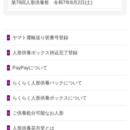
第79回人形供養祭
令和7年8月2日(土)
るのが助か...
るのですか？
第78回人形供養祭
令和7年6月20日(金)
2026/06/28
子どもの頃、妹と一緒にお雛様を出し
2024/01/11
供養が終わったお人形はどうなるので
第77回人形供養祭
令和7年4月15日(火)
ました。お...
しょうか？
ヤマト運輸送り状番号登録
第76回人形供養祭
令和7年2月28日(金)
2026/06/28
きちんと供養していただけると思った
2024/01/04
ガラスケースは外しても良いですか？
ので、お願...
第75回人形供養祭
令和7年1月17日(金)
人形供養ボックス持込完了登録
2026/06/28
以前和人形やぬいぐるみを供養いただ
第74回人形供養祭
令和6年12月4日(水)
PayPayについて
いたことが...
第73回人形供養祭
令和6年10月17日(木)
らくらく人形供養パックについて
2026/06/28
老後のことを考え体力のあるうちに身
第72回人形供養祭
令和6年9月9日(月)
の回りの物...
らくらく人形供養ボックスについて
第71回人形供養祭
令和6年8月1日(木)
2026/06/28
人形たちに これまで本当にありがとう
第70回人形供養祭
令和6年6月21日(金)
ご供養処分可能なお人形
天...
第69回人形供養祭
令和6年5月9日(木)
2026/06/24
今は亡き両親が孫（私の子供）の初節
人形供養花月堂とは