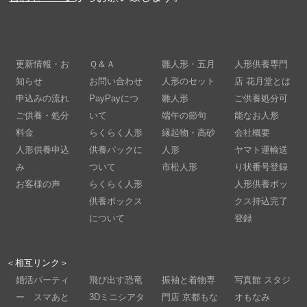
更新情報・お
Ｑ＆Ａ
雛人形・五月
人形供養専門
知らせ
お問い合わせ
人形のセット
店 花月堂とは
申込みの流れ
PayPayにつ
雛人形
ご供養処分可
ご供養・処分
いて
端午の節句
能なお人形
料金
らくらく人形
縁起物・高砂
会社概要
人形供養申込
供養パックに
人形
ヤマト運輸送
み
ついて
市松人形
り状番号登録
お客様の声
らくらく人形
人形供養ボッ
供養ボックス
クス持込完了
について
登録
＜相互リンク＞
婚活パーティ
飛び出す恐竜
振袖と着物専
写真館 スタジ
ー スマあと
3Dミニシアタ
門店 京都もな
オもなみ