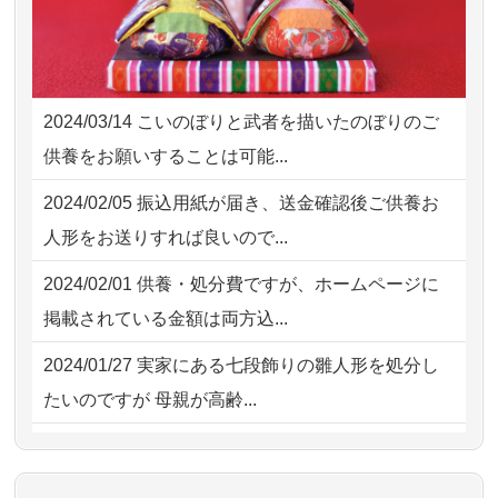
様子から、大切...
2026/08/02 09:15
神奈川の方からお申込み
2026/07/25
供養の内容（料金や送り方等）がとて
2026/08/02 06:46
相模原の方からお申込み
も丁寧に説...
2024/03/14
こいのぼりと武者を描いたのぼりのご
2026/08/01 19:28
東京都の方からお申込み
2026/07/18
つい先日も利用させていただきまし
供養をお願いすることは可能...
た。 手続...
2026/08/01 17:10
東京都の方からお申込み
2024/02/05
振込用紙が届き、送金確認後ご供養お
2026/07/18
大切にしていたお人形をきちんと供養
2026/08/01 11:07
さいたの方からお申込み
人形をお送りすれば良いので...
してくださ...
2026/07/31 17:28
栃木県の方からお申込み
2024/02/01
供養・処分費ですが、ホームページに
2026/07/15
子供の頃から可愛がってきた七段飾り
掲載されている金額は両方込...
の雛人形で...
2024/01/27
実家にある七段飾りの雛人形を処分し
2026/07/15
お客様の声を読み、丁寧に供養してい
たいのですが 母親が高齢...
ただけそう...
2024/01/13
剥製の供養・処分をお願いできます
2026/07/13
遠方からでもご依頼出来る点と申込ま
か？
での方法が...