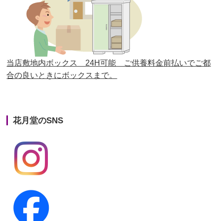
第25回人形供養祭
平成28年6月16日(木)
第24回人形供養祭
平成27年11月27日
第23回人形供養祭
平成26年12月5日
当店敷地内ボックス 24H可能 ご供養料金前払いでご都
合の良いときにボックスまで。
第22回人形供養祭
平成26年4月28日
第21回人形供養祭
平成25年12月26日
花月堂のSNS
第20回人形供養祭
平成25年5月10日
第19回人形供養祭
平成24年11月27日
第18回人形供養祭
平成24年6月21日
第17回人形供養祭
平成24年2月17日
第16回人形供養祭
平成23年10月4日