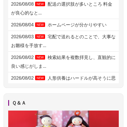
2026/08/08
配送の選択肢が多いところ 料金
NEW
2026/08/06 06:48
横浜市の方からお申込み
が良心的なと...
2026/08/05 15:07
東京都の方からお申込み
2026/08/04
ホームページが分かりやすい
NEW
2026/08/05 11:33
神奈川の方からお申込み
2026/08/03
宅配で送れるとのことで、大事な
NEW
2026/08/04 17:34
西亀有の方からお申込み
お雛様を手放す...
2026/08/04 15:40
千葉県の方からお申込み
2026/08/02
検索結果を複数拝見し、直観的に
NEW
2026/08/04 14:04
東京都の方からお申込み
良い感じがしま...
2026/08/04 00:38
中野区の方からお申込み
2026/08/02
人形供養はハードルが高そうに思
NEW
えるのですが、...
2026/08/03 21:17
愛知県の方からお申込み
2026/08/02
祖母の人形供養の際も利用させて
NEW
2026/08/02 18:47
虎ノ門の方からお申込み
Ｑ＆Ａ
いただき安心感がある
2026/08/02 11:15
千葉県の方からお申込み
2026/08/01
お人形の仕分けなども丁寧に行う
NEW
2026/08/02 10:39
神奈川の方からお申込み