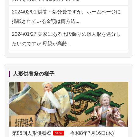
してくださ...
2026/07/31 10:29
京都市の方からお申込み
2024/02/01
供養・処分費ですが、ホームページに
2026/07/15
子供の頃から可愛がってきた七段飾り
掲載されている金額は両方込...
の雛人形で...
2024/01/27
実家にある七段飾りの雛人形を処分し
2026/07/15
お客様の声を読み、丁寧に供養してい
たいのですが 母親が高齢...
ただけそう...
2024/01/13
剥製の供養・処分をお願いできます
2026/07/13
遠方からでもご依頼出来る点と申込ま
か？
での方法が...
人形供養祭の様子
2024/01/13
ぬいぐるみを供養・処分して欲しいの
2026/07/11
思い出のある人形達を、ちゃんと供養
ですが？
したく、花...
2024/01/13
お雛様のセットを供養・処分したいの
2026/07/10
家から近かったので。
ですが、お雛様とお内裏様だ...
2026/07/08
誰も住んでいない実家の片付けを始め
2024/01/13
供養申込みの後、供養祭までお人形は
ました。 ...
どうなってるのですか？
第85回人形供養祭
令和8年7月16日(木)
NEW