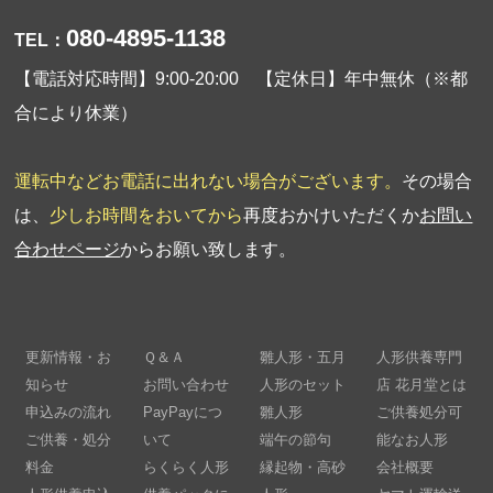
080-4895-1138
TEL：
【電話対応時間】9:00-20:00 【定休日】年中無休（※都
合により休業）
運転中などお電話に出れない場合がございます。
その場合
は、
少しお時間をおいてから
再度おかけいただくか
お問い
合わせページ
からお願い致します。
更新情報・お
Ｑ＆Ａ
雛人形・五月
人形供養専門
知らせ
お問い合わせ
人形のセット
店 花月堂とは
申込みの流れ
PayPayにつ
雛人形
ご供養処分可
ご供養・処分
いて
端午の節句
能なお人形
料金
らくらく人形
縁起物・高砂
会社概要