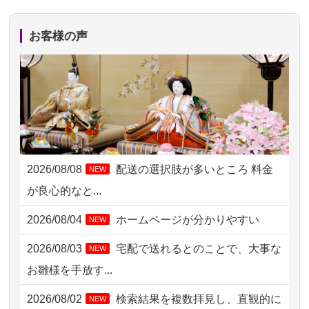
2026/08/06 17:56
藤沢市の方からお申込み
お客様の声
2026/08/06 10:06
茨城県の方からお申込み
2026/08/06 09:17
三重県の方からお申込み
2026/08/06 06:48
横浜市の方からお申込み
2026/08/05 15:07
東京都の方からお申込み
2026/08/08
配送の選択肢が多いところ 料金
NEW
2026/08/05 11:33
神奈川の方からお申込み
が良心的なと...
2026/08/04 17:34
西亀有の方からお申込み
2026/08/04
ホームページが分かりやすい
NEW
2026/08/04 15:40
千葉県の方からお申込み
2026/08/03
宅配で送れるとのことで、大事な
NEW
2026/08/04 14:04
東京都の方からお申込み
お雛様を手放す...
2026/08/04 00:38
中野区の方からお申込み
2026/08/02
検索結果を複数拝見し、直観的に
NEW