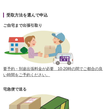
第42回人形供養祭
令和3年3月9日(水)
第41回人形供養祭
令和3年1月27日(水)
受取方法を選んで申込
第40回人形供養祭
令和2年12月7日(月)
ご自宅まで出張引取り
第39回人形供養祭
令和2年10月22日(木)
第38回人形供養祭
令和2年8月26日(水)
第37回人形供養祭
令和2年6月8日(月)
第36回人形供養祭
令和2年4月16日(木)
要予約・別途出張料金が必要 10-20時の間でご都合の良
第35回人形供養祭
令和2年2月13日(木)
い時間をご予約ください。
第34回人形供養祭
令和元年12月18日(水)
宅急便で送る
第33回人形供養祭
令和元年9月11日(水)
第32回人形供養祭
令和元年6月12日(水)