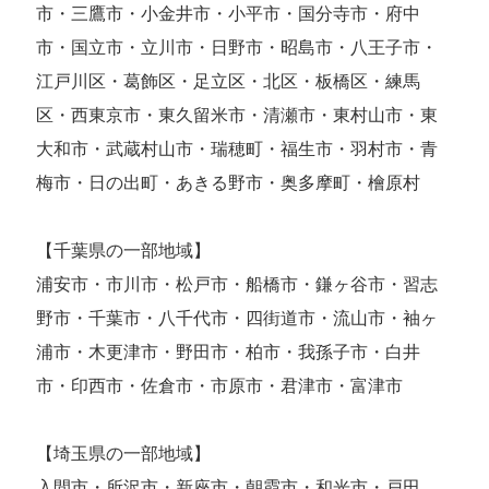
市・三鷹市・小金井市・小平市・国分寺市・府中
市・国立市・立川市・日野市・昭島市・八王子市・
江戸川区・葛飾区・足立区・北区・板橋区・練馬
区・西東京市・東久留米市・清瀬市・東村山市・東
大和市・武蔵村山市・瑞穂町・福生市・羽村市・青
梅市・日の出町・あきる野市・奥多摩町・檜原村
【千葉県の一部地域】
浦安市・市川市・松戸市・船橋市・鎌ヶ谷市・習志
野市・千葉市・八千代市・四街道市・流山市・袖ヶ
浦市・木更津市・野田市・柏市・我孫子市・白井
市・印西市・佐倉市・市原市・君津市・富津市
【埼玉県の一部地域】
入間市・所沢市・新座市・朝霞市・和光市・戸田