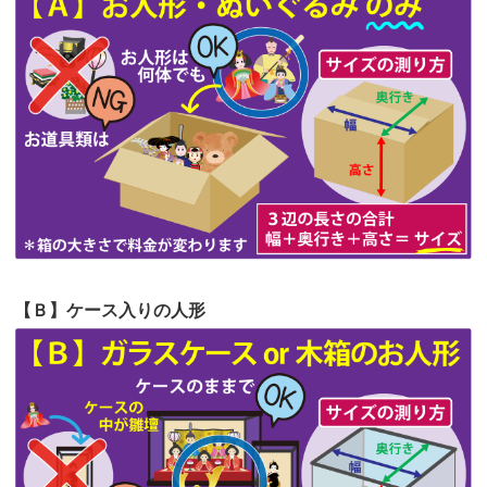
第63回人形供養祭
令和5年8月1日(火)
2026/06/20
雛人形をお道具も含め一式で引き取っ
第62回人形供養祭
令和5年6月21日(水)
てくださる...
第61回人形供養祭
令和5年5月19日(金)
第60回人形供養祭
令和5年3月28日(火)
第59回人形供養祭
令和5年2月10日(金)
第58回人形供養祭
令和5年12月21日(水)
第57回人形供養祭
令和4年11月22日(火)
【Ｂ】ケース入りの人形
第56回人形供養祭
令和4年10月19日(水)
第55回人形供養祭
令和4年9月8日(木)
第54回人形供養祭
令和4年8月1日(月)
第53回人形供養祭
令和4年7月1日(金)