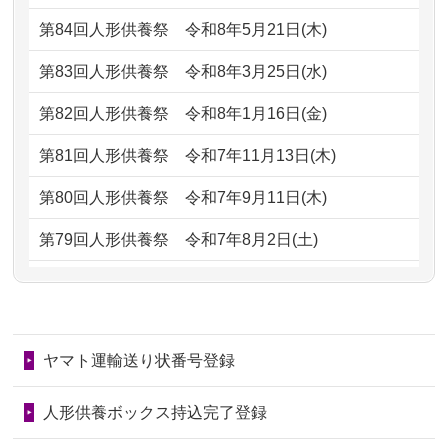
2026/07/06
9年間自由が丘店を見守ってくれてあり
2024/01/13
会社のようですが、きちんと供養して
第84回人形供養祭
令和8年5月21日(木)
がとう。
もらえるのですか？
第83回人形供養祭
令和8年3月25日(水)
2026/07/05
しっかりとお人形たちの供養をしてい
2024/01/13
お人形の引取りはお願いできますか？
ただけると...
第82回人形供養祭
令和8年1月16日(金)
2024/01/13
お人形を持込みたいのですが？
2026/06/30
長年大事にしてきた雛人形です、供養
第81回人形供養祭
令和7年11月13日(木)
していただ...
2024/01/13
供養後の通知はもらえますか？
第80回人形供養祭
令和7年9月11日(木)
2026/06/29
ガラスケースのまま引き取ってくださ
2024/01/13
供養が終わったお人形以外はどうして
第79回人形供養祭
令和7年8月2日(土)
るのが助か...
るのですか？
第78回人形供養祭
令和7年6月20日(金)
2026/06/28
子どもの頃、妹と一緒にお雛様を出し
2024/01/11
供養が終わったお人形はどうなるので
第77回人形供養祭
令和7年4月15日(火)
ました。お...
しょうか？
ヤマト運輸送り状番号登録
第76回人形供養祭
令和7年2月28日(金)
2026/06/28
きちんと供養していただけると思った
2024/01/04
ガラスケースは外しても良いですか？
ので、お願...
第75回人形供養祭
令和7年1月17日(金)
人形供養ボックス持込完了登録
2026/06/28
以前和人形やぬいぐるみを供養いただ