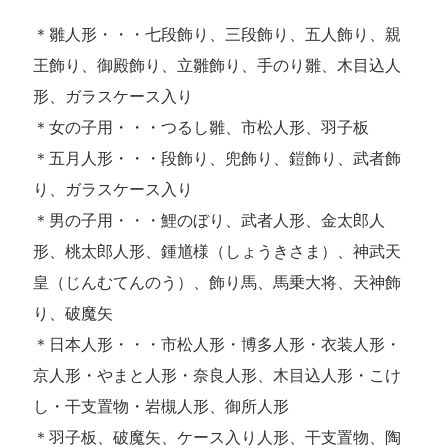
＊雛人形・・・七段飾り、三段飾り、五人飾り、親
王飾り、御殿飾り、立雛飾り、手のり雛、木目込人
形、ガラスケース入り
＊女の子用・・・つるし雛、市松人形、羽子板
＊五月人形・・・段飾り、兜飾り、鎧飾り、武者飾
り、ガラスケース入り
＊男の子用・・・鯉のぼり、武者人形、金太郎人
形、桃太郎人形、鍾馗様（しょうきさま）、神武天
皇（じんむてんのう）、飾り馬、馬乗大将、天神飾
り、破魔矢
＊日本人形・・・市松人形・博多人形・衣装人形・
京人形・やまと人形・奈良人形、木目込人形・こけ
し・干支置物・岩槻人形、御所人形
＊羽子板、破魔矢、ケース入り人形、干支置物、陶