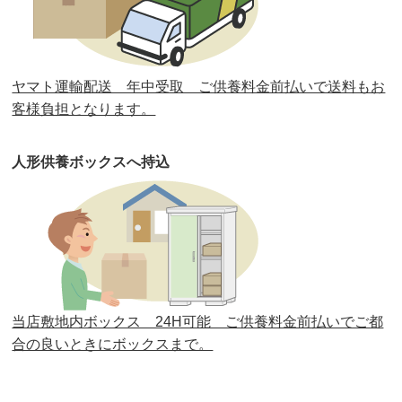
第31回人形供養祭
平成31年3月13日(水)
第30回人形供養祭
平成30年11月28日(水)
ヤマト運輸配送 年中受取 ご供養料金前払いで送料もお
第29回人形供養祭
平成30年5月23日(水)
客様負担となります。
第28回人形供養祭
平成29年12月8日(金)
人形供養ボックスへ持込
第27回人形供養祭
平成29年6月14日(水)
第26回人形供養祭
平成28年12月15日(木)
第25回人形供養祭
平成28年6月16日(木)
第24回人形供養祭
平成27年11月27日
第23回人形供養祭
平成26年12月5日
当店敷地内ボックス 24H可能 ご供養料金前払いでご都
合の良いときにボックスまで。
第22回人形供養祭
平成26年4月28日
第21回人形供養祭
平成25年12月26日