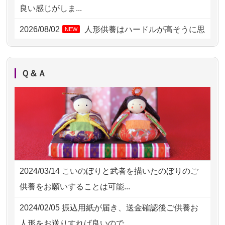
2026/08/03 21:17
愛知県の方からお申込み
良い感じがしま...
2026/08/02 18:47
虎ノ門の方からお申込み
2026/08/02
人形供養はハードルが高そうに思
NEW
えるのですが、...
2026/08/02 11:15
千葉県の方からお申込み
2026/08/02
祖母の人形供養の際も利用させて
NEW
2026/08/02 10:39
神奈川の方からお申込み
Ｑ＆Ａ
いただき安心感がある
2026/08/02 09:15
神奈川の方からお申込み
2026/08/01
お人形の仕分けなども丁寧に行う
NEW
2026/08/02 06:46
相模原の方からお申込み
様子から、大切...
2026/08/01 19:28
東京都の方からお申込み
2026/07/25
供養の内容（料金や送り方等）がとて
2026/08/01 17:10
東京都の方からお申込み
も丁寧に説...
2024/03/14
こいのぼりと武者を描いたのぼりのご
2026/08/01 11:07
さいたの方からお申込み
2026/07/18
つい先日も利用させていただきまし
供養をお願いすることは可能...
た。 手続...
2026/07/31 17:28
栃木県の方からお申込み
2024/02/05
振込用紙が届き、送金確認後ご供養お
2026/07/18
大切にしていたお人形をきちんと供養
2026/07/31 12:32
東京都の方からお申込み
人形をお送りすれば良いので...