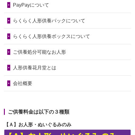
第74回人形供養祭
令和6年12月4日(水)
PayPayについて
いたことが...
第73回人形供養祭
令和6年10月17日(木)
らくらく人形供養パックについて
2026/06/28
老後のことを考え体力のあるうちに身
第72回人形供養祭
令和6年9月9日(月)
の回りの物...
らくらく人形供養ボックスについて
第71回人形供養祭
令和6年8月1日(木)
2026/06/28
人形たちに これまで本当にありがとう
第70回人形供養祭
令和6年6月21日(金)
ご供養処分可能なお人形
天...
第69回人形供養祭
令和6年5月9日(木)
2026/06/24
今は亡き両親が孫（私の子供）の初節
人形供養花月堂とは
句に贈って...
第68回人形供養祭
令和6年3月22日(金)
会社概要
2026/06/23
ありがとうね
第67回人形供養祭
令和6年1月31日(水)
2026/06/22
長い間、ありがとうございました。髪
第66回人形供養祭
令和5年12月22日(金)
が伸びた時...
ご供養料金は以下の３種類
第65回人形供養祭
令和5年11月09日(木)
2026/06/22
娘の初めてのひな祭りにあわせて、娘
【Ａ】お人形・ぬいぐるみのみ
第64回人形供養祭
令和5年9月21日(木)
の祖父母か...