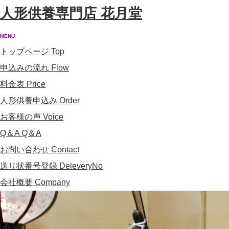
人形供養専門店 花月堂
MENU
トップページ
Top
申込みの流れ
Flow
料金表
Price
人形供養申込み
Order
お客様の声
Voice
Q＆A
Q＆A
お問い合わせ
Contact
送り状番号登録
DeleveryNo
会社概要
Company