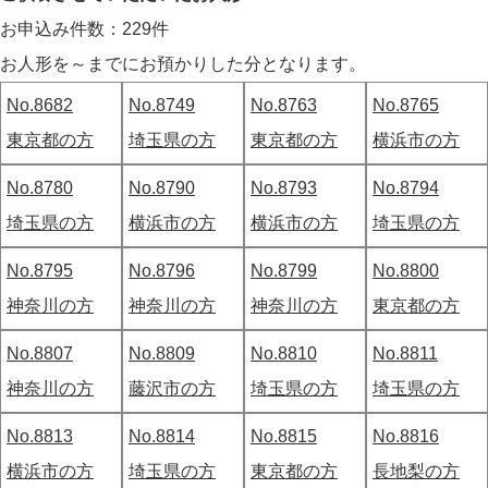
お申込み件数：229件
お人形を～までにお預かりした分となります。
No.8682
No.8749
No.8763
No.8765
東京都の方
埼玉県の方
東京都の方
横浜市の方
No.8780
No.8790
No.8793
No.8794
埼玉県の方
横浜市の方
横浜市の方
埼玉県の方
No.8795
No.8796
No.8799
No.8800
神奈川の方
神奈川の方
神奈川の方
東京都の方
No.8807
No.8809
No.8810
No.8811
神奈川の方
藤沢市の方
埼玉県の方
埼玉県の方
No.8813
No.8814
No.8815
No.8816
横浜市の方
埼玉県の方
東京都の方
長地梨の方