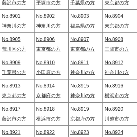
藤沢市の方
平塚市の方
千葉県の方
東京都の方
No.8901
No.8902
No.8903
No.8904
神奈川の方
神奈川の方
福島県の方
東京都の方
No.8905
No.8906
No.8907
No.8908
荒川区の方
東京都の方
東京都の方
三鷹市の方
No.8909
No.8910
No.8911
No.8912
千葉県の方
小田原の方
神奈川の方
神奈川の方
No.8913
No.8914
No.8915
No.8916
東京都の方
京都府の方
神奈川の方
横浜市の方
No.8917
No.8918
No.8919
No.8920
藤沢市の方
横浜市の方
京都府の方
川越市の方
No.8921
No.8922
No.8923
No.8924