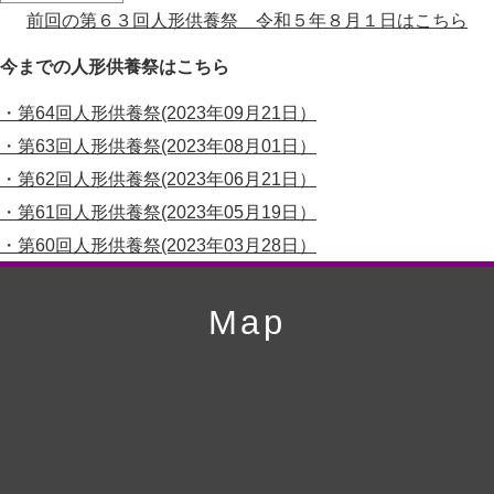
前回の第６３回人形供養祭 令和５年８月１日はこちら
今までの人形供養祭はこちら
・第64回人形供養祭(2023年09月21日）
・第63回人形供養祭(2023年08月01日）
・第62回人形供養祭(2023年06月21日）
・第61回人形供養祭(2023年05月19日）
・第60回人形供養祭(2023年03月28日）
・第59回人形供養祭(2023年02月10日）
・第58回人形供養祭(2022年12月21日）
Map
・第57回人形供養祭(2022年11月22日）
・第56回人形供養祭(2022年10月19日）
・第55回人形供養祭(2022年09月08日）
・第54回人形供養祭(2022年08月01日）
・第53回人形供養祭(2022年07月01日）