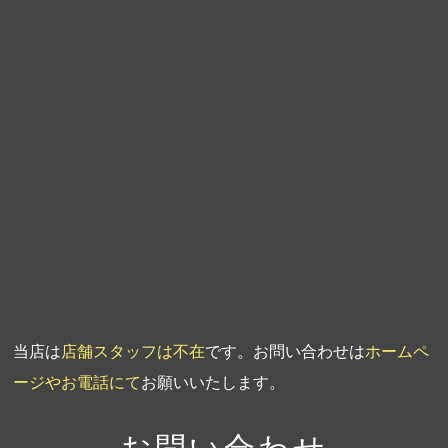
・第52回人形供養祭(2022年05月17日）
・第51回人形供養祭(2022年04月18日）
・第50回人形供養祭(2022年03月15日）
・第49回人形供養祭(2022年01月17日）
・第48回人形供養祭(2021年12月03日）
・第47回人形供養祭(2021年10月11日）
・第46回人形供養祭(2021年09月13日）
・第45回人形供養祭(2021年07月12日）
・第44回人形供養祭(2021年06月03日）
・第43回人形供養祭(2021年04月23日）
・第42回人形供養祭(2021年03月09日）
・第41回人形供養祭(2021年01月27日）
当店は
店舗スタッフは不在
です。お問い合わせは
ホームペ
・第40回人形供養祭(2020年12月07日）
ージやお電話にて
お願いいたします。
・第39回人形供養祭(2020年10月22日）
・第38回人形供養祭(2020年08月26日）