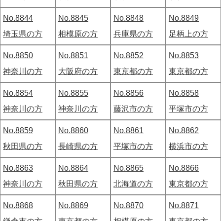
No.8844
No.8845
No.8848
No.8849
埼玉県の方
相模原の方
兵庫県の方
足柄上の方
No.8850
No.8851
No.8852
No.8853
神奈川の方
大阪府の方
東京都の方
東京都の方
No.8854
No.8855
No.8856
No.8858
神奈川の方
神奈川の方
藤沢市の方
平塚市の方
No.8859
No.8860
No.8861
No.8862
秋田県の方
長崎県の方
平塚市の方
横浜市の方
No.8863
No.8864
No.8865
No.8866
神奈川の方
秋田県の方
北海道の方
東京都の方
No.8868
No.8869
No.8870
No.8871