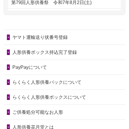
第79回人形供養祭
令和7年8月2日(土)
るのが助か...
るのですか？
第78回人形供養祭
令和7年6月20日(金)
2026/06/28
子どもの頃、妹と一緒にお雛様を出し
2024/01/11
供養が終わったお人形はどうなるので
第77回人形供養祭
令和7年4月15日(火)
ました。お...
しょうか？
ヤマト運輸送り状番号登録
第76回人形供養祭
令和7年2月28日(金)
2026/06/28
きちんと供養していただけると思った
2024/01/04
ガラスケースは外しても良いですか？
ので、お願...
第75回人形供養祭
令和7年1月17日(金)
人形供養ボックス持込完了登録
2026/06/28
以前和人形やぬいぐるみを供養いただ
第74回人形供養祭
令和6年12月4日(水)
PayPayについて
いたことが...
第73回人形供養祭
令和6年10月17日(木)
らくらく人形供養パックについて
2026/06/28
老後のことを考え体力のあるうちに身
第72回人形供養祭
令和6年9月9日(月)
の回りの物...
らくらく人形供養ボックスについて
第71回人形供養祭
令和6年8月1日(木)
2026/06/28
人形たちに これまで本当にありがとう
第70回人形供養祭
令和6年6月21日(金)
ご供養処分可能なお人形
天...
第69回人形供養祭
令和6年5月9日(木)
2026/06/24
今は亡き両親が孫（私の子供）の初節
人形供養花月堂とは