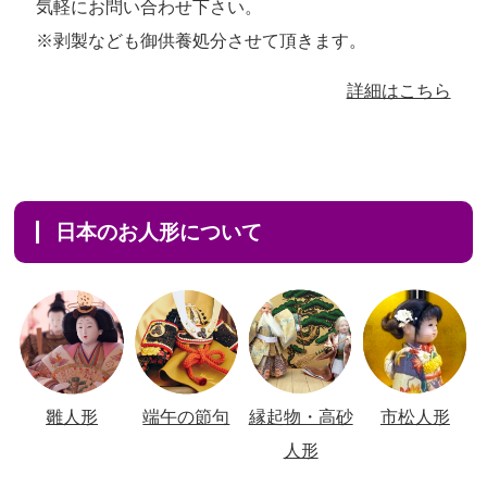
気軽にお問い合わせ下さい。
※剥製なども御供養処分させて頂きます。
詳細はこちら
日本のお人形について
雛人形
端午の節句
縁起物・高砂
市松人形
人形