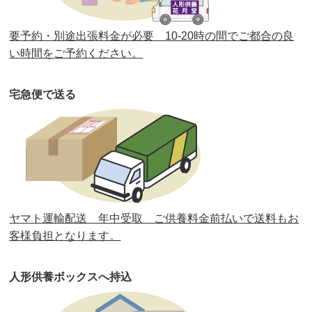
第36回人形供養祭
令和2年4月16日(木)
要予約・別途出張料金が必要 10-20時の間でご都合の良
第35回人形供養祭
令和2年2月13日(木)
い時間をご予約ください。
第34回人形供養祭
令和元年12月18日(水)
宅急便で送る
第33回人形供養祭
令和元年9月11日(水)
第32回人形供養祭
令和元年6月12日(水)
第31回人形供養祭
平成31年3月13日(水)
第30回人形供養祭
平成30年11月28日(水)
ヤマト運輸配送 年中受取 ご供養料金前払いで送料もお
第29回人形供養祭
平成30年5月23日(水)
客様負担となります。
第28回人形供養祭
平成29年12月8日(金)
人形供養ボックスへ持込
第27回人形供養祭
平成29年6月14日(水)
第26回人形供養祭
平成28年12月15日(木)