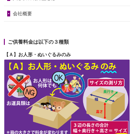
句に贈って...
第68回人形供養祭
令和6年3月22日(金)
会社概要
2026/06/23
ありがとうね
第67回人形供養祭
令和6年1月31日(水)
2026/06/22
長い間、ありがとうございました。髪
第66回人形供養祭
令和5年12月22日(金)
が伸びた時...
ご供養料金は以下の３種類
第65回人形供養祭
令和5年11月09日(木)
2026/06/22
娘の初めてのひな祭りにあわせて、娘
【Ａ】お人形・ぬいぐるみのみ
第64回人形供養祭
令和5年9月21日(木)
の祖父母か...
第63回人形供養祭
令和5年8月1日(火)
2026/06/20
雛人形をお道具も含め一式で引き取っ
第62回人形供養祭
令和5年6月21日(水)
てくださる...
第61回人形供養祭
令和5年5月19日(金)
第60回人形供養祭
令和5年3月28日(火)
第59回人形供養祭
令和5年2月10日(金)
第58回人形供養祭
令和5年12月21日(水)