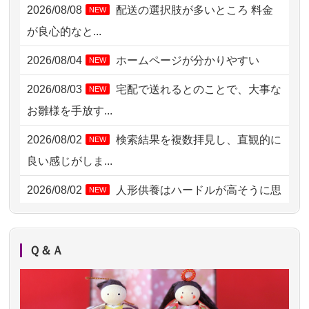
2026/08/08
配送の選択肢が多いところ 料金
NEW
2026/08/06 06:48
横浜市の方からお申込み
が良心的なと...
2026/08/05 15:07
東京都の方からお申込み
2026/08/04
ホームページが分かりやすい
NEW
2026/08/05 11:33
神奈川の方からお申込み
2026/08/03
宅配で送れるとのことで、大事な
NEW
2026/08/04 17:34
西亀有の方からお申込み
お雛様を手放す...
2026/08/04 15:40
千葉県の方からお申込み
2026/08/02
検索結果を複数拝見し、直観的に
NEW
2026/08/04 14:04
東京都の方からお申込み
良い感じがしま...
2026/08/04 00:38
中野区の方からお申込み
2026/08/02
人形供養はハードルが高そうに思
NEW
えるのですが、...
2026/08/03 21:17
愛知県の方からお申込み
2026/08/02
祖母の人形供養の際も利用させて
NEW
2026/08/02 18:47
虎ノ門の方からお申込み
Ｑ＆Ａ
いただき安心感がある
2026/08/02 11:15
千葉県の方からお申込み
2026/08/01
お人形の仕分けなども丁寧に行う
NEW
2026/08/02 10:39
神奈川の方からお申込み