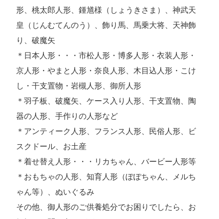
形、桃太郎人形、鍾馗様（しょうきさま）、神武天
皇（じんむてんのう）、飾り馬、馬乗大将、天神飾
り、破魔矢
＊日本人形・・・市松人形・博多人形・衣装人形・
京人形・やまと人形・奈良人形、木目込人形・こけ
し・干支置物・岩槻人形、御所人形
＊羽子板、破魔矢、ケース入り人形、干支置物、陶
器の人形、手作りの人形など
＊アンティーク人形、フランス人形、民俗人形、ビ
スクドール、お土産
＊着せ替え人形・・・リカちゃん、バービー人形等
＊おもちゃの人形、知育人形（ぽぽちゃん、メルち
ゃん等）、ぬいぐるみ
その他、御人形のご供養処分でお困りでしたら、お