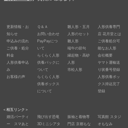
更新情報・お
Ｑ＆Ａ
雛人形・五月
人形供養専門
知らせ
お問い合わせ
人形のセット
店 花月堂とは
申込みの流れ
PayPayにつ
雛人形
ご供養処分可
ご供養・処分
いて
端午の節句
能なお人形
料金
らくらく人形
縁起物・高砂
会社概要
人形供養申込
供養パックに
人形
ヤマト運輸送
み
ついて
市松人形
り状番号登録
お客様の声
らくらく人形
人形供養ボッ
供養ボックス
クス持込完了
について
登録
＜相互リンク＞
婚活パーティ
飛び出す恐竜
振袖と着物専
写真館 スタジ
ー スマあと
3Dミニシアタ
門店 京都もな
オもなみ