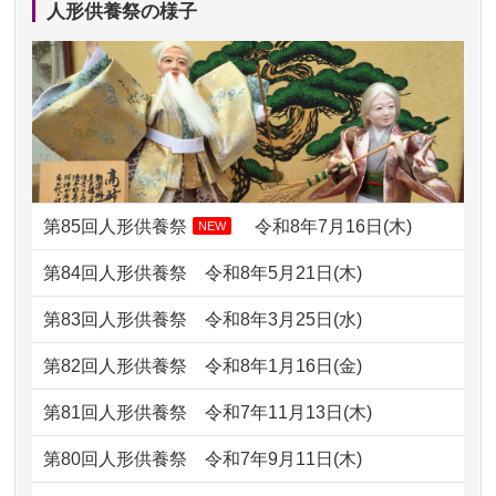
人形供養祭の様子
2024/01/13
ぬいぐるみを供養・処分して欲しいの
2026/07/11
思い出のある人形達を、ちゃんと供養
ですが？
したく、花...
2024/01/13
お雛様のセットを供養・処分したいの
2026/07/10
家から近かったので。
ですが、お雛様とお内裏様だ...
2026/07/08
誰も住んでいない実家の片付けを始め
2024/01/13
供養申込みの後、供養祭までお人形は
ました。 ...
どうなってるのですか？
第85回人形供養祭
令和8年7月16日(木)
NEW
2026/07/06
9年間自由が丘店を見守ってくれてあり
2024/01/13
会社のようですが、きちんと供養して
第84回人形供養祭
令和8年5月21日(木)
がとう。
もらえるのですか？
第83回人形供養祭
令和8年3月25日(水)
2026/07/05
しっかりとお人形たちの供養をしてい
2024/01/13
お人形の引取りはお願いできますか？
ただけると...
第82回人形供養祭
令和8年1月16日(金)
2024/01/13
お人形を持込みたいのですが？
2026/06/30
長年大事にしてきた雛人形です、供養
第81回人形供養祭
令和7年11月13日(木)
していただ...
2024/01/13
供養後の通知はもらえますか？
第80回人形供養祭
令和7年9月11日(木)
2026/06/29
ガラスケースのまま引き取ってくださ
2024/01/13
供養が終わったお人形以外はどうして