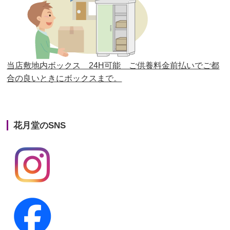
第25回人形供養祭
平成28年6月16日(木)
第24回人形供養祭
平成27年11月27日
第23回人形供養祭
平成26年12月5日
当店敷地内ボックス 24H可能 ご供養料金前払いでご都
合の良いときにボックスまで。
第22回人形供養祭
平成26年4月28日
第21回人形供養祭
平成25年12月26日
花月堂のSNS
第20回人形供養祭
平成25年5月10日
第19回人形供養祭
平成24年11月27日
第18回人形供養祭
平成24年6月21日
第17回人形供養祭
平成24年2月17日
第16回人形供養祭
平成23年10月4日