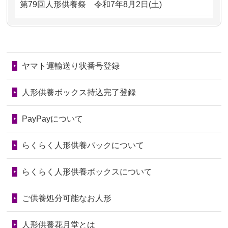
第79回人形供養祭
令和7年8月2日(土)
るのが助か...
るのですか？
第78回人形供養祭
令和7年6月20日(金)
2026/06/28
子どもの頃、妹と一緒にお雛様を出し
2024/01/11
供養が終わったお人形はどうなるので
第77回人形供養祭
令和7年4月15日(火)
ました。お...
しょうか？
ヤマト運輸送り状番号登録
第76回人形供養祭
令和7年2月28日(金)
2026/06/28
きちんと供養していただけると思った
2024/01/04
ガラスケースは外しても良いですか？
ので、お願...
第75回人形供養祭
令和7年1月17日(金)
人形供養ボックス持込完了登録
2026/06/28
以前和人形やぬいぐるみを供養いただ
第74回人形供養祭
令和6年12月4日(水)
PayPayについて
いたことが...
第73回人形供養祭
令和6年10月17日(木)
らくらく人形供養パックについて
2026/06/28
老後のことを考え体力のあるうちに身
第72回人形供養祭
令和6年9月9日(月)
の回りの物...
らくらく人形供養ボックスについて
第71回人形供養祭
令和6年8月1日(木)
2026/06/28
人形たちに これまで本当にありがとう
第70回人形供養祭
令和6年6月21日(金)
ご供養処分可能なお人形
天...
第69回人形供養祭
令和6年5月9日(木)
2026/06/24
今は亡き両親が孫（私の子供）の初節
人形供養花月堂とは