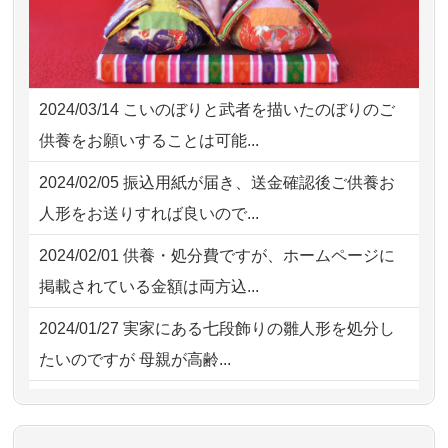
様子から、大切...
2026/08/02 09:15
神奈川の方からお申込み
2026/07/25
供養の内容（料金や送り方等）がとて
2026/08/02 06:46
相模原の方からお申込み
も丁寧に説...
2024/03/14
こいのぼりと武者を描いたのぼりのご
2026/08/01 19:28
東京都の方からお申込み
2026/07/18
つい先日も利用させていただきまし
供養をお願いすることは可能...
た。 手続...
2026/08/01 17:10
東京都の方からお申込み
2024/02/05
振込用紙が届き、送金確認後ご供養お
2026/07/18
大切にしていたお人形をきちんと供養
2026/08/01 11:07
さいたの方からお申込み
人形をお送りすれば良いので...
してくださ...
2026/07/31 17:28
栃木県の方からお申込み
2024/02/01
供養・処分費ですが、ホームページに
2026/07/15
子供の頃から可愛がってきた七段飾り
掲載されている金額は両方込...
の雛人形で...
2024/01/27
実家にある七段飾りの雛人形を処分し
2026/07/15
お客様の声を読み、丁寧に供養してい
たいのですが 母親が高齢...
ただけそう...
2024/01/13
剥製の供養・処分をお願いできます
2026/07/13
遠方からでもご依頼出来る点と申込ま
か？
での方法が...