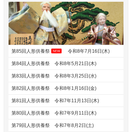
2026/07/10
家から近かったので。
ですが？
2026/07/08
誰も住んでいない実家の片付けを始め
2024/01/13
お雛様のセットを供養・処分したいの
ました。 ...
ですが、お雛様とお内裏様だ...
2026/07/06
9年間自由が丘店を見守ってくれてあり
2024/01/13
供養申込みの後、供養祭までお人形は
がとう。
どうなってるのですか？
第85回人形供養祭
令和8年7月16日(木)
NEW
2026/07/05
しっかりとお人形たちの供養をしてい
2024/01/13
会社のようですが、きちんと供養して
第84回人形供養祭
令和8年5月21日(木)
ただけると...
もらえるのですか？
第83回人形供養祭
令和8年3月25日(水)
2026/06/30
長年大事にしてきた雛人形です、供養
2024/01/13
お人形の引取りはお願いできますか？
していただ...
第82回人形供養祭
令和8年1月16日(金)
2024/01/13
お人形を持込みたいのですが？
2026/06/29
ガラスケースのまま引き取ってくださ
第81回人形供養祭
令和7年11月13日(木)
るのが助か...
2024/01/13
供養後の通知はもらえますか？
第80回人形供養祭
令和7年9月11日(木)
2026/06/28
子どもの頃、妹と一緒にお雛様を出し
2024/01/13
供養が終わったお人形以外はどうして
第79回人形供養祭
令和7年8月2日(土)
ました。お...
るのですか？