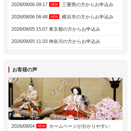
2026/08/06 09:17
三重県の方からお申込み
NEW
2026/08/06 06:48
横浜市の方からお申込み
NEW
2026/08/05 15:07
東京都の方からお申込み
2026/08/05 11:33
神奈川の方からお申込み
2026/08/04 17:34
西亀有の方からお申込み
2026/08/04 15:40
千葉県の方からお申込み
お客様の声
2026/08/04 14:04
東京都の方からお申込み
2026/08/04 00:38
中野区の方からお申込み
2026/08/03 21:17
愛知県の方からお申込み
2026/08/02 18:47
虎ノ門の方からお申込み
2026/08/04
ホームページが分かりやすい
NEW
2026/08/02 11:15
千葉県の方からお申込み