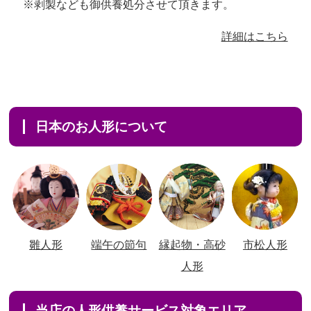
※剥製なども御供養処分させて頂きます。
詳細はこちら
日本のお人形について
雛人形
端午の節句
縁起物・高砂
市松人形
人形
当店の人形供養サービス対象エリア