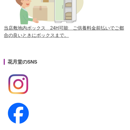
第25回人形供養祭
平成28年6月16日(木)
第24回人形供養祭
平成27年11月27日
第23回人形供養祭
平成26年12月5日
当店敷地内ボックス 24H可能 ご供養料金前払いでご都
合の良いときにボックスまで。
第22回人形供養祭
平成26年4月28日
第21回人形供養祭
平成25年12月26日
花月堂のSNS
第20回人形供養祭
平成25年5月10日
第19回人形供養祭
平成24年11月27日
第18回人形供養祭
平成24年6月21日
第17回人形供養祭
平成24年2月17日
第16回人形供養祭
平成23年10月4日
第15回人形供養祭
平成23年5月13日