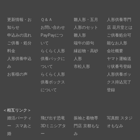
更新情報・お
Ｑ＆Ａ
雛人形・五月
人形供養専門
知らせ
お問い合わせ
人形のセット
店 花月堂とは
申込みの流れ
PayPayにつ
雛人形
ご供養処分可
ご供養・処分
いて
端午の節句
能なお人形
料金
らくらく人形
縁起物・高砂
会社概要
人形供養申込
供養パックに
人形
ヤマト運輸送
み
ついて
市松人形
り状番号登録
お客様の声
らくらく人形
人形供養ボッ
供養ボックス
クス持込完了
について
登録
＜相互リンク＞
婚活パーティ
飛び出す恐竜
振袖と着物専
写真館 スタジ
ー スマあと
3Dミニシアタ
門店 京都もな
オもなみ
婚
ー
み