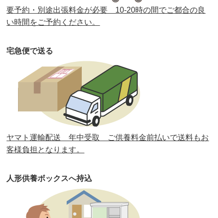
要予約・別途出張料金が必要 10-20時の間でご都合の良
第35回人形供養祭
令和2年2月13日(木)
い時間をご予約ください。
第34回人形供養祭
令和元年12月18日(水)
宅急便で送る
第33回人形供養祭
令和元年9月11日(水)
第32回人形供養祭
令和元年6月12日(水)
第31回人形供養祭
平成31年3月13日(水)
第30回人形供養祭
平成30年11月28日(水)
ヤマト運輸配送 年中受取 ご供養料金前払いで送料もお
第29回人形供養祭
平成30年5月23日(水)
客様負担となります。
第28回人形供養祭
平成29年12月8日(金)
人形供養ボックスへ持込
第27回人形供養祭
平成29年6月14日(水)
第26回人形供養祭
平成28年12月15日(木)