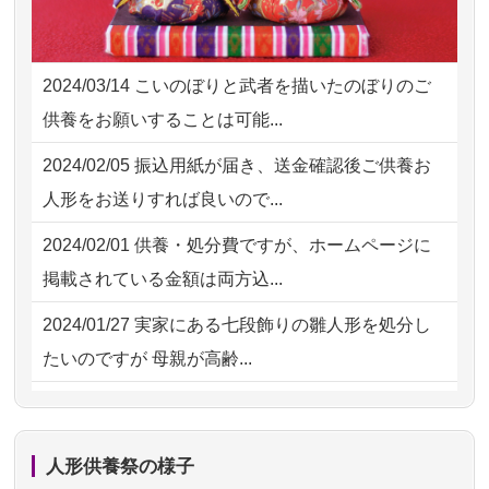
2026/07/30 22:27
墨田区の方からお申込み
2026/07/18
つい先日も利用させていただきまし
2026/07/30 17:02
神奈川の方からお申込み
た。 手続...
2024/03/14
こいのぼりと武者を描いたのぼりのご
2026/07/30 15:59
神奈川の方からお申込み
2026/07/18
大切にしていたお人形をきちんと供養
供養をお願いすることは可能...
してくださ...
2026/07/30 08:46
東京都の方からお申込み
2024/02/05
振込用紙が届き、送金確認後ご供養お
2026/07/15
子供の頃から可愛がってきた七段飾り
2026/07/29 15:08
神奈川の方からお申込み
人形をお送りすれば良いので...
の雛人形で...
2026/07/29 12:23
大阪府の方からお申込み
2024/02/01
供養・処分費ですが、ホームページに
2026/07/15
お客様の声を読み、丁寧に供養してい
掲載されている金額は両方込...
ただけそう...
2024/01/27
実家にある七段飾りの雛人形を処分し
2026/07/13
遠方からでもご依頼出来る点と申込ま
たいのですが 母親が高齢...
での方法が...
2024/01/13
剥製の供養・処分をお願いできます
2026/07/11
思い出のある人形達を、ちゃんと供養
か？
したく、花...
人形供養祭の様子
2024/01/13
ぬいぐるみを供養・処分して欲しいの