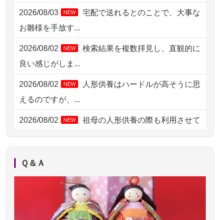
2026/08/03
宅配で送れるとのことで、大事な
NEW
2026/08/02 10:39
神奈川の方からお申込み
お雛様を手放す...
2026/08/02 09:15
神奈川の方からお申込み
2026/08/02
検索結果を複数拝見し、直観的に
NEW
2026/08/02 06:46
相模原の方からお申込み
良い感じがしま...
2026/08/01 19:28
東京都の方からお申込み
2026/08/02
人形供養はハードルが高そうに思
NEW
2026/08/01 17:10
東京都の方からお申込み
えるのですが、...
2026/08/01 11:07
さいたの方からお申込み
2026/08/02
祖母の人形供養の際も利用させて
NEW
いただき安心感がある
2026/07/31 17:28
栃木県の方からお申込み
2026/08/01
お人形の仕分けなども丁寧に行う
NEW
2026/07/31 12:32
東京都の方からお申込み
Ｑ＆Ａ
様子から、大切...
2026/07/31 10:29
京都市の方からお申込み
2026/07/25
供養の内容（料金や送り方等）がとて
2026/07/31 08:41
埼玉県の方からお申込み
も丁寧に説...