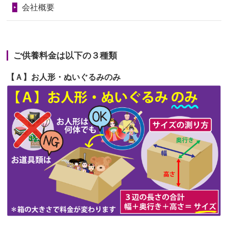
会社概要
が伸びた時...
第67回人形供養祭
令和6年1月31日(水)
2026/06/22
娘の初めてのひな祭りにあわせて、娘
第66回人形供養祭
令和5年12月22日(金)
の祖父母か...
ご供養料金は以下の３種類
第65回人形供養祭
令和5年11月09日(木)
2026/06/20
雛人形をお道具も含め一式で引き取っ
【Ａ】お人形・ぬいぐるみのみ
第64回人形供養祭
令和5年9月21日(木)
てくださる...
第63回人形供養祭
令和5年8月1日(火)
2026/06/19
インターネット検索でホームページを
第62回人形供養祭
令和5年6月21日(水)
見つけまし...
第61回人形供養祭
令和5年5月19日(金)
第60回人形供養祭
令和5年3月28日(火)
第59回人形供養祭
令和5年2月10日(金)
第58回人形供養祭
令和5年12月21日(水)