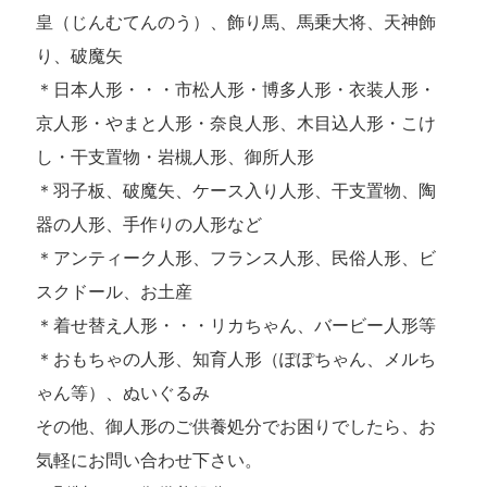
皇（じんむてんのう）、飾り馬、馬乗大将、天神飾
り、破魔矢
＊日本人形・・・市松人形・博多人形・衣装人形・
京人形・やまと人形・奈良人形、木目込人形・こけ
し・干支置物・岩槻人形、御所人形
＊羽子板、破魔矢、ケース入り人形、干支置物、陶
器の人形、手作りの人形など
＊アンティーク人形、フランス人形、民俗人形、ビ
スクドール、お土産
＊着せ替え人形・・・リカちゃん、バービー人形等
＊おもちゃの人形、知育人形（ぽぽちゃん、メルち
ゃん等）、ぬいぐるみ
その他、御人形のご供養処分でお困りでしたら、お
気軽にお問い合わせ下さい。