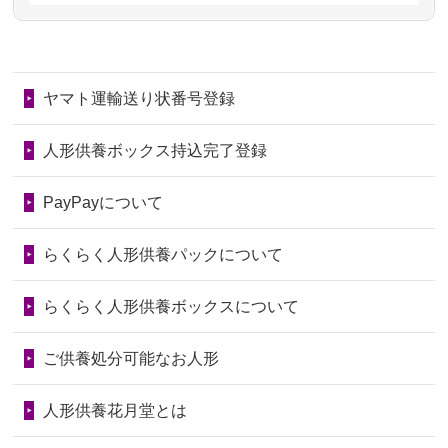
第78回人形供養祭
令和7年6月20日(金)
2026/06/28
きちんと供養していただけると思った
2024/01/11
供養が終わったお人形はどうなるので
第77回人形供養祭
令和7年4月15日(火)
ので、お願...
しょうか？
ヤマト運輸送り状番号登録
第76回人形供養祭
令和7年2月28日(金)
2026/06/28
以前和人形やぬいぐるみを供養いただ
2024/01/04
ガラスケースは外しても良いですか？
いたことが...
第75回人形供養祭
令和7年1月17日(金)
人形供養ボックス持込完了登録
2026/06/28
老後のことを考え体力のあるうちに身
第74回人形供養祭
令和6年12月4日(水)
PayPayについて
の回りの物...
第73回人形供養祭
令和6年10月17日(木)
らくらく人形供養パックについて
2026/06/28
人形たちに これまで本当にありがとう
第72回人形供養祭
令和6年9月9日(月)
天...
らくらく人形供養ボックスについて
第71回人形供養祭
令和6年8月1日(木)
2026/06/24
今は亡き両親が孫（私の子供）の初節
第70回人形供養祭
令和6年6月21日(金)
ご供養処分可能なお人形
句に贈って...
第69回人形供養祭
令和6年5月9日(木)
2026/06/23
ありがとうね
人形供養花月堂とは
第68回人形供養祭
令和6年3月22日(金)
2026/06/22
長い間、ありがとうございました。髪