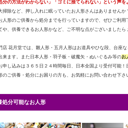
処分の方法がわからない」「ゴミに捨てられない」という声を
大掃除など、押し入れに眠っていたお人形さんはありませんか
お人形のご供養から処分までを行っていますので、ぜひご利用
てや、供養できるお人形かなど、ご不明な点がございましたら
門店 花月堂では、雛人形・五月人形はお道具やひな段、台座
出来ます。また日本人形・羽子板・破魔矢・ぬいぐるみ等の
お
お申し込みは３６５日２４時間毎日、日本全国より受付可能！
形のご供養・処分にお困りの方も、お気軽にお問い合わせ下さ
供養処分可能なお人形