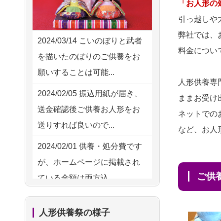
2026/08/02 11:15
「お人形の
供養の際も利用させていただ
千葉県の方からお申込み
引っ越しや
き安心感がある
弊社では、
2026/08/02 10:39
2024/03/14
こいのぼりと武者
2026/08/01
お人形の仕
NEW
料金につい
神奈川の方からお申込み
を描いたのぼりのご供養をお
分けなども丁寧に行う様子か
願いすることは可能...
2026/08/02 09:15
ら、大切...
人形供養専
神奈川の方からお申込み
2024/02/05
振込用紙が届き、
ままお受け
2026/07/25
供養の内容（料金
送金確認後ご供養お人形をお
2026/08/02 06:46
ネットでの
や送り方等）がとても丁寧に
送りすれば良いので...
相模原の方からお申込み
など、お人
説...
2024/02/01
供養・処分費です
2026/08/01 19:28
2026/07/18
つい先日も利用さ
が、ホームページに掲載され
東京都の方からお申込み
せていただきました。 手続...
ご
ている金額は両方込...
2026/08/01 17:10
2026/07/18
大切にしていたお
2024/01/27
実家にある七段飾
東京都の方からお申込み
人形をきちんと供養してくだ
人形供養祭の様子
りの雛人形を処分したいので