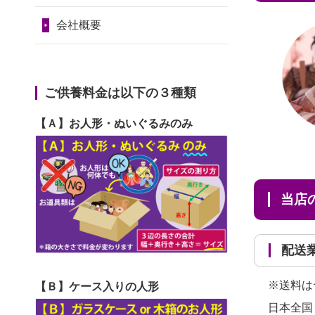
2024/01/11
供養が終わったお
だ...
令和7年1月17日(金)
人形はどうなるのでしょう
会社概要
2026/06/29
ガラスケースのま
第74回人形供養祭
か？
ま引き取ってくださるのが助
令和6年12月4日(水)
2024/01/04
ガラスケースは外
か...
第73回人形供養祭
ご供養料金は以下の３種類
しても良いですか？
2026/06/28
子どもの頃、妹と
令和6年10月17日(木)
【Ａ】お人形・ぬいぐるみのみ
一緒にお雛様を出しました。
第72回人形供養祭
お...
令和6年9月9日(月)
2026/06/28
きちんと供養して
第71回人形供養祭
当
いただけると思ったので、お
令和6年8月1日(木)
願...
第70回人形供養祭
配
2026/06/28
以前和人形やぬい
令和6年6月21日(金)
ぐるみを供養いただいたこと
※送料は
【Ｂ】ケース入りの人形
第69回人形供養祭
が...
日本全国