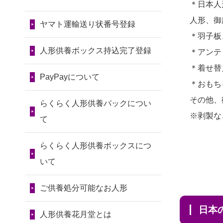
令和7年11月13日(木)
＊日本人
2026/07/30 17:02
2024/01/13
会社のようです
2026/07/10
家から近かったの
人形、御
神奈川の方からお申込み
が、きちんと供養してもらえ
ヤマト運輸送り状番号登録
第80回人形供養祭
で。
＊羽子板
るのですか？
令和7年9月11日(木)
2026/07/30 15:59
2026/07/08
誰も住んでいない
人形供養ボックス持込完了登録
＊アンテ
神奈川の方からお申込み
2024/01/13
お人形の引取りは
第79回人形供養祭
実家の片付けを始めました。
＊着せ替
お願いできますか？
PayPayについて
令和7年8月2日(土)
2026/07/30 08:46
...
＊おもち
東京都の方からお申込み
2024/01/13
お人形を持込みた
第78回人形供養祭
その他、
2026/07/06
9年間自由が丘店を
らくらく人形供養パックについ
いのですが？
令和7年6月20日(金)
※剥製な
2026/07/29 15:08
見守ってくれてありがとう。
て
神奈川の方からお申込み
2024/01/13
供養後の通知はも
第77回人形供養祭
2026/07/05
しっかりとお人形
らくらく人形供養ボックスにつ
らえますか？
令和7年4月15日(火)
2026/07/29 12:23
たちの供養をしていただける
いて
大阪府の方からお申込み
2024/01/13
供養が終わったお
と...
第76回人形供養祭
人形以外はどうしてるのです
ご供養処分可能なお人形
令和7年2月28日(金)
2026/07/29 11:28
2026/06/30
長年大事にしてき
か？
神奈川の方からお申込み
日
た雛人形です、供養していた
第75回人形供養祭
人形供養花月堂とは