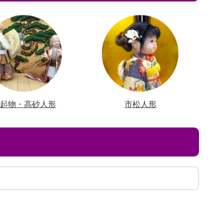
縁起物・高砂人形
市松人形