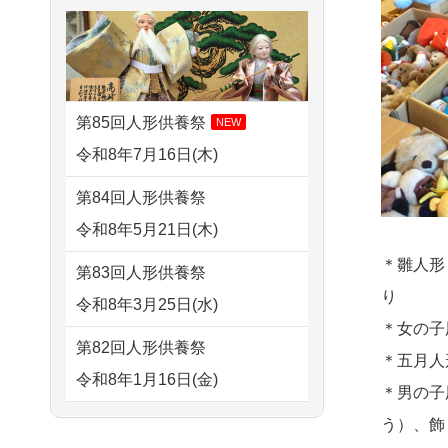
さ...
2026/08/01 11:07
すが 母親が高齢...
さいたの方からお申込み
2026/07/15
子供の頃から可愛
2024/01/13
剥製の供養・処分
がってきた七段飾りの雛人形
2026/07/31 17:28
をお願いできますか？
で...
栃木県の方からお申込み
第85回人形供養祭
NEW
2024/01/13
ぬいぐるみを供
2026/07/15
お客様の声を読
令和8年7月16日(木)
2026/07/31 12:32
養・処分して欲しいのです
み、丁寧に供養していただけ
東京都の方からお申込み
第84回人形供養祭
が？
そう...
令和8年5月21日(木)
2026/07/31 10:29
2024/01/13
お雛様のセットを
2026/07/13
遠方からでもご依
京都市の方からお申込み
＊雛人形
第83回人形供養祭
供養・処分したいのですが、
頼出来る点と申込までの方法
り
令和8年3月25日(水)
2026/07/31 08:41
お雛様とお内裏様だ...
が...
＊女の子
埼玉県の方からお申込み
第82回人形供養祭
2024/01/13
供養申込みの後、
＊五月人
2026/07/11
思い出のある人形
令和8年1月16日(金)
2026/07/30 22:27
供養祭までお人形はどうなっ
＊男の子
達を、ちゃんと供養したく、
墨田区の方からお申込み
てるのですか？
第81回人形供養祭
う）、飾
花...