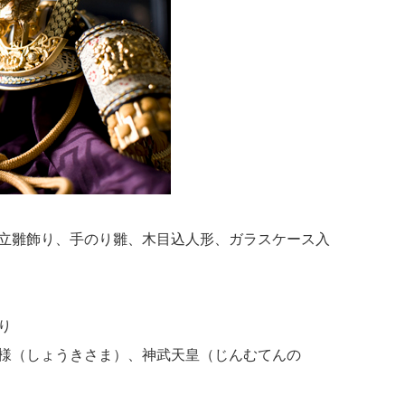
立雛飾り、手のり雛、木目込人形、ガラスケース入
り
様（しょうきさま）、神武天皇（じんむてんの