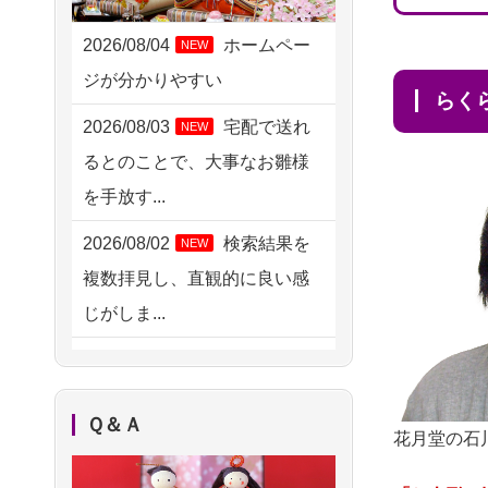
2026/08/04 17:34
西亀有の方からお申込み
2026/08/04
ホームペー
NEW
ジが分かりやすい
2026/08/04 15:40
ら
千葉県の方からお申込み
2026/08/03
宅配で送れ
NEW
るとのことで、大事なお雛様
2026/08/04 14:04
を手放す...
東京都の方からお申込み
2026/08/02
検索結果を
NEW
2026/08/04 00:38
複数拝見し、直観的に良い感
中野区の方からお申込み
じがしま...
2026/08/03 21:17
2026/08/02
人形供養は
NEW
愛知県の方からお申込み
ハードルが高そうに思えるの
2026/08/02 18:47
Ｑ＆Ａ
ですが、...
花月堂の石
虎ノ門の方からお申込み
2026/08/02
祖母の人形
NEW