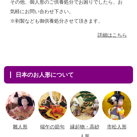
その他、御人形のご供養処分でお困りでしたら、お
気軽にお問い合わせ下さい。
※剥製なども御供養処分させて頂きます。
詳細はこちら
日本のお人形について
雛人形
端午の節句
縁起物・高砂
市松人形
人形