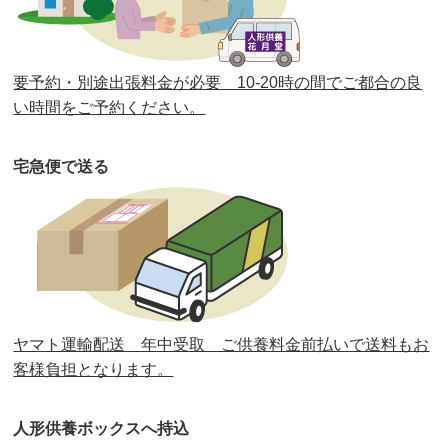
第37回人形供養祭
令和2年6月8日(月)
第36回人形供養祭
令和2年4月16日(木)
要予約・別途出張料金が必要 10-20時の間でご都合の良
第35回人形供養祭
令和2年2月13日(木)
い時間をご予約ください。
第34回人形供養祭
令和元年12月18日(水)
宅急便で送る
第33回人形供養祭
令和元年9月11日(水)
第32回人形供養祭
令和元年6月12日(水)
第31回人形供養祭
平成31年3月13日(水)
第30回人形供養祭
平成30年11月28日(水)
ヤマト運輸配送 年中受取 ご供養料金前払いで送料もお
第29回人形供養祭
平成30年5月23日(水)
客様負担となります。
第28回人形供養祭
平成29年12月8日(金)
人形供養ボックスへ持込
第27回人形供養祭
平成29年6月14日(水)