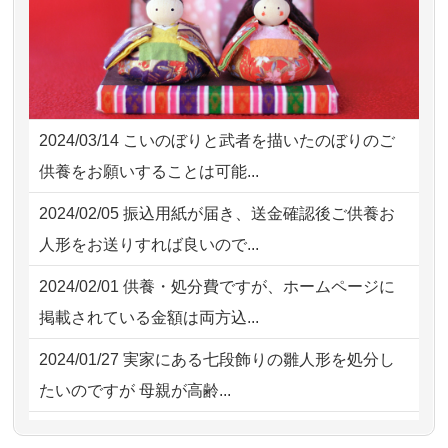
2026/08/01
お人形の仕分けなども丁寧に行う
NEW
2026/08/02 18:47
虎ノ門の方からお申込み
様子から、大切...
2026/08/02 11:15
千葉県の方からお申込み
2026/07/25
供養の内容（料金や送り方等）がとて
2026/08/02 10:39
神奈川の方からお申込み
も丁寧に説...
2024/03/14
こいのぼりと武者を描いたのぼりのご
2026/08/02 09:15
神奈川の方からお申込み
2026/07/18
つい先日も利用させていただきまし
供養をお願いすることは可能...
た。 手続...
2026/08/02 06:46
相模原の方からお申込み
2024/02/05
振込用紙が届き、送金確認後ご供養お
2026/07/18
大切にしていたお人形をきちんと供養
2026/08/01 19:28
東京都の方からお申込み
人形をお送りすれば良いので...
してくださ...
2026/08/01 17:10
東京都の方からお申込み
2024/02/01
供養・処分費ですが、ホームページに
2026/07/15
子供の頃から可愛がってきた七段飾り
掲載されている金額は両方込...
の雛人形で...
2024/01/27
実家にある七段飾りの雛人形を処分し
2026/07/15
お客様の声を読み、丁寧に供養してい
たいのですが 母親が高齢...
ただけそう...
2024/01/13
剥製の供養・処分をお願いできます
2026/07/13
遠方からでもご依頼出来る点と申込ま