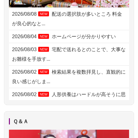
2026/08/06 17:56
藤沢市の方からお申込み
2026/08/08
配送の選択肢が多いところ 料金
NEW
2026/08/06 10:06
茨城県の方からお申込み
が良心的なと...
2026/08/06 09:17
三重県の方からお申込み
2026/08/04
ホームページが分かりやすい
NEW
2026/08/06 06:48
横浜市の方からお申込み
2026/08/03
宅配で送れるとのことで、大事な
NEW
2026/08/05 15:07
東京都の方からお申込み
お雛様を手放す...
2026/08/05 11:33
神奈川の方からお申込み
2026/08/02
検索結果を複数拝見し、直観的に
NEW
2026/08/04 17:34
西亀有の方からお申込み
良い感じがしま...
2026/08/04 15:40
千葉県の方からお申込み
2026/08/02
人形供養はハードルが高そうに思
NEW
えるのですが、...
2026/08/04 14:04
東京都の方からお申込み
2026/08/02
祖母の人形供養の際も利用させて
NEW
2026/08/04 00:38
中野区の方からお申込み
Ｑ＆Ａ
いただき安心感がある
2026/08/03 21:17
愛知県の方からお申込み