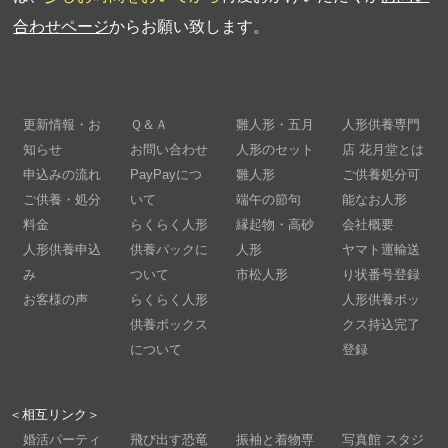
合わせページ
からお願い致します。
更新情報・お
Ｑ＆Ａ
雛人形・五月
人形供養専門
知らせ
お問い合わせ
人形のセット
店 花月堂とは
申込みの流れ
PayPayにつ
雛人形
ご供養処分可
ご供養・処分
いて
端午の節句
能なお人形
料金
らくらく人形
縁起物・高砂
会社概要
人形供養申込
供養パックに
人形
ヤマト運輸送
み
ついて
市松人形
り状番号登録
お客様の声
らくらく人形
人形供養ボッ
供養ボックス
クス持込完了
について
登録
＜相互リンク＞
婚活パーティ
飛び出す恐竜
振袖と着物専
写真館 スタジ