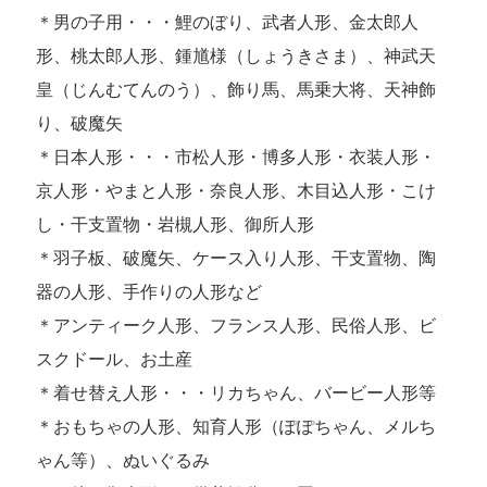
＊男の子用・・・鯉のぼり、武者人形、金太郎人
形、桃太郎人形、鍾馗様（しょうきさま）、神武天
皇（じんむてんのう）、飾り馬、馬乗大将、天神飾
り、破魔矢
＊日本人形・・・市松人形・博多人形・衣装人形・
京人形・やまと人形・奈良人形、木目込人形・こけ
し・干支置物・岩槻人形、御所人形
＊羽子板、破魔矢、ケース入り人形、干支置物、陶
器の人形、手作りの人形など
＊アンティーク人形、フランス人形、民俗人形、ビ
スクドール、お土産
＊着せ替え人形・・・リカちゃん、バービー人形等
＊おもちゃの人形、知育人形（ぽぽちゃん、メルち
ゃん等）、ぬいぐるみ