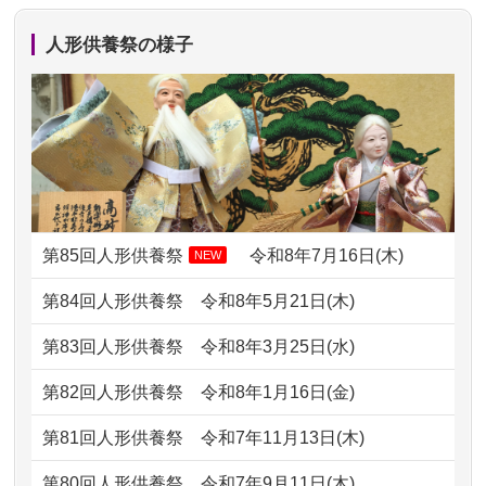
か？
での方法が...
人形供養祭の様子
2024/01/13
ぬいぐるみを供養・処分して欲しいの
2026/07/11
思い出のある人形達を、ちゃんと供養
ですが？
したく、花...
2024/01/13
お雛様のセットを供養・処分したいの
2026/07/10
家から近かったので。
ですが、お雛様とお内裏様だ...
2026/07/08
誰も住んでいない実家の片付けを始め
2024/01/13
供養申込みの後、供養祭までお人形は
ました。 ...
どうなってるのですか？
第85回人形供養祭
令和8年7月16日(木)
NEW
2026/07/06
9年間自由が丘店を見守ってくれてあり
2024/01/13
会社のようですが、きちんと供養して
第84回人形供養祭
令和8年5月21日(木)
がとう。
もらえるのですか？
第83回人形供養祭
令和8年3月25日(水)
2026/07/05
しっかりとお人形たちの供養をしてい
2024/01/13
お人形の引取りはお願いできますか？
ただけると...
第82回人形供養祭
令和8年1月16日(金)
2024/01/13
お人形を持込みたいのですが？
2026/06/30
長年大事にしてきた雛人形です、供養
第81回人形供養祭
令和7年11月13日(木)
していただ...
2024/01/13
供養後の通知はもらえますか？
第80回人形供養祭
令和7年9月11日(木)