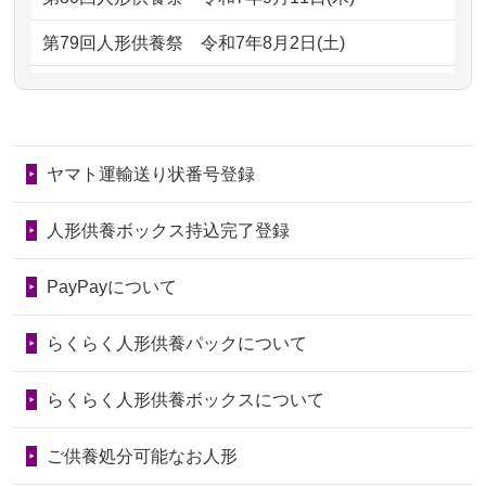
2026/06/29
ガラスケースのまま引き取ってくださ
2024/01/13
供養が終わったお人形以外はどうして
第79回人形供養祭
令和7年8月2日(土)
るのが助か...
るのですか？
第78回人形供養祭
令和7年6月20日(金)
2026/06/28
子どもの頃、妹と一緒にお雛様を出し
2024/01/11
供養が終わったお人形はどうなるので
第77回人形供養祭
令和7年4月15日(火)
ました。お...
しょうか？
ヤマト運輸送り状番号登録
第76回人形供養祭
令和7年2月28日(金)
2026/06/28
きちんと供養していただけると思った
2024/01/04
ガラスケースは外しても良いですか？
ので、お願...
第75回人形供養祭
令和7年1月17日(金)
人形供養ボックス持込完了登録
2026/06/28
以前和人形やぬいぐるみを供養いただ
第74回人形供養祭
令和6年12月4日(水)
PayPayについて
いたことが...
第73回人形供養祭
令和6年10月17日(木)
らくらく人形供養パックについて
2026/06/28
老後のことを考え体力のあるうちに身
第72回人形供養祭
令和6年9月9日(月)
の回りの物...
らくらく人形供養ボックスについて
第71回人形供養祭
令和6年8月1日(木)
2026/06/28
人形たちに これまで本当にありがとう
第70回人形供養祭
令和6年6月21日(金)
ご供養処分可能なお人形
天...