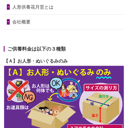
第69回人形供養祭
令和6年5月9日(木)
2026/06/24
今は亡き両親が孫（私の子供）の初節
人形供養花月堂とは
句に贈って...
第68回人形供養祭
令和6年3月22日(金)
会社概要
2026/06/23
ありがとうね
第67回人形供養祭
令和6年1月31日(水)
2026/06/22
長い間、ありがとうございました。髪
第66回人形供養祭
令和5年12月22日(金)
が伸びた時...
ご供養料金は以下の３種類
第65回人形供養祭
令和5年11月09日(木)
2026/06/22
娘の初めてのひな祭りにあわせて、娘
【Ａ】お人形・ぬいぐるみのみ
第64回人形供養祭
令和5年9月21日(木)
の祖父母か...
第63回人形供養祭
令和5年8月1日(火)
2026/06/20
雛人形をお道具も含め一式で引き取っ
第62回人形供養祭
令和5年6月21日(水)
てくださる...
第61回人形供養祭
令和5年5月19日(金)
第60回人形供養祭
令和5年3月28日(火)
第59回人形供養祭
令和5年2月10日(金)