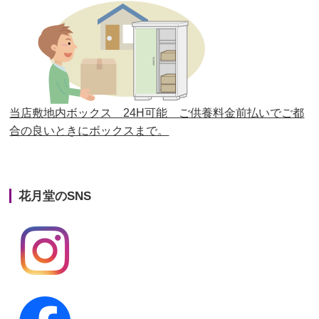
第26回人形供養祭
平成28年12月15日(木)
第25回人形供養祭
平成28年6月16日(木)
第24回人形供養祭
平成27年11月27日
第23回人形供養祭
平成26年12月5日
当店敷地内ボックス 24H可能 ご供養料金前払いでご都
合の良いときにボックスまで。
第22回人形供養祭
平成26年4月28日
第21回人形供養祭
平成25年12月26日
花月堂のSNS
第20回人形供養祭
平成25年5月10日
第19回人形供養祭
平成24年11月27日
第18回人形供養祭
平成24年6月21日
第17回人形供養祭
平成24年2月17日
第16回人形供養祭
平成23年10月4日