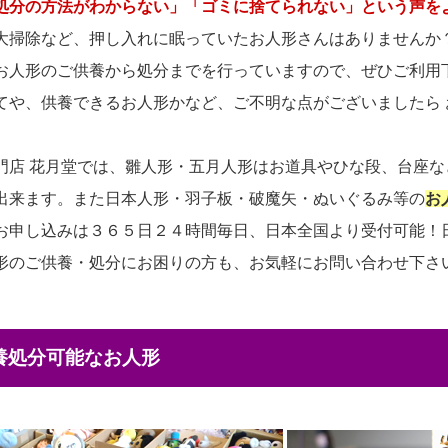
処分の方法がわからない」「ゴミに捨てられない」という声を
大掃除など、押し入れに眠っていたお人形さんはありませんか
お人形のご供養から処分までを行っていますので、ぜひご利用
てや、供養できるお人形かなど、ご不明な点がございましたら
門店 花月堂では、雛人形・五月人形はお道具やひな段、台座
出来ます。また日本人形・羽子板・破魔矢・ぬいぐるみ等の
お
お申し込みは３６５日２４時間毎日、日本全国より受付可能！
形のご供養・処分にお困りの方も、お気軽にお問い合わせ下さ
供養処分可能なお人形