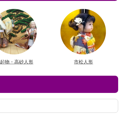
縁起物・高砂人形
市松人形