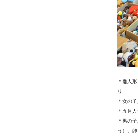
さ...
2026/08/02 09:15
神奈川の方からお申込み
2026/07/15
子供の頃から可愛
がってきた七段飾りの雛人形
2026/08/02 06:46
で...
相模原の方からお申込み
2026/07/15
お客様の声を読
2026/08/01 19:28
み、丁寧に供養していただけ
東京都の方からお申込み
そう...
2026/08/01 17:10
2026/07/13
遠方からでもご依
東京都の方からお申込み
＊雛人形
頼出来る点と申込までの方法
り
2026/08/01 11:07
が...
＊女の子
さいたの方からお申込み
＊五月人
2026/07/11
思い出のある人形
2026/07/31 17:28
＊男の子
達を、ちゃんと供養したく、
栃木県の方からお申込み
う）、飾
花...