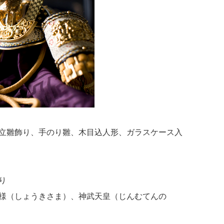
立雛飾り、手のり雛、木目込人形、ガラスケース入
り
様（しょうきさま）、神武天皇（じんむてんの