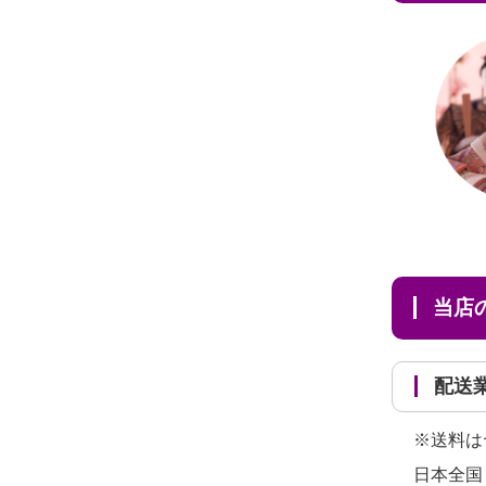
だ...
当
配
※送料は
日本全国