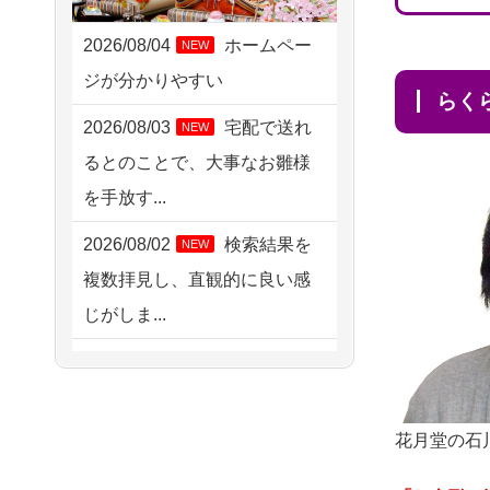
2026/08/06 09:17
三重県の方からお申込み
2026/08/04
ホームペー
NEW
ジが分かりやすい
2026/08/06 06:48
ら
横浜市の方からお申込み
2026/08/03
宅配で送れ
NEW
るとのことで、大事なお雛様
2026/08/05 15:07
を手放す...
東京都の方からお申込み
2026/08/02
検索結果を
NEW
2026/08/05 11:33
複数拝見し、直観的に良い感
神奈川の方からお申込み
じがしま...
2026/08/04 17:34
2026/08/02
人形供養は
NEW
西亀有の方からお申込み
ハードルが高そうに思えるの
2026/08/04 15:40
ですが、...
花月堂の石
千葉県の方からお申込み
2026/08/02
祖母の人形
NEW