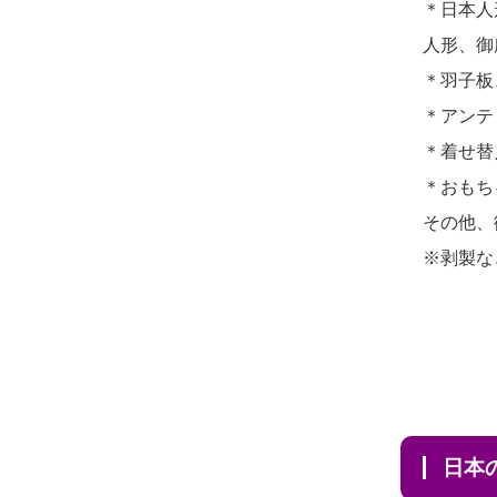
＊日本人
2026/07/31 12:32
2026/07/10
家から近かったの
人形、御
東京都の方からお申込み
で。
＊羽子板
2026/07/31 10:29
2026/07/08
誰も住んでいない
＊アンテ
京都市の方からお申込み
実家の片付けを始めました。
＊着せ替
2026/07/31 08:41
...
＊おもち
埼玉県の方からお申込み
その他、
2026/07/06
9年間自由が丘店を
※剥製な
2026/07/30 22:27
見守ってくれてありがとう。
墨田区の方からお申込み
2026/07/05
しっかりとお人形
2026/07/30 17:02
たちの供養をしていただける
神奈川の方からお申込み
と...
2026/07/30 15:59
2026/06/30
長年大事にしてき
神奈川の方からお申込み
日
た雛人形です、供養していた