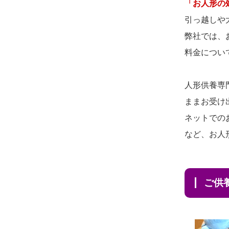
2026/08/04 14:04
「お人形の
供養の際も利用させていただ
東京都の方からお申込み
引っ越しや
き安心感がある
弊社では、
2026/08/04 00:38
2026/08/01
お人形の仕
NEW
料金につい
中野区の方からお申込み
分けなども丁寧に行う様子か
2026/08/03 21:17
ら、大切...
人形供養専
愛知県の方からお申込み
ままお受け
2026/07/25
供養の内容（料金
2026/08/02 18:47
ネットでの
や送り方等）がとても丁寧に
虎ノ門の方からお申込み
など、お人
説...
2026/08/02 11:15
2026/07/18
つい先日も利用さ
千葉県の方からお申込み
せていただきました。 手続...
ご
2026/08/02 10:39
2026/07/18
大切にしていたお
神奈川の方からお申込み
人形をきちんと供養してくだ