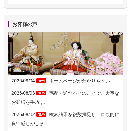
2026/08/04 14:04
東京都の方からお申込み
2026/08/04 00:38
中野区の方からお申込み
お客様の声
2026/08/03 21:17
愛知県の方からお申込み
2026/08/02 18:47
虎ノ門の方からお申込み
2026/08/02 11:15
千葉県の方からお申込み
2026/08/02 10:39
神奈川の方からお申込み
2026/08/04
ホームページが分かりやすい
NEW
2026/08/02 09:15
神奈川の方からお申込み
2026/08/03
宅配で送れるとのことで、大事な
NEW
2026/08/02 06:46
相模原の方からお申込み
お雛様を手放す...
2026/08/01 19:28
東京都の方からお申込み
2026/08/02
検索結果を複数拝見し、直観的に
NEW
2026/08/01 17:10
東京都の方からお申込み
良い感じがしま...