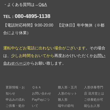
・よくある質問は→
Q&A
080-4895-1138
TEL：
【電話対応時間】9:00-20:00 【定休日】年中無休（※都
合により休業）
運転中などお電話に出れない場合がございます。
その場合
は、
少しお時間をおいてから
再度おかけいただくか
お問い
合わせページ
からお願い致します。
更新情報・お
Ｑ＆Ａ
雛人形・五月
人形供養専門
知らせ
お問い合わせ
人形のセット
店 花月堂とは
申込みの流れ
PayPayにつ
雛人形
ご供養処分可
ご供養・処分
いて
端午の節句
能なお人形