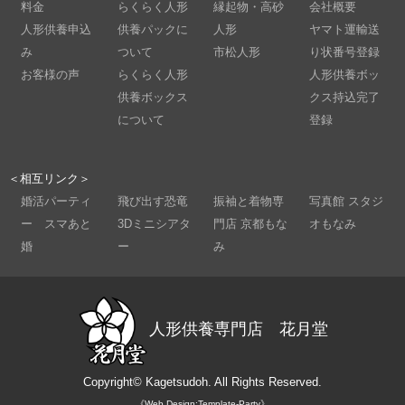
料金
らくらく人形
縁起物・高砂
会社概要
人形供養申込
供養パックに
人形
ヤマト運輸送
み
ついて
市松人形
り状番号登録
お客様の声
らくらく人形
人形供養ボッ
供養ボックス
クス持込完了
について
登録
＜相互リンク＞
婚活パーティ
飛び出す恐竜
振袖と着物専
写真館 スタジ
ー スマあと
3Dミニシアタ
門店 京都もな
オもなみ
婚
ー
み
人形供養専門店 花月堂
Copyright©
Kagetsudoh.
All Rights Reserved.
《Web Design:Template-Party》