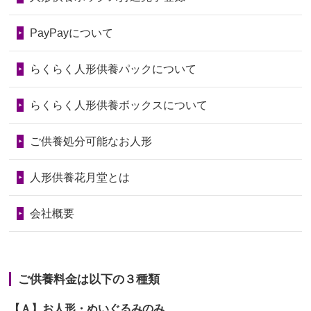
2026/06/28
老後のことを考え体力のあるうちに身
第74回人形供養祭
令和6年12月4日(水)
PayPayについて
の回りの物...
第73回人形供養祭
令和6年10月17日(木)
らくらく人形供養パックについて
2026/06/28
人形たちに これまで本当にありがとう
第72回人形供養祭
令和6年9月9日(月)
天...
らくらく人形供養ボックスについて
第71回人形供養祭
令和6年8月1日(木)
2026/06/24
今は亡き両親が孫（私の子供）の初節
第70回人形供養祭
令和6年6月21日(金)
ご供養処分可能なお人形
句に贈って...
第69回人形供養祭
令和6年5月9日(木)
2026/06/23
ありがとうね
人形供養花月堂とは
第68回人形供養祭
令和6年3月22日(金)
2026/06/22
長い間、ありがとうございました。髪
会社概要
が伸びた時...
第67回人形供養祭
令和6年1月31日(水)
2026/06/22
娘の初めてのひな祭りにあわせて、娘
第66回人形供養祭
令和5年12月22日(金)
の祖父母か...
ご供養料金は以下の３種類
第65回人形供養祭
令和5年11月09日(木)
2026/06/20
雛人形をお道具も含め一式で引き取っ
【Ａ】お人形・ぬいぐるみのみ