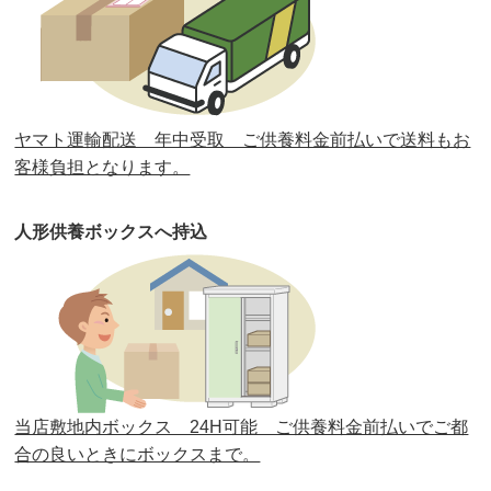
第32回人形供養祭
令和元年6月12日(水)
第31回人形供養祭
平成31年3月13日(水)
第30回人形供養祭
平成30年11月28日(水)
ヤマト運輸配送 年中受取 ご供養料金前払いで送料もお
第29回人形供養祭
平成30年5月23日(水)
客様負担となります。
第28回人形供養祭
平成29年12月8日(金)
人形供養ボックスへ持込
第27回人形供養祭
平成29年6月14日(水)
第26回人形供養祭
平成28年12月15日(木)
第25回人形供養祭
平成28年6月16日(木)
第24回人形供養祭
平成27年11月27日
第23回人形供養祭
平成26年12月5日
当店敷地内ボックス 24H可能 ご供養料金前払いでご都
合の良いときにボックスまで。
第22回人形供養祭
平成26年4月28日