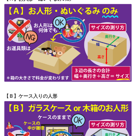
第64回人形供養祭
令和5年9月21日(木)
てくださる...
第63回人形供養祭
令和5年8月1日(火)
2026/06/19
インターネット検索でホームページを
第62回人形供養祭
令和5年6月21日(水)
見つけまし...
第61回人形供養祭
令和5年5月19日(金)
第60回人形供養祭
令和5年3月28日(火)
第59回人形供養祭
令和5年2月10日(金)
第58回人形供養祭
令和5年12月21日(水)
第57回人形供養祭
令和4年11月22日(火)
【Ｂ】ケース入りの人形
第56回人形供養祭
令和4年10月19日(水)
第55回人形供養祭
令和4年9月8日(木)
第54回人形供養祭
令和4年8月1日(月)