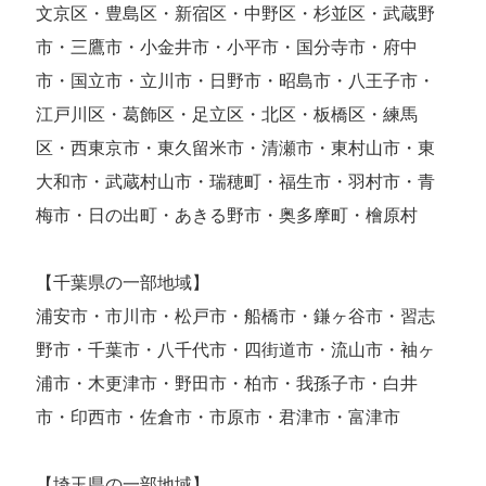
文京区・豊島区・新宿区・中野区・杉並区・武蔵野
市・三鷹市・小金井市・小平市・国分寺市・府中
市・国立市・立川市・日野市・昭島市・八王子市・
江戸川区・葛飾区・足立区・北区・板橋区・練馬
区・西東京市・東久留米市・清瀬市・東村山市・東
大和市・武蔵村山市・瑞穂町・福生市・羽村市・青
梅市・日の出町・あきる野市・奥多摩町・檜原村
【千葉県の一部地域】
浦安市・市川市・松戸市・船橋市・鎌ヶ谷市・習志
野市・千葉市・八千代市・四街道市・流山市・袖ヶ
浦市・木更津市・野田市・柏市・我孫子市・白井
市・印西市・佐倉市・市原市・君津市・富津市
【埼玉県の一部地域】