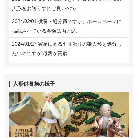
2026/07/15
子供の頃から可愛がってきた七段飾り
2026/07/29 11:28
神奈川の方からお申込み
人形をお送りすれば良いので...
の雛人形で...
2026/07/29 09:23
長野県の方からお申込み
2024/02/01
供養・処分費ですが、ホームページに
2026/07/15
お客様の声を読み、丁寧に供養してい
掲載されている金額は両方込...
ただけそう...
2024/01/27
実家にある七段飾りの雛人形を処分し
2026/07/13
遠方からでもご依頼出来る点と申込ま
たいのですが 母親が高齢...
での方法が...
2024/01/13
剥製の供養・処分をお願いできます
2026/07/11
思い出のある人形達を、ちゃんと供養
か？
したく、花...
人形供養祭の様子
2024/01/13
ぬいぐるみを供養・処分して欲しいの
2026/07/10
家から近かったので。
ですが？
2026/07/08
誰も住んでいない実家の片付けを始め
2024/01/13
お雛様のセットを供養・処分したいの
ました。 ...
ですが、お雛様とお内裏様だ...
2026/07/06
9年間自由が丘店を見守ってくれてあり
2024/01/13
供養申込みの後、供養祭までお人形は
がとう。