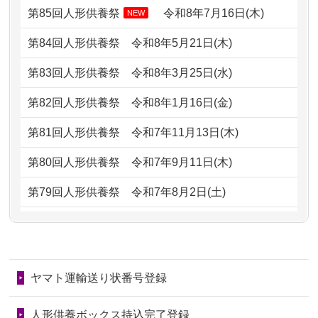
どうなってるのですか？
第85回人形供養祭
令和8年7月16日(木)
NEW
2026/07/05
しっかりとお人形たちの供養をしてい
2024/01/13
会社のようですが、きちんと供養して
第84回人形供養祭
令和8年5月21日(木)
ただけると...
もらえるのですか？
第83回人形供養祭
令和8年3月25日(水)
2026/06/30
長年大事にしてきた雛人形です、供養
2024/01/13
お人形の引取りはお願いできますか？
していただ...
第82回人形供養祭
令和8年1月16日(金)
2024/01/13
お人形を持込みたいのですが？
2026/06/29
ガラスケースのまま引き取ってくださ
第81回人形供養祭
令和7年11月13日(木)
るのが助か...
2024/01/13
供養後の通知はもらえますか？
第80回人形供養祭
令和7年9月11日(木)
2026/06/28
子どもの頃、妹と一緒にお雛様を出し
2024/01/13
供養が終わったお人形以外はどうして
第79回人形供養祭
令和7年8月2日(土)
ました。お...
るのですか？
第78回人形供養祭
令和7年6月20日(金)
2026/06/28
きちんと供養していただけると思った
2024/01/11
供養が終わったお人形はどうなるので
第77回人形供養祭
令和7年4月15日(火)
ので、お願...
しょうか？
ヤマト運輸送り状番号登録
第76回人形供養祭
令和7年2月28日(金)
2026/06/28
以前和人形やぬいぐるみを供養いただ
2024/01/04
ガラスケースは外しても良いですか？
いたことが...
第75回人形供養祭
令和7年1月17日(金)
人形供養ボックス持込完了登録