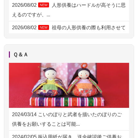
2026/08/01 11:07
さいたの方からお申込み
2026/08/02
人形供養はハードルが高そうに思
NEW
2026/07/31 17:28
栃木県の方からお申込み
えるのですが、...
2026/07/31 12:32
東京都の方からお申込み
2026/08/02
祖母の人形供養の際も利用させて
NEW
いただき安心感がある
2026/07/31 10:29
京都市の方からお申込み
2026/08/01
お人形の仕分けなども丁寧に行う
NEW
2026/07/31 08:41
埼玉県の方からお申込み
Ｑ＆Ａ
様子から、大切...
2026/07/30 22:27
墨田区の方からお申込み
2026/07/25
供養の内容（料金や送り方等）がとて
2026/07/30 17:02
神奈川の方からお申込み
も丁寧に説...
2026/07/30 15:59
神奈川の方からお申込み
2026/07/18
つい先日も利用させていただきまし
2026/07/30 08:46
東京都の方からお申込み
た。 手続...
2024/03/14
こいのぼりと武者を描いたのぼりのご
2026/07/29 15:08
神奈川の方からお申込み
2026/07/18
大切にしていたお人形をきちんと供養
供養をお願いすることは可能...
してくださ...
2026/07/29 12:23
大阪府の方からお申込み
2024/02/05
振込用紙が届き、送金確認後ご供養お