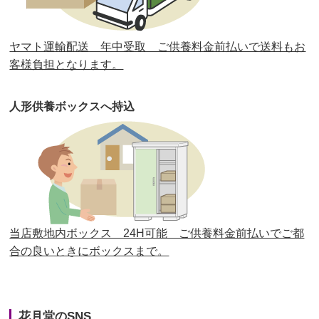
第30回人形供養祭
平成30年11月28日(水)
ヤマト運輸配送 年中受取 ご供養料金前払いで送料もお
第29回人形供養祭
平成30年5月23日(水)
客様負担となります。
第28回人形供養祭
平成29年12月8日(金)
人形供養ボックスへ持込
第27回人形供養祭
平成29年6月14日(水)
第26回人形供養祭
平成28年12月15日(木)
第25回人形供養祭
平成28年6月16日(木)
第24回人形供養祭
平成27年11月27日
第23回人形供養祭
平成26年12月5日
当店敷地内ボックス 24H可能 ご供養料金前払いでご都
合の良いときにボックスまで。
第22回人形供養祭
平成26年4月28日
第21回人形供養祭
平成25年12月26日
花月堂のSNS
第20回人形供養祭
平成25年5月10日