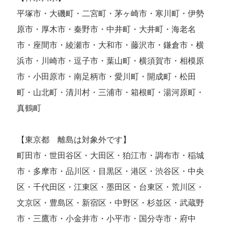
平塚市・大磯町・二宮町・茅ヶ崎市・寒川町・伊勢
原市・厚木市・秦野市・中井町・大井町・海老名
市・座間市・綾瀬市・大和市・藤沢市・鎌倉市・横
浜市・川崎市・逗子市・葉山町・横須賀市・相模原
市・小田原市・南足柄市・愛川町・開成町・松田
町・山北町・清川村・三浦市・箱根町・湯河原町・
真鶴町
【東京都 離島は対象外です】
町田市・世田谷区・大田区・狛江市・調布市・稲城
市・多摩市・品川区・目黒区・港区・渋谷区・中央
区・千代田区・江東区・墨田区・台東区・荒川区・
文京区・豊島区・新宿区・中野区・杉並区・武蔵野
市・三鷹市・小金井市・小平市・国分寺市・府中