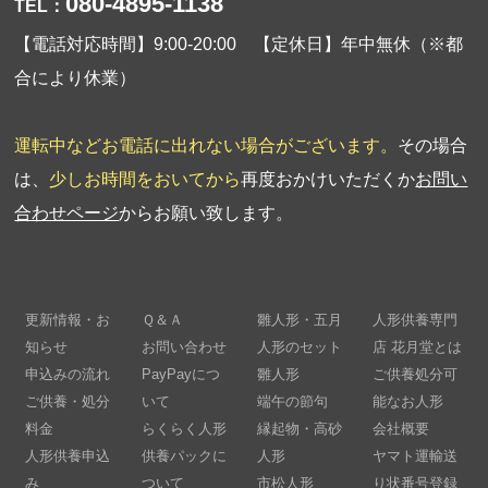
080-4895-1138
TEL：
【電話対応時間】9:00-20:00 【定休日】年中無休（※都
合により休業）
運転中などお電話に出れない場合がございます。
その場合
は、
少しお時間をおいてから
再度おかけいただくか
お問い
合わせページ
からお願い致します。
更新情報・お
Ｑ＆Ａ
雛人形・五月
人形供養専門
知らせ
お問い合わせ
人形のセット
店 花月堂とは
申込みの流れ
PayPayにつ
雛人形
ご供養処分可
ご供養・処分
いて
端午の節句
能なお人形
料金
らくらく人形
縁起物・高砂
会社概要
人形供養申込
供養パックに
人形
ヤマト運輸送
み
ついて
市松人形
り状番号登録