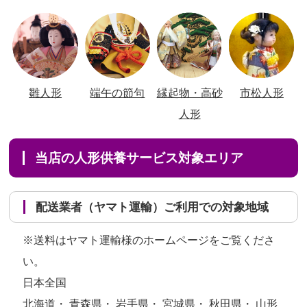
雛人形
端午の節句
縁起物・高砂
市松人形
人形
当店の人形供養サービス対象エリア
配送業者（ヤマト運輸）ご利用での対象地域
※送料はヤマト運輸様のホームページをご覧くださ
い。
日本全国
北海道・ 青森県・ 岩手県・ 宮城県・ 秋田県・ 山形