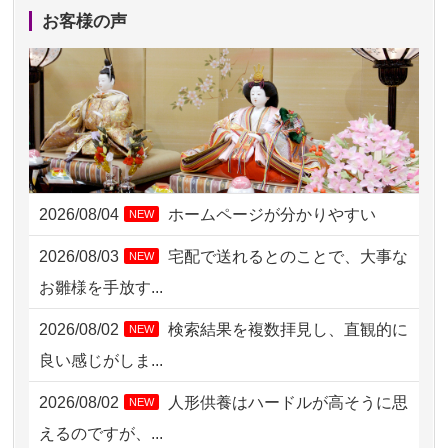
2026/08/04 15:40
千葉県の方からお申込み
お客様の声
2026/08/04 14:04
東京都の方からお申込み
2026/08/04 00:38
中野区の方からお申込み
2026/08/03 21:17
愛知県の方からお申込み
2026/08/02 18:47
虎ノ門の方からお申込み
2026/08/04
ホームページが分かりやすい
NEW
2026/08/02 11:15
千葉県の方からお申込み
2026/08/03
宅配で送れるとのことで、大事な
NEW
2026/08/02 10:39
神奈川の方からお申込み
お雛様を手放す...
2026/08/02 09:15
神奈川の方からお申込み
2026/08/02
検索結果を複数拝見し、直観的に
NEW
2026/08/02 06:46
相模原の方からお申込み
良い感じがしま...
2026/08/01 19:28
東京都の方からお申込み
2026/08/02
人形供養はハードルが高そうに思
NEW
2026/08/01 17:10
東京都の方からお申込み
えるのですが、...