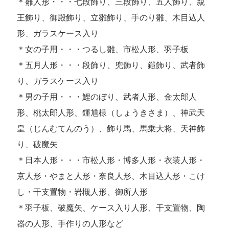
＊雛人形・・・七段飾り、三段飾り、五人飾り、親
王飾り、御殿飾り、立雛飾り、手のり雛、木目込人
形、ガラスケース入り
＊女の子用・・・つるし雛、市松人形、羽子板
＊五月人形・・・段飾り、兜飾り、鎧飾り、武者飾
り、ガラスケース入り
＊男の子用・・・鯉のぼり、武者人形、金太郎人
形、桃太郎人形、鍾馗様（しょうきさま）、神武天
皇（じんむてんのう）、飾り馬、馬乗大将、天神飾
り、破魔矢
＊日本人形・・・市松人形・博多人形・衣装人形・
京人形・やまと人形・奈良人形、木目込人形・こけ
し・干支置物・岩槻人形、御所人形
＊羽子板、破魔矢、ケース入り人形、干支置物、陶
器の人形、手作りの人形など