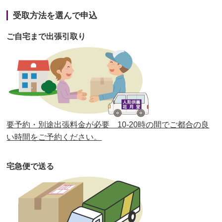
第41回人形供養祭
令和3年1月27日(水)
受取方法を選んで申込
第40回人形供養祭
令和2年12月7日(月)
ご自宅まで出張引取り
第39回人形供養祭
令和2年10月22日(木)
第38回人形供養祭
令和2年8月26日(水)
第37回人形供養祭
令和2年6月8日(月)
第36回人形供養祭
令和2年4月16日(木)
要予約・別途出張料金が必要 10-20時の間でご都合の良
第35回人形供養祭
令和2年2月13日(木)
い時間をご予約ください。
第34回人形供養祭
令和元年12月18日(水)
宅急便で送る
第33回人形供養祭
令和元年9月11日(水)
第32回人形供養祭
令和元年6月12日(水)
第31回人形供養祭
平成31年3月13日(水)