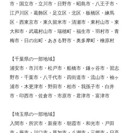
市・国立市・立川市・日野市・昭島市・八王子市・
江戸川区・葛飾区・足立区・北区・板橋区・練馬
区・西東京市・東久留米市・清瀬市・東村山市・東
大和市・武蔵村山市・瑞穂町・福生市・羽村市・青
梅市・日の出町・あきる野市・奥多摩町・檜原村
【千葉県の一部地域】
浦安市・市川市・松戸市・船橋市・鎌ヶ谷市・習志
野市・千葉市・八千代市・四街道市・流山市・袖ヶ
浦市・木更津市・野田市・柏市・我孫子市・白井
市・印西市・佐倉市・市原市・君津市・富津市
【埼玉県の一部地域】
入間市・所沢市・新座市・朝霞市・和光市・戸田
市・蕨市・川口市・草加市・八潮市・三郷市・日高