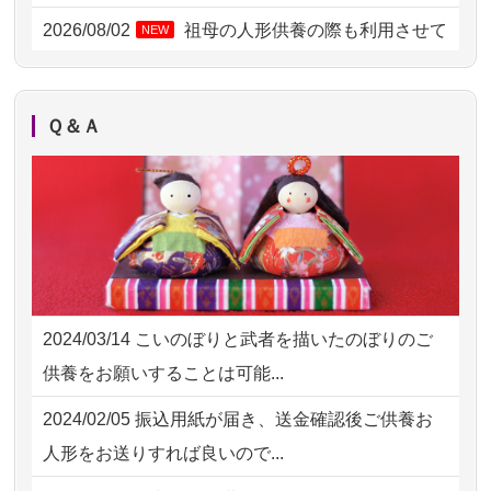
2026/08/01 11:07
さいたの方からお申込み
2026/08/02
祖母の人形供養の際も利用させて
NEW
いただき安心感がある
2026/07/31 17:28
栃木県の方からお申込み
2026/08/01
お人形の仕分けなども丁寧に行う
NEW
2026/07/31 12:32
東京都の方からお申込み
Ｑ＆Ａ
様子から、大切...
2026/07/31 10:29
京都市の方からお申込み
2026/07/25
供養の内容（料金や送り方等）がとて
2026/07/31 08:41
埼玉県の方からお申込み
も丁寧に説...
2026/07/30 22:27
墨田区の方からお申込み
2026/07/18
つい先日も利用させていただきまし
2026/07/30 17:02
神奈川の方からお申込み
た。 手続...
2024/03/14
こいのぼりと武者を描いたのぼりのご
2026/07/30 15:59
神奈川の方からお申込み
2026/07/18
大切にしていたお人形をきちんと供養
供養をお願いすることは可能...
してくださ...
2026/07/30 08:46
東京都の方からお申込み
2024/02/05
振込用紙が届き、送金確認後ご供養お
2026/07/15
子供の頃から可愛がってきた七段飾り
2026/07/29 15:08
神奈川の方からお申込み
人形をお送りすれば良いので...
の雛人形で...
2026/07/29 12:23
大阪府の方からお申込み