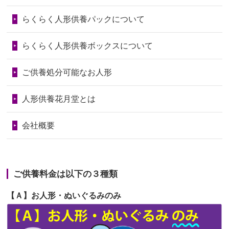
第73回人形供養祭
令和6年10月17日(木)
らくらく人形供養パックについて
2026/06/28
人形たちに これまで本当にありがとう
第72回人形供養祭
令和6年9月9日(月)
天...
らくらく人形供養ボックスについて
第71回人形供養祭
令和6年8月1日(木)
2026/06/24
今は亡き両親が孫（私の子供）の初節
第70回人形供養祭
令和6年6月21日(金)
ご供養処分可能なお人形
句に贈って...
第69回人形供養祭
令和6年5月9日(木)
2026/06/23
ありがとうね
人形供養花月堂とは
第68回人形供養祭
令和6年3月22日(金)
2026/06/22
長い間、ありがとうございました。髪
会社概要
が伸びた時...
第67回人形供養祭
令和6年1月31日(水)
2026/06/22
娘の初めてのひな祭りにあわせて、娘
第66回人形供養祭
令和5年12月22日(金)
の祖父母か...
ご供養料金は以下の３種類
第65回人形供養祭
令和5年11月09日(木)
2026/06/20
雛人形をお道具も含め一式で引き取っ
【Ａ】お人形・ぬいぐるみのみ
第64回人形供養祭
令和5年9月21日(木)
てくださる...
第63回人形供養祭
令和5年8月1日(火)
2026/06/19
インターネット検索でホームページを