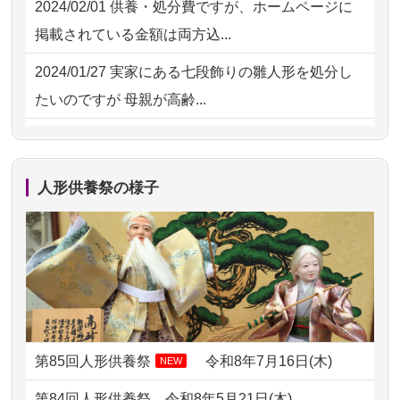
2024/02/01
供養・処分費ですが、ホームページに
2026/07/15
お客様の声を読み、丁寧に供養してい
掲載されている金額は両方込...
ただけそう...
2024/01/27
実家にある七段飾りの雛人形を処分し
2026/07/13
遠方からでもご依頼出来る点と申込ま
たいのですが 母親が高齢...
での方法が...
2024/01/13
剥製の供養・処分をお願いできます
2026/07/11
思い出のある人形達を、ちゃんと供養
か？
したく、花...
人形供養祭の様子
2024/01/13
ぬいぐるみを供養・処分して欲しいの
2026/07/10
家から近かったので。
ですが？
2026/07/08
誰も住んでいない実家の片付けを始め
2024/01/13
お雛様のセットを供養・処分したいの
ました。 ...
ですが、お雛様とお内裏様だ...
2026/07/06
9年間自由が丘店を見守ってくれてあり
2024/01/13
供養申込みの後、供養祭までお人形は
がとう。
どうなってるのですか？
第85回人形供養祭
令和8年7月16日(木)
NEW
2026/07/05
しっかりとお人形たちの供養をしてい
2024/01/13
会社のようですが、きちんと供養して
第84回人形供養祭
令和8年5月21日(木)