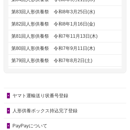
ただけると...
もらえるのですか？
第83回人形供養祭
令和8年3月25日(水)
2026/06/30
長年大事にしてきた雛人形です、供養
2024/01/13
お人形の引取りはお願いできますか？
していただ...
第82回人形供養祭
令和8年1月16日(金)
2024/01/13
お人形を持込みたいのですが？
2026/06/29
ガラスケースのまま引き取ってくださ
第81回人形供養祭
令和7年11月13日(木)
るのが助か...
2024/01/13
供養後の通知はもらえますか？
第80回人形供養祭
令和7年9月11日(木)
2026/06/28
子どもの頃、妹と一緒にお雛様を出し
2024/01/13
供養が終わったお人形以外はどうして
第79回人形供養祭
令和7年8月2日(土)
ました。お...
るのですか？
第78回人形供養祭
令和7年6月20日(金)
2026/06/28
きちんと供養していただけると思った
2024/01/11
供養が終わったお人形はどうなるので
第77回人形供養祭
令和7年4月15日(火)
ので、お願...
しょうか？
ヤマト運輸送り状番号登録
第76回人形供養祭
令和7年2月28日(金)
2026/06/28
以前和人形やぬいぐるみを供養いただ
2024/01/04
ガラスケースは外しても良いですか？
いたことが...
第75回人形供養祭
令和7年1月17日(金)
人形供養ボックス持込完了登録
2026/06/28
老後のことを考え体力のあるうちに身
第74回人形供養祭
令和6年12月4日(水)
PayPayについて
の回りの物...