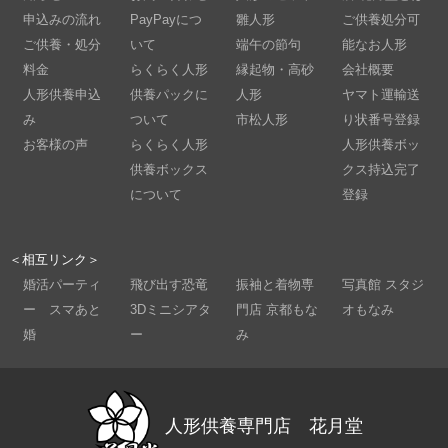
申込みの流れ
PayPayにつ
雛人形
ご供養処分可
ご供養・処分
いて
端午の節句
能なお人形
料金
らくらく人形
縁起物・高砂
会社概要
人形供養申込
供養パックに
人形
ヤマト運輸送
み
ついて
市松人形
り状番号登録
お客様の声
らくらく人形
人形供養ボッ
供養ボックス
クス持込完了
について
登録
＜相互リンク＞
婚活パーティ
飛び出す恐竜
振袖と着物専
写真館 スタジ
ー スマあと
3Dミニシアタ
門店 京都もな
オもなみ
婚
ー
み
人形供養専門店 花月堂