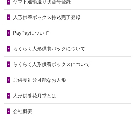
ヤマト運輸送り状番号登録
第76回人形供養祭
令和7年2月28日(金)
2026/06/28
きちんと供養していただけると思った
2024/01/04
ガラスケースは外しても良いですか？
ので、お願...
第75回人形供養祭
令和7年1月17日(金)
人形供養ボックス持込完了登録
2026/06/28
以前和人形やぬいぐるみを供養いただ
第74回人形供養祭
令和6年12月4日(水)
PayPayについて
いたことが...
第73回人形供養祭
令和6年10月17日(木)
らくらく人形供養パックについて
2026/06/28
老後のことを考え体力のあるうちに身
第72回人形供養祭
令和6年9月9日(月)
の回りの物...
らくらく人形供養ボックスについて
第71回人形供養祭
令和6年8月1日(木)
2026/06/28
人形たちに これまで本当にありがとう
第70回人形供養祭
令和6年6月21日(金)
ご供養処分可能なお人形
天...
第69回人形供養祭
令和6年5月9日(木)
2026/06/24
今は亡き両親が孫（私の子供）の初節
人形供養花月堂とは
句に贈って...
第68回人形供養祭
令和6年3月22日(金)
会社概要
2026/06/23
ありがとうね
第67回人形供養祭
令和6年1月31日(水)
2026/06/22
長い間、ありがとうございました。髪
第66回人形供養祭
令和5年12月22日(金)