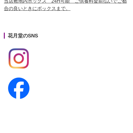
当店敷地内ボックス 24H可能 ご供養料金前払いでご都
合の良いときにボックスまで。
第22回人形供養祭
平成26年4月28日
第21回人形供養祭
平成25年12月26日
花月堂のSNS
第20回人形供養祭
平成25年5月10日
第19回人形供養祭
平成24年11月27日
第18回人形供養祭
平成24年6月21日
第17回人形供養祭
平成24年2月17日
第16回人形供養祭
平成23年10月4日
第15回人形供養祭
平成23年5月13日
第14回人形供養祭
平成22年10月27日
第13回人形供養祭
平成22年6月8日