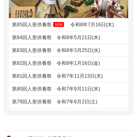
ですが、お雛様とお内裏様だ...
2026/07/08
誰も住んでいない実家の片付けを始め
2024/01/13
供養申込みの後、供養祭までお人形は
ました。 ...
どうなってるのですか？
第85回人形供養祭
令和8年7月16日(木)
NEW
2026/07/06
9年間自由が丘店を見守ってくれてあり
2024/01/13
会社のようですが、きちんと供養して
第84回人形供養祭
令和8年5月21日(木)
がとう。
もらえるのですか？
第83回人形供養祭
令和8年3月25日(水)
2026/07/05
しっかりとお人形たちの供養をしてい
2024/01/13
お人形の引取りはお願いできますか？
ただけると...
第82回人形供養祭
令和8年1月16日(金)
2024/01/13
お人形を持込みたいのですが？
2026/06/30
長年大事にしてきた雛人形です、供養
第81回人形供養祭
令和7年11月13日(木)
していただ...
2024/01/13
供養後の通知はもらえますか？
第80回人形供養祭
令和7年9月11日(木)
2026/06/29
ガラスケースのまま引き取ってくださ
2024/01/13
供養が終わったお人形以外はどうして
第79回人形供養祭
令和7年8月2日(土)
るのが助か...
るのですか？
第78回人形供養祭
令和7年6月20日(金)
2026/06/28
子どもの頃、妹と一緒にお雛様を出し
2024/01/11
供養が終わったお人形はどうなるので
第77回人形供養祭
令和7年4月15日(火)
ました。お...
しょうか？