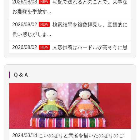
2026/08/03
宅配で送れるとのことで、大事な
NEW
2026/08/04 00:38
中野区の方からお申込み
お雛様を手放す...
2026/08/03 21:17
愛知県の方からお申込み
2026/08/02
検索結果を複数拝見し、直観的に
NEW
2026/08/02 18:47
虎ノ門の方からお申込み
良い感じがしま...
2026/08/02 11:15
千葉県の方からお申込み
2026/08/02
人形供養はハードルが高そうに思
NEW
えるのですが、...
2026/08/02 10:39
神奈川の方からお申込み
2026/08/02
祖母の人形供養の際も利用させて
NEW
2026/08/02 09:15
神奈川の方からお申込み
Ｑ＆Ａ
いただき安心感がある
2026/08/02 06:46
相模原の方からお申込み
2026/08/01
お人形の仕分けなども丁寧に行う
NEW
2026/08/01 19:28
東京都の方からお申込み
様子から、大切...
2026/08/01 17:10
東京都の方からお申込み
2026/07/25
供養の内容（料金や送り方等）がとて
2026/08/01 11:07
さいたの方からお申込み
も丁寧に説...
2024/03/14
こいのぼりと武者を描いたのぼりのご
2026/07/31 17:28
栃木県の方からお申込み
2026/07/18
つい先日も利用させていただきまし