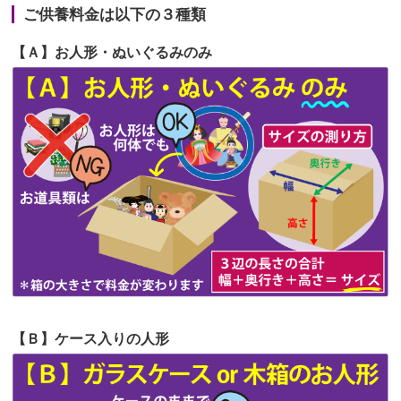
が伸びた時...
ご供養料金は以下の３種類
第65回人形供養祭
令和5年11月09日(木)
2026/06/22
娘の初めてのひな祭りにあわせて、娘
【Ａ】お人形・ぬいぐるみのみ
第64回人形供養祭
令和5年9月21日(木)
の祖父母か...
第63回人形供養祭
令和5年8月1日(火)
2026/06/20
雛人形をお道具も含め一式で引き取っ
第62回人形供養祭
令和5年6月21日(水)
てくださる...
第61回人形供養祭
令和5年5月19日(金)
第60回人形供養祭
令和5年3月28日(火)
第59回人形供養祭
令和5年2月10日(金)
第58回人形供養祭
令和5年12月21日(水)
第57回人形供養祭
令和4年11月22日(火)
【Ｂ】ケース入りの人形
第56回人形供養祭
令和4年10月19日(水)
第55回人形供養祭
令和4年9月8日(木)