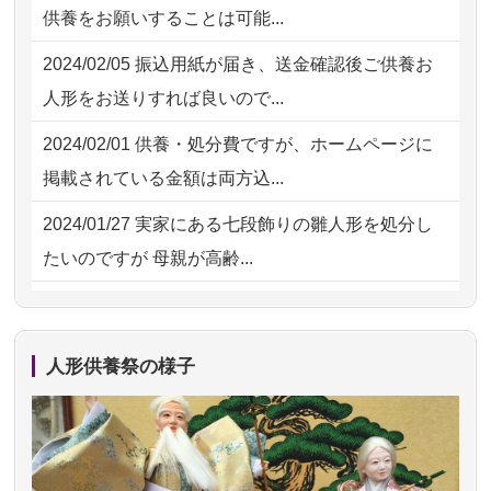
供養をお願いすることは可能...
た。 手続...
2026/07/31 12:32
東京都の方からお申込み
2024/02/05
振込用紙が届き、送金確認後ご供養お
2026/07/18
大切にしていたお人形をきちんと供養
2026/07/31 10:29
京都市の方からお申込み
人形をお送りすれば良いので...
してくださ...
2026/07/31 08:41
埼玉県の方からお申込み
2024/02/01
供養・処分費ですが、ホームページに
2026/07/15
子供の頃から可愛がってきた七段飾り
掲載されている金額は両方込...
の雛人形で...
2024/01/27
実家にある七段飾りの雛人形を処分し
2026/07/15
お客様の声を読み、丁寧に供養してい
たいのですが 母親が高齢...
ただけそう...
2024/01/13
剥製の供養・処分をお願いできます
2026/07/13
遠方からでもご依頼出来る点と申込ま
か？
での方法が...
人形供養祭の様子
2024/01/13
ぬいぐるみを供養・処分して欲しいの
2026/07/11
思い出のある人形達を、ちゃんと供養
ですが？
したく、花...
2024/01/13
お雛様のセットを供養・処分したいの
2026/07/10
家から近かったので。