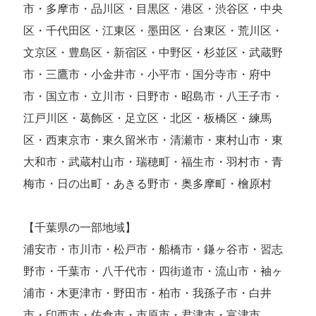
市・多摩市・品川区・目黒区・港区・渋谷区・中央
区・千代田区・江東区・墨田区・台東区・荒川区・
文京区・豊島区・新宿区・中野区・杉並区・武蔵野
市・三鷹市・小金井市・小平市・国分寺市・府中
市・国立市・立川市・日野市・昭島市・八王子市・
江戸川区・葛飾区・足立区・北区・板橋区・練馬
区・西東京市・東久留米市・清瀬市・東村山市・東
大和市・武蔵村山市・瑞穂町・福生市・羽村市・青
梅市・日の出町・あきる野市・奥多摩町・檜原村
【千葉県の一部地域】
浦安市・市川市・松戸市・船橋市・鎌ヶ谷市・習志
野市・千葉市・八千代市・四街道市・流山市・袖ヶ
浦市・木更津市・野田市・柏市・我孫子市・白井
市・印西市・佐倉市・市原市・君津市・富津市