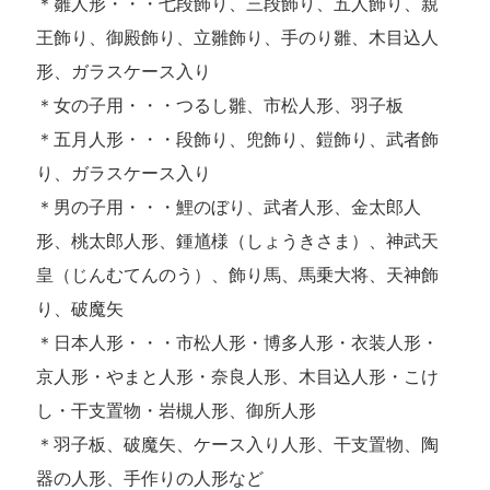
＊雛人形・・・七段飾り、三段飾り、五人飾り、親
王飾り、御殿飾り、立雛飾り、手のり雛、木目込人
形、ガラスケース入り
＊女の子用・・・つるし雛、市松人形、羽子板
＊五月人形・・・段飾り、兜飾り、鎧飾り、武者飾
り、ガラスケース入り
＊男の子用・・・鯉のぼり、武者人形、金太郎人
形、桃太郎人形、鍾馗様（しょうきさま）、神武天
皇（じんむてんのう）、飾り馬、馬乗大将、天神飾
り、破魔矢
＊日本人形・・・市松人形・博多人形・衣装人形・
京人形・やまと人形・奈良人形、木目込人形・こけ
し・干支置物・岩槻人形、御所人形
＊羽子板、破魔矢、ケース入り人形、干支置物、陶
器の人形、手作りの人形など