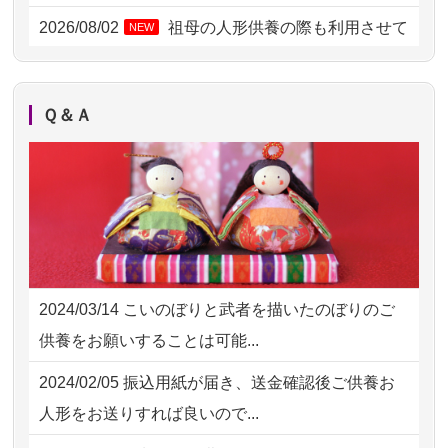
2026/08/01 11:07
さいたの方からお申込み
2026/08/02
祖母の人形供養の際も利用させて
NEW
いただき安心感がある
2026/07/31 17:28
栃木県の方からお申込み
2026/08/01
お人形の仕分けなども丁寧に行う
NEW
2026/07/31 12:32
東京都の方からお申込み
Ｑ＆Ａ
様子から、大切...
2026/07/31 10:29
京都市の方からお申込み
2026/07/25
供養の内容（料金や送り方等）がとて
2026/07/31 08:41
埼玉県の方からお申込み
も丁寧に説...
2026/07/30 22:27
墨田区の方からお申込み
2026/07/18
つい先日も利用させていただきまし
2026/07/30 17:02
神奈川の方からお申込み
た。 手続...
2024/03/14
こいのぼりと武者を描いたのぼりのご
2026/07/30 15:59
神奈川の方からお申込み
2026/07/18
大切にしていたお人形をきちんと供養
供養をお願いすることは可能...
してくださ...
2026/07/30 08:46
東京都の方からお申込み
2024/02/05
振込用紙が届き、送金確認後ご供養お
2026/07/15
子供の頃から可愛がってきた七段飾り
2026/07/29 15:08
神奈川の方からお申込み
人形をお送りすれば良いので...
の雛人形で...
2026/07/29 12:23
大阪府の方からお申込み