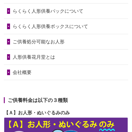
第73回人形供養祭
令和6年10月17日(木)
らくらく人形供養パックについて
2026/06/28
人形たちに これまで本当にありがとう
第72回人形供養祭
令和6年9月9日(月)
天...
らくらく人形供養ボックスについて
第71回人形供養祭
令和6年8月1日(木)
2026/06/24
今は亡き両親が孫（私の子供）の初節
第70回人形供養祭
令和6年6月21日(金)
ご供養処分可能なお人形
句に贈って...
第69回人形供養祭
令和6年5月9日(木)
2026/06/23
ありがとうね
人形供養花月堂とは
第68回人形供養祭
令和6年3月22日(金)
2026/06/22
長い間、ありがとうございました。髪
会社概要
が伸びた時...
第67回人形供養祭
令和6年1月31日(水)
2026/06/22
娘の初めてのひな祭りにあわせて、娘
第66回人形供養祭
令和5年12月22日(金)
の祖父母か...
ご供養料金は以下の３種類
第65回人形供養祭
令和5年11月09日(木)
2026/06/20
雛人形をお道具も含め一式で引き取っ
【Ａ】お人形・ぬいぐるみのみ
第64回人形供養祭
令和5年9月21日(木)
てくださる...
第63回人形供養祭
令和5年8月1日(火)
2026/06/19
インターネット検索でホームページを