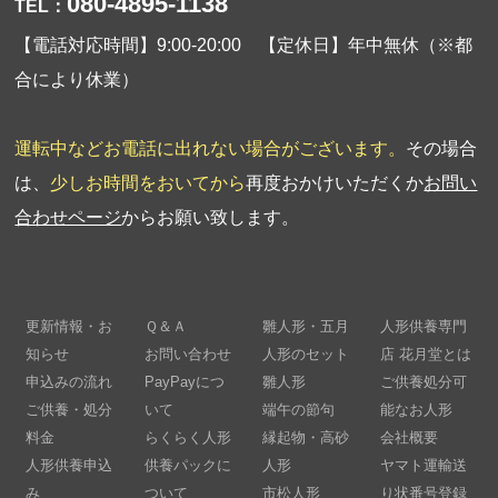
080-4895-1138
TEL：
【電話対応時間】9:00-20:00 【定休日】年中無休（※都
合により休業）
運転中などお電話に出れない場合がございます。
その場合
は、
少しお時間をおいてから
再度おかけいただくか
お問い
合わせページ
からお願い致します。
更新情報・お
Ｑ＆Ａ
雛人形・五月
人形供養専門
知らせ
お問い合わせ
人形のセット
店 花月堂とは
申込みの流れ
PayPayにつ
雛人形
ご供養処分可
ご供養・処分
いて
端午の節句
能なお人形
料金
らくらく人形
縁起物・高砂
会社概要
人形供養申込
供養パックに
人形
ヤマト運輸送
み
ついて
市松人形
り状番号登録