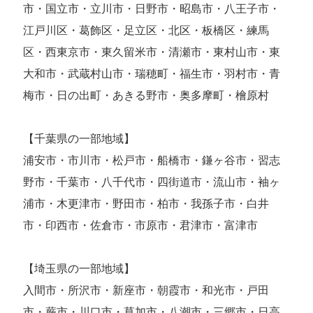
市・国立市・立川市・日野市・昭島市・八王子市・
江戸川区・葛飾区・足立区・北区・板橋区・練馬
区・西東京市・東久留米市・清瀬市・東村山市・東
大和市・武蔵村山市・瑞穂町・福生市・羽村市・青
梅市・日の出町・あきる野市・奥多摩町・檜原村
【千葉県の一部地域】
浦安市・市川市・松戸市・船橋市・鎌ヶ谷市・習志
野市・千葉市・八千代市・四街道市・流山市・袖ヶ
浦市・木更津市・野田市・柏市・我孫子市・白井
市・印西市・佐倉市・市原市・君津市・富津市
【埼玉県の一部地域】
入間市・所沢市・新座市・朝霞市・和光市・戸田
市・蕨市・川口市・草加市・八潮市・三郷市・日高