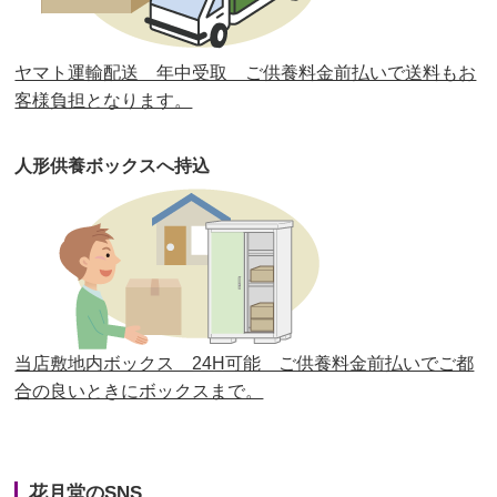
第30回人形供養祭
平成30年11月28日(水)
ヤマト運輸配送 年中受取 ご供養料金前払いで送料もお
第29回人形供養祭
平成30年5月23日(水)
客様負担となります。
第28回人形供養祭
平成29年12月8日(金)
人形供養ボックスへ持込
第27回人形供養祭
平成29年6月14日(水)
第26回人形供養祭
平成28年12月15日(木)
第25回人形供養祭
平成28年6月16日(木)
第24回人形供養祭
平成27年11月27日
第23回人形供養祭
平成26年12月5日
当店敷地内ボックス 24H可能 ご供養料金前払いでご都
合の良いときにボックスまで。
第22回人形供養祭
平成26年4月28日
第21回人形供養祭
平成25年12月26日
花月堂のSNS
第20回人形供養祭
平成25年5月10日