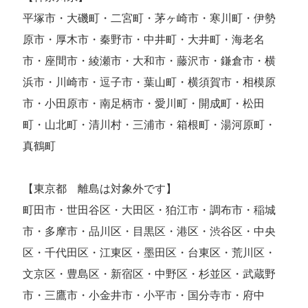
平塚市・大磯町・二宮町・茅ヶ崎市・寒川町・伊勢
原市・厚木市・秦野市・中井町・大井町・海老名
市・座間市・綾瀬市・大和市・藤沢市・鎌倉市・横
浜市・川崎市・逗子市・葉山町・横須賀市・相模原
市・小田原市・南足柄市・愛川町・開成町・松田
町・山北町・清川村・三浦市・箱根町・湯河原町・
真鶴町
【東京都 離島は対象外です】
町田市・世田谷区・大田区・狛江市・調布市・稲城
市・多摩市・品川区・目黒区・港区・渋谷区・中央
区・千代田区・江東区・墨田区・台東区・荒川区・
文京区・豊島区・新宿区・中野区・杉並区・武蔵野
市・三鷹市・小金井市・小平市・国分寺市・府中