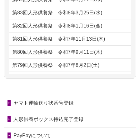
ただけると...
もらえるのですか？
第83回人形供養祭
令和8年3月25日(水)
2026/06/30
長年大事にしてきた雛人形です、供養
2024/01/13
お人形の引取りはお願いできますか？
していただ...
第82回人形供養祭
令和8年1月16日(金)
2024/01/13
お人形を持込みたいのですが？
2026/06/29
ガラスケースのまま引き取ってくださ
第81回人形供養祭
令和7年11月13日(木)
るのが助か...
2024/01/13
供養後の通知はもらえますか？
第80回人形供養祭
令和7年9月11日(木)
2026/06/28
子どもの頃、妹と一緒にお雛様を出し
2024/01/13
供養が終わったお人形以外はどうして
第79回人形供養祭
令和7年8月2日(土)
ました。お...
るのですか？
第78回人形供養祭
令和7年6月20日(金)
2026/06/28
きちんと供養していただけると思った
2024/01/11
供養が終わったお人形はどうなるので
第77回人形供養祭
令和7年4月15日(火)
ので、お願...
しょうか？
ヤマト運輸送り状番号登録
第76回人形供養祭
令和7年2月28日(金)
2026/06/28
以前和人形やぬいぐるみを供養いただ
2024/01/04
ガラスケースは外しても良いですか？
いたことが...
第75回人形供養祭
令和7年1月17日(金)
人形供養ボックス持込完了登録
2026/06/28
老後のことを考え体力のあるうちに身
第74回人形供養祭
令和6年12月4日(水)
PayPayについて
の回りの物...