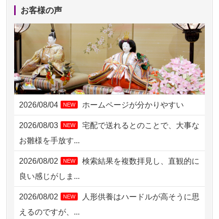
2026/08/04 15:40
千葉県の方からお申込み
お客様の声
2026/08/04 14:04
東京都の方からお申込み
2026/08/04 00:38
中野区の方からお申込み
2026/08/03 21:17
愛知県の方からお申込み
2026/08/02 18:47
虎ノ門の方からお申込み
2026/08/04
ホームページが分かりやすい
NEW
2026/08/02 11:15
千葉県の方からお申込み
2026/08/03
宅配で送れるとのことで、大事な
NEW
2026/08/02 10:39
神奈川の方からお申込み
お雛様を手放す...
2026/08/02 09:15
神奈川の方からお申込み
2026/08/02
検索結果を複数拝見し、直観的に
NEW
2026/08/02 06:46
相模原の方からお申込み
良い感じがしま...
2026/08/01 19:28
東京都の方からお申込み
2026/08/02
人形供養はハードルが高そうに思
NEW
2026/08/01 17:10
東京都の方からお申込み
えるのですが、...