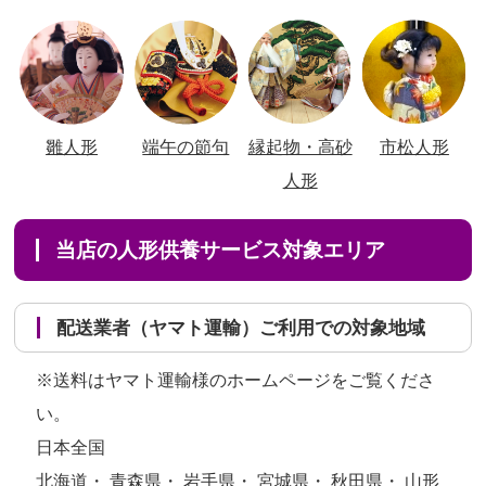
雛人形
端午の節句
縁起物・高砂
市松人形
人形
当店の人形供養サービス対象エリア
配送業者（ヤマト運輸）ご利用での対象地域
※送料はヤマト運輸様のホームページをご覧くださ
い。
日本全国
北海道・ 青森県・ 岩手県・ 宮城県・ 秋田県・ 山形