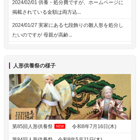
2024/02/01
供養・処分費ですが、ホームページに
2026/07/15
お客様の声を読み、丁寧に供養してい
掲載されている金額は両方込...
ただけそう...
2024/01/27
実家にある七段飾りの雛人形を処分し
2026/07/13
遠方からでもご依頼出来る点と申込ま
たいのですが 母親が高齢...
での方法が...
2024/01/13
剥製の供養・処分をお願いできます
2026/07/11
思い出のある人形達を、ちゃんと供養
か？
したく、花...
人形供養祭の様子
2024/01/13
ぬいぐるみを供養・処分して欲しいの
2026/07/10
家から近かったので。
ですが？
2026/07/08
誰も住んでいない実家の片付けを始め
2024/01/13
お雛様のセットを供養・処分したいの
ました。 ...
ですが、お雛様とお内裏様だ...
2026/07/06
9年間自由が丘店を見守ってくれてあり
2024/01/13
供養申込みの後、供養祭までお人形は
がとう。
どうなってるのですか？
第85回人形供養祭
令和8年7月16日(木)
NEW
2026/07/05
しっかりとお人形たちの供養をしてい
2024/01/13
会社のようですが、きちんと供養して
第84回人形供養祭
令和8年5月21日(木)