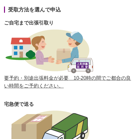
第41回人形供養祭
令和3年1月27日(水)
受取方法を選んで申込
第40回人形供養祭
令和2年12月7日(月)
ご自宅まで出張引取り
第39回人形供養祭
令和2年10月22日(木)
第38回人形供養祭
令和2年8月26日(水)
第37回人形供養祭
令和2年6月8日(月)
第36回人形供養祭
令和2年4月16日(木)
要予約・別途出張料金が必要 10-20時の間でご都合の良
第35回人形供養祭
令和2年2月13日(木)
い時間をご予約ください。
第34回人形供養祭
令和元年12月18日(水)
宅急便で送る
第33回人形供養祭
令和元年9月11日(水)
第32回人形供養祭
令和元年6月12日(水)
第31回人形供養祭
平成31年3月13日(水)