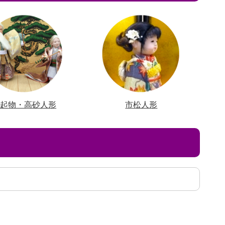
縁起物・高砂人形
市松人形