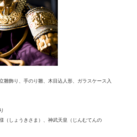
立雛飾り、手のり雛、木目込人形、ガラスケース入
り
様（しょうきさま）、神武天皇（じんむてんの