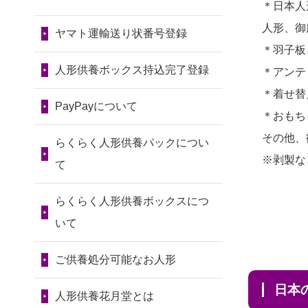
令和7年11月13日(木)
＊日本人
2026/08/01 17:10
2024/01/13
会社のようです
2026/07/11
思い出のある人形
人形、御
東京都の方からお申込み
が、きちんと供養してもらえ
ヤマト運輸送り状番号登録
第80回人形供養祭
達を、ちゃんと供養したく、
＊羽子板
るのですか？
令和7年9月11日(木)
2026/08/01 11:07
花...
人形供養ボックス持込完了登録
＊アンテ
さいたの方からお申込み
2024/01/13
お人形の引取りは
第79回人形供養祭
2026/07/10
家から近かったの
＊着せ替
お願いできますか？
PayPayについて
令和7年8月2日(土)
2026/07/31 17:28
で。
＊おもち
栃木県の方からお申込み
2024/01/13
お人形を持込みた
第78回人形供養祭
その他、
2026/07/08
誰も住んでいない
らくらく人形供養パックについ
いのですが？
令和7年6月20日(金)
※剥製な
2026/07/31 12:32
実家の片付けを始めました。
て
東京都の方からお申込み
2024/01/13
供養後の通知はも
...
第77回人形供養祭
らくらく人形供養ボックスにつ
らえますか？
令和7年4月15日(火)
2026/07/31 10:29
2026/07/06
9年間自由が丘店を
いて
京都市の方からお申込み
2024/01/13
供養が終わったお
見守ってくれてありがとう。
第76回人形供養祭
人形以外はどうしてるのです
ご供養処分可能なお人形
令和7年2月28日(金)
2026/07/31 08:41
2026/07/05
しっかりとお人形
か？
埼玉県の方からお申込み
日
たちの供養をしていただける
第75回人形供養祭
人形供養花月堂とは