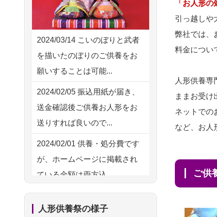
2026/08/05 11:33
「お人形の
ハードルが高そうに思えるの
神奈川の方からお申込み
引っ越しや
ですが、...
弊社では、
2026/08/04 17:34
2024/03/14
こいのぼりと武者
2026/08/02
祖母の人形
NEW
料金につい
西亀有の方からお申込み
を描いたのぼりのご供養をお
供養の際も利用させていただ
願いすることは可能...
2026/08/04 15:40
き安心感がある
人形供養専
千葉県の方からお申込み
2024/02/05
振込用紙が届き、
ままお受け
2026/08/01
お人形の仕
NEW
送金確認後ご供養お人形をお
2026/08/04 14:04
ネットでの
分けなども丁寧に行う様子か
送りすれば良いので...
東京都の方からお申込み
など、お人
ら、大切...
2024/02/01
供養・処分費です
2026/08/04 00:38
2026/07/25
供養の内容（料金
が、ホームページに掲載され
中野区の方からお申込み
や送り方等）がとても丁寧に
ご
ている金額は両方込...
説...
2026/08/03 21:17
2024/01/27
実家にある七段飾
愛知県の方からお申込み
2026/07/18
つい先日も利用さ
人形供養祭の様子
りの雛人形を処分したいので