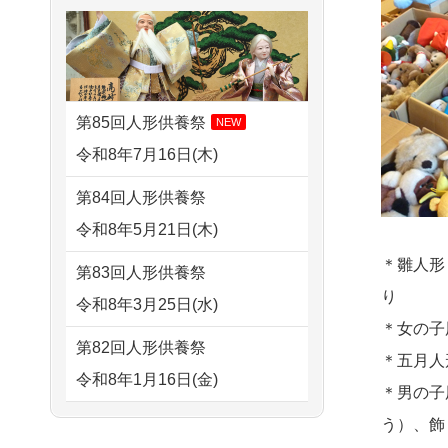
せていただきました。 手続...
2026/08/02 18:47
すが 母親が高齢...
虎ノ門の方からお申込み
2026/07/18
大切にしていたお
2024/01/13
剥製の供養・処分
人形をきちんと供養してくだ
2026/08/02 11:15
をお願いできますか？
さ...
千葉県の方からお申込み
第85回人形供養祭
NEW
2024/01/13
ぬいぐるみを供
2026/07/15
子供の頃から可愛
令和8年7月16日(木)
2026/08/02 10:39
養・処分して欲しいのです
がってきた七段飾りの雛人形
神奈川の方からお申込み
第84回人形供養祭
が？
で...
令和8年5月21日(木)
2026/08/02 09:15
2024/01/13
お雛様のセットを
2026/07/15
お客様の声を読
神奈川の方からお申込み
＊雛人形
第83回人形供養祭
供養・処分したいのですが、
み、丁寧に供養していただけ
り
令和8年3月25日(水)
2026/08/02 06:46
お雛様とお内裏様だ...
そう...
＊女の子
相模原の方からお申込み
第82回人形供養祭
2024/01/13
供養申込みの後、
＊五月人
2026/07/13
遠方からでもご依
令和8年1月16日(金)
2026/08/01 19:28
供養祭までお人形はどうなっ
＊男の子
頼出来る点と申込までの方法
東京都の方からお申込み
てるのですか？
第81回人形供養祭
う）、飾
が...