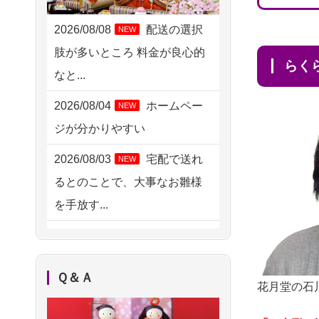
2026/08/06 21:28
埼玉県の方からお申込み
2026/08/08
配送の選択
NEW
肢が多いところ 料金が良心的
2026/08/06 17:56
ら
なと...
藤沢市の方からお申込み
2026/08/04
ホームペー
NEW
2026/08/06 10:06
ジが分かりやすい
茨城県の方からお申込み
2026/08/03
宅配で送れ
NEW
2026/08/06 09:17
るとのことで、大事なお雛様
三重県の方からお申込み
を手放す...
2026/08/06 06:48
2026/08/02
検索結果を
NEW
横浜市の方からお申込み
複数拝見し、直観的に良い感
2026/08/05 15:07
Ｑ＆Ａ
じがしま...
花月堂の石
東京都の方からお申込み
2026/08/02
人形供養は
NEW