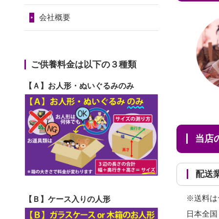
2024/01/11
供養が終わったお
と...
令和7年1月17日(金)
人形はどうなるのでしょう
会社概要
2026/06/30
長年大事にしてき
第74回人形供養祭
か？
た雛人形です、供養していた
令和6年12月4日(水)
2024/01/04
ガラスケースは外
だ...
第73回人形供養祭
ご供養料金は以下の３種類
しても良いですか？
2026/06/29
ガラスケースのま
令和6年10月17日(木)
【Ａ】お人形・ぬいぐるみのみ
ま引き取ってくださるのが助
第72回人形供養祭
か...
令和6年9月9日(月)
2026/06/28
子どもの頃、妹と
第71回人形供養祭
当
一緒にお雛様を出しました。
令和6年8月1日(木)
お...
第70回人形供養祭
配
2026/06/28
きちんと供養して
令和6年6月21日(金)
いただけると思ったので、お
※送料は
【Ｂ】ケース入りの人形
第69回人形供養祭
願...
日本全国