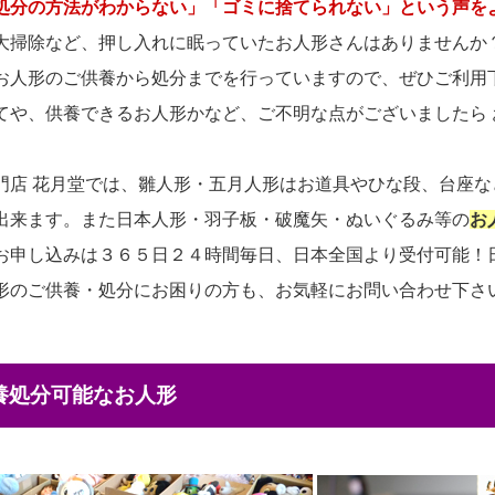
処分の方法がわからない」「ゴミに捨てられない」という声を
大掃除など、押し入れに眠っていたお人形さんはありませんか
お人形のご供養から処分までを行っていますので、ぜひご利用
てや、供養できるお人形かなど、ご不明な点がございましたら
門店 花月堂では、雛人形・五月人形はお道具やひな段、台座
出来ます。また日本人形・羽子板・破魔矢・ぬいぐるみ等の
お
お申し込みは３６５日２４時間毎日、日本全国より受付可能！
形のご供養・処分にお困りの方も、お気軽にお問い合わせ下さ
供養処分可能なお人形