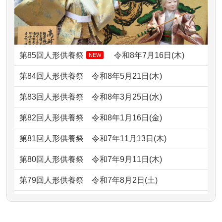
2024/01/13
お雛様のセットを供養・処分したいの
ました。 ...
ですが、お雛様とお内裏様だ...
2026/07/06
9年間自由が丘店を見守ってくれてあり
2024/01/13
供養申込みの後、供養祭までお人形は
がとう。
どうなってるのですか？
第85回人形供養祭
令和8年7月16日(木)
NEW
2026/07/05
しっかりとお人形たちの供養をしてい
2024/01/13
会社のようですが、きちんと供養して
第84回人形供養祭
令和8年5月21日(木)
ただけると...
もらえるのですか？
第83回人形供養祭
令和8年3月25日(水)
2026/06/30
長年大事にしてきた雛人形です、供養
2024/01/13
お人形の引取りはお願いできますか？
していただ...
第82回人形供養祭
令和8年1月16日(金)
2024/01/13
お人形を持込みたいのですが？
2026/06/29
ガラスケースのまま引き取ってくださ
第81回人形供養祭
令和7年11月13日(木)
るのが助か...
2024/01/13
供養後の通知はもらえますか？
第80回人形供養祭
令和7年9月11日(木)
2026/06/28
子どもの頃、妹と一緒にお雛様を出し
2024/01/13
供養が終わったお人形以外はどうして
第79回人形供養祭
令和7年8月2日(土)
ました。お...
るのですか？
第78回人形供養祭
令和7年6月20日(金)
2026/06/28
きちんと供養していただけると思った
2024/01/11
供養が終わったお人形はどうなるので
第77回人形供養祭
令和7年4月15日(火)