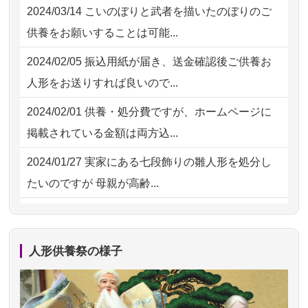
2024/03/14
こいのぼりと武者を描いたのぼりのご
2026/07/30 15:59
神奈川の方からお申込み
2026/07/18
大切にしていたお人形をきちんと供養
供養をお願いすることは可能...
してくださ...
2026/07/30 08:46
東京都の方からお申込み
2024/02/05
振込用紙が届き、送金確認後ご供養お
2026/07/15
子供の頃から可愛がってきた七段飾り
2026/07/29 15:08
神奈川の方からお申込み
人形をお送りすれば良いので...
の雛人形で...
2026/07/29 12:23
大阪府の方からお申込み
2024/02/01
供養・処分費ですが、ホームページに
2026/07/15
お客様の声を読み、丁寧に供養してい
掲載されている金額は両方込...
ただけそう...
2024/01/27
実家にある七段飾りの雛人形を処分し
2026/07/13
遠方からでもご依頼出来る点と申込ま
たいのですが 母親が高齢...
での方法が...
2024/01/13
剥製の供養・処分をお願いできます
2026/07/11
思い出のある人形達を、ちゃんと供養
か？
したく、花...
人形供養祭の様子
2024/01/13
ぬいぐるみを供養・処分して欲しいの
2026/07/10
家から近かったので。
ですが？
2026/07/08
誰も住んでいない実家の片付けを始め