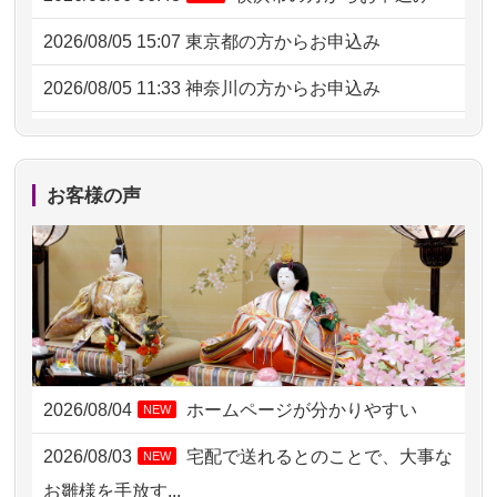
2026/08/05 15:07
東京都の方からお申込み
2026/08/05 11:33
神奈川の方からお申込み
2026/08/04 17:34
西亀有の方からお申込み
2026/08/04 15:40
千葉県の方からお申込み
お客様の声
2026/08/04 14:04
東京都の方からお申込み
2026/08/04 00:38
中野区の方からお申込み
2026/08/03 21:17
愛知県の方からお申込み
2026/08/02 18:47
虎ノ門の方からお申込み
2026/08/04
ホームページが分かりやすい
NEW
2026/08/02 11:15
千葉県の方からお申込み
2026/08/03
宅配で送れるとのことで、大事な
NEW
2026/08/02 10:39
神奈川の方からお申込み
お雛様を手放す...