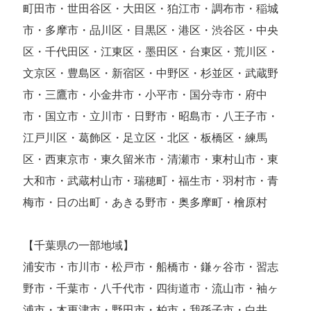
町田市・世田谷区・大田区・狛江市・調布市・稲城
市・多摩市・品川区・目黒区・港区・渋谷区・中央
区・千代田区・江東区・墨田区・台東区・荒川区・
文京区・豊島区・新宿区・中野区・杉並区・武蔵野
市・三鷹市・小金井市・小平市・国分寺市・府中
市・国立市・立川市・日野市・昭島市・八王子市・
江戸川区・葛飾区・足立区・北区・板橋区・練馬
区・西東京市・東久留米市・清瀬市・東村山市・東
大和市・武蔵村山市・瑞穂町・福生市・羽村市・青
梅市・日の出町・あきる野市・奥多摩町・檜原村
【千葉県の一部地域】
浦安市・市川市・松戸市・船橋市・鎌ヶ谷市・習志
野市・千葉市・八千代市・四街道市・流山市・袖ヶ
浦市・木更津市・野田市・柏市・我孫子市・白井