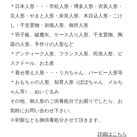
＊日本人形・・・市松人形・博多人形・衣装人形・
京人形・やまと人形・奈良人形、木目込人形・こけ
し・干支置物・岩槻人形、御所人形
＊羽子板、破魔矢、ケース入り人形、干支置物、陶
器の人形、手作りの人形など
＊アンティーク人形、フランス人形、民俗人形、ビ
スクドール、お土産
＊着せ替え人形・・・リカちゃん、バービー人形等
＊おもちゃの人形、知育人形（ぽぽちゃん、メルち
ゃん等）、ぬいぐるみ
その他、御人形のご供養処分でお困りでしたら、お
気軽にお問い合わせ下さい。
※剥製なども御供養処分させて頂きます。
詳細はこちら