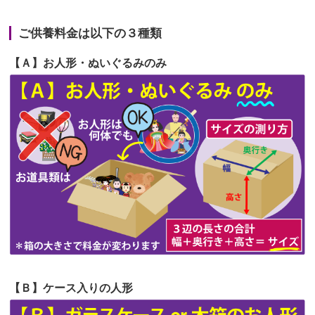
2026/06/22
娘の初めてのひな祭りにあわせて、娘
第66回人形供養祭
令和5年12月22日(金)
の祖父母か...
ご供養料金は以下の３種類
第65回人形供養祭
令和5年11月09日(木)
2026/06/20
雛人形をお道具も含め一式で引き取っ
【Ａ】お人形・ぬいぐるみのみ
第64回人形供養祭
令和5年9月21日(木)
てくださる...
第63回人形供養祭
令和5年8月1日(火)
2026/06/19
インターネット検索でホームページを
第62回人形供養祭
令和5年6月21日(水)
見つけまし...
第61回人形供養祭
令和5年5月19日(金)
第60回人形供養祭
令和5年3月28日(火)
第59回人形供養祭
令和5年2月10日(金)
第58回人形供養祭
令和5年12月21日(水)
第57回人形供養祭
令和4年11月22日(火)
【Ｂ】ケース入りの人形
第56回人形供養祭
令和4年10月19日(水)