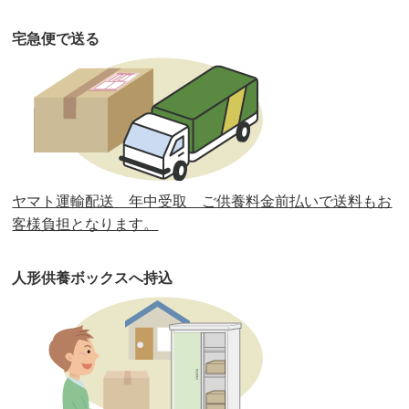
第34回人形供養祭
令和元年12月18日(水)
宅急便で送る
第33回人形供養祭
令和元年9月11日(水)
第32回人形供養祭
令和元年6月12日(水)
第31回人形供養祭
平成31年3月13日(水)
第30回人形供養祭
平成30年11月28日(水)
ヤマト運輸配送 年中受取 ご供養料金前払いで送料もお
第29回人形供養祭
平成30年5月23日(水)
客様負担となります。
第28回人形供養祭
平成29年12月8日(金)
人形供養ボックスへ持込
第27回人形供養祭
平成29年6月14日(水)
第26回人形供養祭
平成28年12月15日(木)
第25回人形供養祭
平成28年6月16日(木)
第24回人形供養祭
平成27年11月27日