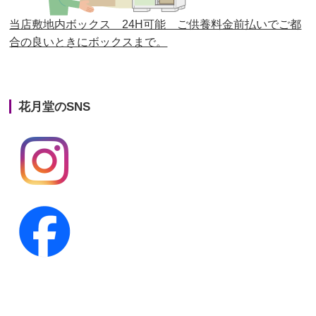
第23回人形供養祭
平成26年12月5日
当店敷地内ボックス 24H可能 ご供養料金前払いでご都
合の良いときにボックスまで。
第22回人形供養祭
平成26年4月28日
第21回人形供養祭
平成25年12月26日
花月堂のSNS
第20回人形供養祭
平成25年5月10日
第19回人形供養祭
平成24年11月27日
第18回人形供養祭
平成24年6月21日
第17回人形供養祭
平成24年2月17日
第16回人形供養祭
平成23年10月4日
第15回人形供養祭
平成23年5月13日
第14回人形供養祭
平成22年10月27日
第13回人形供養祭
平成22年6月8日