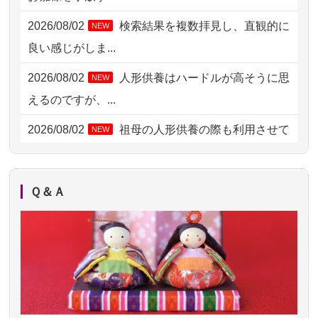
2026/08/02 09:15
神奈川の方からお申込み
2026/08/02
検索結果を複数拝見し、直観的に
NEW
2026/08/02 06:46
相模原の方からお申込み
良い感じがしま...
2026/08/01 19:28
東京都の方からお申込み
2026/08/02
人形供養はハードルが高そうに思
NEW
2026/08/01 17:10
東京都の方からお申込み
えるのですが、...
2026/08/01 11:07
さいたの方からお申込み
2026/08/02
祖母の人形供養の際も利用させて
NEW
いただき安心感がある
2026/07/31 17:28
栃木県の方からお申込み
2026/08/01
お人形の仕分けなども丁寧に行う
NEW
2026/07/31 12:32
東京都の方からお申込み
Ｑ＆Ａ
様子から、大切...
2026/07/31 10:29
京都市の方からお申込み
2026/07/25
供養の内容（料金や送り方等）がとて
2026/07/31 08:41
埼玉県の方からお申込み
も丁寧に説...
2026/07/30 22:27
墨田区の方からお申込み
2026/07/18
つい先日も利用させていただきまし
2026/07/30 17:02
神奈川の方からお申込み
た。 手続...