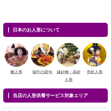
日本のお人形について
雛人形
端午の節句
縁起物・高砂
市松人形
人形
当店の人形供養サービス対象エリア