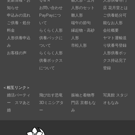
更新情報・お
Ｑ＆Ａ
雛人形・五月
人形供養専門
知らせ
お問い合わせ
人形のセット
店 花月堂とは
申込みの流れ
PayPayにつ
雛人形
ご供養処分可
ご供養・処分
いて
端午の節句
能なお人形
料金
らくらく人形
縁起物・高砂
会社概要
人形供養申込
供養パックに
人形
ヤマト運輸送
み
ついて
市松人形
り状番号登録
お客様の声
らくらく人形
人形供養ボッ
供養ボックス
クス持込完了
について
登録
＜相互リンク＞
婚活パーティ
飛び出す恐竜
振袖と着物専
写真館 スタジ
ー スマあと
3Dミニシアタ
門店 京都もな
オもなみ
婚
ー
み