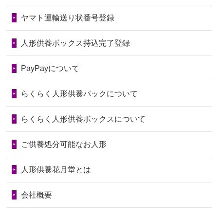
ので、お願...
しょうか？
ヤマト運輸送り状番号登録
第76回人形供養祭
令和7年2月28日(金)
2026/06/28
以前和人形やぬいぐるみを供養いただ
2024/01/04
ガラスケースは外しても良いですか？
いたことが...
第75回人形供養祭
令和7年1月17日(金)
人形供養ボックス持込完了登録
2026/06/28
老後のことを考え体力のあるうちに身
第74回人形供養祭
令和6年12月4日(水)
PayPayについて
の回りの物...
第73回人形供養祭
令和6年10月17日(木)
らくらく人形供養パックについて
2026/06/28
人形たちに これまで本当にありがとう
第72回人形供養祭
令和6年9月9日(月)
天...
らくらく人形供養ボックスについて
第71回人形供養祭
令和6年8月1日(木)
2026/06/24
今は亡き両親が孫（私の子供）の初節
第70回人形供養祭
令和6年6月21日(金)
ご供養処分可能なお人形
句に贈って...
第69回人形供養祭
令和6年5月9日(木)
2026/06/23
ありがとうね
人形供養花月堂とは
第68回人形供養祭
令和6年3月22日(金)
2026/06/22
長い間、ありがとうございました。髪
会社概要
が伸びた時...
第67回人形供養祭
令和6年1月31日(水)