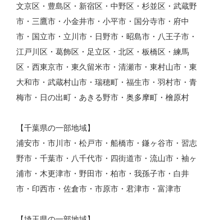
文京区・豊島区・新宿区・中野区・杉並区・武蔵野
市・三鷹市・小金井市・小平市・国分寺市・府中
市・国立市・立川市・日野市・昭島市・八王子市・
江戸川区・葛飾区・足立区・北区・板橋区・練馬
区・西東京市・東久留米市・清瀬市・東村山市・東
大和市・武蔵村山市・瑞穂町・福生市・羽村市・青
梅市・日の出町・あきる野市・奥多摩町・檜原村
【千葉県の一部地域】
浦安市・市川市・松戸市・船橋市・鎌ヶ谷市・習志
野市・千葉市・八千代市・四街道市・流山市・袖ヶ
浦市・木更津市・野田市・柏市・我孫子市・白井
市・印西市・佐倉市・市原市・君津市・富津市
【埼玉県の一部地域】