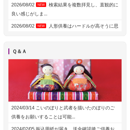
2026/08/04 00:38
中野区の方からお申込み
2026/08/02
検索結果を複数拝見し、直観的に
NEW
2026/08/03 21:17
愛知県の方からお申込み
良い感じがしま...
2026/08/02 18:47
虎ノ門の方からお申込み
2026/08/02
人形供養はハードルが高そうに思
NEW
えるのですが、...
2026/08/02 11:15
千葉県の方からお申込み
2026/08/02
祖母の人形供養の際も利用させて
NEW
2026/08/02 10:39
神奈川の方からお申込み
Ｑ＆Ａ
いただき安心感がある
2026/08/02 09:15
神奈川の方からお申込み
2026/08/01
お人形の仕分けなども丁寧に行う
NEW
2026/08/02 06:46
相模原の方からお申込み
様子から、大切...
2026/08/01 19:28
東京都の方からお申込み
2026/07/25
供養の内容（料金や送り方等）がとて
2026/08/01 17:10
東京都の方からお申込み
も丁寧に説...
2024/03/14
こいのぼりと武者を描いたのぼりのご
2026/08/01 11:07
さいたの方からお申込み
2026/07/18
つい先日も利用させていただきまし
供養をお願いすることは可能...
た。 手続...
2026/07/31 17:28
栃木県の方からお申込み
2024/02/05
振込用紙が届き、送金確認後ご供養お