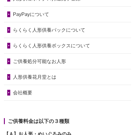
2026/06/28
以前和人形やぬいぐるみを供養いただ
第74回人形供養祭
令和6年12月4日(水)
PayPayについて
いたことが...
第73回人形供養祭
令和6年10月17日(木)
らくらく人形供養パックについて
2026/06/28
老後のことを考え体力のあるうちに身
第72回人形供養祭
令和6年9月9日(月)
の回りの物...
らくらく人形供養ボックスについて
第71回人形供養祭
令和6年8月1日(木)
2026/06/28
人形たちに これまで本当にありがとう
第70回人形供養祭
令和6年6月21日(金)
ご供養処分可能なお人形
天...
第69回人形供養祭
令和6年5月9日(木)
2026/06/24
今は亡き両親が孫（私の子供）の初節
人形供養花月堂とは
句に贈って...
第68回人形供養祭
令和6年3月22日(金)
会社概要
2026/06/23
ありがとうね
第67回人形供養祭
令和6年1月31日(水)
2026/06/22
長い間、ありがとうございました。髪
第66回人形供養祭
令和5年12月22日(金)
が伸びた時...
ご供養料金は以下の３種類
第65回人形供養祭
令和5年11月09日(木)
2026/06/22
娘の初めてのひな祭りにあわせて、娘
【Ａ】お人形・ぬいぐるみのみ