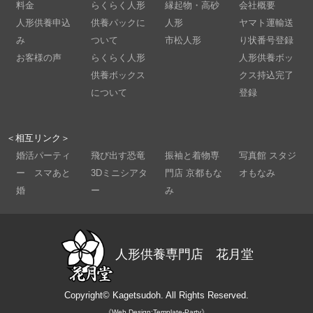
料金
らくらく人形
縁起物・高砂
会社概要
人形供養申込
供養パックに
人形
ヤマト運輸送
み
ついて
市松人形
り状番号登録
お客様の声
らくらく人形
人形供養ボッ
供養ボックス
クス持込完了
について
登録
＜相互リンク＞
婚活パーティ
飛び出す恐竜
振袖と着物専
写真館 スタジ
ー スマあと
3Dミニシアタ
門店 京都もな
オもなみ
婚
ー
み
人形供養専門店 花月堂
Copyright©
Kagetsudoh.
All Rights Reserved.
《Web Design:Template-Party》