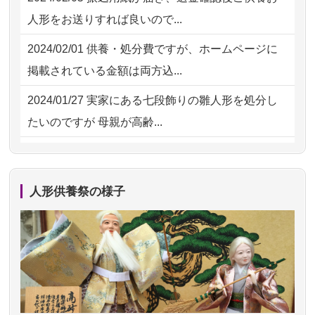
2026/07/18
大切にしていたお人形をきちんと供養
2026/07/31 12:32
東京都の方からお申込み
人形をお送りすれば良いので...
してくださ...
2026/07/31 10:29
京都市の方からお申込み
2024/02/01
供養・処分費ですが、ホームページに
2026/07/15
子供の頃から可愛がってきた七段飾り
掲載されている金額は両方込...
の雛人形で...
2024/01/27
実家にある七段飾りの雛人形を処分し
2026/07/15
お客様の声を読み、丁寧に供養してい
たいのですが 母親が高齢...
ただけそう...
2024/01/13
剥製の供養・処分をお願いできます
2026/07/13
遠方からでもご依頼出来る点と申込ま
か？
での方法が...
人形供養祭の様子
2024/01/13
ぬいぐるみを供養・処分して欲しいの
2026/07/11
思い出のある人形達を、ちゃんと供養
ですが？
したく、花...
2024/01/13
お雛様のセットを供養・処分したいの
2026/07/10
家から近かったので。
ですが、お雛様とお内裏様だ...
2026/07/08
誰も住んでいない実家の片付けを始め
2024/01/13
供養申込みの後、供養祭までお人形は
ました。 ...