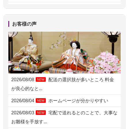
2026/08/06 21:28
埼玉県の方からお申込み
2026/08/06 17:56
藤沢市の方からお申込み
お客様の声
2026/08/06 10:06
茨城県の方からお申込み
2026/08/06 09:17
三重県の方からお申込み
2026/08/06 06:48
横浜市の方からお申込み
2026/08/05 15:07
東京都の方からお申込み
2026/08/08
配送の選択肢が多いところ 料金
NEW
2026/08/05 11:33
神奈川の方からお申込み
が良心的なと...
2026/08/04 17:34
西亀有の方からお申込み
2026/08/04
ホームページが分かりやすい
NEW
2026/08/04 15:40
千葉県の方からお申込み
2026/08/03
宅配で送れるとのことで、大事な
NEW
2026/08/04 14:04
東京都の方からお申込み
お雛様を手放す...