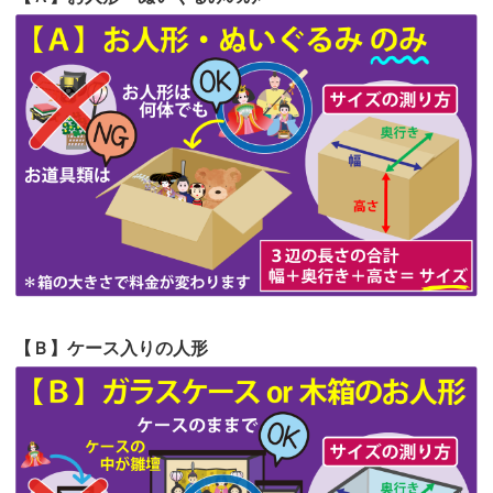
第64回人形供養祭
令和5年9月21日(木)
の祖父母か...
第63回人形供養祭
令和5年8月1日(火)
2026/06/20
雛人形をお道具も含め一式で引き取っ
第62回人形供養祭
令和5年6月21日(水)
てくださる...
第61回人形供養祭
令和5年5月19日(金)
第60回人形供養祭
令和5年3月28日(火)
第59回人形供養祭
令和5年2月10日(金)
第58回人形供養祭
令和5年12月21日(水)
第57回人形供養祭
令和4年11月22日(火)
【Ｂ】ケース入りの人形
第56回人形供養祭
令和4年10月19日(水)
第55回人形供養祭
令和4年9月8日(木)
第54回人形供養祭
令和4年8月1日(月)