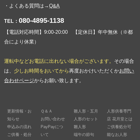
・よくある質問は→
Q&A
080-4895-1138
TEL：
【電話対応時間】9:00-20:00 【定休日】年中無休（※都
合により休業）
運転中などお電話に出れない場合がございます。
その場合
は、
少しお時間をおいてから
再度おかけいただくか
お問い
合わせページ
からお願い致します。
更新情報・お
Ｑ＆Ａ
雛人形・五月
人形供養専門
知らせ
お問い合わせ
人形のセット
店 花月堂とは
申込みの流れ
PayPayにつ
雛人形
ご供養処分可
ご供養・処分
いて
端午の節句
能なお人形