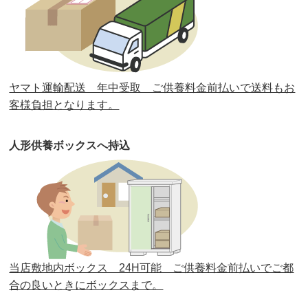
第32回人形供養祭
令和元年6月12日(水)
第31回人形供養祭
平成31年3月13日(水)
第30回人形供養祭
平成30年11月28日(水)
ヤマト運輸配送 年中受取 ご供養料金前払いで送料もお
第29回人形供養祭
平成30年5月23日(水)
客様負担となります。
第28回人形供養祭
平成29年12月8日(金)
人形供養ボックスへ持込
第27回人形供養祭
平成29年6月14日(水)
第26回人形供養祭
平成28年12月15日(木)
第25回人形供養祭
平成28年6月16日(木)
第24回人形供養祭
平成27年11月27日
第23回人形供養祭
平成26年12月5日
当店敷地内ボックス 24H可能 ご供養料金前払いでご都
合の良いときにボックスまで。
第22回人形供養祭
平成26年4月28日