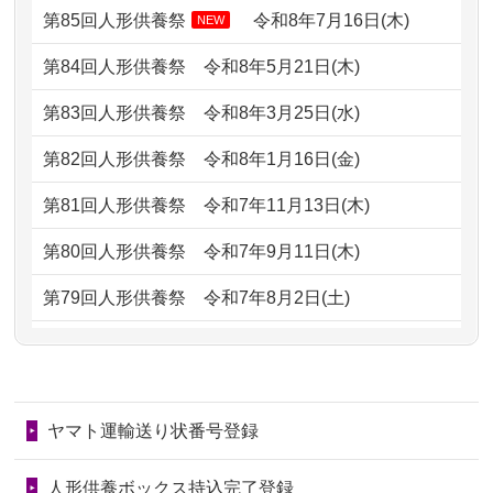
どうなってるのですか？
第85回人形供養祭
令和8年7月16日(木)
NEW
2026/07/06
9年間自由が丘店を見守ってくれてあり
2024/01/13
会社のようですが、きちんと供養して
第84回人形供養祭
令和8年5月21日(木)
がとう。
もらえるのですか？
第83回人形供養祭
令和8年3月25日(水)
2026/07/05
しっかりとお人形たちの供養をしてい
2024/01/13
お人形の引取りはお願いできますか？
ただけると...
第82回人形供養祭
令和8年1月16日(金)
2024/01/13
お人形を持込みたいのですが？
2026/06/30
長年大事にしてきた雛人形です、供養
第81回人形供養祭
令和7年11月13日(木)
していただ...
2024/01/13
供養後の通知はもらえますか？
第80回人形供養祭
令和7年9月11日(木)
2026/06/29
ガラスケースのまま引き取ってくださ
2024/01/13
供養が終わったお人形以外はどうして
第79回人形供養祭
令和7年8月2日(土)
るのが助か...
るのですか？
第78回人形供養祭
令和7年6月20日(金)
2026/06/28
子どもの頃、妹と一緒にお雛様を出し
2024/01/11
供養が終わったお人形はどうなるので
第77回人形供養祭
令和7年4月15日(火)
ました。お...
しょうか？
ヤマト運輸送り状番号登録
第76回人形供養祭
令和7年2月28日(金)
2026/06/28
きちんと供養していただけると思った
2024/01/04
ガラスケースは外しても良いですか？
ので、お願...
第75回人形供養祭
令和7年1月17日(金)
人形供養ボックス持込完了登録