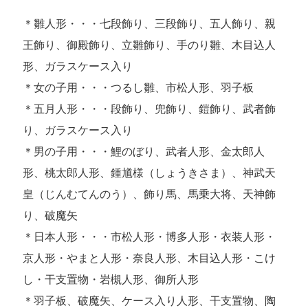
＊雛人形・・・七段飾り、三段飾り、五人飾り、親
王飾り、御殿飾り、立雛飾り、手のり雛、木目込人
形、ガラスケース入り
＊女の子用・・・つるし雛、市松人形、羽子板
＊五月人形・・・段飾り、兜飾り、鎧飾り、武者飾
り、ガラスケース入り
＊男の子用・・・鯉のぼり、武者人形、金太郎人
形、桃太郎人形、鍾馗様（しょうきさま）、神武天
皇（じんむてんのう）、飾り馬、馬乗大将、天神飾
り、破魔矢
＊日本人形・・・市松人形・博多人形・衣装人形・
京人形・やまと人形・奈良人形、木目込人形・こけ
し・干支置物・岩槻人形、御所人形
＊羽子板、破魔矢、ケース入り人形、干支置物、陶