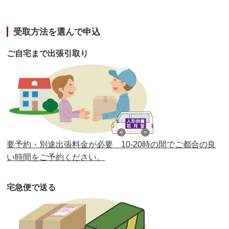
第42回人形供養祭
令和3年3月9日(水)
第41回人形供養祭
令和3年1月27日(水)
受取方法を選んで申込
第40回人形供養祭
令和2年12月7日(月)
ご自宅まで出張引取り
第39回人形供養祭
令和2年10月22日(木)
第38回人形供養祭
令和2年8月26日(水)
第37回人形供養祭
令和2年6月8日(月)
第36回人形供養祭
令和2年4月16日(木)
要予約・別途出張料金が必要 10-20時の間でご都合の良
第35回人形供養祭
令和2年2月13日(木)
い時間をご予約ください。
第34回人形供養祭
令和元年12月18日(水)
宅急便で送る
第33回人形供養祭
令和元年9月11日(水)
第32回人形供養祭
令和元年6月12日(水)