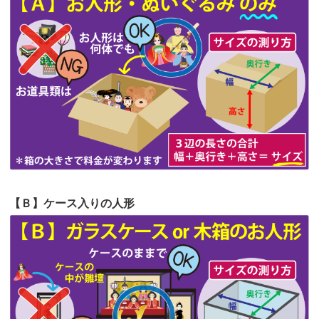
第63回人形供養祭
令和5年8月1日(火)
2026/06/20
雛人形をお道具も含め一式で引き取っ
第62回人形供養祭
令和5年6月21日(水)
てくださる...
第61回人形供養祭
令和5年5月19日(金)
第60回人形供養祭
令和5年3月28日(火)
第59回人形供養祭
令和5年2月10日(金)
第58回人形供養祭
令和5年12月21日(水)
第57回人形供養祭
令和4年11月22日(火)
【Ｂ】ケース入りの人形
第56回人形供養祭
令和4年10月19日(水)
第55回人形供養祭
令和4年9月8日(木)
第54回人形供養祭
令和4年8月1日(月)
第53回人形供養祭
令和4年7月1日(金)