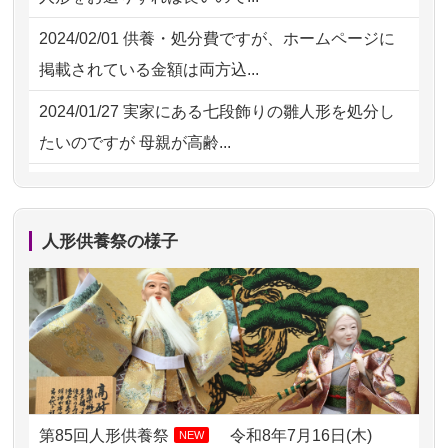
してくださ...
2026/07/31 12:32
東京都の方からお申込み
2024/02/01
供養・処分費ですが、ホームページに
2026/07/15
子供の頃から可愛がってきた七段飾り
掲載されている金額は両方込...
の雛人形で...
2024/01/27
実家にある七段飾りの雛人形を処分し
2026/07/15
お客様の声を読み、丁寧に供養してい
たいのですが 母親が高齢...
ただけそう...
2024/01/13
剥製の供養・処分をお願いできます
2026/07/13
遠方からでもご依頼出来る点と申込ま
か？
での方法が...
人形供養祭の様子
2024/01/13
ぬいぐるみを供養・処分して欲しいの
2026/07/11
思い出のある人形達を、ちゃんと供養
ですが？
したく、花...
2024/01/13
お雛様のセットを供養・処分したいの
2026/07/10
家から近かったので。
ですが、お雛様とお内裏様だ...
2026/07/08
誰も住んでいない実家の片付けを始め
2024/01/13
供養申込みの後、供養祭までお人形は
ました。 ...
どうなってるのですか？
第85回人形供養祭
令和8年7月16日(木)
NEW