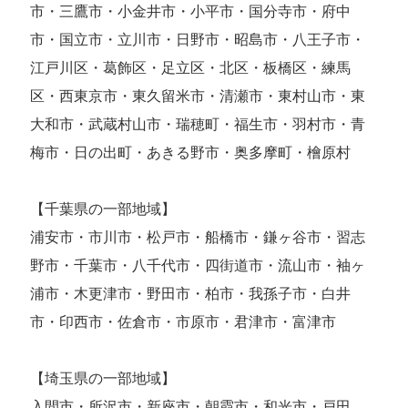
市・三鷹市・小金井市・小平市・国分寺市・府中
市・国立市・立川市・日野市・昭島市・八王子市・
江戸川区・葛飾区・足立区・北区・板橋区・練馬
区・西東京市・東久留米市・清瀬市・東村山市・東
大和市・武蔵村山市・瑞穂町・福生市・羽村市・青
梅市・日の出町・あきる野市・奥多摩町・檜原村
【千葉県の一部地域】
浦安市・市川市・松戸市・船橋市・鎌ヶ谷市・習志
野市・千葉市・八千代市・四街道市・流山市・袖ヶ
浦市・木更津市・野田市・柏市・我孫子市・白井
市・印西市・佐倉市・市原市・君津市・富津市
【埼玉県の一部地域】
入間市・所沢市・新座市・朝霞市・和光市・戸田