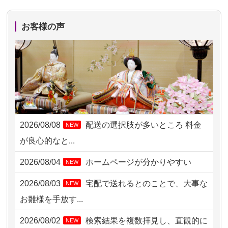
2026/08/06 21:28
埼玉県の方からお申込み
お客様の声
2026/08/06 17:56
藤沢市の方からお申込み
2026/08/06 10:06
茨城県の方からお申込み
2026/08/06 09:17
三重県の方からお申込み
2026/08/06 06:48
横浜市の方からお申込み
2026/08/08
配送の選択肢が多いところ 料金
NEW
2026/08/05 15:07
東京都の方からお申込み
が良心的なと...
2026/08/05 11:33
神奈川の方からお申込み
2026/08/04
ホームページが分かりやすい
NEW
2026/08/04 17:34
西亀有の方からお申込み
2026/08/03
宅配で送れるとのことで、大事な
NEW
2026/08/04 15:40
千葉県の方からお申込み
お雛様を手放す...
2026/08/04 14:04
東京都の方からお申込み
2026/08/02
検索結果を複数拝見し、直観的に
NEW