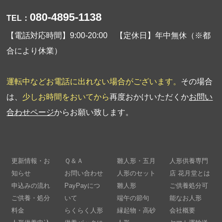
080-4895-1138
TEL：
【電話対応時間】9:00-20:00 【定休日】年中無休（※都
合により休業）
運転中などお電話に出れない場合がございます。
その場合
は、
少しお時間をおいてから
再度おかけいただくか
お問い
合わせページ
からお願い致します。
更新情報・お
Ｑ＆Ａ
雛人形・五月
人形供養専門
知らせ
お問い合わせ
人形のセット
店 花月堂とは
申込みの流れ
PayPayにつ
雛人形
ご供養処分可
ご供養・処分
いて
端午の節句
能なお人形
料金
らくらく人形
縁起物・高砂
会社概要