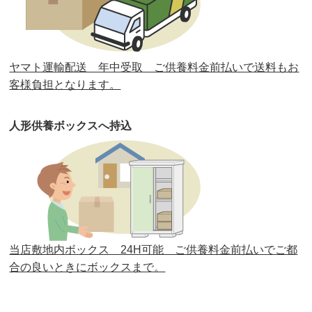
第31回人形供養祭
平成31年3月13日(水)
第30回人形供養祭
平成30年11月28日(水)
ヤマト運輸配送 年中受取 ご供養料金前払いで送料もお
第29回人形供養祭
平成30年5月23日(水)
客様負担となります。
第28回人形供養祭
平成29年12月8日(金)
人形供養ボックスへ持込
第27回人形供養祭
平成29年6月14日(水)
第26回人形供養祭
平成28年12月15日(木)
第25回人形供養祭
平成28年6月16日(木)
第24回人形供養祭
平成27年11月27日
第23回人形供養祭
平成26年12月5日
当店敷地内ボックス 24H可能 ご供養料金前払いでご都
合の良いときにボックスまで。
第22回人形供養祭
平成26年4月28日
第21回人形供養祭
平成25年12月26日