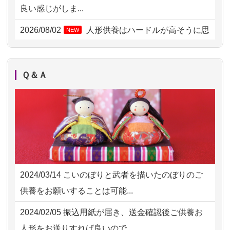
2026/08/04 00:38
中野区の方からお申込み
良い感じがしま...
2026/08/03 21:17
愛知県の方からお申込み
2026/08/02
人形供養はハードルが高そうに思
NEW
えるのですが、...
2026/08/02 18:47
虎ノ門の方からお申込み
2026/08/02
祖母の人形供養の際も利用させて
NEW
2026/08/02 11:15
千葉県の方からお申込み
Ｑ＆Ａ
いただき安心感がある
2026/08/02 10:39
神奈川の方からお申込み
2026/08/01
お人形の仕分けなども丁寧に行う
NEW
2026/08/02 09:15
神奈川の方からお申込み
様子から、大切...
2026/08/02 06:46
相模原の方からお申込み
2026/07/25
供養の内容（料金や送り方等）がとて
2026/08/01 19:28
東京都の方からお申込み
も丁寧に説...
2024/03/14
こいのぼりと武者を描いたのぼりのご
2026/08/01 17:10
東京都の方からお申込み
2026/07/18
つい先日も利用させていただきまし
供養をお願いすることは可能...
た。 手続...
2026/08/01 11:07
さいたの方からお申込み
2024/02/05
振込用紙が届き、送金確認後ご供養お
2026/07/18
大切にしていたお人形をきちんと供養
2026/07/31 17:28
栃木県の方からお申込み
人形をお送りすれば良いので...