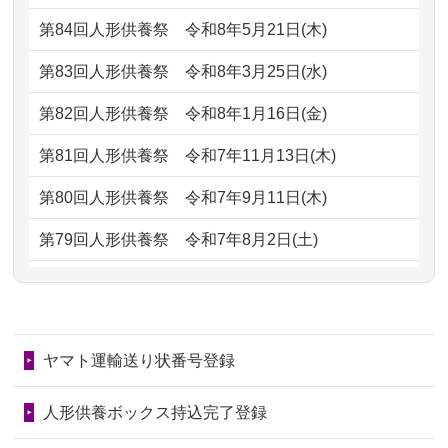
2026/07/06
9年間自由が丘店を見守ってくれてあり
2024/01/13
会社のようですが、きちんと供養して
第84回人形供養祭
令和8年5月21日(木)
がとう。
もらえるのですか？
第83回人形供養祭
令和8年3月25日(水)
2026/07/05
しっかりとお人形たちの供養をしてい
2024/01/13
お人形の引取りはお願いできますか？
ただけると...
第82回人形供養祭
令和8年1月16日(金)
2024/01/13
お人形を持込みたいのですが？
2026/06/30
長年大事にしてきた雛人形です、供養
第81回人形供養祭
令和7年11月13日(木)
していただ...
2024/01/13
供養後の通知はもらえますか？
第80回人形供養祭
令和7年9月11日(木)
2026/06/29
ガラスケースのまま引き取ってくださ
2024/01/13
供養が終わったお人形以外はどうして
第79回人形供養祭
令和7年8月2日(土)
るのが助か...
るのですか？
第78回人形供養祭
令和7年6月20日(金)
2026/06/28
子どもの頃、妹と一緒にお雛様を出し
2024/01/11
供養が終わったお人形はどうなるので
第77回人形供養祭
令和7年4月15日(火)
ました。お...
しょうか？
ヤマト運輸送り状番号登録
第76回人形供養祭
令和7年2月28日(金)
2026/06/28
きちんと供養していただけると思った
2024/01/04
ガラスケースは外しても良いですか？
ので、お願...
第75回人形供養祭
令和7年1月17日(金)
人形供養ボックス持込完了登録
2026/06/28
以前和人形やぬいぐるみを供養いただ