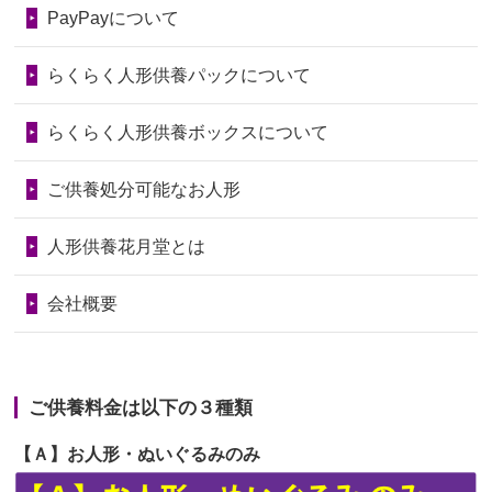
第74回人形供養祭
令和6年12月4日(水)
PayPayについて
いたことが...
第73回人形供養祭
令和6年10月17日(木)
らくらく人形供養パックについて
2026/06/28
老後のことを考え体力のあるうちに身
第72回人形供養祭
令和6年9月9日(月)
の回りの物...
らくらく人形供養ボックスについて
第71回人形供養祭
令和6年8月1日(木)
2026/06/28
人形たちに これまで本当にありがとう
第70回人形供養祭
令和6年6月21日(金)
ご供養処分可能なお人形
天...
第69回人形供養祭
令和6年5月9日(木)
2026/06/24
今は亡き両親が孫（私の子供）の初節
人形供養花月堂とは
句に贈って...
第68回人形供養祭
令和6年3月22日(金)
会社概要
2026/06/23
ありがとうね
第67回人形供養祭
令和6年1月31日(水)
2026/06/22
長い間、ありがとうございました。髪
第66回人形供養祭
令和5年12月22日(金)
が伸びた時...
ご供養料金は以下の３種類
第65回人形供養祭
令和5年11月09日(木)
2026/06/22
娘の初めてのひな祭りにあわせて、娘
【Ａ】お人形・ぬいぐるみのみ
第64回人形供養祭
令和5年9月21日(木)
の祖父母か...