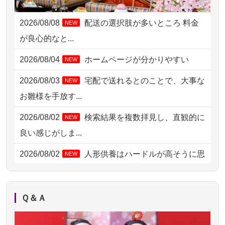
2026/08/06 09:17
三重県の方からお申込み
2026/08/08
配送の選択肢が多いところ 料金
NEW
2026/08/06 06:48
横浜市の方からお申込み
が良心的なと...
2026/08/05 15:07
東京都の方からお申込み
2026/08/04
ホームページが分かりやすい
NEW
2026/08/05 11:33
神奈川の方からお申込み
2026/08/03
宅配で送れるとのことで、大事な
NEW
2026/08/04 17:34
西亀有の方からお申込み
お雛様を手放す...
2026/08/04 15:40
千葉県の方からお申込み
2026/08/02
検索結果を複数拝見し、直観的に
NEW
2026/08/04 14:04
東京都の方からお申込み
良い感じがしま...
2026/08/04 00:38
中野区の方からお申込み
2026/08/02
人形供養はハードルが高そうに思
NEW
えるのですが、...
2026/08/03 21:17
愛知県の方からお申込み
2026/08/02
祖母の人形供養の際も利用させて
NEW
2026/08/02 18:47
虎ノ門の方からお申込み
Ｑ＆Ａ
いただき安心感がある
2026/08/02 11:15
千葉県の方からお申込み