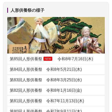
か？
での方法が...
人形供養祭の様子
2024/01/13
ぬいぐるみを供養・処分して欲しいの
2026/07/11
思い出のある人形達を、ちゃんと供養
ですが？
したく、花...
2024/01/13
お雛様のセットを供養・処分したいの
2026/07/10
家から近かったので。
ですが、お雛様とお内裏様だ...
2026/07/08
誰も住んでいない実家の片付けを始め
2024/01/13
供養申込みの後、供養祭までお人形は
ました。 ...
どうなってるのですか？
第85回人形供養祭
令和8年7月16日(木)
NEW
2026/07/06
9年間自由が丘店を見守ってくれてあり
2024/01/13
会社のようですが、きちんと供養して
第84回人形供養祭
令和8年5月21日(木)
がとう。
もらえるのですか？
第83回人形供養祭
令和8年3月25日(水)
2026/07/05
しっかりとお人形たちの供養をしてい
2024/01/13
お人形の引取りはお願いできますか？
ただけると...
第82回人形供養祭
令和8年1月16日(金)
2024/01/13
お人形を持込みたいのですが？
2026/06/30
長年大事にしてきた雛人形です、供養
第81回人形供養祭
令和7年11月13日(木)
していただ...
2024/01/13
供養後の通知はもらえますか？
第80回人形供養祭
令和7年9月11日(木)