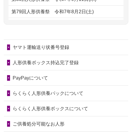
2026/06/29
ガラスケースのまま引き取ってくださ
2024/01/13
供養が終わったお人形以外はどうして
第79回人形供養祭
令和7年8月2日(土)
るのが助か...
るのですか？
第78回人形供養祭
令和7年6月20日(金)
2026/06/28
子どもの頃、妹と一緒にお雛様を出し
2024/01/11
供養が終わったお人形はどうなるので
第77回人形供養祭
令和7年4月15日(火)
ました。お...
しょうか？
ヤマト運輸送り状番号登録
第76回人形供養祭
令和7年2月28日(金)
2026/06/28
きちんと供養していただけると思った
2024/01/04
ガラスケースは外しても良いですか？
ので、お願...
第75回人形供養祭
令和7年1月17日(金)
人形供養ボックス持込完了登録
2026/06/28
以前和人形やぬいぐるみを供養いただ
第74回人形供養祭
令和6年12月4日(水)
PayPayについて
いたことが...
第73回人形供養祭
令和6年10月17日(木)
らくらく人形供養パックについて
2026/06/28
老後のことを考え体力のあるうちに身
第72回人形供養祭
令和6年9月9日(月)
の回りの物...
らくらく人形供養ボックスについて
第71回人形供養祭
令和6年8月1日(木)
2026/06/28
人形たちに これまで本当にありがとう
第70回人形供養祭
令和6年6月21日(金)
ご供養処分可能なお人形
天...