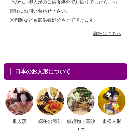
その他、御人形のご供養処分でお困りでしたら、お
気軽にお問い合わせ下さい。
※剥製なども御供養処分させて頂きます。
詳細はこちら
日本のお人形について
雛人形
端午の節句
縁起物・高砂
市松人形
人形