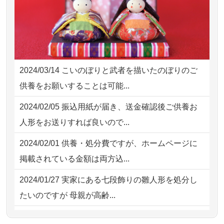
2026/08/01
お人形の仕分けなども丁寧に行う
NEW
2026/08/02 10:39
神奈川の方からお申込み
様子から、大切...
2026/08/02 09:15
神奈川の方からお申込み
2026/07/25
供養の内容（料金や送り方等）がとて
2026/08/02 06:46
相模原の方からお申込み
も丁寧に説...
2024/03/14
こいのぼりと武者を描いたのぼりのご
2026/08/01 19:28
東京都の方からお申込み
2026/07/18
つい先日も利用させていただきまし
供養をお願いすることは可能...
た。 手続...
2026/08/01 17:10
東京都の方からお申込み
2024/02/05
振込用紙が届き、送金確認後ご供養お
2026/07/18
大切にしていたお人形をきちんと供養
2026/08/01 11:07
さいたの方からお申込み
人形をお送りすれば良いので...
してくださ...
2026/07/31 17:28
栃木県の方からお申込み
2024/02/01
供養・処分費ですが、ホームページに
2026/07/15
子供の頃から可愛がってきた七段飾り
掲載されている金額は両方込...
の雛人形で...
2024/01/27
実家にある七段飾りの雛人形を処分し
2026/07/15
お客様の声を読み、丁寧に供養してい
たいのですが 母親が高齢...
ただけそう...
2024/01/13
剥製の供養・処分をお願いできます
2026/07/13
遠方からでもご依頼出来る点と申込ま