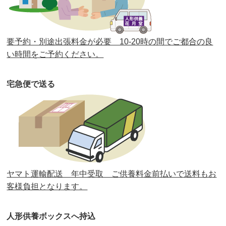
第37回人形供養祭
令和2年6月8日(月)
第36回人形供養祭
令和2年4月16日(木)
要予約・別途出張料金が必要 10-20時の間でご都合の良
第35回人形供養祭
令和2年2月13日(木)
い時間をご予約ください。
第34回人形供養祭
令和元年12月18日(水)
宅急便で送る
第33回人形供養祭
令和元年9月11日(水)
第32回人形供養祭
令和元年6月12日(水)
第31回人形供養祭
平成31年3月13日(水)
第30回人形供養祭
平成30年11月28日(水)
ヤマト運輸配送 年中受取 ご供養料金前払いで送料もお
第29回人形供養祭
平成30年5月23日(水)
客様負担となります。
第28回人形供養祭
平成29年12月8日(金)
人形供養ボックスへ持込
第27回人形供養祭
平成29年6月14日(水)