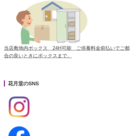
第26回人形供養祭
平成28年12月15日(木)
第25回人形供養祭
平成28年6月16日(木)
第24回人形供養祭
平成27年11月27日
第23回人形供養祭
平成26年12月5日
当店敷地内ボックス 24H可能 ご供養料金前払いでご都
合の良いときにボックスまで。
第22回人形供養祭
平成26年4月28日
第21回人形供養祭
平成25年12月26日
花月堂のSNS
第20回人形供養祭
平成25年5月10日
第19回人形供養祭
平成24年11月27日
第18回人形供養祭
平成24年6月21日
第17回人形供養祭
平成24年2月17日
第16回人形供養祭
平成23年10月4日