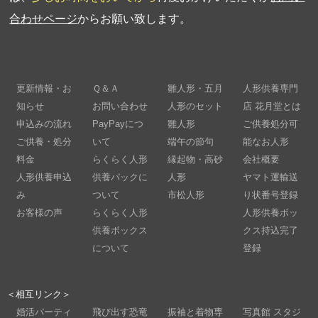
合わせページ
からお願い致します。
更新情報・お
Ｑ＆Ａ
雛人形・五月
人形供養専門
知らせ
お問い合わせ
人形のセット
店 花月堂とは
申込みの流れ
PayPayにつ
雛人形
ご供養処分可
ご供養・処分
いて
端午の節句
能なお人形
料金
らくらく人形
縁起物・高砂
会社概要
人形供養申込
供養パックに
人形
ヤマト運輸送
み
ついて
市松人形
り状番号登録
お客様の声
らくらく人形
人形供養ボッ
供養ボックス
クス持込完了
について
登録
＜相互リンク＞
婚活パーティ
飛び出す恐竜
振袖と着物専
写真館 スタジ