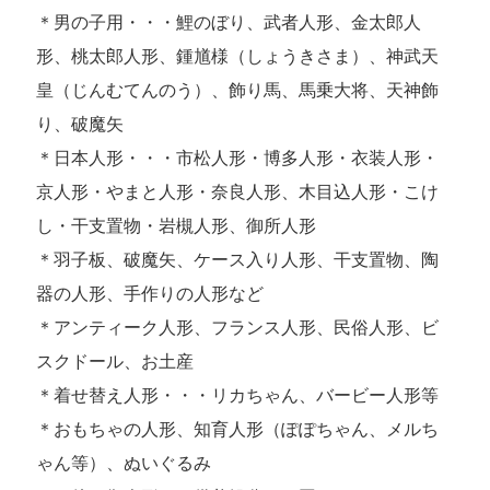
＊男の子用・・・鯉のぼり、武者人形、金太郎人
形、桃太郎人形、鍾馗様（しょうきさま）、神武天
皇（じんむてんのう）、飾り馬、馬乗大将、天神飾
り、破魔矢
＊日本人形・・・市松人形・博多人形・衣装人形・
京人形・やまと人形・奈良人形、木目込人形・こけ
し・干支置物・岩槻人形、御所人形
＊羽子板、破魔矢、ケース入り人形、干支置物、陶
器の人形、手作りの人形など
＊アンティーク人形、フランス人形、民俗人形、ビ
スクドール、お土産
＊着せ替え人形・・・リカちゃん、バービー人形等
＊おもちゃの人形、知育人形（ぽぽちゃん、メルち
ゃん等）、ぬいぐるみ