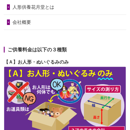
第69回人形供養祭
令和6年5月9日(木)
2026/06/24
今は亡き両親が孫（私の子供）の初節
人形供養花月堂とは
句に贈って...
第68回人形供養祭
令和6年3月22日(金)
会社概要
2026/06/23
ありがとうね
第67回人形供養祭
令和6年1月31日(水)
2026/06/22
長い間、ありがとうございました。髪
第66回人形供養祭
令和5年12月22日(金)
が伸びた時...
ご供養料金は以下の３種類
第65回人形供養祭
令和5年11月09日(木)
2026/06/22
娘の初めてのひな祭りにあわせて、娘
【Ａ】お人形・ぬいぐるみのみ
第64回人形供養祭
令和5年9月21日(木)
の祖父母か...
第63回人形供養祭
令和5年8月1日(火)
2026/06/20
雛人形をお道具も含め一式で引き取っ
第62回人形供養祭
令和5年6月21日(水)
てくださる...
第61回人形供養祭
令和5年5月19日(金)
第60回人形供養祭
令和5年3月28日(火)
第59回人形供養祭
令和5年2月10日(金)