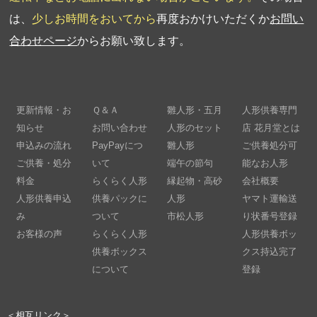
は、
少しお時間をおいてから
再度おかけいただくか
お問い
合わせページ
からお願い致します。
更新情報・お
Ｑ＆Ａ
雛人形・五月
人形供養専門
知らせ
お問い合わせ
人形のセット
店 花月堂とは
申込みの流れ
PayPayにつ
雛人形
ご供養処分可
ご供養・処分
いて
端午の節句
能なお人形
料金
らくらく人形
縁起物・高砂
会社概要
人形供養申込
供養パックに
人形
ヤマト運輸送
み
ついて
市松人形
り状番号登録
お客様の声
らくらく人形
人形供養ボッ
供養ボックス
クス持込完了
について
登録
＜相互リンク＞