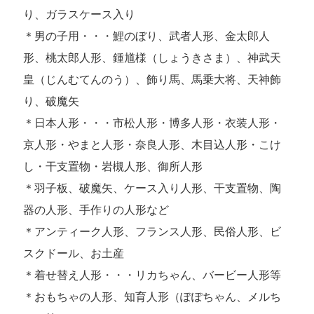
り、ガラスケース入り
＊男の子用・・・鯉のぼり、武者人形、金太郎人
形、桃太郎人形、鍾馗様（しょうきさま）、神武天
皇（じんむてんのう）、飾り馬、馬乗大将、天神飾
り、破魔矢
＊日本人形・・・市松人形・博多人形・衣装人形・
京人形・やまと人形・奈良人形、木目込人形・こけ
し・干支置物・岩槻人形、御所人形
＊羽子板、破魔矢、ケース入り人形、干支置物、陶
器の人形、手作りの人形など
＊アンティーク人形、フランス人形、民俗人形、ビ
スクドール、お土産
＊着せ替え人形・・・リカちゃん、バービー人形等
＊おもちゃの人形、知育人形（ぽぽちゃん、メルち