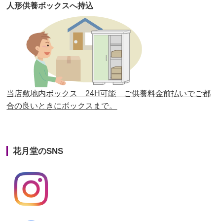
人形供養ボックスへ持込
第27回人形供養祭
平成29年6月14日(水)
第26回人形供養祭
平成28年12月15日(木)
第25回人形供養祭
平成28年6月16日(木)
第24回人形供養祭
平成27年11月27日
第23回人形供養祭
平成26年12月5日
当店敷地内ボックス 24H可能 ご供養料金前払いでご都
合の良いときにボックスまで。
第22回人形供養祭
平成26年4月28日
第21回人形供養祭
平成25年12月26日
花月堂のSNS
第20回人形供養祭
平成25年5月10日
第19回人形供養祭
平成24年11月27日
第18回人形供養祭
平成24年6月21日
第17回人形供養祭
平成24年2月17日