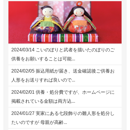
2026/08/02 11:15
千葉県の方からお申込み
2026/08/01
お人形の仕分けなども丁寧に行う
NEW
2026/08/02 10:39
神奈川の方からお申込み
様子から、大切...
2026/08/02 09:15
神奈川の方からお申込み
2026/07/25
供養の内容（料金や送り方等）がとて
2026/08/02 06:46
相模原の方からお申込み
も丁寧に説...
2024/03/14
こいのぼりと武者を描いたのぼりのご
2026/08/01 19:28
東京都の方からお申込み
2026/07/18
つい先日も利用させていただきまし
供養をお願いすることは可能...
た。 手続...
2026/08/01 17:10
東京都の方からお申込み
2024/02/05
振込用紙が届き、送金確認後ご供養お
2026/07/18
大切にしていたお人形をきちんと供養
2026/08/01 11:07
さいたの方からお申込み
人形をお送りすれば良いので...
してくださ...
2026/07/31 17:28
栃木県の方からお申込み
2024/02/01
供養・処分費ですが、ホームページに
2026/07/15
子供の頃から可愛がってきた七段飾り
掲載されている金額は両方込...
の雛人形で...
2024/01/27
実家にある七段飾りの雛人形を処分し
2026/07/15
お客様の声を読み、丁寧に供養してい
たいのですが 母親が高齢...
ただけそう...