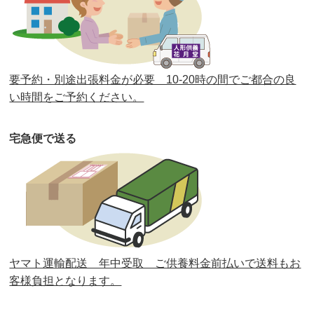
第38回人形供養祭
令和2年8月26日(水)
第37回人形供養祭
令和2年6月8日(月)
第36回人形供養祭
令和2年4月16日(木)
要予約・別途出張料金が必要 10-20時の間でご都合の良
第35回人形供養祭
令和2年2月13日(木)
い時間をご予約ください。
第34回人形供養祭
令和元年12月18日(水)
宅急便で送る
第33回人形供養祭
令和元年9月11日(水)
第32回人形供養祭
令和元年6月12日(水)
第31回人形供養祭
平成31年3月13日(水)
第30回人形供養祭
平成30年11月28日(水)
ヤマト運輸配送 年中受取 ご供養料金前払いで送料もお
第29回人形供養祭
平成30年5月23日(水)
客様負担となります。
第28回人形供養祭
平成29年12月8日(金)