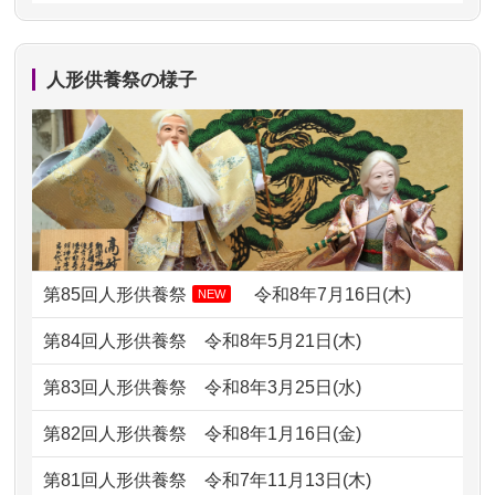
2024/01/13
剥製の供養・処分をお願いできます
2026/07/13
遠方からでもご依頼出来る点と申込ま
か？
での方法が...
人形供養祭の様子
2024/01/13
ぬいぐるみを供養・処分して欲しいの
2026/07/11
思い出のある人形達を、ちゃんと供養
ですが？
したく、花...
2024/01/13
お雛様のセットを供養・処分したいの
2026/07/10
家から近かったので。
ですが、お雛様とお内裏様だ...
2026/07/08
誰も住んでいない実家の片付けを始め
2024/01/13
供養申込みの後、供養祭までお人形は
ました。 ...
どうなってるのですか？
第85回人形供養祭
令和8年7月16日(木)
NEW
2026/07/06
9年間自由が丘店を見守ってくれてあり
2024/01/13
会社のようですが、きちんと供養して
第84回人形供養祭
令和8年5月21日(木)
がとう。
もらえるのですか？
第83回人形供養祭
令和8年3月25日(水)
2026/07/05
しっかりとお人形たちの供養をしてい
2024/01/13
お人形の引取りはお願いできますか？
ただけると...
第82回人形供養祭
令和8年1月16日(金)
2024/01/13
お人形を持込みたいのですが？
2026/06/30
長年大事にしてきた雛人形です、供養
第81回人形供養祭
令和7年11月13日(木)