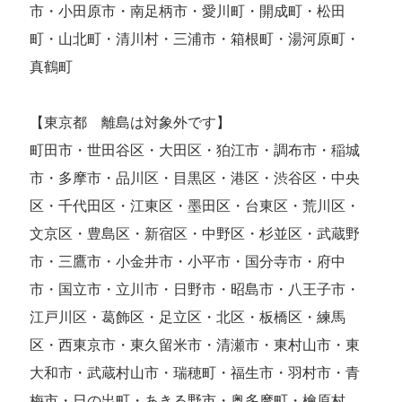
市・小田原市・南足柄市・愛川町・開成町・松田
町・山北町・清川村・三浦市・箱根町・湯河原町・
真鶴町
【東京都 離島は対象外です】
町田市・世田谷区・大田区・狛江市・調布市・稲城
市・多摩市・品川区・目黒区・港区・渋谷区・中央
区・千代田区・江東区・墨田区・台東区・荒川区・
文京区・豊島区・新宿区・中野区・杉並区・武蔵野
市・三鷹市・小金井市・小平市・国分寺市・府中
市・国立市・立川市・日野市・昭島市・八王子市・
江戸川区・葛飾区・足立区・北区・板橋区・練馬
区・西東京市・東久留米市・清瀬市・東村山市・東
大和市・武蔵村山市・瑞穂町・福生市・羽村市・青
梅市・日の出町・あきる野市・奥多摩町・檜原村