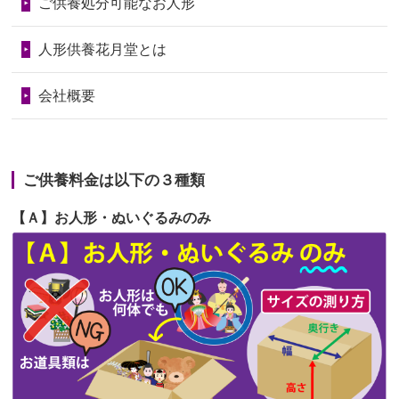
第70回人形供養祭
令和6年6月21日(金)
ご供養処分可能なお人形
天...
第69回人形供養祭
令和6年5月9日(木)
2026/06/24
今は亡き両親が孫（私の子供）の初節
人形供養花月堂とは
句に贈って...
第68回人形供養祭
令和6年3月22日(金)
会社概要
2026/06/23
ありがとうね
第67回人形供養祭
令和6年1月31日(水)
2026/06/22
長い間、ありがとうございました。髪
第66回人形供養祭
令和5年12月22日(金)
が伸びた時...
ご供養料金は以下の３種類
第65回人形供養祭
令和5年11月09日(木)
2026/06/22
娘の初めてのひな祭りにあわせて、娘
【Ａ】お人形・ぬいぐるみのみ
第64回人形供養祭
令和5年9月21日(木)
の祖父母か...
第63回人形供養祭
令和5年8月1日(火)
2026/06/20
雛人形をお道具も含め一式で引き取っ
第62回人形供養祭
令和5年6月21日(水)
てくださる...
第61回人形供養祭
令和5年5月19日(金)
第60回人形供養祭
令和5年3月28日(火)