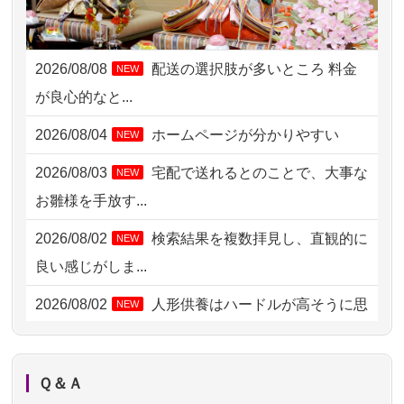
2026/08/06 09:17
三重県の方からお申込み
2026/08/08
配送の選択肢が多いところ 料金
NEW
2026/08/06 06:48
横浜市の方からお申込み
が良心的なと...
2026/08/05 15:07
東京都の方からお申込み
2026/08/04
ホームページが分かりやすい
NEW
2026/08/05 11:33
神奈川の方からお申込み
2026/08/03
宅配で送れるとのことで、大事な
NEW
2026/08/04 17:34
西亀有の方からお申込み
お雛様を手放す...
2026/08/04 15:40
千葉県の方からお申込み
2026/08/02
検索結果を複数拝見し、直観的に
NEW
2026/08/04 14:04
東京都の方からお申込み
良い感じがしま...
2026/08/04 00:38
中野区の方からお申込み
2026/08/02
人形供養はハードルが高そうに思
NEW
えるのですが、...
2026/08/03 21:17
愛知県の方からお申込み
2026/08/02
祖母の人形供養の際も利用させて
NEW
2026/08/02 18:47
虎ノ門の方からお申込み
Ｑ＆Ａ
いただき安心感がある