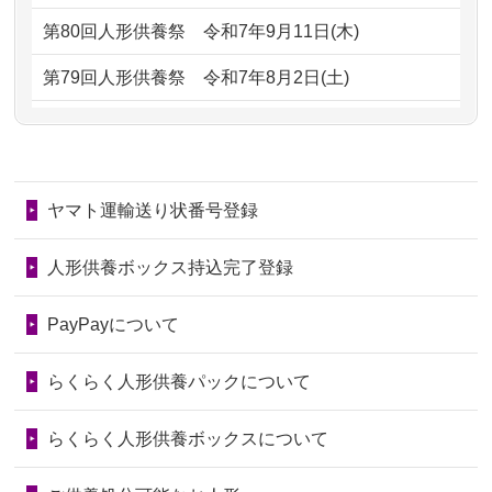
していただ...
2024/01/13
供養後の通知はもらえますか？
第80回人形供養祭
令和7年9月11日(木)
2026/06/29
ガラスケースのまま引き取ってくださ
2024/01/13
供養が終わったお人形以外はどうして
第79回人形供養祭
令和7年8月2日(土)
るのが助か...
るのですか？
第78回人形供養祭
令和7年6月20日(金)
2026/06/28
子どもの頃、妹と一緒にお雛様を出し
2024/01/11
供養が終わったお人形はどうなるので
第77回人形供養祭
令和7年4月15日(火)
ました。お...
しょうか？
ヤマト運輸送り状番号登録
第76回人形供養祭
令和7年2月28日(金)
2026/06/28
きちんと供養していただけると思った
2024/01/04
ガラスケースは外しても良いですか？
ので、お願...
第75回人形供養祭
令和7年1月17日(金)
人形供養ボックス持込完了登録
2026/06/28
以前和人形やぬいぐるみを供養いただ
第74回人形供養祭
令和6年12月4日(水)
PayPayについて
いたことが...
第73回人形供養祭
令和6年10月17日(木)
らくらく人形供養パックについて
2026/06/28
老後のことを考え体力のあるうちに身
第72回人形供養祭
令和6年9月9日(月)
の回りの物...
らくらく人形供養ボックスについて
第71回人形供養祭
令和6年8月1日(木)
2026/06/28
人形たちに これまで本当にありがとう