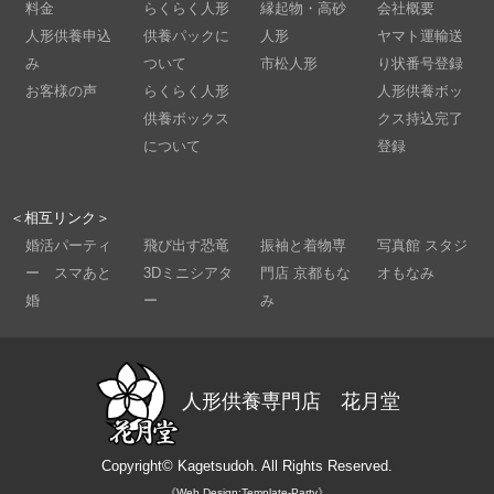
料金
らくらく人形
縁起物・高砂
会社概要
人形供養申込
供養パックに
人形
ヤマト運輸送
み
ついて
市松人形
り状番号登録
お客様の声
らくらく人形
人形供養ボッ
供養ボックス
クス持込完了
について
登録
＜相互リンク＞
婚活パーティ
飛び出す恐竜
振袖と着物専
写真館 スタジ
ー スマあと
3Dミニシアタ
門店 京都もな
オもなみ
婚
ー
み
人形供養専門店 花月堂
Copyright©
Kagetsudoh.
All Rights Reserved.
《Web Design:Template-Party》