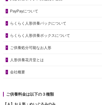
2026/06/28
老後のことを考え体力のあるうちに身
第74回人形供養祭
令和6年12月4日(水)
PayPayについて
の回りの物...
第73回人形供養祭
令和6年10月17日(木)
らくらく人形供養パックについて
2026/06/28
人形たちに これまで本当にありがとう
第72回人形供養祭
令和6年9月9日(月)
天...
らくらく人形供養ボックスについて
第71回人形供養祭
令和6年8月1日(木)
2026/06/24
今は亡き両親が孫（私の子供）の初節
第70回人形供養祭
令和6年6月21日(金)
ご供養処分可能なお人形
句に贈って...
第69回人形供養祭
令和6年5月9日(木)
2026/06/23
ありがとうね
人形供養花月堂とは
第68回人形供養祭
令和6年3月22日(金)
2026/06/22
長い間、ありがとうございました。髪
会社概要
が伸びた時...
第67回人形供養祭
令和6年1月31日(水)
2026/06/22
娘の初めてのひな祭りにあわせて、娘
第66回人形供養祭
令和5年12月22日(金)
の祖父母か...
ご供養料金は以下の３種類
第65回人形供養祭
令和5年11月09日(木)
2026/06/20
雛人形をお道具も含め一式で引き取っ
【Ａ】お人形・ぬいぐるみのみ