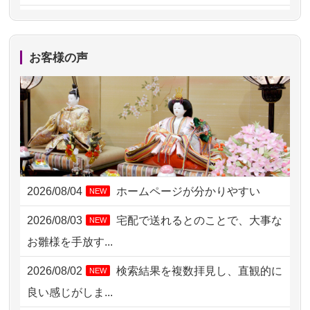
2026/08/06 09:17
三重県の方からお申込み
2026/08/06 06:48
横浜市の方からお申込み
お客様の声
2026/08/05 15:07
東京都の方からお申込み
2026/08/05 11:33
神奈川の方からお申込み
2026/08/04 17:34
西亀有の方からお申込み
2026/08/04 15:40
千葉県の方からお申込み
2026/08/04
ホームページが分かりやすい
NEW
2026/08/04 14:04
東京都の方からお申込み
2026/08/03
宅配で送れるとのことで、大事な
NEW
2026/08/04 00:38
中野区の方からお申込み
お雛様を手放す...
2026/08/03 21:17
愛知県の方からお申込み
2026/08/02
検索結果を複数拝見し、直観的に
NEW
2026/08/02 18:47
虎ノ門の方からお申込み
良い感じがしま...