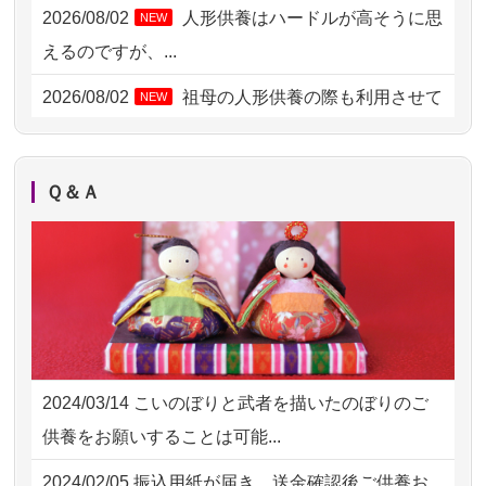
2026/08/02 11:15
千葉県の方からお申込み
2026/08/02
人形供養はハードルが高そうに思
NEW
2026/08/02 10:39
神奈川の方からお申込み
えるのですが、...
2026/08/02 09:15
神奈川の方からお申込み
2026/08/02
祖母の人形供養の際も利用させて
NEW
いただき安心感がある
2026/08/02 06:46
相模原の方からお申込み
2026/08/01
お人形の仕分けなども丁寧に行う
NEW
2026/08/01 19:28
東京都の方からお申込み
Ｑ＆Ａ
様子から、大切...
2026/08/01 17:10
東京都の方からお申込み
2026/07/25
供養の内容（料金や送り方等）がとて
2026/08/01 11:07
さいたの方からお申込み
も丁寧に説...
2026/07/31 17:28
栃木県の方からお申込み
2026/07/18
つい先日も利用させていただきまし
2026/07/31 12:32
東京都の方からお申込み
た。 手続...
2024/03/14
こいのぼりと武者を描いたのぼりのご
2026/07/31 10:29
京都市の方からお申込み
2026/07/18
大切にしていたお人形をきちんと供養
供養をお願いすることは可能...
してくださ...
2026/07/31 08:41
埼玉県の方からお申込み
2024/02/05
振込用紙が届き、送金確認後ご供養お