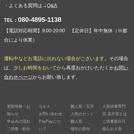
・よくある質問は→
Q&A
080-4895-1138
TEL：
【電話対応時間】9:00-20:00 【定休日】年中無休（※都
合により休業）
運転中などお電話に出れない場合がございます。
その場合
は、
少しお時間をおいてから
再度おかけいただくか
お問い
合わせページ
からお願い致します。
更新情報・お
Ｑ＆Ａ
雛人形・五月
人形供養専門
知らせ
お問い合わせ
人形のセット
店 花月堂とは
申込みの流れ
PayPayにつ
雛人形
ご供養処分可
ご供養・処分
いて
端午の節句
能なお人形