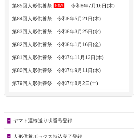
どうなってるのですか？
第85回人形供養祭
令和8年7月16日(木)
NEW
2026/07/05
しっかりとお人形たちの供養をしてい
2024/01/13
会社のようですが、きちんと供養して
第84回人形供養祭
令和8年5月21日(木)
ただけると...
もらえるのですか？
第83回人形供養祭
令和8年3月25日(水)
2026/06/30
長年大事にしてきた雛人形です、供養
2024/01/13
お人形の引取りはお願いできますか？
していただ...
第82回人形供養祭
令和8年1月16日(金)
2024/01/13
お人形を持込みたいのですが？
2026/06/29
ガラスケースのまま引き取ってくださ
第81回人形供養祭
令和7年11月13日(木)
るのが助か...
2024/01/13
供養後の通知はもらえますか？
第80回人形供養祭
令和7年9月11日(木)
2026/06/28
子どもの頃、妹と一緒にお雛様を出し
2024/01/13
供養が終わったお人形以外はどうして
第79回人形供養祭
令和7年8月2日(土)
ました。お...
るのですか？
第78回人形供養祭
令和7年6月20日(金)
2026/06/28
きちんと供養していただけると思った
2024/01/11
供養が終わったお人形はどうなるので
第77回人形供養祭
令和7年4月15日(火)
ので、お願...
しょうか？
ヤマト運輸送り状番号登録
第76回人形供養祭
令和7年2月28日(金)
2026/06/28
以前和人形やぬいぐるみを供養いただ
2024/01/04
ガラスケースは外しても良いですか？
いたことが...
第75回人形供養祭
令和7年1月17日(金)
人形供養ボックス持込完了登録