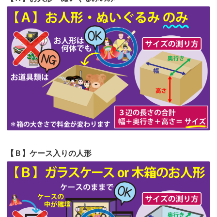
第64回人形供養祭
令和5年9月21日(木)
てくださる...
第63回人形供養祭
令和5年8月1日(火)
2026/06/19
インターネット検索でホームページを
第62回人形供養祭
令和5年6月21日(水)
見つけまし...
第61回人形供養祭
令和5年5月19日(金)
第60回人形供養祭
令和5年3月28日(火)
第59回人形供養祭
令和5年2月10日(金)
第58回人形供養祭
令和5年12月21日(水)
第57回人形供養祭
令和4年11月22日(火)
【Ｂ】ケース入りの人形
第56回人形供養祭
令和4年10月19日(水)
第55回人形供養祭
令和4年9月8日(木)
第54回人形供養祭
令和4年8月1日(月)