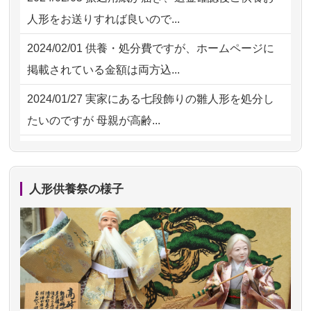
2026/07/15
子供の頃から可愛がってきた七段飾り
2026/07/30 22:27
墨田区の方からお申込み
人形をお送りすれば良いので...
の雛人形で...
2026/07/30 17:02
神奈川の方からお申込み
2024/02/01
供養・処分費ですが、ホームページに
2026/07/15
お客様の声を読み、丁寧に供養してい
掲載されている金額は両方込...
ただけそう...
2024/01/27
実家にある七段飾りの雛人形を処分し
2026/07/13
遠方からでもご依頼出来る点と申込ま
たいのですが 母親が高齢...
での方法が...
2024/01/13
剥製の供養・処分をお願いできます
2026/07/11
思い出のある人形達を、ちゃんと供養
か？
したく、花...
人形供養祭の様子
2024/01/13
ぬいぐるみを供養・処分して欲しいの
2026/07/10
家から近かったので。
ですが？
2026/07/08
誰も住んでいない実家の片付けを始め
2024/01/13
お雛様のセットを供養・処分したいの
ました。 ...
ですが、お雛様とお内裏様だ...
2026/07/06
9年間自由が丘店を見守ってくれてあり
2024/01/13
供養申込みの後、供養祭までお人形は
がとう。