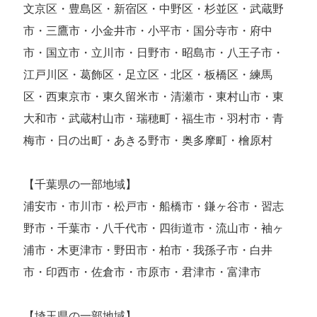
文京区・豊島区・新宿区・中野区・杉並区・武蔵野
市・三鷹市・小金井市・小平市・国分寺市・府中
市・国立市・立川市・日野市・昭島市・八王子市・
江戸川区・葛飾区・足立区・北区・板橋区・練馬
区・西東京市・東久留米市・清瀬市・東村山市・東
大和市・武蔵村山市・瑞穂町・福生市・羽村市・青
梅市・日の出町・あきる野市・奥多摩町・檜原村
【千葉県の一部地域】
浦安市・市川市・松戸市・船橋市・鎌ヶ谷市・習志
野市・千葉市・八千代市・四街道市・流山市・袖ヶ
浦市・木更津市・野田市・柏市・我孫子市・白井
市・印西市・佐倉市・市原市・君津市・富津市
【埼玉県の一部地域】