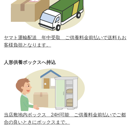
第32回人形供養祭
令和元年6月12日(水)
第31回人形供養祭
平成31年3月13日(水)
第30回人形供養祭
平成30年11月28日(水)
ヤマト運輸配送 年中受取 ご供養料金前払いで送料もお
第29回人形供養祭
平成30年5月23日(水)
客様負担となります。
第28回人形供養祭
平成29年12月8日(金)
人形供養ボックスへ持込
第27回人形供養祭
平成29年6月14日(水)
第26回人形供養祭
平成28年12月15日(木)
第25回人形供養祭
平成28年6月16日(木)
第24回人形供養祭
平成27年11月27日
第23回人形供養祭
平成26年12月5日
当店敷地内ボックス 24H可能 ご供養料金前払いでご都
合の良いときにボックスまで。
第22回人形供養祭
平成26年4月28日