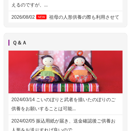
2026/08/02 06:46
相模原の方からお申込み
えるのですが、...
2026/08/01 19:28
東京都の方からお申込み
2026/08/02
祖母の人形供養の際も利用させて
NEW
いただき安心感がある
2026/08/01 17:10
東京都の方からお申込み
2026/08/01
お人形の仕分けなども丁寧に行う
NEW
2026/08/01 11:07
さいたの方からお申込み
Ｑ＆Ａ
様子から、大切...
2026/07/31 17:28
栃木県の方からお申込み
2026/07/25
供養の内容（料金や送り方等）がとて
2026/07/31 12:32
東京都の方からお申込み
も丁寧に説...
2026/07/31 10:29
京都市の方からお申込み
2026/07/18
つい先日も利用させていただきまし
2026/07/31 08:41
埼玉県の方からお申込み
た。 手続...
2024/03/14
こいのぼりと武者を描いたのぼりのご
2026/07/30 22:27
墨田区の方からお申込み
2026/07/18
大切にしていたお人形をきちんと供養
供養をお願いすることは可能...
してくださ...
2026/07/30 17:02
神奈川の方からお申込み
2024/02/05
振込用紙が届き、送金確認後ご供養お
2026/07/15
子供の頃から可愛がってきた七段飾り
2026/07/30 15:59
神奈川の方からお申込み
人形をお送りすれば良いので...