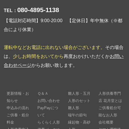
080-4895-1138
TEL：
【電話対応時間】9:00-20:00 【定休日】年中無休（※都
合により休業）
運転中などお電話に出れない場合がございます。
その場合
は、
少しお時間をおいてから
再度おかけいただくか
お問い
合わせページ
からお願い致します。
更新情報・お
Ｑ＆Ａ
雛人形・五月
人形供養専門
知らせ
お問い合わせ
人形のセット
店 花月堂とは
申込みの流れ
PayPayにつ
雛人形
ご供養処分可
ご供養・処分
いて
端午の節句
能なお人形
料金
らくらく人形
縁起物・高砂
会社概要