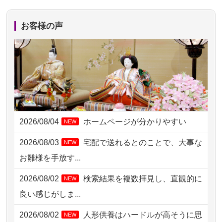
2026/08/05 11:33
神奈川の方からお申込み
お客様の声
2026/08/04 17:34
西亀有の方からお申込み
2026/08/04 15:40
千葉県の方からお申込み
2026/08/04 14:04
東京都の方からお申込み
2026/08/04 00:38
中野区の方からお申込み
2026/08/04
ホームページが分かりやすい
NEW
2026/08/03 21:17
愛知県の方からお申込み
2026/08/03
宅配で送れるとのことで、大事な
NEW
2026/08/02 18:47
虎ノ門の方からお申込み
お雛様を手放す...
2026/08/02 11:15
千葉県の方からお申込み
2026/08/02
検索結果を複数拝見し、直観的に
NEW
2026/08/02 10:39
神奈川の方からお申込み
良い感じがしま...
2026/08/02 09:15
神奈川の方からお申込み
2026/08/02
人形供養はハードルが高そうに思
NEW