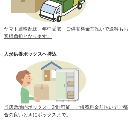
第31回人形供養祭
平成31年3月13日(水)
第30回人形供養祭
平成30年11月28日(水)
ヤマト運輸配送 年中受取 ご供養料金前払いで送料もお
第29回人形供養祭
平成30年5月23日(水)
客様負担となります。
第28回人形供養祭
平成29年12月8日(金)
人形供養ボックスへ持込
第27回人形供養祭
平成29年6月14日(水)
第26回人形供養祭
平成28年12月15日(木)
第25回人形供養祭
平成28年6月16日(木)
第24回人形供養祭
平成27年11月27日
第23回人形供養祭
平成26年12月5日
当店敷地内ボックス 24H可能 ご供養料金前払いでご都
合の良いときにボックスまで。
第22回人形供養祭
平成26年4月28日
第21回人形供養祭
平成25年12月26日