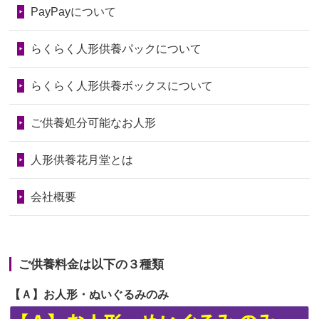
第74回人形供養祭
令和6年12月4日(水)
PayPayについて
の回りの物...
第73回人形供養祭
令和6年10月17日(木)
らくらく人形供養パックについて
2026/06/28
人形たちに これまで本当にありがとう
第72回人形供養祭
令和6年9月9日(月)
天...
らくらく人形供養ボックスについて
第71回人形供養祭
令和6年8月1日(木)
2026/06/24
今は亡き両親が孫（私の子供）の初節
第70回人形供養祭
令和6年6月21日(金)
ご供養処分可能なお人形
句に贈って...
第69回人形供養祭
令和6年5月9日(木)
2026/06/23
ありがとうね
人形供養花月堂とは
第68回人形供養祭
令和6年3月22日(金)
2026/06/22
長い間、ありがとうございました。髪
会社概要
が伸びた時...
第67回人形供養祭
令和6年1月31日(水)
2026/06/22
娘の初めてのひな祭りにあわせて、娘
第66回人形供養祭
令和5年12月22日(金)
の祖父母か...
ご供養料金は以下の３種類
第65回人形供養祭
令和5年11月09日(木)
2026/06/20
雛人形をお道具も含め一式で引き取っ
【Ａ】お人形・ぬいぐるみのみ
第64回人形供養祭
令和5年9月21日(木)
てくださる...