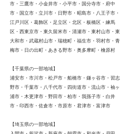
市・三鷹市・小金井市・小平市・国分寺市・府中
市・国立市・立川市・日野市・昭島市・八王子市・
江戸川区・葛飾区・足立区・北区・板橋区・練馬
区・西東京市・東久留米市・清瀬市・東村山市・東
大和市・武蔵村山市・瑞穂町・福生市・羽村市・青
梅市・日の出町・あきる野市・奥多摩町・檜原村
【千葉県の一部地域】
浦安市・市川市・松戸市・船橋市・鎌ヶ谷市・習志
野市・千葉市・八千代市・四街道市・流山市・袖ヶ
浦市・木更津市・野田市・柏市・我孫子市・白井
市・印西市・佐倉市・市原市・君津市・富津市
【埼玉県の一部地域】
入間市・所沢市・新座市・朝霞市・和光市・戸田