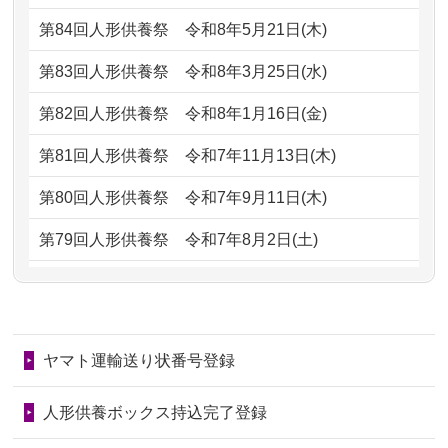
2026/07/05
しっかりとお人形たちの供養をしてい
2024/01/13
会社のようですが、きちんと供養して
第84回人形供養祭
令和8年5月21日(木)
ただけると...
もらえるのですか？
第83回人形供養祭
令和8年3月25日(水)
2026/06/30
長年大事にしてきた雛人形です、供養
2024/01/13
お人形の引取りはお願いできますか？
していただ...
第82回人形供養祭
令和8年1月16日(金)
2024/01/13
お人形を持込みたいのですが？
2026/06/29
ガラスケースのまま引き取ってくださ
第81回人形供養祭
令和7年11月13日(木)
るのが助か...
2024/01/13
供養後の通知はもらえますか？
第80回人形供養祭
令和7年9月11日(木)
2026/06/28
子どもの頃、妹と一緒にお雛様を出し
2024/01/13
供養が終わったお人形以外はどうして
第79回人形供養祭
令和7年8月2日(土)
ました。お...
るのですか？
第78回人形供養祭
令和7年6月20日(金)
2026/06/28
きちんと供養していただけると思った
2024/01/11
供養が終わったお人形はどうなるので
第77回人形供養祭
令和7年4月15日(火)
ので、お願...
しょうか？
ヤマト運輸送り状番号登録
第76回人形供養祭
令和7年2月28日(金)
2026/06/28
以前和人形やぬいぐるみを供養いただ
2024/01/04
ガラスケースは外しても良いですか？
いたことが...
第75回人形供養祭
令和7年1月17日(金)
人形供養ボックス持込完了登録
2026/06/28
老後のことを考え体力のあるうちに身