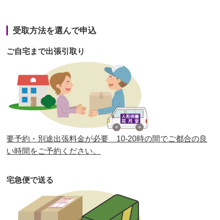
第42回人形供養祭
令和3年3月9日(水)
第41回人形供養祭
令和3年1月27日(水)
受取方法を選んで申込
第40回人形供養祭
令和2年12月7日(月)
ご自宅まで出張引取り
第39回人形供養祭
令和2年10月22日(木)
第38回人形供養祭
令和2年8月26日(水)
第37回人形供養祭
令和2年6月8日(月)
第36回人形供養祭
令和2年4月16日(木)
要予約・別途出張料金が必要 10-20時の間でご都合の良
第35回人形供養祭
令和2年2月13日(木)
い時間をご予約ください。
第34回人形供養祭
令和元年12月18日(水)
宅急便で送る
第33回人形供養祭
令和元年9月11日(水)
第32回人形供養祭
令和元年6月12日(水)