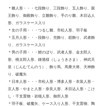
＊雛人形・・・七段飾り、三段飾り、五人飾り、親
王飾り、御殿飾り、立雛飾り、手のり雛、木目込人
形、ガラスケース入り
＊女の子用・・・つるし雛、市松人形、羽子板
＊五月人形・・・段飾り、兜飾り、鎧飾り、武者飾
り、ガラスケース入り
＊男の子用・・・鯉のぼり、武者人形、金太郎人
形、桃太郎人形、鍾馗様（しょうきさま）、神武天
皇（じんむてんのう）、飾り馬、馬乗大将、天神飾
り、破魔矢
＊日本人形・・・市松人形・博多人形・衣装人形・
京人形・やまと人形・奈良人形、木目込人形・こけ
し・干支置物・岩槻人形、御所人形
＊羽子板、破魔矢、ケース入り人形、干支置物、陶