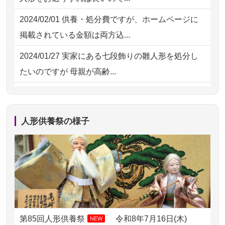
の雛人形で...
2026/07/30 08:46
東京都の方からお申込み
2024/02/01
供養・処分費ですが、ホームページに
2026/07/15
お客様の声を読み、丁寧に供養してい
掲載されている金額は両方込...
ただけそう...
2024/01/27
実家にある七段飾りの雛人形を処分し
2026/07/13
遠方からでもご依頼出来る点と申込ま
たいのですが 母親が高齢...
での方法が...
2024/01/13
剥製の供養・処分をお願いできます
2026/07/11
思い出のある人形達を、ちゃんと供養
か？
したく、花...
人形供養祭の様子
2024/01/13
ぬいぐるみを供養・処分して欲しいの
2026/07/10
家から近かったので。
ですが？
2026/07/08
誰も住んでいない実家の片付けを始め
2024/01/13
お雛様のセットを供養・処分したいの
ました。 ...
ですが、お雛様とお内裏様だ...
2026/07/06
9年間自由が丘店を見守ってくれてあり
2024/01/13
供養申込みの後、供養祭までお人形は
がとう。
どうなってるのですか？
第85回人形供養祭
令和8年7月16日(木)
NEW