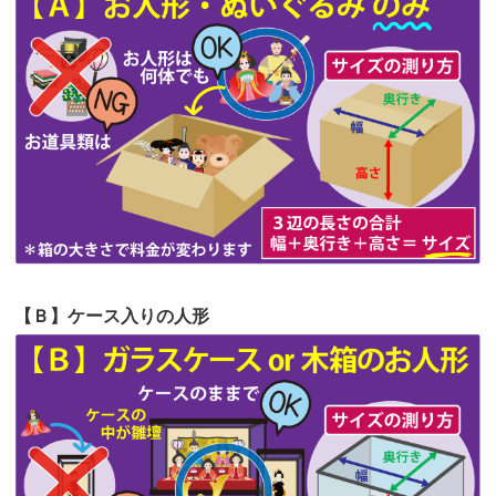
第63回人形供養祭
令和5年8月1日(火)
2026/06/19
インターネット検索でホームページを
第62回人形供養祭
令和5年6月21日(水)
見つけまし...
第61回人形供養祭
令和5年5月19日(金)
第60回人形供養祭
令和5年3月28日(火)
第59回人形供養祭
令和5年2月10日(金)
第58回人形供養祭
令和5年12月21日(水)
第57回人形供養祭
令和4年11月22日(火)
【Ｂ】ケース入りの人形
第56回人形供養祭
令和4年10月19日(水)
第55回人形供養祭
令和4年9月8日(木)
第54回人形供養祭
令和4年8月1日(月)
第53回人形供養祭
令和4年7月1日(金)