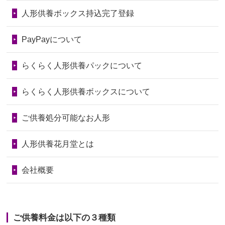
いたことが...
第75回人形供養祭
令和7年1月17日(金)
人形供養ボックス持込完了登録
2026/06/28
老後のことを考え体力のあるうちに身
第74回人形供養祭
令和6年12月4日(水)
PayPayについて
の回りの物...
第73回人形供養祭
令和6年10月17日(木)
らくらく人形供養パックについて
2026/06/28
人形たちに これまで本当にありがとう
第72回人形供養祭
令和6年9月9日(月)
天...
らくらく人形供養ボックスについて
第71回人形供養祭
令和6年8月1日(木)
2026/06/24
今は亡き両親が孫（私の子供）の初節
第70回人形供養祭
令和6年6月21日(金)
ご供養処分可能なお人形
句に贈って...
第69回人形供養祭
令和6年5月9日(木)
2026/06/23
ありがとうね
人形供養花月堂とは
第68回人形供養祭
令和6年3月22日(金)
2026/06/22
長い間、ありがとうございました。髪
会社概要
が伸びた時...
第67回人形供養祭
令和6年1月31日(水)
2026/06/22
娘の初めてのひな祭りにあわせて、娘
第66回人形供養祭
令和5年12月22日(金)
の祖父母か...
ご供養料金は以下の３種類
第65回人形供養祭
令和5年11月09日(木)