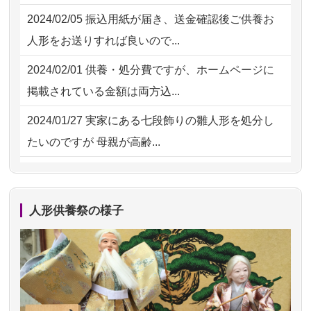
2026/07/30 17:02
神奈川の方からお申込み
2024/02/05
振込用紙が届き、送金確認後ご供養お
2026/07/15
子供の頃から可愛がってきた七段飾り
2026/07/30 15:59
神奈川の方からお申込み
人形をお送りすれば良いので...
の雛人形で...
2026/07/30 08:46
東京都の方からお申込み
2024/02/01
供養・処分費ですが、ホームページに
2026/07/15
お客様の声を読み、丁寧に供養してい
掲載されている金額は両方込...
ただけそう...
2024/01/27
実家にある七段飾りの雛人形を処分し
2026/07/13
遠方からでもご依頼出来る点と申込ま
たいのですが 母親が高齢...
での方法が...
2024/01/13
剥製の供養・処分をお願いできます
2026/07/11
思い出のある人形達を、ちゃんと供養
か？
したく、花...
人形供養祭の様子
2024/01/13
ぬいぐるみを供養・処分して欲しいの
2026/07/10
家から近かったので。
ですが？
2026/07/08
誰も住んでいない実家の片付けを始め
2024/01/13
お雛様のセットを供養・処分したいの
ました。 ...
ですが、お雛様とお内裏様だ...
2026/07/06
9年間自由が丘店を見守ってくれてあり