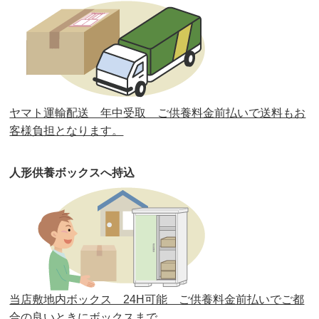
第32回人形供養祭
令和元年6月12日(水)
第31回人形供養祭
平成31年3月13日(水)
第30回人形供養祭
平成30年11月28日(水)
ヤマト運輸配送 年中受取 ご供養料金前払いで送料もお
第29回人形供養祭
平成30年5月23日(水)
客様負担となります。
第28回人形供養祭
平成29年12月8日(金)
人形供養ボックスへ持込
第27回人形供養祭
平成29年6月14日(水)
第26回人形供養祭
平成28年12月15日(木)
第25回人形供養祭
平成28年6月16日(木)
第24回人形供養祭
平成27年11月27日
第23回人形供養祭
平成26年12月5日
当店敷地内ボックス 24H可能 ご供養料金前払いでご都
合の良いときにボックスまで。