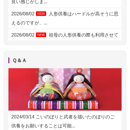
良い感じがしま...
2026/08/02 09:15
神奈川の方からお申込み
2026/08/02
人形供養はハードルが高そうに思
NEW
2026/08/02 06:46
相模原の方からお申込み
えるのですが、...
2026/08/01 19:28
東京都の方からお申込み
2026/08/02
祖母の人形供養の際も利用させて
NEW
いただき安心感がある
2026/08/01 17:10
東京都の方からお申込み
2026/08/01
お人形の仕分けなども丁寧に行う
NEW
2026/08/01 11:07
さいたの方からお申込み
Ｑ＆Ａ
様子から、大切...
2026/07/31 17:28
栃木県の方からお申込み
2026/07/25
供養の内容（料金や送り方等）がとて
2026/07/31 12:32
東京都の方からお申込み
も丁寧に説...
2026/07/31 10:29
京都市の方からお申込み
2026/07/18
つい先日も利用させていただきまし
2026/07/31 08:41
埼玉県の方からお申込み
た。 手続...
2024/03/14
こいのぼりと武者を描いたのぼりのご
2026/07/30 22:27
墨田区の方からお申込み
2026/07/18
大切にしていたお人形をきちんと供養
供養をお願いすることは可能...
してくださ...