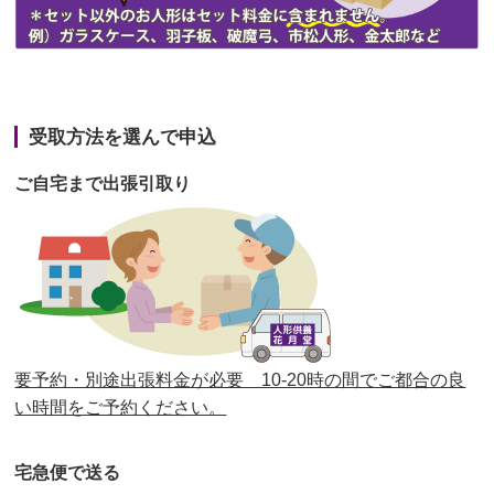
第43回人形供養祭
令和3年4月23日(金)
第42回人形供養祭
令和3年3月9日(水)
第41回人形供養祭
令和3年1月27日(水)
受取方法を選んで申込
第40回人形供養祭
令和2年12月7日(月)
ご自宅まで出張引取り
第39回人形供養祭
令和2年10月22日(木)
第38回人形供養祭
令和2年8月26日(水)
第37回人形供養祭
令和2年6月8日(月)
第36回人形供養祭
令和2年4月16日(木)
要予約・別途出張料金が必要 10-20時の間でご都合の良
第35回人形供養祭
令和2年2月13日(木)
い時間をご予約ください。
第34回人形供養祭
令和元年12月18日(水)
宅急便で送る
第33回人形供養祭
令和元年9月11日(水)