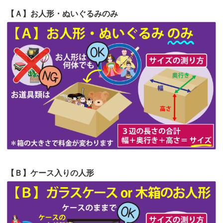
2026/06/20
雛人形をお道具も含め一式で引き取っ
【Ａ】お人形・ぬいぐるみのみ
第64回人形供養祭
令和5年9月21日(木)
てくださる...
第63回人形供養祭
令和5年8月1日(火)
2026/06/19
インターネット検索でホームページを
第62回人形供養祭
令和5年6月21日(水)
見つけまし...
第61回人形供養祭
令和5年5月19日(金)
第60回人形供養祭
令和5年3月28日(火)
第59回人形供養祭
令和5年2月10日(金)
第58回人形供養祭
令和5年12月21日(水)
第57回人形供養祭
令和4年11月22日(火)
【Ｂ】ケース入りの人形
第56回人形供養祭
令和4年10月19日(水)
第55回人形供養祭
令和4年9月8日(木)