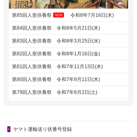
2024/01/13
供養申込みの後、供養祭までお人形は
がとう。
どうなってるのですか？
第85回人形供養祭
令和8年7月16日(木)
NEW
2026/07/05
しっかりとお人形たちの供養をしてい
2024/01/13
会社のようですが、きちんと供養して
第84回人形供養祭
令和8年5月21日(木)
ただけると...
もらえるのですか？
第83回人形供養祭
令和8年3月25日(水)
2026/06/30
長年大事にしてきた雛人形です、供養
2024/01/13
お人形の引取りはお願いできますか？
していただ...
第82回人形供養祭
令和8年1月16日(金)
2024/01/13
お人形を持込みたいのですが？
2026/06/29
ガラスケースのまま引き取ってくださ
第81回人形供養祭
令和7年11月13日(木)
るのが助か...
2024/01/13
供養後の通知はもらえますか？
第80回人形供養祭
令和7年9月11日(木)
2026/06/28
子どもの頃、妹と一緒にお雛様を出し
2024/01/13
供養が終わったお人形以外はどうして
第79回人形供養祭
令和7年8月2日(土)
ました。お...
るのですか？
第78回人形供養祭
令和7年6月20日(金)
2026/06/28
きちんと供養していただけると思った
2024/01/11
供養が終わったお人形はどうなるので
第77回人形供養祭
令和7年4月15日(火)
ので、お願...
しょうか？
ヤマト運輸送り状番号登録
第76回人形供養祭
令和7年2月28日(金)
2026/06/28
以前和人形やぬいぐるみを供養いただ
2024/01/04
ガラスケースは外しても良いですか？