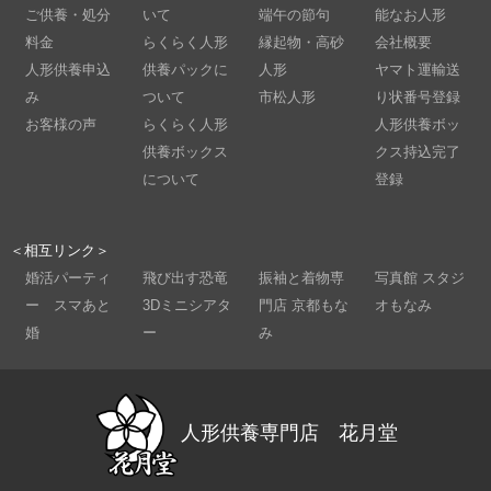
ご供養・処分
いて
端午の節句
能なお人形
料金
らくらく人形
縁起物・高砂
会社概要
人形供養申込
供養パックに
人形
ヤマト運輸送
み
ついて
市松人形
り状番号登録
お客様の声
らくらく人形
人形供養ボッ
供養ボックス
クス持込完了
について
登録
＜相互リンク＞
婚活パーティ
飛び出す恐竜
振袖と着物専
写真館 スタジ
ー スマあと
3Dミニシアタ
門店 京都もな
オもなみ
婚
ー
み
人形供養専門店 花月堂