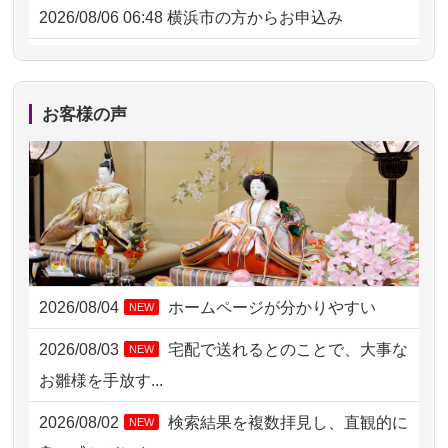
2026/08/06 06:48
横浜市の方からお申込み
2026/08/05 15:07
東京都の方からお申込み
2026/08/05 11:33
神奈川の方からお申込み
お客様の声
2026/08/04 17:34
西亀有の方からお申込み
2026/08/04 15:40
千葉県の方からお申込み
2026/08/04 14:04
東京都の方からお申込み
2026/08/04 00:38
中野区の方からお申込み
2026/08/04
ホームページが分かりやすい
NEW
2026/08/03 21:17
愛知県の方からお申込み
2026/08/03
宅配で送れるとのことで、大事な
NEW
2026/08/02 18:47
虎ノ門の方からお申込み
お雛様を手放す...
2026/08/02 11:15
千葉県の方からお申込み
2026/08/02
検索結果を複数拝見し、直観的に
NEW
2026/08/02 10:39
神奈川の方からお申込み