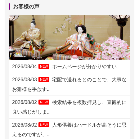
2026/08/05 11:33
神奈川の方からお申込み
お客様の声
2026/08/04 17:34
西亀有の方からお申込み
2026/08/04 15:40
千葉県の方からお申込み
2026/08/04 14:04
東京都の方からお申込み
2026/08/04 00:38
中野区の方からお申込み
2026/08/04
ホームページが分かりやすい
NEW
2026/08/03 21:17
愛知県の方からお申込み
2026/08/03
宅配で送れるとのことで、大事な
NEW
2026/08/02 18:47
虎ノ門の方からお申込み
お雛様を手放す...
2026/08/02 11:15
千葉県の方からお申込み
2026/08/02
検索結果を複数拝見し、直観的に
NEW
2026/08/02 10:39
神奈川の方からお申込み
良い感じがしま...
2026/08/02 09:15
神奈川の方からお申込み
2026/08/02
人形供養はハードルが高そうに思
NEW
2026/08/02 06:46
相模原の方からお申込み
えるのですが、...