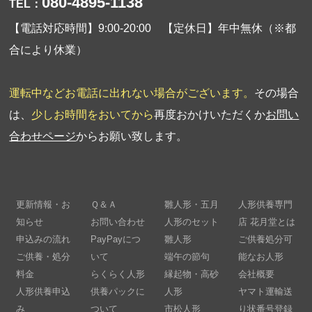
080-4895-1138
TEL：
【電話対応時間】9:00-20:00 【定休日】年中無休（※都
合により休業）
運転中などお電話に出れない場合がございます。
その場合
は、
少しお時間をおいてから
再度おかけいただくか
お問い
合わせページ
からお願い致します。
更新情報・お
Ｑ＆Ａ
雛人形・五月
人形供養専門
知らせ
お問い合わせ
人形のセット
店 花月堂とは
申込みの流れ
PayPayにつ
雛人形
ご供養処分可
ご供養・処分
いて
端午の節句
能なお人形
料金
らくらく人形
縁起物・高砂
会社概要
人形供養申込
供養パックに
人形
ヤマト運輸送
み
ついて
市松人形
り状番号登録