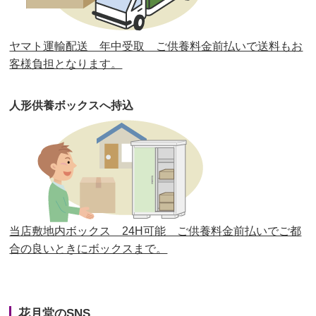
第30回人形供養祭
平成30年11月28日(水)
ヤマト運輸配送 年中受取 ご供養料金前払いで送料もお
第29回人形供養祭
平成30年5月23日(水)
客様負担となります。
第28回人形供養祭
平成29年12月8日(金)
人形供養ボックスへ持込
第27回人形供養祭
平成29年6月14日(水)
第26回人形供養祭
平成28年12月15日(木)
第25回人形供養祭
平成28年6月16日(木)
第24回人形供養祭
平成27年11月27日
第23回人形供養祭
平成26年12月5日
当店敷地内ボックス 24H可能 ご供養料金前払いでご都
合の良いときにボックスまで。
第22回人形供養祭
平成26年4月28日
第21回人形供養祭
平成25年12月26日
花月堂のSNS
第20回人形供養祭
平成25年5月10日