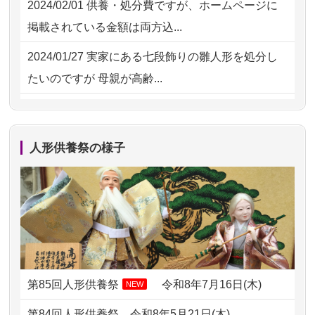
2024/02/01
供養・処分費ですが、ホームページに
2026/07/15
お客様の声を読み、丁寧に供養してい
掲載されている金額は両方込...
ただけそう...
2024/01/27
実家にある七段飾りの雛人形を処分し
2026/07/13
遠方からでもご依頼出来る点と申込ま
たいのですが 母親が高齢...
での方法が...
2024/01/13
剥製の供養・処分をお願いできます
2026/07/11
思い出のある人形達を、ちゃんと供養
か？
したく、花...
人形供養祭の様子
2024/01/13
ぬいぐるみを供養・処分して欲しいの
2026/07/10
家から近かったので。
ですが？
2026/07/08
誰も住んでいない実家の片付けを始め
2024/01/13
お雛様のセットを供養・処分したいの
ました。 ...
ですが、お雛様とお内裏様だ...
2026/07/06
9年間自由が丘店を見守ってくれてあり
2024/01/13
供養申込みの後、供養祭までお人形は
がとう。
どうなってるのですか？
第85回人形供養祭
令和8年7月16日(木)
NEW
2026/07/05
しっかりとお人形たちの供養をしてい
2024/01/13
会社のようですが、きちんと供養して
第84回人形供養祭
令和8年5月21日(木)