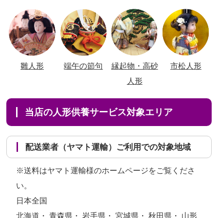
雛人形
端午の節句
縁起物・高砂
市松人形
人形
当店の人形供養サービス対象エリア
配送業者（ヤマト運輸）ご利用での対象地域
※送料はヤマト運輸様のホームページをご覧くださ
い。
日本全国
北海道・ 青森県・ 岩手県・ 宮城県・ 秋田県・ 山形