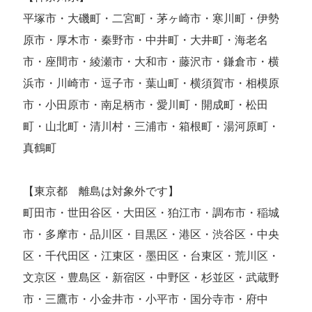
平塚市・大磯町・二宮町・茅ヶ崎市・寒川町・伊勢
原市・厚木市・秦野市・中井町・大井町・海老名
市・座間市・綾瀬市・大和市・藤沢市・鎌倉市・横
浜市・川崎市・逗子市・葉山町・横須賀市・相模原
市・小田原市・南足柄市・愛川町・開成町・松田
町・山北町・清川村・三浦市・箱根町・湯河原町・
真鶴町
【東京都 離島は対象外です】
町田市・世田谷区・大田区・狛江市・調布市・稲城
市・多摩市・品川区・目黒区・港区・渋谷区・中央
区・千代田区・江東区・墨田区・台東区・荒川区・
文京区・豊島区・新宿区・中野区・杉並区・武蔵野
市・三鷹市・小金井市・小平市・国分寺市・府中