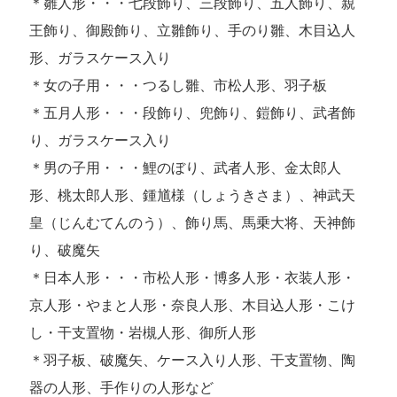
＊雛人形・・・七段飾り、三段飾り、五人飾り、親
王飾り、御殿飾り、立雛飾り、手のり雛、木目込人
形、ガラスケース入り
＊女の子用・・・つるし雛、市松人形、羽子板
＊五月人形・・・段飾り、兜飾り、鎧飾り、武者飾
り、ガラスケース入り
＊男の子用・・・鯉のぼり、武者人形、金太郎人
形、桃太郎人形、鍾馗様（しょうきさま）、神武天
皇（じんむてんのう）、飾り馬、馬乗大将、天神飾
り、破魔矢
＊日本人形・・・市松人形・博多人形・衣装人形・
京人形・やまと人形・奈良人形、木目込人形・こけ
し・干支置物・岩槻人形、御所人形
＊羽子板、破魔矢、ケース入り人形、干支置物、陶
器の人形、手作りの人形など