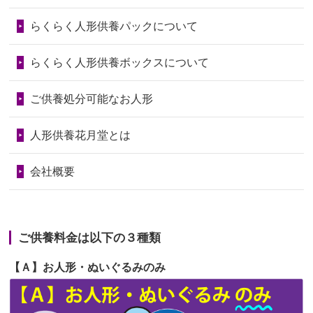
第73回人形供養祭
令和6年10月17日(木)
らくらく人形供養パックについて
2026/06/28
人形たちに これまで本当にありがとう
第72回人形供養祭
令和6年9月9日(月)
天...
らくらく人形供養ボックスについて
第71回人形供養祭
令和6年8月1日(木)
2026/06/24
今は亡き両親が孫（私の子供）の初節
第70回人形供養祭
令和6年6月21日(金)
ご供養処分可能なお人形
句に贈って...
第69回人形供養祭
令和6年5月9日(木)
2026/06/23
ありがとうね
人形供養花月堂とは
第68回人形供養祭
令和6年3月22日(金)
2026/06/22
長い間、ありがとうございました。髪
会社概要
が伸びた時...
第67回人形供養祭
令和6年1月31日(水)
2026/06/22
娘の初めてのひな祭りにあわせて、娘
第66回人形供養祭
令和5年12月22日(金)
の祖父母か...
ご供養料金は以下の３種類
第65回人形供養祭
令和5年11月09日(木)
2026/06/20
雛人形をお道具も含め一式で引き取っ
【Ａ】お人形・ぬいぐるみのみ
第64回人形供養祭
令和5年9月21日(木)
てくださる...
第63回人形供養祭
令和5年8月1日(火)
2026/06/19
インターネット検索でホームページを