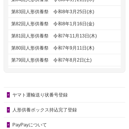
ただけると...
もらえるのですか？
第83回人形供養祭
令和8年3月25日(水)
2026/06/30
長年大事にしてきた雛人形です、供養
2024/01/13
お人形の引取りはお願いできますか？
していただ...
第82回人形供養祭
令和8年1月16日(金)
2024/01/13
お人形を持込みたいのですが？
2026/06/29
ガラスケースのまま引き取ってくださ
第81回人形供養祭
令和7年11月13日(木)
るのが助か...
2024/01/13
供養後の通知はもらえますか？
第80回人形供養祭
令和7年9月11日(木)
2026/06/28
子どもの頃、妹と一緒にお雛様を出し
2024/01/13
供養が終わったお人形以外はどうして
第79回人形供養祭
令和7年8月2日(土)
ました。お...
るのですか？
第78回人形供養祭
令和7年6月20日(金)
2026/06/28
きちんと供養していただけると思った
2024/01/11
供養が終わったお人形はどうなるので
第77回人形供養祭
令和7年4月15日(火)
ので、お願...
しょうか？
ヤマト運輸送り状番号登録
第76回人形供養祭
令和7年2月28日(金)
2026/06/28
以前和人形やぬいぐるみを供養いただ
2024/01/04
ガラスケースは外しても良いですか？
いたことが...
第75回人形供養祭
令和7年1月17日(金)
人形供養ボックス持込完了登録
2026/06/28
老後のことを考え体力のあるうちに身
第74回人形供養祭
令和6年12月4日(水)
PayPayについて
の回りの物...