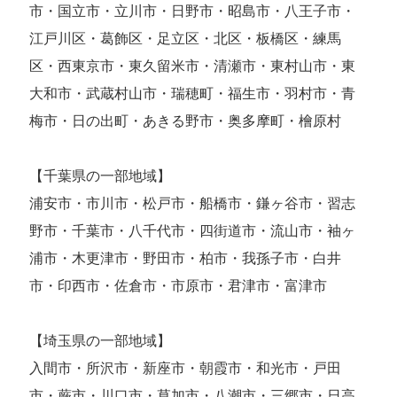
市・国立市・立川市・日野市・昭島市・八王子市・
江戸川区・葛飾区・足立区・北区・板橋区・練馬
区・西東京市・東久留米市・清瀬市・東村山市・東
大和市・武蔵村山市・瑞穂町・福生市・羽村市・青
梅市・日の出町・あきる野市・奥多摩町・檜原村
【千葉県の一部地域】
浦安市・市川市・松戸市・船橋市・鎌ヶ谷市・習志
野市・千葉市・八千代市・四街道市・流山市・袖ヶ
浦市・木更津市・野田市・柏市・我孫子市・白井
市・印西市・佐倉市・市原市・君津市・富津市
【埼玉県の一部地域】
入間市・所沢市・新座市・朝霞市・和光市・戸田
市・蕨市・川口市・草加市・八潮市・三郷市・日高