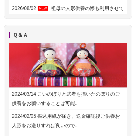
2026/08/01 19:28
東京都の方からお申込み
2026/08/02
祖母の人形供養の際も利用させて
NEW
いただき安心感がある
2026/08/01 17:10
東京都の方からお申込み
2026/08/01
お人形の仕分けなども丁寧に行う
NEW
2026/08/01 11:07
さいたの方からお申込み
Ｑ＆Ａ
様子から、大切...
2026/07/31 17:28
栃木県の方からお申込み
2026/07/25
供養の内容（料金や送り方等）がとて
2026/07/31 12:32
東京都の方からお申込み
も丁寧に説...
2026/07/31 10:29
京都市の方からお申込み
2026/07/18
つい先日も利用させていただきまし
2026/07/31 08:41
埼玉県の方からお申込み
た。 手続...
2024/03/14
こいのぼりと武者を描いたのぼりのご
2026/07/30 22:27
墨田区の方からお申込み
2026/07/18
大切にしていたお人形をきちんと供養
供養をお願いすることは可能...
してくださ...
2026/07/30 17:02
神奈川の方からお申込み
2024/02/05
振込用紙が届き、送金確認後ご供養お
2026/07/15
子供の頃から可愛がってきた七段飾り
2026/07/30 15:59
神奈川の方からお申込み
人形をお送りすれば良いので...
の雛人形で...
2026/07/30 08:46
東京都の方からお申込み