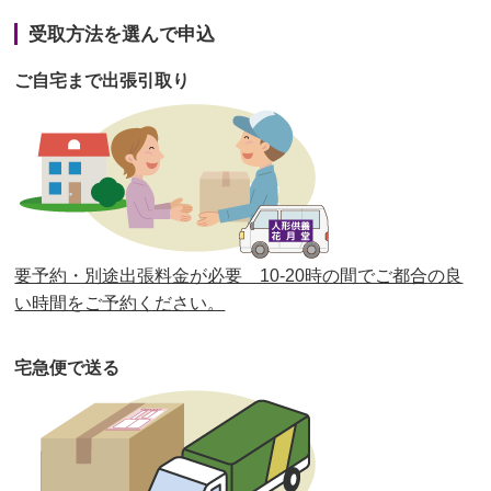
第41回人形供養祭
令和3年1月27日(水)
受取方法を選んで申込
第40回人形供養祭
令和2年12月7日(月)
ご自宅まで出張引取り
第39回人形供養祭
令和2年10月22日(木)
第38回人形供養祭
令和2年8月26日(水)
第37回人形供養祭
令和2年6月8日(月)
第36回人形供養祭
令和2年4月16日(木)
要予約・別途出張料金が必要 10-20時の間でご都合の良
第35回人形供養祭
令和2年2月13日(木)
い時間をご予約ください。
第34回人形供養祭
令和元年12月18日(水)
宅急便で送る
第33回人形供養祭
令和元年9月11日(水)
第32回人形供養祭
令和元年6月12日(水)
第31回人形供養祭
平成31年3月13日(水)