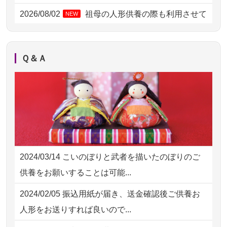
2026/08/01 19:28
東京都の方からお申込み
2026/08/02
祖母の人形供養の際も利用させて
NEW
いただき安心感がある
2026/08/01 17:10
東京都の方からお申込み
2026/08/01
お人形の仕分けなども丁寧に行う
NEW
2026/08/01 11:07
さいたの方からお申込み
Ｑ＆Ａ
様子から、大切...
2026/07/31 17:28
栃木県の方からお申込み
2026/07/25
供養の内容（料金や送り方等）がとて
2026/07/31 12:32
東京都の方からお申込み
も丁寧に説...
2026/07/31 10:29
京都市の方からお申込み
2026/07/18
つい先日も利用させていただきまし
2026/07/31 08:41
埼玉県の方からお申込み
た。 手続...
2024/03/14
こいのぼりと武者を描いたのぼりのご
2026/07/30 22:27
墨田区の方からお申込み
2026/07/18
大切にしていたお人形をきちんと供養
供養をお願いすることは可能...
してくださ...
2026/07/30 17:02
神奈川の方からお申込み
2024/02/05
振込用紙が届き、送金確認後ご供養お
2026/07/15
子供の頃から可愛がってきた七段飾り
2026/07/30 15:59
神奈川の方からお申込み
人形をお送りすれば良いので...
の雛人形で...
2026/07/30 08:46
東京都の方からお申込み