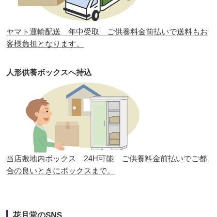
第30回人形供養祭
平成30年11月28日(水)
ヤマト運輸配送 年中受取 ご供養料金前払いで送料もお
第29回人形供養祭
平成30年5月23日(水)
客様負担となります。
第28回人形供養祭
平成29年12月8日(金)
人形供養ボックスへ持込
第27回人形供養祭
平成29年6月14日(水)
第26回人形供養祭
平成28年12月15日(木)
第25回人形供養祭
平成28年6月16日(木)
第24回人形供養祭
平成27年11月27日
第23回人形供養祭
平成26年12月5日
当店敷地内ボックス 24H可能 ご供養料金前払いでご都
合の良いときにボックスまで。
第22回人形供養祭
平成26年4月28日
第21回人形供養祭
平成25年12月26日
花月堂のSNS
第20回人形供養祭
平成25年5月10日