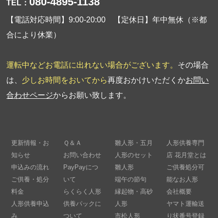
080-4895-1138
TEL：
【電話対応時間】9:00-20:00 【定休日】年中無休（※都
合により休業）
運転中などお電話に出れない場合がございます。
その場合
は、
少しお時間をおいてから
再度おかけいただくか
お問い
合わせページ
からお願い致します。
更新情報・お
Ｑ＆Ａ
雛人形・五月
人形供養専門
知らせ
お問い合わせ
人形のセット
店 花月堂とは
申込みの流れ
PayPayにつ
雛人形
ご供養処分可
ご供養・処分
いて
端午の節句
能なお人形
料金
らくらく人形
縁起物・高砂
会社概要
人形供養申込
供養パックに
人形
ヤマト運輸送
み
ついて
市松人形
り状番号登録