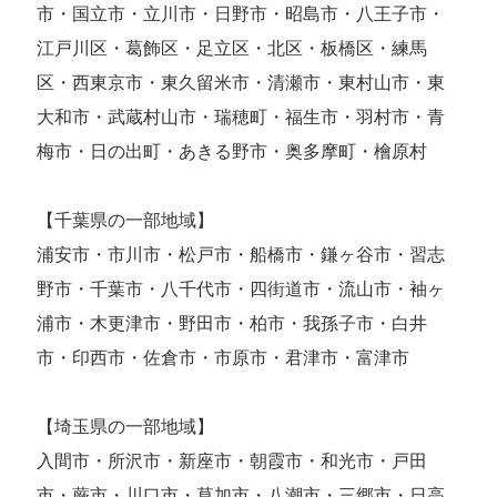
市・国立市・立川市・日野市・昭島市・八王子市・
江戸川区・葛飾区・足立区・北区・板橋区・練馬
区・西東京市・東久留米市・清瀬市・東村山市・東
大和市・武蔵村山市・瑞穂町・福生市・羽村市・青
梅市・日の出町・あきる野市・奥多摩町・檜原村
【千葉県の一部地域】
浦安市・市川市・松戸市・船橋市・鎌ヶ谷市・習志
野市・千葉市・八千代市・四街道市・流山市・袖ヶ
浦市・木更津市・野田市・柏市・我孫子市・白井
市・印西市・佐倉市・市原市・君津市・富津市
【埼玉県の一部地域】
入間市・所沢市・新座市・朝霞市・和光市・戸田
市・蕨市・川口市・草加市・八潮市・三郷市・日高