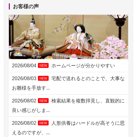
2026/08/05 11:33
神奈川の方からお申込み
お客様の声
2026/08/04 17:34
西亀有の方からお申込み
2026/08/04 15:40
千葉県の方からお申込み
2026/08/04 14:04
東京都の方からお申込み
2026/08/04 00:38
中野区の方からお申込み
2026/08/04
ホームページが分かりやすい
NEW
2026/08/03 21:17
愛知県の方からお申込み
2026/08/03
宅配で送れるとのことで、大事な
NEW
2026/08/02 18:47
虎ノ門の方からお申込み
お雛様を手放す...
2026/08/02 11:15
千葉県の方からお申込み
2026/08/02
検索結果を複数拝見し、直観的に
NEW
2026/08/02 10:39
神奈川の方からお申込み
良い感じがしま...
2026/08/02 09:15
神奈川の方からお申込み
2026/08/02
人形供養はハードルが高そうに思
NEW
2026/08/02 06:46
相模原の方からお申込み
えるのですが、...