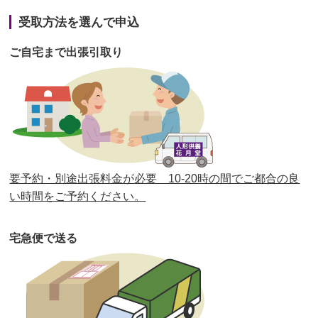
第41回人形供養祭
令和3年1月27日(水)
受取方法を選んで申込
第40回人形供養祭
令和2年12月7日(月)
ご自宅まで出張引取り
第39回人形供養祭
令和2年10月22日(木)
第38回人形供養祭
令和2年8月26日(水)
第37回人形供養祭
令和2年6月8日(月)
第36回人形供養祭
令和2年4月16日(木)
要予約・別途出張料金が必要 10-20時の間でご都合の良
第35回人形供養祭
令和2年2月13日(木)
い時間をご予約ください。
第34回人形供養祭
令和元年12月18日(水)
宅急便で送る
第33回人形供養祭
令和元年9月11日(水)
第32回人形供養祭
令和元年6月12日(水)
第31回人形供養祭
平成31年3月13日(水)