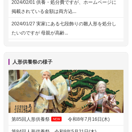
2024/02/01
供養・処分費ですが、ホームページに
2026/07/15
お客様の声を読み、丁寧に供養してい
掲載されている金額は両方込...
ただけそう...
2024/01/27
実家にある七段飾りの雛人形を処分し
2026/07/13
遠方からでもご依頼出来る点と申込ま
たいのですが 母親が高齢...
での方法が...
2024/01/13
剥製の供養・処分をお願いできます
2026/07/11
思い出のある人形達を、ちゃんと供養
か？
したく、花...
人形供養祭の様子
2024/01/13
ぬいぐるみを供養・処分して欲しいの
2026/07/10
家から近かったので。
ですが？
2026/07/08
誰も住んでいない実家の片付けを始め
2024/01/13
お雛様のセットを供養・処分したいの
ました。 ...
ですが、お雛様とお内裏様だ...
2026/07/06
9年間自由が丘店を見守ってくれてあり
2024/01/13
供養申込みの後、供養祭までお人形は
がとう。
どうなってるのですか？
第85回人形供養祭
令和8年7月16日(木)
NEW
2026/07/05
しっかりとお人形たちの供養をしてい
2024/01/13
会社のようですが、きちんと供養して
第84回人形供養祭
令和8年5月21日(木)