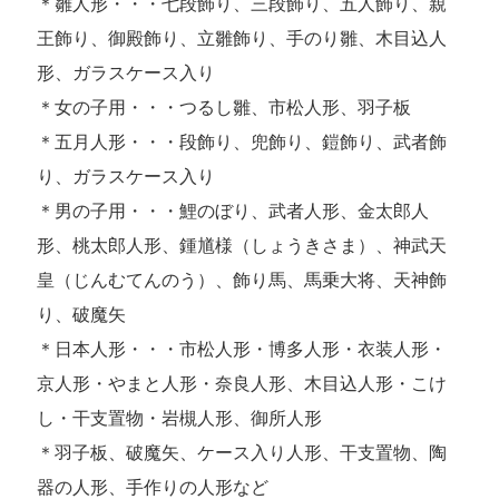
＊雛人形・・・七段飾り、三段飾り、五人飾り、親
王飾り、御殿飾り、立雛飾り、手のり雛、木目込人
形、ガラスケース入り
＊女の子用・・・つるし雛、市松人形、羽子板
＊五月人形・・・段飾り、兜飾り、鎧飾り、武者飾
り、ガラスケース入り
＊男の子用・・・鯉のぼり、武者人形、金太郎人
形、桃太郎人形、鍾馗様（しょうきさま）、神武天
皇（じんむてんのう）、飾り馬、馬乗大将、天神飾
り、破魔矢
＊日本人形・・・市松人形・博多人形・衣装人形・
京人形・やまと人形・奈良人形、木目込人形・こけ
し・干支置物・岩槻人形、御所人形
＊羽子板、破魔矢、ケース入り人形、干支置物、陶
器の人形、手作りの人形など