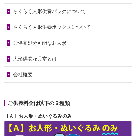
第73回人形供養祭
令和6年10月17日(木)
らくらく人形供養パックについて
2026/06/28
人形たちに これまで本当にありがとう
第72回人形供養祭
令和6年9月9日(月)
天...
らくらく人形供養ボックスについて
第71回人形供養祭
令和6年8月1日(木)
2026/06/24
今は亡き両親が孫（私の子供）の初節
第70回人形供養祭
令和6年6月21日(金)
ご供養処分可能なお人形
句に贈って...
第69回人形供養祭
令和6年5月9日(木)
2026/06/23
ありがとうね
人形供養花月堂とは
第68回人形供養祭
令和6年3月22日(金)
2026/06/22
長い間、ありがとうございました。髪
会社概要
が伸びた時...
第67回人形供養祭
令和6年1月31日(水)
2026/06/22
娘の初めてのひな祭りにあわせて、娘
第66回人形供養祭
令和5年12月22日(金)
の祖父母か...
ご供養料金は以下の３種類
第65回人形供養祭
令和5年11月09日(木)
2026/06/20
雛人形をお道具も含め一式で引き取っ
【Ａ】お人形・ぬいぐるみのみ
第64回人形供養祭
令和5年9月21日(木)
てくださる...
第63回人形供養祭
令和5年8月1日(火)
2026/06/19
インターネット検索でホームページを