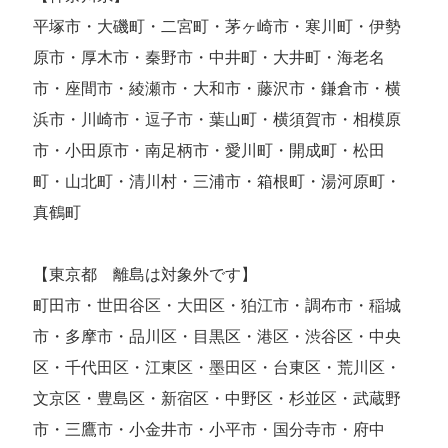
平塚市・大磯町・二宮町・茅ヶ崎市・寒川町・伊勢
原市・厚木市・秦野市・中井町・大井町・海老名
市・座間市・綾瀬市・大和市・藤沢市・鎌倉市・横
浜市・川崎市・逗子市・葉山町・横須賀市・相模原
市・小田原市・南足柄市・愛川町・開成町・松田
町・山北町・清川村・三浦市・箱根町・湯河原町・
真鶴町
【東京都 離島は対象外です】
町田市・世田谷区・大田区・狛江市・調布市・稲城
市・多摩市・品川区・目黒区・港区・渋谷区・中央
区・千代田区・江東区・墨田区・台東区・荒川区・
文京区・豊島区・新宿区・中野区・杉並区・武蔵野
市・三鷹市・小金井市・小平市・国分寺市・府中