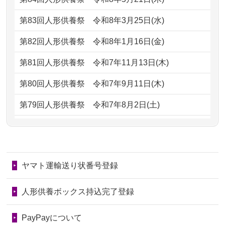
ただけると...
もらえるのですか？
第83回人形供養祭
令和8年3月25日(水)
2026/06/30
長年大事にしてきた雛人形です、供養
2024/01/13
お人形の引取りはお願いできますか？
していただ...
第82回人形供養祭
令和8年1月16日(金)
2024/01/13
お人形を持込みたいのですが？
2026/06/29
ガラスケースのまま引き取ってくださ
第81回人形供養祭
令和7年11月13日(木)
るのが助か...
2024/01/13
供養後の通知はもらえますか？
第80回人形供養祭
令和7年9月11日(木)
2026/06/28
子どもの頃、妹と一緒にお雛様を出し
2024/01/13
供養が終わったお人形以外はどうして
第79回人形供養祭
令和7年8月2日(土)
ました。お...
るのですか？
第78回人形供養祭
令和7年6月20日(金)
2026/06/28
きちんと供養していただけると思った
2024/01/11
供養が終わったお人形はどうなるので
第77回人形供養祭
令和7年4月15日(火)
ので、お願...
しょうか？
ヤマト運輸送り状番号登録
第76回人形供養祭
令和7年2月28日(金)
2026/06/28
以前和人形やぬいぐるみを供養いただ
2024/01/04
ガラスケースは外しても良いですか？
いたことが...
第75回人形供養祭
令和7年1月17日(金)
人形供養ボックス持込完了登録
2026/06/28
老後のことを考え体力のあるうちに身
第74回人形供養祭
令和6年12月4日(水)
PayPayについて
の回りの物...