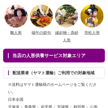
雛人形
端午の節句
縁起物・高砂
市松人形
人形
当店の人形供養サービス対象エリア
配送業者（ヤマト運輸）ご利用での対象地域
※送料はヤマト運輸様のホームページをご覧くださ
い。
日本全国
北海道・ 青森県・ 岩手県・ 宮城県・ 秋田県・ 山形