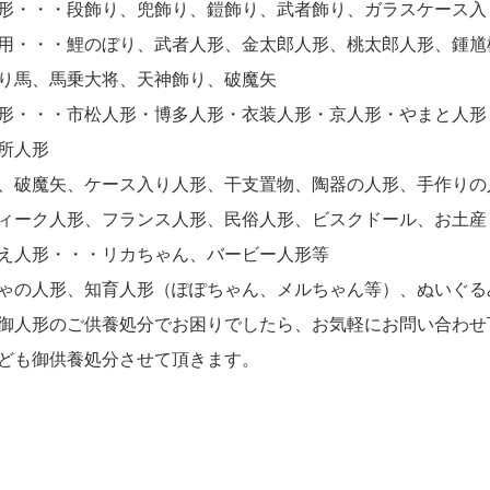
形・・・段飾り、兜飾り、鎧飾り、武者飾り、ガラスケース入
用・・・鯉のぼり、武者人形、金太郎人形、桃太郎人形、鍾馗
り馬、馬乗大将、天神飾り、破魔矢
形・・・市松人形・博多人形・衣装人形・京人形・やまと人形
所人形
、破魔矢、ケース入り人形、干支置物、陶器の人形、手作りの
ィーク人形、フランス人形、民俗人形、ビスクドール、お土産
え人形・・・リカちゃん、バービー人形等
ゃの人形、知育人形（ぽぽちゃん、メルちゃん等）、ぬいぐる
御人形のご供養処分でお困りでしたら、お気軽にお問い合わせ
ども御供養処分させて頂きます。