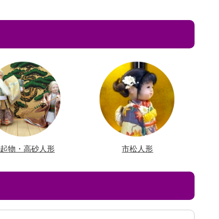
縁起物・高砂人形
市松人形