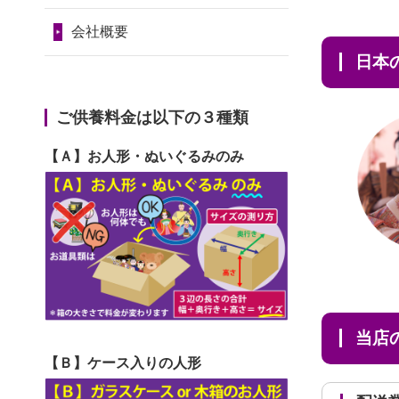
2024/01/11
供養が終わったお
だ...
令和7年1月17日(金)
人形はどうなるのでしょう
会社概要
2026/06/29
ガラスケースのま
第74回人形供養祭
か？
日
ま引き取ってくださるのが助
令和6年12月4日(水)
2024/01/04
ガラスケースは外
か...
第73回人形供養祭
ご供養料金は以下の３種類
しても良いですか？
2026/06/28
子どもの頃、妹と
令和6年10月17日(木)
【Ａ】お人形・ぬいぐるみのみ
一緒にお雛様を出しました。
第72回人形供養祭
お...
令和6年9月9日(月)
2026/06/28
きちんと供養して
第71回人形供養祭
いただけると思ったので、お
令和6年8月1日(木)
願...
第70回人形供養祭
2026/06/28
以前和人形やぬい
当
令和6年6月21日(金)
ぐるみを供養いただいたこと
【Ｂ】ケース入りの人形
第69回人形供養祭
が...