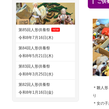
さ...
ご
2026/08/01 11:07
すが 母親が高齢...
さいたの方からお申込み
2026/07/15
子供の頃から可愛
2024/01/13
剥製の供養・処分
がってきた七段飾りの雛人形
2026/07/31 17:28
をお願いできますか？
で...
栃木県の方からお申込み
第85回人形供養祭
NEW
2024/01/13
ぬいぐるみを供
2026/07/15
お客様の声を読
令和8年7月16日(木)
2026/07/31 12:32
養・処分して欲しいのです
み、丁寧に供養していただけ
東京都の方からお申込み
第84回人形供養祭
が？
そう...
令和8年5月21日(木)
2026/07/31 10:29
2024/01/13
お雛様のセットを
2026/07/13
遠方からでもご依
京都市の方からお申込み
第83回人形供養祭
供養・処分したいのですが、
頼出来る点と申込までの方法
令和8年3月25日(水)
2026/07/31 08:41
お雛様とお内裏様だ...
が...
埼玉県の方からお申込み
第82回人形供養祭
2024/01/13
供養申込みの後、
＊雛人形
2026/07/11
思い出のある人形
令和8年1月16日(金)
2026/07/30 22:27
供養祭までお人形はどうなっ
り
達を、ちゃんと供養したく、
墨田区の方からお申込み
てるのですか？
第81回人形供養祭
＊女の子
花...