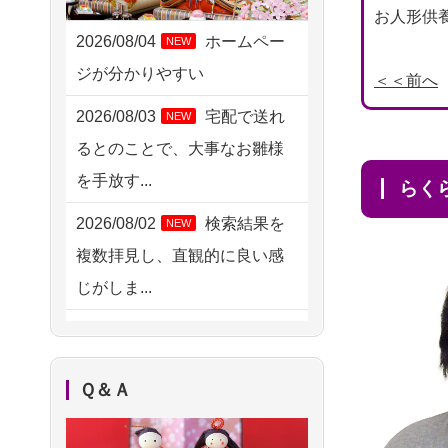
2026/08/04 17:34
お人形供養
西亀有の方からお申込み
2026/08/04
ホームペー
NEW
ジが分かりやすい
2026/08/04 15:40
＜＜前へ
千葉県の方からお申込み
2026/08/03
宅配で送れ
NEW
るとのことで、大事なお雛様
2026/08/04 14:04
を手放す...
東京都の方からお申込み
ら
2026/08/02
検索結果を
NEW
2026/08/04 00:38
複数拝見し、直観的に良い感
中野区の方からお申込み
じがしま...
2026/08/03 21:17
2026/08/02
人形供養は
NEW
愛知県の方からお申込み
ハードルが高そうに思えるの
2026/08/02 18:47
Ｑ＆Ａ
ですが、...
虎ノ門の方からお申込み
2026/08/02
祖母の人形
NEW