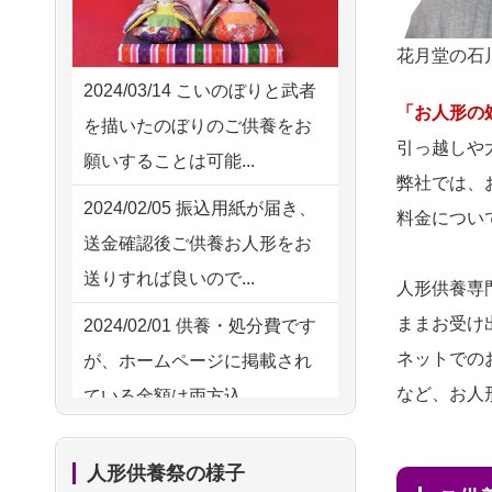
2026/08/02 11:15
供養の際も利用させていただ
千葉県の方からお申込み
花月堂の石
き安心感がある
2026/08/02 10:39
2024/03/14
こいのぼりと武者
2026/08/01
お人形の仕
NEW
「お人形の
神奈川の方からお申込み
を描いたのぼりのご供養をお
分けなども丁寧に行う様子か
引っ越しや
願いすることは可能...
2026/08/02 09:15
ら、大切...
弊社では、
神奈川の方からお申込み
2024/02/05
振込用紙が届き、
料金につい
2026/07/25
供養の内容（料金
送金確認後ご供養お人形をお
2026/08/02 06:46
や送り方等）がとても丁寧に
送りすれば良いので...
相模原の方からお申込み
人形供養専
説...
ままお受け
2024/02/01
供養・処分費です
2026/08/01 19:28
2026/07/18
つい先日も利用さ
ネットでの
が、ホームページに掲載され
東京都の方からお申込み
せていただきました。 手続...
など、お人
ている金額は両方込...
2026/08/01 17:10
2026/07/18
大切にしていたお
2024/01/27
実家にある七段飾
東京都の方からお申込み
人形をきちんと供養してくだ
人形供養祭の様子
りの雛人形を処分したいので