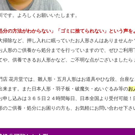
川です。よろしくお願いいたします。
処分の方法がわからない」「ゴミに捨てられない」という声を
大掃除など、押し入れに眠っていたお人形さんはありませんか
お人形のご供養から処分までを行っていますので、ぜひご利用
てや、供養できるお人形かなど、ご不明な点がございましたら
門店 花月堂では、雛人形・五月人形はお道具やひな段、台座
出来ます。また日本人形・羽子板・破魔矢・ぬいぐるみ等の
お
お申し込みは３６５日２４時間毎日、日本全国より受付可能！
形のご供養・処分にお困りの方も、お気軽にお問い合わせ下さ