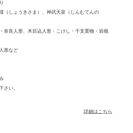
り
様（しょうきさま）、神武天皇（じんむてんの
・奈良人形、木目込人形・こけし・干支置物・岩槻
人形など
み
下さい。
詳細はこちら