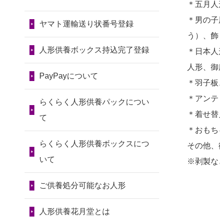
令和7年11月13日(木)
＊五月人
2026/07/30 17:02
2024/01/13
会社のようです
2026/07/10
家から近かったの
＊男の子
神奈川の方からお申込み
が、きちんと供養してもらえ
ヤマト運輸送り状番号登録
第80回人形供養祭
で。
う）、飾
るのですか？
令和7年9月11日(木)
2026/07/30 15:59
2026/07/08
誰も住んでいない
人形供養ボックス持込完了登録
＊日本人
神奈川の方からお申込み
2024/01/13
お人形の引取りは
第79回人形供養祭
実家の片付けを始めました。
人形、御
お願いできますか？
PayPayについて
令和7年8月2日(土)
2026/07/30 08:46
...
＊羽子板
東京都の方からお申込み
2024/01/13
お人形を持込みた
第78回人形供養祭
＊アンテ
2026/07/06
9年間自由が丘店を
らくらく人形供養パックについ
いのですが？
令和7年6月20日(金)
＊着せ替
2026/07/29 15:08
見守ってくれてありがとう。
て
＊おもち
神奈川の方からお申込み
2024/01/13
供養後の通知はも
第77回人形供養祭
2026/07/05
しっかりとお人形
らくらく人形供養ボックスにつ
その他、
らえますか？
令和7年4月15日(火)
2026/07/29 12:23
たちの供養をしていただける
いて
※剥製な
大阪府の方からお申込み
2024/01/13
供養が終わったお
と...
第76回人形供養祭
人形以外はどうしてるのです
ご供養処分可能なお人形
令和7年2月28日(金)
2026/07/29 11:28
2026/06/30
長年大事にしてき
か？
神奈川の方からお申込み
た雛人形です、供養していた
第75回人形供養祭
人形供養花月堂とは