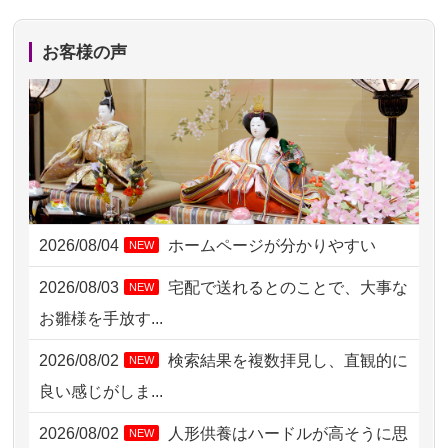
2026/08/04 15:40
千葉県の方からお申込み
お客様の声
2026/08/04 14:04
東京都の方からお申込み
2026/08/04 00:38
中野区の方からお申込み
2026/08/03 21:17
愛知県の方からお申込み
2026/08/02 18:47
虎ノ門の方からお申込み
2026/08/04
ホームページが分かりやすい
NEW
2026/08/02 11:15
千葉県の方からお申込み
2026/08/03
宅配で送れるとのことで、大事な
NEW
2026/08/02 10:39
神奈川の方からお申込み
お雛様を手放す...
2026/08/02 09:15
神奈川の方からお申込み
2026/08/02
検索結果を複数拝見し、直観的に
NEW
2026/08/02 06:46
相模原の方からお申込み
良い感じがしま...
2026/08/01 19:28
東京都の方からお申込み
2026/08/02
人形供養はハードルが高そうに思
NEW