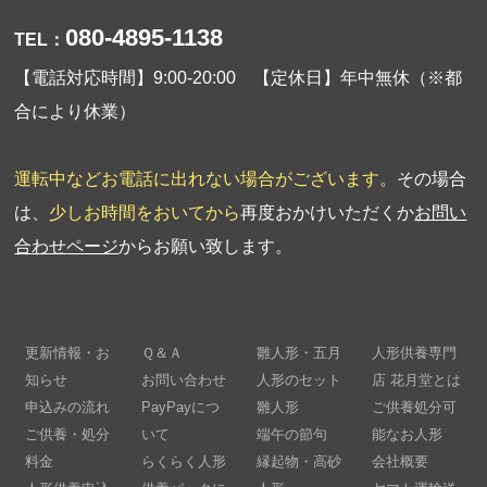
080-4895-1138
TEL：
【電話対応時間】9:00-20:00 【定休日】年中無休（※都
合により休業）
運転中などお電話に出れない場合がございます。
その場合
は、
少しお時間をおいてから
再度おかけいただくか
お問い
合わせページ
からお願い致します。
更新情報・お
Ｑ＆Ａ
雛人形・五月
人形供養専門
知らせ
お問い合わせ
人形のセット
店 花月堂とは
申込みの流れ
PayPayにつ
雛人形
ご供養処分可
ご供養・処分
いて
端午の節句
能なお人形
料金
らくらく人形
縁起物・高砂
会社概要