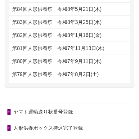
2026/07/05
しっかりとお人形たちの供養をしてい
2024/01/13
会社のようですが、きちんと供養して
第84回人形供養祭
令和8年5月21日(木)
ただけると...
もらえるのですか？
第83回人形供養祭
令和8年3月25日(水)
2026/06/30
長年大事にしてきた雛人形です、供養
2024/01/13
お人形の引取りはお願いできますか？
していただ...
第82回人形供養祭
令和8年1月16日(金)
2024/01/13
お人形を持込みたいのですが？
2026/06/29
ガラスケースのまま引き取ってくださ
第81回人形供養祭
令和7年11月13日(木)
るのが助か...
2024/01/13
供養後の通知はもらえますか？
第80回人形供養祭
令和7年9月11日(木)
2026/06/28
子どもの頃、妹と一緒にお雛様を出し
2024/01/13
供養が終わったお人形以外はどうして
第79回人形供養祭
令和7年8月2日(土)
ました。お...
るのですか？
第78回人形供養祭
令和7年6月20日(金)
2026/06/28
きちんと供養していただけると思った
2024/01/11
供養が終わったお人形はどうなるので
第77回人形供養祭
令和7年4月15日(火)
ので、お願...
しょうか？
ヤマト運輸送り状番号登録
第76回人形供養祭
令和7年2月28日(金)
2026/06/28
以前和人形やぬいぐるみを供養いただ
2024/01/04
ガラスケースは外しても良いですか？
いたことが...
第75回人形供養祭
令和7年1月17日(金)
人形供養ボックス持込完了登録
2026/06/28
老後のことを考え体力のあるうちに身