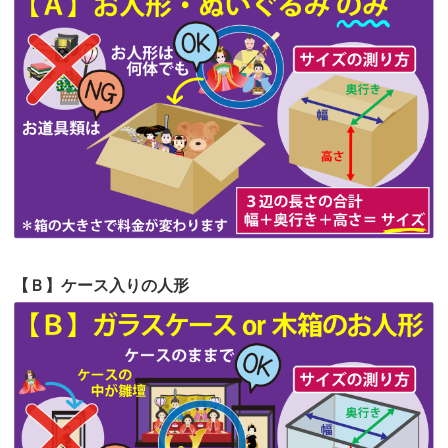
第63回人形供養祭
令和5年8月1日(火)
2026/06/19
インターネット検索でホームページを
第62回人形供養祭
令和5年6月21日(水)
見つけまし...
第61回人形供養祭
令和5年5月19日(金)
第60回人形供養祭
令和5年3月28日(火)
第59回人形供養祭
令和5年2月10日(金)
第58回人形供養祭
令和5年12月21日(水)
第57回人形供養祭
令和4年11月22日(火)
【Ｂ】ケース入りの人形
第56回人形供養祭
令和4年10月19日(水)
第55回人形供養祭
令和4年9月8日(木)
第54回人形供養祭
令和4年8月1日(月)
第53回人形供養祭
令和4年7月1日(金)