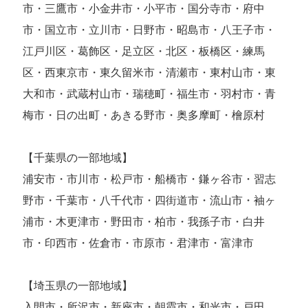
市・三鷹市・小金井市・小平市・国分寺市・府中
市・国立市・立川市・日野市・昭島市・八王子市・
江戸川区・葛飾区・足立区・北区・板橋区・練馬
区・西東京市・東久留米市・清瀬市・東村山市・東
大和市・武蔵村山市・瑞穂町・福生市・羽村市・青
梅市・日の出町・あきる野市・奥多摩町・檜原村
【千葉県の一部地域】
浦安市・市川市・松戸市・船橋市・鎌ヶ谷市・習志
野市・千葉市・八千代市・四街道市・流山市・袖ヶ
浦市・木更津市・野田市・柏市・我孫子市・白井
市・印西市・佐倉市・市原市・君津市・富津市
【埼玉県の一部地域】
入間市・所沢市・新座市・朝霞市・和光市・戸田