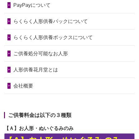
第74回人形供養祭
令和6年12月4日(水)
PayPayについて
の回りの物...
第73回人形供養祭
令和6年10月17日(木)
らくらく人形供養パックについて
2026/06/28
人形たちに これまで本当にありがとう
第72回人形供養祭
令和6年9月9日(月)
天...
らくらく人形供養ボックスについて
第71回人形供養祭
令和6年8月1日(木)
2026/06/24
今は亡き両親が孫（私の子供）の初節
第70回人形供養祭
令和6年6月21日(金)
ご供養処分可能なお人形
句に贈って...
第69回人形供養祭
令和6年5月9日(木)
2026/06/23
ありがとうね
人形供養花月堂とは
第68回人形供養祭
令和6年3月22日(金)
2026/06/22
長い間、ありがとうございました。髪
会社概要
が伸びた時...
第67回人形供養祭
令和6年1月31日(水)
2026/06/22
娘の初めてのひな祭りにあわせて、娘
第66回人形供養祭
令和5年12月22日(金)
の祖父母か...
ご供養料金は以下の３種類
第65回人形供養祭
令和5年11月09日(木)
2026/06/20
雛人形をお道具も含め一式で引き取っ
【Ａ】お人形・ぬいぐるみのみ
第64回人形供養祭
令和5年9月21日(木)
てくださる...