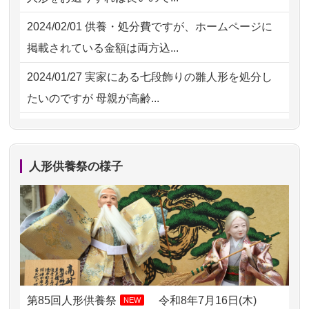
の雛人形で...
2026/07/29 12:23
大阪府の方からお申込み
2024/02/01
供養・処分費ですが、ホームページに
2026/07/15
お客様の声を読み、丁寧に供養してい
掲載されている金額は両方込...
ただけそう...
2024/01/27
実家にある七段飾りの雛人形を処分し
2026/07/13
遠方からでもご依頼出来る点と申込ま
たいのですが 母親が高齢...
での方法が...
2024/01/13
剥製の供養・処分をお願いできます
2026/07/11
思い出のある人形達を、ちゃんと供養
か？
したく、花...
人形供養祭の様子
2024/01/13
ぬいぐるみを供養・処分して欲しいの
2026/07/10
家から近かったので。
ですが？
2026/07/08
誰も住んでいない実家の片付けを始め
2024/01/13
お雛様のセットを供養・処分したいの
ました。 ...
ですが、お雛様とお内裏様だ...
2026/07/06
9年間自由が丘店を見守ってくれてあり
2024/01/13
供養申込みの後、供養祭までお人形は
がとう。
どうなってるのですか？
第85回人形供養祭
令和8年7月16日(木)
NEW