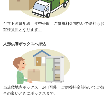
第31回人形供養祭
平成31年3月13日(水)
第30回人形供養祭
平成30年11月28日(水)
ヤマト運輸配送 年中受取 ご供養料金前払いで送料もお
第29回人形供養祭
平成30年5月23日(水)
客様負担となります。
第28回人形供養祭
平成29年12月8日(金)
人形供養ボックスへ持込
第27回人形供養祭
平成29年6月14日(水)
第26回人形供養祭
平成28年12月15日(木)
第25回人形供養祭
平成28年6月16日(木)
第24回人形供養祭
平成27年11月27日
第23回人形供養祭
平成26年12月5日
当店敷地内ボックス 24H可能 ご供養料金前払いでご都
合の良いときにボックスまで。
第22回人形供養祭
平成26年4月28日
第21回人形供養祭
平成25年12月26日