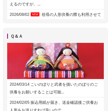
2026/08/01 17:10
東京都の方からお申込み
えるのですが、...
2026/08/01 11:07
さいたの方からお申込み
2026/08/02
祖母の人形供養の際も利用させて
NEW
いただき安心感がある
2026/07/31 17:28
栃木県の方からお申込み
2026/08/01
お人形の仕分けなども丁寧に行う
NEW
2026/07/31 12:32
東京都の方からお申込み
Ｑ＆Ａ
様子から、大切...
2026/07/31 10:29
京都市の方からお申込み
2026/07/25
供養の内容（料金や送り方等）がとて
2026/07/31 08:41
埼玉県の方からお申込み
も丁寧に説...
2026/07/30 22:27
墨田区の方からお申込み
2026/07/18
つい先日も利用させていただきまし
2026/07/30 17:02
神奈川の方からお申込み
た。 手続...
2024/03/14
こいのぼりと武者を描いたのぼりのご
2026/07/30 15:59
神奈川の方からお申込み
2026/07/18
大切にしていたお人形をきちんと供養
供養をお願いすることは可能...
してくださ...
2026/07/30 08:46
東京都の方からお申込み
2024/02/05
振込用紙が届き、送金確認後ご供養お
2026/07/15
子供の頃から可愛がってきた七段飾り
2026/07/29 15:08
神奈川の方からお申込み
人形をお送りすれば良いので...