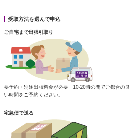
第42回人形供養祭
令和3年3月9日(水)
第41回人形供養祭
令和3年1月27日(水)
受取方法を選んで申込
第40回人形供養祭
令和2年12月7日(月)
ご自宅まで出張引取り
第39回人形供養祭
令和2年10月22日(木)
第38回人形供養祭
令和2年8月26日(水)
第37回人形供養祭
令和2年6月8日(月)
第36回人形供養祭
令和2年4月16日(木)
要予約・別途出張料金が必要 10-20時の間でご都合の良
第35回人形供養祭
令和2年2月13日(木)
い時間をご予約ください。
第34回人形供養祭
令和元年12月18日(水)
宅急便で送る
第33回人形供養祭
令和元年9月11日(水)
第32回人形供養祭
令和元年6月12日(水)