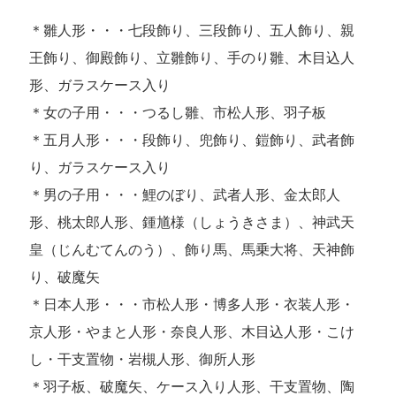
＊雛人形・・・七段飾り、三段飾り、五人飾り、親
王飾り、御殿飾り、立雛飾り、手のり雛、木目込人
形、ガラスケース入り
＊女の子用・・・つるし雛、市松人形、羽子板
＊五月人形・・・段飾り、兜飾り、鎧飾り、武者飾
り、ガラスケース入り
＊男の子用・・・鯉のぼり、武者人形、金太郎人
形、桃太郎人形、鍾馗様（しょうきさま）、神武天
皇（じんむてんのう）、飾り馬、馬乗大将、天神飾
り、破魔矢
＊日本人形・・・市松人形・博多人形・衣装人形・
京人形・やまと人形・奈良人形、木目込人形・こけ
し・干支置物・岩槻人形、御所人形
＊羽子板、破魔矢、ケース入り人形、干支置物、陶