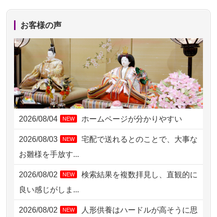
2026/08/05 11:33
神奈川の方からお申込み
お客様の声
2026/08/04 17:34
西亀有の方からお申込み
2026/08/04 15:40
千葉県の方からお申込み
2026/08/04 14:04
東京都の方からお申込み
2026/08/04 00:38
中野区の方からお申込み
2026/08/04
ホームページが分かりやすい
NEW
2026/08/03 21:17
愛知県の方からお申込み
2026/08/03
宅配で送れるとのことで、大事な
NEW
2026/08/02 18:47
虎ノ門の方からお申込み
お雛様を手放す...
2026/08/02 11:15
千葉県の方からお申込み
2026/08/02
検索結果を複数拝見し、直観的に
NEW
2026/08/02 10:39
神奈川の方からお申込み
良い感じがしま...
2026/08/02 09:15
神奈川の方からお申込み
2026/08/02
人形供養はハードルが高そうに思
NEW