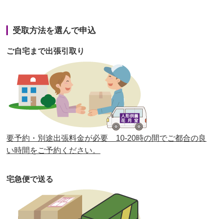
第42回人形供養祭
令和3年3月9日(水)
第41回人形供養祭
令和3年1月27日(水)
受取方法を選んで申込
第40回人形供養祭
令和2年12月7日(月)
ご自宅まで出張引取り
第39回人形供養祭
令和2年10月22日(木)
第38回人形供養祭
令和2年8月26日(水)
第37回人形供養祭
令和2年6月8日(月)
第36回人形供養祭
令和2年4月16日(木)
要予約・別途出張料金が必要 10-20時の間でご都合の良
第35回人形供養祭
令和2年2月13日(木)
い時間をご予約ください。
第34回人形供養祭
令和元年12月18日(水)
宅急便で送る
第33回人形供養祭
令和元年9月11日(水)
第32回人形供養祭
令和元年6月12日(水)