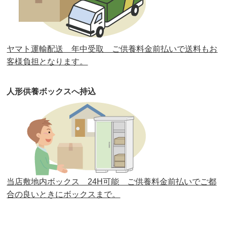
第31回人形供養祭
平成31年3月13日(水)
第30回人形供養祭
平成30年11月28日(水)
ヤマト運輸配送 年中受取 ご供養料金前払いで送料もお
第29回人形供養祭
平成30年5月23日(水)
客様負担となります。
第28回人形供養祭
平成29年12月8日(金)
人形供養ボックスへ持込
第27回人形供養祭
平成29年6月14日(水)
第26回人形供養祭
平成28年12月15日(木)
第25回人形供養祭
平成28年6月16日(木)
第24回人形供養祭
平成27年11月27日
第23回人形供養祭
平成26年12月5日
当店敷地内ボックス 24H可能 ご供養料金前払いでご都
合の良いときにボックスまで。
第22回人形供養祭
平成26年4月28日
第21回人形供養祭
平成25年12月26日