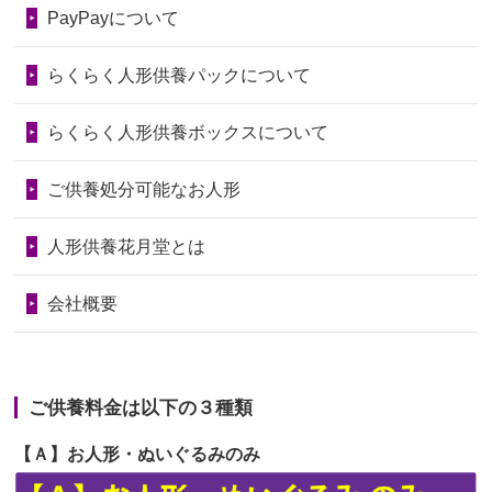
第74回人形供養祭
令和6年12月4日(水)
PayPayについて
の回りの物...
第73回人形供養祭
令和6年10月17日(木)
らくらく人形供養パックについて
2026/06/28
人形たちに これまで本当にありがとう
第72回人形供養祭
令和6年9月9日(月)
天...
らくらく人形供養ボックスについて
第71回人形供養祭
令和6年8月1日(木)
2026/06/24
今は亡き両親が孫（私の子供）の初節
第70回人形供養祭
令和6年6月21日(金)
ご供養処分可能なお人形
句に贈って...
第69回人形供養祭
令和6年5月9日(木)
2026/06/23
ありがとうね
人形供養花月堂とは
第68回人形供養祭
令和6年3月22日(金)
2026/06/22
長い間、ありがとうございました。髪
会社概要
が伸びた時...
第67回人形供養祭
令和6年1月31日(水)
2026/06/22
娘の初めてのひな祭りにあわせて、娘
第66回人形供養祭
令和5年12月22日(金)
の祖父母か...
ご供養料金は以下の３種類
第65回人形供養祭
令和5年11月09日(木)
2026/06/20
雛人形をお道具も含め一式で引き取っ
【Ａ】お人形・ぬいぐるみのみ
第64回人形供養祭
令和5年9月21日(木)
てくださる...