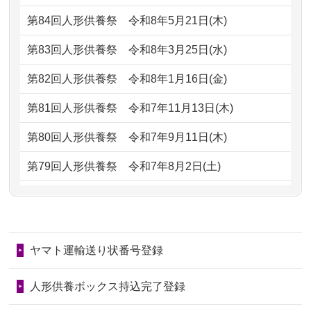
2026/07/05
しっかりとお人形たちの供養をしてい
2024/01/13
会社のようですが、きちんと供養して
第84回人形供養祭
令和8年5月21日(木)
ただけると...
もらえるのですか？
第83回人形供養祭
令和8年3月25日(水)
2026/06/30
長年大事にしてきた雛人形です、供養
2024/01/13
お人形の引取りはお願いできますか？
していただ...
第82回人形供養祭
令和8年1月16日(金)
2024/01/13
お人形を持込みたいのですが？
2026/06/29
ガラスケースのまま引き取ってくださ
第81回人形供養祭
令和7年11月13日(木)
るのが助か...
2024/01/13
供養後の通知はもらえますか？
第80回人形供養祭
令和7年9月11日(木)
2026/06/28
子どもの頃、妹と一緒にお雛様を出し
2024/01/13
供養が終わったお人形以外はどうして
第79回人形供養祭
令和7年8月2日(土)
ました。お...
るのですか？
第78回人形供養祭
令和7年6月20日(金)
2026/06/28
きちんと供養していただけると思った
2024/01/11
供養が終わったお人形はどうなるので
第77回人形供養祭
令和7年4月15日(火)
ので、お願...
しょうか？
ヤマト運輸送り状番号登録
第76回人形供養祭
令和7年2月28日(金)
2026/06/28
以前和人形やぬいぐるみを供養いただ
2024/01/04
ガラスケースは外しても良いですか？
いたことが...
第75回人形供養祭
令和7年1月17日(金)
人形供養ボックス持込完了登録
2026/06/28
老後のことを考え体力のあるうちに身