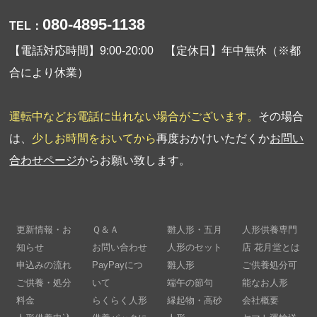
080-4895-1138
TEL：
【電話対応時間】9:00-20:00 【定休日】年中無休（※都
合により休業）
運転中などお電話に出れない場合がございます。
その場合
は、
少しお時間をおいてから
再度おかけいただくか
お問い
合わせページ
からお願い致します。
更新情報・お
Ｑ＆Ａ
雛人形・五月
人形供養専門
知らせ
お問い合わせ
人形のセット
店 花月堂とは
申込みの流れ
PayPayにつ
雛人形
ご供養処分可
ご供養・処分
いて
端午の節句
能なお人形
料金
らくらく人形
縁起物・高砂
会社概要