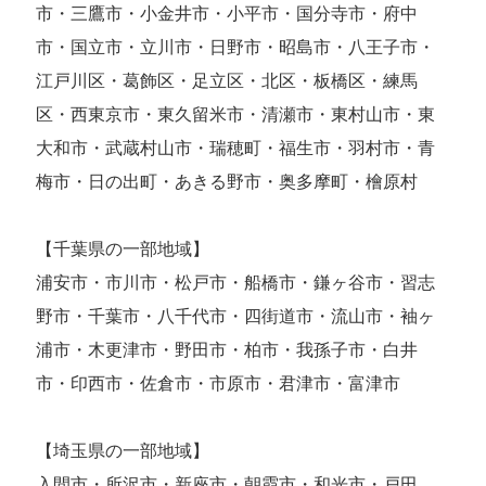
市・三鷹市・小金井市・小平市・国分寺市・府中
市・国立市・立川市・日野市・昭島市・八王子市・
江戸川区・葛飾区・足立区・北区・板橋区・練馬
区・西東京市・東久留米市・清瀬市・東村山市・東
大和市・武蔵村山市・瑞穂町・福生市・羽村市・青
梅市・日の出町・あきる野市・奥多摩町・檜原村
【千葉県の一部地域】
浦安市・市川市・松戸市・船橋市・鎌ヶ谷市・習志
野市・千葉市・八千代市・四街道市・流山市・袖ヶ
浦市・木更津市・野田市・柏市・我孫子市・白井
市・印西市・佐倉市・市原市・君津市・富津市
【埼玉県の一部地域】
入間市・所沢市・新座市・朝霞市・和光市・戸田