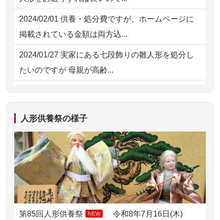
の雛人形で...
2026/07/30 08:46
東京都の方からお申込み
2024/02/01
供養・処分費ですが、ホームページに
2026/07/15
お客様の声を読み、丁寧に供養してい
掲載されている金額は両方込...
ただけそう...
2024/01/27
実家にある七段飾りの雛人形を処分し
2026/07/13
遠方からでもご依頼出来る点と申込ま
たいのですが 母親が高齢...
での方法が...
2024/01/13
剥製の供養・処分をお願いできます
2026/07/11
思い出のある人形達を、ちゃんと供養
か？
したく、花...
人形供養祭の様子
2024/01/13
ぬいぐるみを供養・処分して欲しいの
2026/07/10
家から近かったので。
ですが？
2026/07/08
誰も住んでいない実家の片付けを始め
2024/01/13
お雛様のセットを供養・処分したいの
ました。 ...
ですが、お雛様とお内裏様だ...
2026/07/06
9年間自由が丘店を見守ってくれてあり
2024/01/13
供養申込みの後、供養祭までお人形は
がとう。
どうなってるのですか？
第85回人形供養祭
令和8年7月16日(木)
NEW