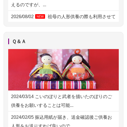
2026/08/02 06:46
相模原の方からお申込み
えるのですが、...
2026/08/01 19:28
東京都の方からお申込み
2026/08/02
祖母の人形供養の際も利用させて
NEW
いただき安心感がある
2026/08/01 17:10
東京都の方からお申込み
2026/08/01
お人形の仕分けなども丁寧に行う
NEW
2026/08/01 11:07
さいたの方からお申込み
Ｑ＆Ａ
様子から、大切...
2026/07/31 17:28
栃木県の方からお申込み
2026/07/25
供養の内容（料金や送り方等）がとて
2026/07/31 12:32
東京都の方からお申込み
も丁寧に説...
2026/07/31 10:29
京都市の方からお申込み
2026/07/18
つい先日も利用させていただきまし
2026/07/31 08:41
埼玉県の方からお申込み
た。 手続...
2024/03/14
こいのぼりと武者を描いたのぼりのご
2026/07/30 22:27
墨田区の方からお申込み
2026/07/18
大切にしていたお人形をきちんと供養
供養をお願いすることは可能...
してくださ...
2026/07/30 17:02
神奈川の方からお申込み
2024/02/05
振込用紙が届き、送金確認後ご供養お
2026/07/15
子供の頃から可愛がってきた七段飾り
2026/07/30 15:59
神奈川の方からお申込み
人形をお送りすれば良いので...