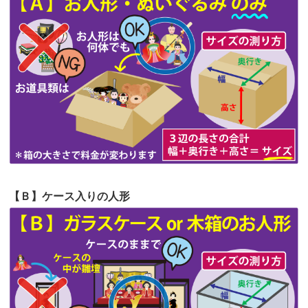
第63回人形供養祭
令和5年8月1日(火)
2026/06/19
インターネット検索でホームページを
第62回人形供養祭
令和5年6月21日(水)
見つけまし...
第61回人形供養祭
令和5年5月19日(金)
第60回人形供養祭
令和5年3月28日(火)
第59回人形供養祭
令和5年2月10日(金)
第58回人形供養祭
令和5年12月21日(水)
第57回人形供養祭
令和4年11月22日(火)
【Ｂ】ケース入りの人形
第56回人形供養祭
令和4年10月19日(水)
第55回人形供養祭
令和4年9月8日(木)
第54回人形供養祭
令和4年8月1日(月)
第53回人形供養祭
令和4年7月1日(金)