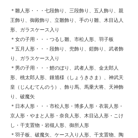
＊雛人形・・・七段飾り、三段飾り、五人飾り、親
王飾り、御殿飾り、立雛飾り、手のり雛、木目込人
形、ガラスケース入り
＊女の子用・・・つるし雛、市松人形、羽子板
＊五月人形・・・段飾り、兜飾り、鎧飾り、武者飾
り、ガラスケース入り
＊男の子用・・・鯉のぼり、武者人形、金太郎人
形、桃太郎人形、鍾馗様（しょうきさま）、神武天
皇（じんむてんのう）、飾り馬、馬乗大将、天神飾
り、破魔矢
＊日本人形・・・市松人形・博多人形・衣装人形・
京人形・やまと人形・奈良人形、木目込人形・こけ
し・干支置物・岩槻人形、御所人形
＊羽子板、破魔矢、ケース入り人形、干支置物、陶