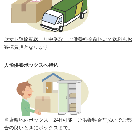
第32回人形供養祭
令和元年6月12日(水)
第31回人形供養祭
平成31年3月13日(水)
第30回人形供養祭
平成30年11月28日(水)
ヤマト運輸配送 年中受取 ご供養料金前払いで送料もお
第29回人形供養祭
平成30年5月23日(水)
客様負担となります。
第28回人形供養祭
平成29年12月8日(金)
人形供養ボックスへ持込
第27回人形供養祭
平成29年6月14日(水)
第26回人形供養祭
平成28年12月15日(木)
第25回人形供養祭
平成28年6月16日(木)
第24回人形供養祭
平成27年11月27日
第23回人形供養祭
平成26年12月5日
当店敷地内ボックス 24H可能 ご供養料金前払いでご都
合の良いときにボックスまで。
第22回人形供養祭
平成26年4月28日