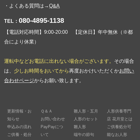
・よくある質問は→
Q&A
080-4895-1138
TEL：
【電話対応時間】9:00-20:00 【定休日】年中無休（※都
合により休業）
運転中などお電話に出れない場合がございます。
その場合
は、
少しお時間をおいてから
再度おかけいただくか
お問い
合わせページ
からお願い致します。
更新情報・お
Ｑ＆Ａ
雛人形・五月
人形供養専門
知らせ
お問い合わせ
人形のセット
店 花月堂とは
申込みの流れ
PayPayにつ
雛人形
ご供養処分可
ご供養・処分
いて
端午の節句
能なお人形