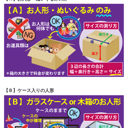
第64回人形供養祭
令和5年9月21日(木)
てくださる...
第63回人形供養祭
令和5年8月1日(火)
2026/06/19
インターネット検索でホームページを
第62回人形供養祭
令和5年6月21日(水)
見つけまし...
第61回人形供養祭
令和5年5月19日(金)
第60回人形供養祭
令和5年3月28日(火)
第59回人形供養祭
令和5年2月10日(金)
第58回人形供養祭
令和5年12月21日(水)
第57回人形供養祭
令和4年11月22日(火)
【Ｂ】ケース入りの人形
第56回人形供養祭
令和4年10月19日(水)
第55回人形供養祭
令和4年9月8日(木)
第54回人形供養祭
令和4年8月1日(月)