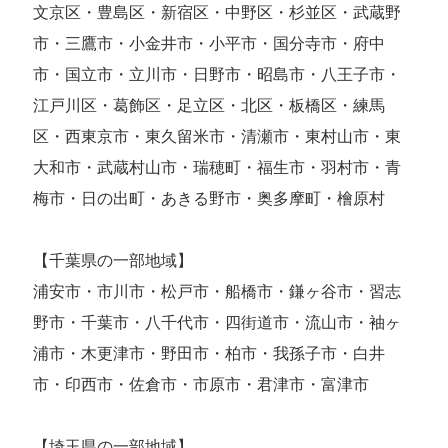
文京区・豊島区・新宿区・中野区・杉並区・武蔵野
市・三鷹市・小金井市・小平市・国分寺市・府中
市・国立市・立川市・日野市・昭島市・八王子市・
江戸川区・葛飾区・足立区・北区・板橋区・練馬
区・西東京市・東久留米市・清瀬市・東村山市・東
大和市・武蔵村山市・瑞穂町・福生市・羽村市・青
梅市・日の出町・あきる野市・奥多摩町・檜原村
【千葉県の一部地域】
浦安市・市川市・松戸市・船橋市・鎌ヶ谷市・習志
野市・千葉市・八千代市・四街道市・流山市・袖ヶ
浦市・木更津市・野田市・柏市・我孫子市・白井
市・印西市・佐倉市・市原市・君津市・富津市
【埼玉県の一部地域】