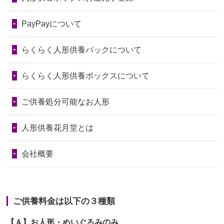
2026/06/28
老後のことを考え体力のあるうちに身
第74回人形供養祭
令和6年12月4日(水)
PayPayについて
の回りの物...
第73回人形供養祭
令和6年10月17日(木)
らくらく人形供養パックについて
2026/06/28
人形たちに これまで本当にありがとう
第72回人形供養祭
令和6年9月9日(月)
天...
らくらく人形供養ボックスについて
第71回人形供養祭
令和6年8月1日(木)
2026/06/24
今は亡き両親が孫（私の子供）の初節
第70回人形供養祭
令和6年6月21日(金)
ご供養処分可能なお人形
句に贈って...
第69回人形供養祭
令和6年5月9日(木)
2026/06/23
ありがとうね
人形供養花月堂とは
第68回人形供養祭
令和6年3月22日(金)
2026/06/22
長い間、ありがとうございました。髪
会社概要
が伸びた時...
第67回人形供養祭
令和6年1月31日(水)
2026/06/22
娘の初めてのひな祭りにあわせて、娘
第66回人形供養祭
令和5年12月22日(金)
の祖父母か...
ご供養料金は以下の３種類
第65回人形供養祭
令和5年11月09日(木)
2026/06/20
雛人形をお道具も含め一式で引き取っ
【Ａ】お人形・ぬいぐるみのみ