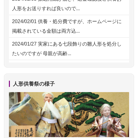
2026/07/15
子供の頃から可愛がってきた七段飾り
2026/07/30 15:59
神奈川の方からお申込み
人形をお送りすれば良いので...
の雛人形で...
2026/07/30 08:46
東京都の方からお申込み
2024/02/01
供養・処分費ですが、ホームページに
2026/07/15
お客様の声を読み、丁寧に供養してい
掲載されている金額は両方込...
ただけそう...
2024/01/27
実家にある七段飾りの雛人形を処分し
2026/07/13
遠方からでもご依頼出来る点と申込ま
たいのですが 母親が高齢...
での方法が...
2024/01/13
剥製の供養・処分をお願いできます
2026/07/11
思い出のある人形達を、ちゃんと供養
か？
したく、花...
人形供養祭の様子
2024/01/13
ぬいぐるみを供養・処分して欲しいの
2026/07/10
家から近かったので。
ですが？
2026/07/08
誰も住んでいない実家の片付けを始め
2024/01/13
お雛様のセットを供養・処分したいの
ました。 ...
ですが、お雛様とお内裏様だ...
2026/07/06
9年間自由が丘店を見守ってくれてあり
2024/01/13
供養申込みの後、供養祭までお人形は
がとう。