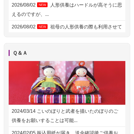
2026/08/02 09:15
神奈川の方からお申込み
2026/08/02
人形供養はハードルが高そうに思
NEW
2026/08/02 06:46
相模原の方からお申込み
えるのですが、...
2026/08/01 19:28
東京都の方からお申込み
2026/08/02
祖母の人形供養の際も利用させて
NEW
いただき安心感がある
2026/08/01 17:10
東京都の方からお申込み
2026/08/01
お人形の仕分けなども丁寧に行う
NEW
2026/08/01 11:07
さいたの方からお申込み
Ｑ＆Ａ
様子から、大切...
2026/07/31 17:28
栃木県の方からお申込み
2026/07/25
供養の内容（料金や送り方等）がとて
2026/07/31 12:32
東京都の方からお申込み
も丁寧に説...
2026/07/31 10:29
京都市の方からお申込み
2026/07/18
つい先日も利用させていただきまし
2026/07/31 08:41
埼玉県の方からお申込み
た。 手続...
2024/03/14
こいのぼりと武者を描いたのぼりのご
2026/07/30 22:27
墨田区の方からお申込み
2026/07/18
大切にしていたお人形をきちんと供養
供養をお願いすることは可能...
してくださ...
2026/07/30 17:02
神奈川の方からお申込み
2024/02/05
振込用紙が届き、送金確認後ご供養お