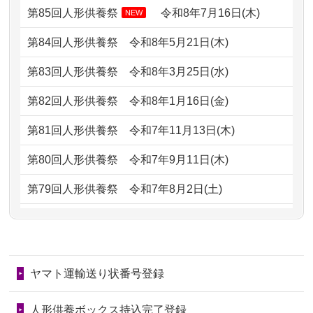
どうなってるのですか？
第85回人形供養祭
令和8年7月16日(木)
NEW
2026/07/05
しっかりとお人形たちの供養をしてい
2024/01/13
会社のようですが、きちんと供養して
第84回人形供養祭
令和8年5月21日(木)
ただけると...
もらえるのですか？
第83回人形供養祭
令和8年3月25日(水)
2026/06/30
長年大事にしてきた雛人形です、供養
2024/01/13
お人形の引取りはお願いできますか？
していただ...
第82回人形供養祭
令和8年1月16日(金)
2024/01/13
お人形を持込みたいのですが？
2026/06/29
ガラスケースのまま引き取ってくださ
第81回人形供養祭
令和7年11月13日(木)
るのが助か...
2024/01/13
供養後の通知はもらえますか？
第80回人形供養祭
令和7年9月11日(木)
2026/06/28
子どもの頃、妹と一緒にお雛様を出し
2024/01/13
供養が終わったお人形以外はどうして
第79回人形供養祭
令和7年8月2日(土)
ました。お...
るのですか？
第78回人形供養祭
令和7年6月20日(金)
2026/06/28
きちんと供養していただけると思った
2024/01/11
供養が終わったお人形はどうなるので
第77回人形供養祭
令和7年4月15日(火)
ので、お願...
しょうか？
ヤマト運輸送り状番号登録
第76回人形供養祭
令和7年2月28日(金)
2026/06/28
以前和人形やぬいぐるみを供養いただ
2024/01/04
ガラスケースは外しても良いですか？
いたことが...
第75回人形供養祭
令和7年1月17日(金)
人形供養ボックス持込完了登録