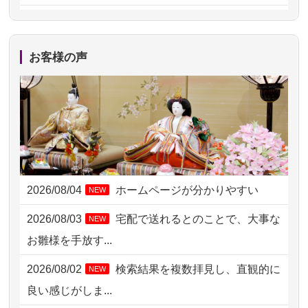
2026/08/05 15:07
東京都の方からお申込み
2026/08/05 11:33
神奈川の方からお申込み
お客様の声
2026/08/04 17:34
西亀有の方からお申込み
2026/08/04 15:40
千葉県の方からお申込み
2026/08/04 14:04
東京都の方からお申込み
2026/08/04 00:38
中野区の方からお申込み
2026/08/04
ホームページが分かりやすい
NEW
2026/08/03 21:17
愛知県の方からお申込み
2026/08/03
宅配で送れるとのことで、大事な
NEW
2026/08/02 18:47
虎ノ門の方からお申込み
お雛様を手放す...
2026/08/02 11:15
千葉県の方からお申込み
2026/08/02
検索結果を複数拝見し、直観的に
NEW
2026/08/02 10:39
神奈川の方からお申込み
良い感じがしま...