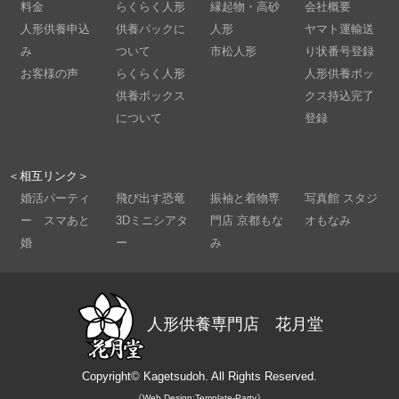
料金
らくらく人形
縁起物・高砂
会社概要
人形供養申込
供養パックに
人形
ヤマト運輸送
み
ついて
市松人形
り状番号登録
お客様の声
らくらく人形
人形供養ボッ
供養ボックス
クス持込完了
について
登録
＜相互リンク＞
婚活パーティ
飛び出す恐竜
振袖と着物専
写真館 スタジ
ー スマあと
3Dミニシアタ
門店 京都もな
オもなみ
婚
ー
み
人形供養専門店 花月堂
Copyright©
Kagetsudoh.
All Rights Reserved.
《Web Design:Template-Party》