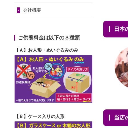
2024/01/11
供養が終わったお
だ...
令和7年1月17日(金)
人形はどうなるのでしょう
会社概要
2026/06/29
ガラスケースのま
第74回人形供養祭
か？
ま引き取ってくださるのが助
令和6年12月4日(水)
日
2024/01/04
ガラスケースは外
か...
第73回人形供養祭
ご供養料金は以下の３種類
しても良いですか？
2026/06/28
子どもの頃、妹と
令和6年10月17日(木)
【Ａ】お人形・ぬいぐるみのみ
一緒にお雛様を出しました。
第72回人形供養祭
お...
令和6年9月9日(月)
2026/06/28
きちんと供養して
第71回人形供養祭
いただけると思ったので、お
令和6年8月1日(木)
願...
第70回人形供養祭
2026/06/28
以前和人形やぬい
令和6年6月21日(金)
ぐるみを供養いただいたこと
【Ｂ】ケース入りの人形
当
第69回人形供養祭
が...