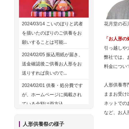
2026/08/02 10:39
供養の際も利用させていただ
神奈川の方からお申込み
き安心感がある
2026/08/02 09:15
花月堂の石
2024/03/14
こいのぼりと武者
2026/08/01
お人形の仕
NEW
神奈川の方からお申込み
を描いたのぼりのご供養をお
分けなども丁寧に行う様子か
「お人形の
願いすることは可能...
2026/08/02 06:46
ら、大切...
引っ越しや
相模原の方からお申込み
2024/02/05
振込用紙が届き、
弊社では、
2026/07/25
供養の内容（料金
送金確認後ご供養お人形をお
2026/08/01 19:28
料金につい
や送り方等）がとても丁寧に
送りすれば良いので...
東京都の方からお申込み
説...
人形供養専
2024/02/01
供養・処分費です
2026/08/01 17:10
2026/07/18
つい先日も利用さ
ままお受け
が、ホームページに掲載され
東京都の方からお申込み
せていただきました。 手続...
ネットでの
ている金額は両方込...
2026/08/01 11:07
2026/07/18
大切にしていたお
など、お人
2024/01/27
実家にある七段飾
さいたの方からお申込み
人形をきちんと供養してくだ
人形供養祭の様子
りの雛人形を処分したいので