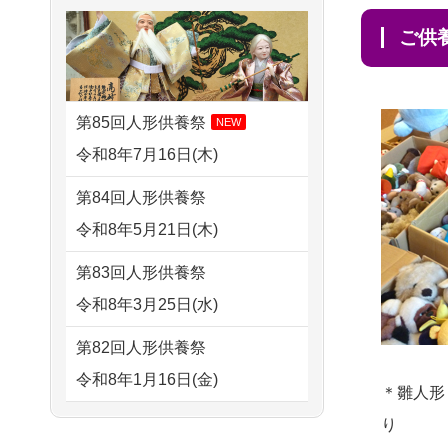
さ...
2026/07/31 17:28
すが 母親が高齢...
ご
栃木県の方からお申込み
2026/07/15
子供の頃から可愛
2024/01/13
剥製の供養・処分
がってきた七段飾りの雛人形
2026/07/31 12:32
をお願いできますか？
で...
東京都の方からお申込み
第85回人形供養祭
NEW
2024/01/13
ぬいぐるみを供
2026/07/15
お客様の声を読
令和8年7月16日(木)
2026/07/31 10:29
養・処分して欲しいのです
み、丁寧に供養していただけ
京都市の方からお申込み
第84回人形供養祭
が？
そう...
令和8年5月21日(木)
2026/07/31 08:41
2024/01/13
お雛様のセットを
2026/07/13
遠方からでもご依
埼玉県の方からお申込み
第83回人形供養祭
供養・処分したいのですが、
頼出来る点と申込までの方法
令和8年3月25日(水)
2026/07/30 22:27
お雛様とお内裏様だ...
が...
墨田区の方からお申込み
第82回人形供養祭
2024/01/13
供養申込みの後、
2026/07/11
思い出のある人形
令和8年1月16日(金)
2026/07/30 17:02
供養祭までお人形はどうなっ
＊雛人形
達を、ちゃんと供養したく、
神奈川の方からお申込み
てるのですか？
第81回人形供養祭
り
花...