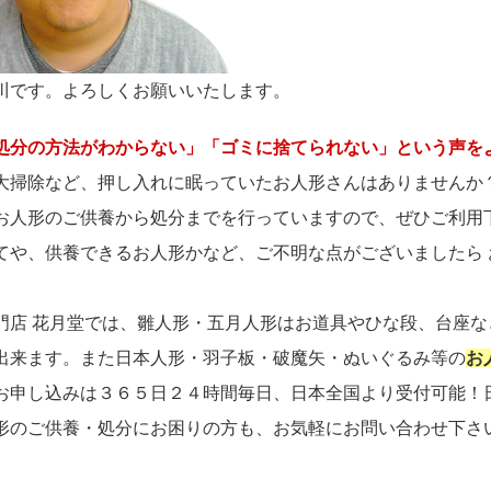
川です。よろしくお願いいたします。
処分の方法がわからない」「ゴミに捨てられない」という声を
大掃除など、押し入れに眠っていたお人形さんはありませんか
お人形のご供養から処分までを行っていますので、ぜひご利用
てや、供養できるお人形かなど、ご不明な点がございましたら
門店 花月堂では、雛人形・五月人形はお道具やひな段、台座
出来ます。また日本人形・羽子板・破魔矢・ぬいぐるみ等の
お
お申し込みは３６５日２４時間毎日、日本全国より受付可能！
形のご供養・処分にお困りの方も、お気軽にお問い合わせ下さ