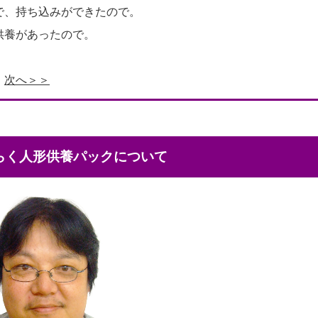
で、持ち込みができたので。
供養があったので。
次へ＞＞
くらく人形供養パックについて