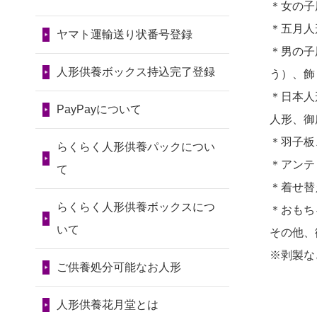
令和7年11月13日(木)
＊女の子
2026/07/30 15:59
2024/01/13
会社のようです
2026/07/10
家から近かったの
＊五月人
神奈川の方からお申込み
が、きちんと供養してもらえ
ヤマト運輸送り状番号登録
第80回人形供養祭
で。
＊男の子
るのですか？
令和7年9月11日(木)
2026/07/30 08:46
2026/07/08
誰も住んでいない
人形供養ボックス持込完了登録
う）、飾
東京都の方からお申込み
2024/01/13
お人形の引取りは
第79回人形供養祭
実家の片付けを始めました。
＊日本人
お願いできますか？
PayPayについて
令和7年8月2日(土)
2026/07/29 15:08
...
人形、御
神奈川の方からお申込み
2024/01/13
お人形を持込みた
第78回人形供養祭
＊羽子板
2026/07/06
9年間自由が丘店を
らくらく人形供養パックについ
いのですが？
令和7年6月20日(金)
＊アンテ
2026/07/29 12:23
見守ってくれてありがとう。
て
＊着せ替
大阪府の方からお申込み
2024/01/13
供養後の通知はも
第77回人形供養祭
2026/07/05
しっかりとお人形
らくらく人形供養ボックスにつ
＊おもち
らえますか？
令和7年4月15日(火)
2026/07/29 11:28
たちの供養をしていただける
いて
その他、
神奈川の方からお申込み
2024/01/13
供養が終わったお
と...
第76回人形供養祭
※剥製な
人形以外はどうしてるのです
ご供養処分可能なお人形
令和7年2月28日(金)
2026/07/29 09:23
2026/06/30
長年大事にしてき
か？
長野県の方からお申込み
た雛人形です、供養していた
第75回人形供養祭
人形供養花月堂とは