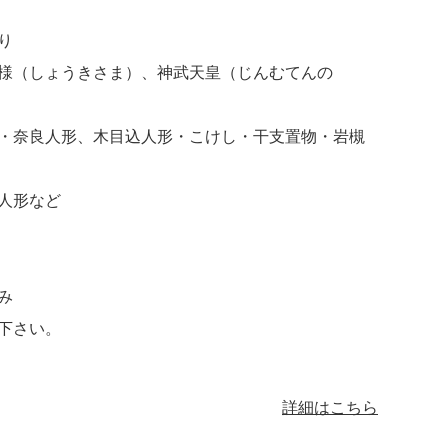
り
様（しょうきさま）、神武天皇（じんむてんの
・奈良人形、木目込人形・こけし・干支置物・岩槻
人形など
み
下さい。
詳細はこちら