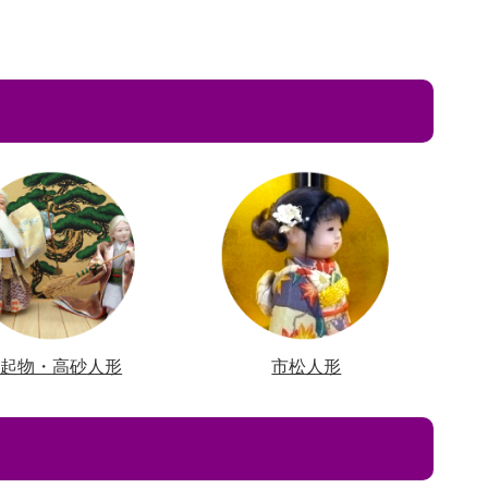
縁起物・高砂人形
市松人形