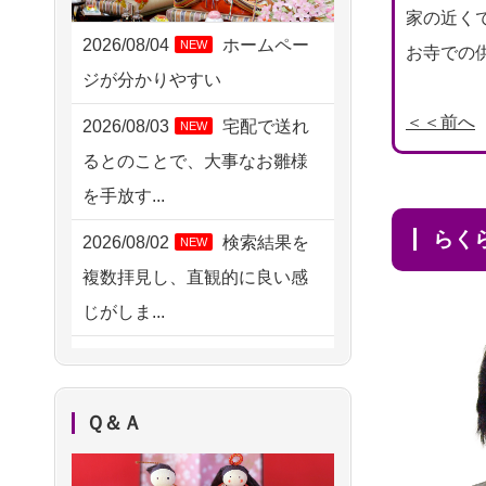
2026/08/04 15:40
家の近く
千葉県の方からお申込み
2026/08/04
ホームペー
NEW
お寺での
ジが分かりやすい
2026/08/04 14:04
東京都の方からお申込み
＜＜前へ
2026/08/03
宅配で送れ
NEW
るとのことで、大事なお雛様
2026/08/04 00:38
を手放す...
中野区の方からお申込み
ら
2026/08/02
検索結果を
NEW
2026/08/03 21:17
複数拝見し、直観的に良い感
愛知県の方からお申込み
じがしま...
2026/08/02 18:47
2026/08/02
人形供養は
NEW
虎ノ門の方からお申込み
ハードルが高そうに思えるの
2026/08/02 11:15
Ｑ＆Ａ
ですが、...
千葉県の方からお申込み
2026/08/02
祖母の人形
NEW