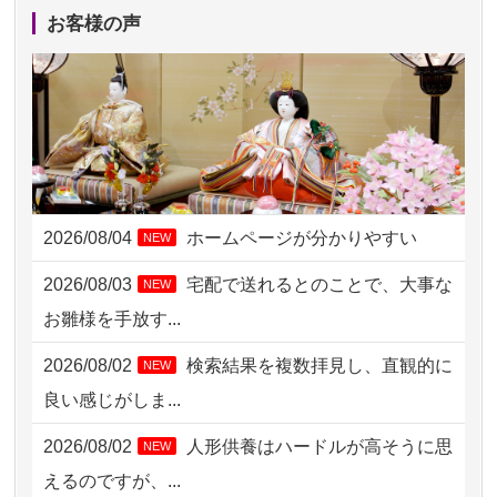
2026/08/04 00:38
中野区の方からお申込み
お客様の声
2026/08/03 21:17
愛知県の方からお申込み
2026/08/02 18:47
虎ノ門の方からお申込み
2026/08/02 11:15
千葉県の方からお申込み
2026/08/02 10:39
神奈川の方からお申込み
2026/08/04
ホームページが分かりやすい
NEW
2026/08/02 09:15
神奈川の方からお申込み
2026/08/03
宅配で送れるとのことで、大事な
NEW
2026/08/02 06:46
相模原の方からお申込み
お雛様を手放す...
2026/08/01 19:28
東京都の方からお申込み
2026/08/02
検索結果を複数拝見し、直観的に
NEW
2026/08/01 17:10
東京都の方からお申込み
良い感じがしま...
2026/08/01 11:07
さいたの方からお申込み
2026/08/02
人形供養はハードルが高そうに思
NEW
2026/07/31 17:28
栃木県の方からお申込み
えるのですが、...