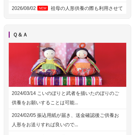
2026/07/31 12:32
東京都の方からお申込み
2026/08/02
祖母の人形供養の際も利用させて
NEW
いただき安心感がある
2026/07/31 10:29
京都市の方からお申込み
2026/08/01
お人形の仕分けなども丁寧に行う
NEW
2026/07/31 08:41
埼玉県の方からお申込み
Ｑ＆Ａ
様子から、大切...
2026/07/30 22:27
墨田区の方からお申込み
2026/07/25
供養の内容（料金や送り方等）がとて
2026/07/30 17:02
神奈川の方からお申込み
も丁寧に説...
2026/07/30 15:59
神奈川の方からお申込み
2026/07/18
つい先日も利用させていただきまし
2026/07/30 08:46
東京都の方からお申込み
た。 手続...
2024/03/14
こいのぼりと武者を描いたのぼりのご
2026/07/29 15:08
神奈川の方からお申込み
2026/07/18
大切にしていたお人形をきちんと供養
供養をお願いすることは可能...
してくださ...
2026/07/29 12:23
大阪府の方からお申込み
2024/02/05
振込用紙が届き、送金確認後ご供養お
2026/07/15
子供の頃から可愛がってきた七段飾り
2026/07/29 11:28
神奈川の方からお申込み
人形をお送りすれば良いので...
の雛人形で...
2026/07/29 09:23
長野県の方からお申込み