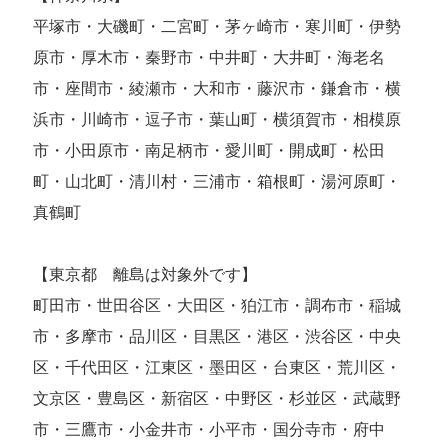
平塚市・大磯町・二宮町・茅ヶ崎市・寒川町・伊勢
原市・厚木市・秦野市・中井町・大井町・海老名
市・座間市・綾瀬市・大和市・藤沢市・鎌倉市・横
浜市・川崎市・逗子市・葉山町・横須賀市・相模原
市・小田原市・南足柄市・愛川町・開成町・松田
町・山北町・清川村・三浦市・箱根町・湯河原町・
真鶴町
【東京都 離島は対象外です】
町田市・世田谷区・大田区・狛江市・調布市・稲城
市・多摩市・品川区・目黒区・港区・渋谷区・中央
区・千代田区・江東区・墨田区・台東区・荒川区・
文京区・豊島区・新宿区・中野区・杉並区・武蔵野
市・三鷹市・小金井市・小平市・国分寺市・府中