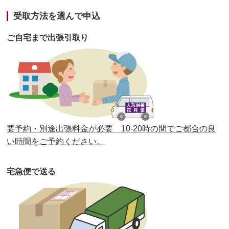
第41回人形供養祭
令和3年1月27日(水)
受取方法を選んで申込
第40回人形供養祭
令和2年12月7日(月)
ご自宅まで出張引取り
第39回人形供養祭
令和2年10月22日(木)
第38回人形供養祭
令和2年8月26日(水)
第37回人形供養祭
令和2年6月8日(月)
第36回人形供養祭
令和2年4月16日(木)
要予約・別途出張料金が必要 10-20時の間でご都合の良
第35回人形供養祭
令和2年2月13日(木)
い時間をご予約ください。
第34回人形供養祭
令和元年12月18日(水)
宅急便で送る
第33回人形供養祭
令和元年9月11日(水)
第32回人形供養祭
令和元年6月12日(水)
第31回人形供養祭
平成31年3月13日(水)