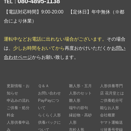
080-4895-1138
TEL：
【電話対応時間】9:00-20:00 【定休日】年中無休（※都
合により休業）
運転中などお電話に出れない場合がございます。
その場合
は、
少しお時間をおいてから
再度おかけいただくか
お問い
合わせページ
からお願い致します。
更新情報・お
Ｑ＆Ａ
雛人形・五月
人形供養専門
知らせ
お問い合わせ
人形のセット
店 花月堂とは
申込みの流れ
PayPayにつ
雛人形
ご供養処分可
ご供養・処分
いて
端午の節句
能なお人形
料金
らくらく人形
縁起物・高砂
会社概要
人形供養申込
供養パックに
人形
ヤマト運輸送
み
ついて
市松人形
り状番号登録