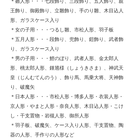
＊雛人形・・・七段飾り、三段飾り、五人飾り、親
王飾り、御殿飾り、立雛飾り、手のり雛、木目込人
形、ガラスケース入り
＊女の子用・・・つるし雛、市松人形、羽子板
＊五月人形・・・段飾り、兜飾り、鎧飾り、武者飾
り、ガラスケース入り
＊男の子用・・・鯉のぼり、武者人形、金太郎人
形、桃太郎人形、鍾馗様（しょうきさま）、神武天
皇（じんむてんのう）、飾り馬、馬乗大将、天神飾
り、破魔矢
＊日本人形・・・市松人形・博多人形・衣装人形・
京人形・やまと人形・奈良人形、木目込人形・こけ
し・干支置物・岩槻人形、御所人形
＊羽子板、破魔矢、ケース入り人形、干支置物、陶
器の人形、手作りの人形など