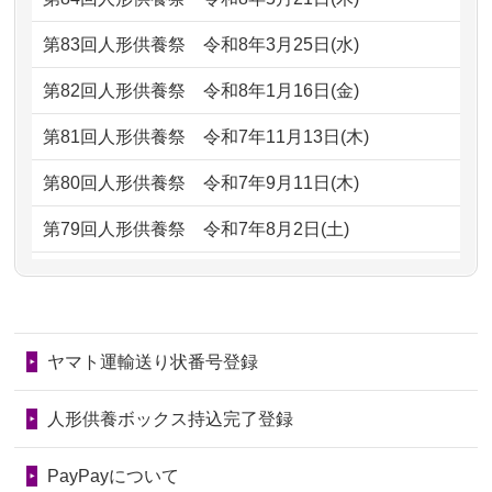
ただけると...
もらえるのですか？
第83回人形供養祭
令和8年3月25日(水)
2026/06/30
長年大事にしてきた雛人形です、供養
2024/01/13
お人形の引取りはお願いできますか？
していただ...
第82回人形供養祭
令和8年1月16日(金)
2024/01/13
お人形を持込みたいのですが？
2026/06/29
ガラスケースのまま引き取ってくださ
第81回人形供養祭
令和7年11月13日(木)
るのが助か...
2024/01/13
供養後の通知はもらえますか？
第80回人形供養祭
令和7年9月11日(木)
2026/06/28
子どもの頃、妹と一緒にお雛様を出し
2024/01/13
供養が終わったお人形以外はどうして
第79回人形供養祭
令和7年8月2日(土)
ました。お...
るのですか？
第78回人形供養祭
令和7年6月20日(金)
2026/06/28
きちんと供養していただけると思った
2024/01/11
供養が終わったお人形はどうなるので
第77回人形供養祭
令和7年4月15日(火)
ので、お願...
しょうか？
ヤマト運輸送り状番号登録
第76回人形供養祭
令和7年2月28日(金)
2026/06/28
以前和人形やぬいぐるみを供養いただ
2024/01/04
ガラスケースは外しても良いですか？
いたことが...
第75回人形供養祭
令和7年1月17日(金)
人形供養ボックス持込完了登録
2026/06/28
老後のことを考え体力のあるうちに身
第74回人形供養祭
令和6年12月4日(水)
PayPayについて
の回りの物...