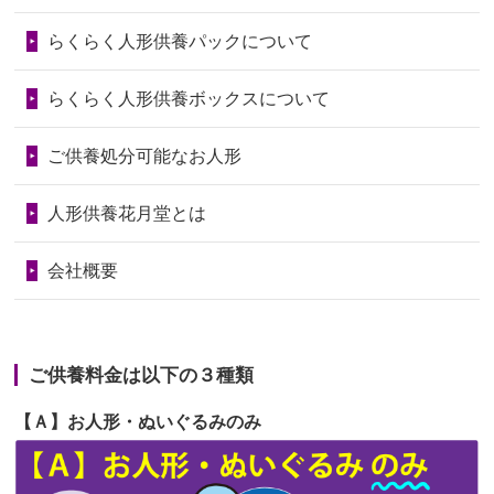
第73回人形供養祭
令和6年10月17日(木)
らくらく人形供養パックについて
2026/06/28
人形たちに これまで本当にありがとう
第72回人形供養祭
令和6年9月9日(月)
天...
らくらく人形供養ボックスについて
第71回人形供養祭
令和6年8月1日(木)
2026/06/24
今は亡き両親が孫（私の子供）の初節
第70回人形供養祭
令和6年6月21日(金)
ご供養処分可能なお人形
句に贈って...
第69回人形供養祭
令和6年5月9日(木)
2026/06/23
ありがとうね
人形供養花月堂とは
第68回人形供養祭
令和6年3月22日(金)
2026/06/22
長い間、ありがとうございました。髪
会社概要
が伸びた時...
第67回人形供養祭
令和6年1月31日(水)
2026/06/22
娘の初めてのひな祭りにあわせて、娘
第66回人形供養祭
令和5年12月22日(金)
の祖父母か...
ご供養料金は以下の３種類
第65回人形供養祭
令和5年11月09日(木)
2026/06/20
雛人形をお道具も含め一式で引き取っ
【Ａ】お人形・ぬいぐるみのみ
第64回人形供養祭
令和5年9月21日(木)
てくださる...
第63回人形供養祭
令和5年8月1日(火)
2026/06/19
インターネット検索でホームページを