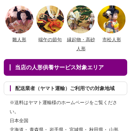
雛人形
端午の節句
縁起物・高砂
市松人形
人形
当店の人形供養サービス対象エリア
配送業者（ヤマト運輸）ご利用での対象地域
※送料はヤマト運輸様のホームページをご覧くださ
い。
日本全国
北海道・ 青森県・ 岩手県・ 宮城県・ 秋田県・ 山形