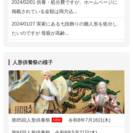
2024/02/01
供養・処分費ですが、ホームページに
2026/07/15
お客様の声を読み、丁寧に供養してい
掲載されている金額は両方込...
ただけそう...
2024/01/27
実家にある七段飾りの雛人形を処分し
2026/07/13
遠方からでもご依頼出来る点と申込ま
たいのですが 母親が高齢...
での方法が...
2024/01/13
剥製の供養・処分をお願いできます
2026/07/11
思い出のある人形達を、ちゃんと供養
か？
したく、花...
人形供養祭の様子
2024/01/13
ぬいぐるみを供養・処分して欲しいの
2026/07/10
家から近かったので。
ですが？
2026/07/08
誰も住んでいない実家の片付けを始め
2024/01/13
お雛様のセットを供養・処分したいの
ました。 ...
ですが、お雛様とお内裏様だ...
2026/07/06
9年間自由が丘店を見守ってくれてあり
2024/01/13
供養申込みの後、供養祭までお人形は
がとう。
どうなってるのですか？
第85回人形供養祭
令和8年7月16日(木)
NEW
2026/07/05
しっかりとお人形たちの供養をしてい
2024/01/13
会社のようですが、きちんと供養して
第84回人形供養祭
令和8年5月21日(木)