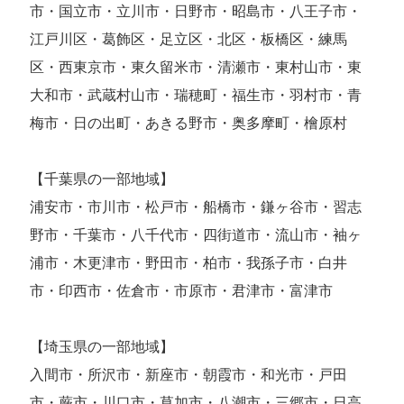
市・国立市・立川市・日野市・昭島市・八王子市・
江戸川区・葛飾区・足立区・北区・板橋区・練馬
区・西東京市・東久留米市・清瀬市・東村山市・東
大和市・武蔵村山市・瑞穂町・福生市・羽村市・青
梅市・日の出町・あきる野市・奥多摩町・檜原村
【千葉県の一部地域】
浦安市・市川市・松戸市・船橋市・鎌ヶ谷市・習志
野市・千葉市・八千代市・四街道市・流山市・袖ヶ
浦市・木更津市・野田市・柏市・我孫子市・白井
市・印西市・佐倉市・市原市・君津市・富津市
【埼玉県の一部地域】
入間市・所沢市・新座市・朝霞市・和光市・戸田
市・蕨市・川口市・草加市・八潮市・三郷市・日高