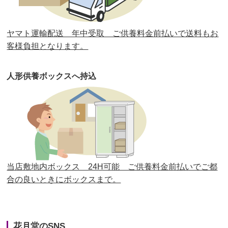
第30回人形供養祭
平成30年11月28日(水)
ヤマト運輸配送 年中受取 ご供養料金前払いで送料もお
第29回人形供養祭
平成30年5月23日(水)
客様負担となります。
第28回人形供養祭
平成29年12月8日(金)
人形供養ボックスへ持込
第27回人形供養祭
平成29年6月14日(水)
第26回人形供養祭
平成28年12月15日(木)
第25回人形供養祭
平成28年6月16日(木)
第24回人形供養祭
平成27年11月27日
第23回人形供養祭
平成26年12月5日
当店敷地内ボックス 24H可能 ご供養料金前払いでご都
合の良いときにボックスまで。
第22回人形供養祭
平成26年4月28日
第21回人形供養祭
平成25年12月26日
花月堂のSNS
第20回人形供養祭
平成25年5月10日