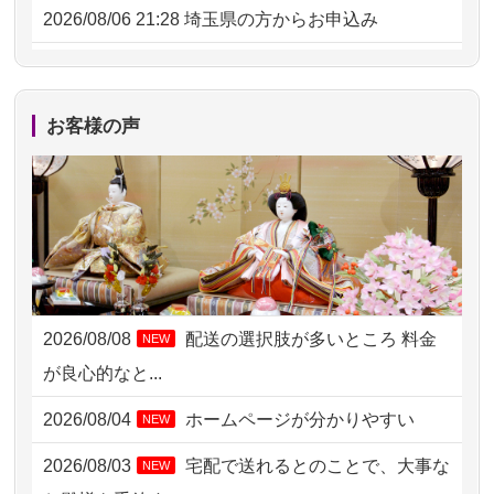
2026/08/06 21:28
埼玉県の方からお申込み
2026/08/06 17:56
藤沢市の方からお申込み
2026/08/06 10:06
茨城県の方からお申込み
お客様の声
2026/08/06 09:17
三重県の方からお申込み
2026/08/06 06:48
横浜市の方からお申込み
2026/08/05 15:07
東京都の方からお申込み
2026/08/05 11:33
神奈川の方からお申込み
2026/08/08
配送の選択肢が多いところ 料金
NEW
2026/08/04 17:34
西亀有の方からお申込み
が良心的なと...
2026/08/04 15:40
千葉県の方からお申込み
2026/08/04
ホームページが分かりやすい
NEW
2026/08/04 14:04
東京都の方からお申込み
2026/08/03
宅配で送れるとのことで、大事な
NEW
2026/08/04 00:38
中野区の方からお申込み