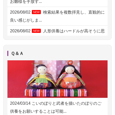
お雛様を手放す...
2026/08/03 21:17
愛知県の方からお申込み
2026/08/02
検索結果を複数拝見し、直観的に
NEW
2026/08/02 18:47
虎ノ門の方からお申込み
良い感じがしま...
2026/08/02 11:15
千葉県の方からお申込み
2026/08/02
人形供養はハードルが高そうに思
NEW
えるのですが、...
2026/08/02 10:39
神奈川の方からお申込み
2026/08/02
祖母の人形供養の際も利用させて
NEW
2026/08/02 09:15
神奈川の方からお申込み
Ｑ＆Ａ
いただき安心感がある
2026/08/02 06:46
相模原の方からお申込み
2026/08/01
お人形の仕分けなども丁寧に行う
NEW
2026/08/01 19:28
東京都の方からお申込み
様子から、大切...
2026/08/01 17:10
東京都の方からお申込み
2026/07/25
供養の内容（料金や送り方等）がとて
2026/08/01 11:07
さいたの方からお申込み
も丁寧に説...
2024/03/14
こいのぼりと武者を描いたのぼりのご
2026/07/31 17:28
栃木県の方からお申込み
2026/07/18
つい先日も利用させていただきまし
供養をお願いすることは可能...
た。 手続...