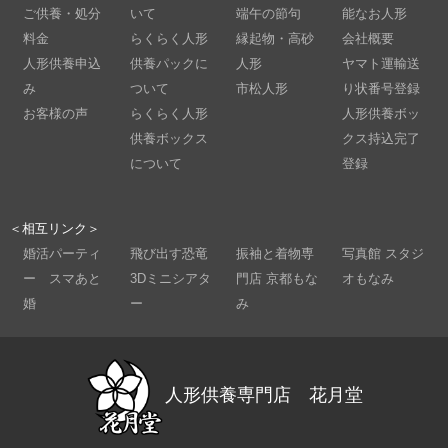
ご供養・処分
いて
端午の節句
能なお人形
料金
らくらく人形
縁起物・高砂
会社概要
人形供養申込
供養パックに
人形
ヤマト運輸送
み
ついて
市松人形
り状番号登録
お客様の声
らくらく人形
人形供養ボッ
供養ボックス
クス持込完了
について
登録
＜相互リンク＞
婚活パーティ
飛び出す恐竜
振袖と着物専
写真館 スタジ
ー スマあと
3Dミニシアタ
門店 京都もな
オもなみ
婚
ー
み
人形供養専門店 花月堂