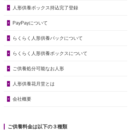
ので、お願...
第75回人形供養祭
令和7年1月17日(金)
人形供養ボックス持込完了登録
2026/06/28
以前和人形やぬいぐるみを供養いただ
第74回人形供養祭
令和6年12月4日(水)
PayPayについて
いたことが...
第73回人形供養祭
令和6年10月17日(木)
らくらく人形供養パックについて
2026/06/28
老後のことを考え体力のあるうちに身
第72回人形供養祭
令和6年9月9日(月)
の回りの物...
らくらく人形供養ボックスについて
第71回人形供養祭
令和6年8月1日(木)
2026/06/28
人形たちに これまで本当にありがとう
第70回人形供養祭
令和6年6月21日(金)
ご供養処分可能なお人形
天...
第69回人形供養祭
令和6年5月9日(木)
2026/06/24
今は亡き両親が孫（私の子供）の初節
人形供養花月堂とは
句に贈って...
第68回人形供養祭
令和6年3月22日(金)
会社概要
2026/06/23
ありがとうね
第67回人形供養祭
令和6年1月31日(水)
2026/06/22
長い間、ありがとうございました。髪
第66回人形供養祭
令和5年12月22日(金)
が伸びた時...
ご供養料金は以下の３種類
第65回人形供養祭
令和5年11月09日(木)