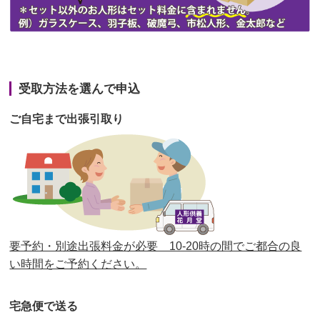
第43回人形供養祭
令和3年4月23日(金)
第42回人形供養祭
令和3年3月9日(水)
第41回人形供養祭
令和3年1月27日(水)
受取方法を選んで申込
第40回人形供養祭
令和2年12月7日(月)
ご自宅まで出張引取り
第39回人形供養祭
令和2年10月22日(木)
第38回人形供養祭
令和2年8月26日(水)
第37回人形供養祭
令和2年6月8日(月)
第36回人形供養祭
令和2年4月16日(木)
要予約・別途出張料金が必要 10-20時の間でご都合の良
第35回人形供養祭
令和2年2月13日(木)
い時間をご予約ください。
第34回人形供養祭
令和元年12月18日(水)
宅急便で送る
第33回人形供養祭
令和元年9月11日(水)