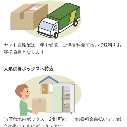
第32回人形供養祭
令和元年6月12日(水)
第31回人形供養祭
平成31年3月13日(水)
第30回人形供養祭
平成30年11月28日(水)
ヤマト運輸配送 年中受取 ご供養料金前払いで送料もお
第29回人形供養祭
平成30年5月23日(水)
客様負担となります。
第28回人形供養祭
平成29年12月8日(金)
人形供養ボックスへ持込
第27回人形供養祭
平成29年6月14日(水)
第26回人形供養祭
平成28年12月15日(木)
第25回人形供養祭
平成28年6月16日(木)
第24回人形供養祭
平成27年11月27日
第23回人形供養祭
平成26年12月5日
当店敷地内ボックス 24H可能 ご供養料金前払いでご都
合の良いときにボックスまで。