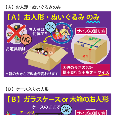
2026/06/22
娘の初めてのひな祭りにあわせて、娘
【Ａ】お人形・ぬいぐるみのみ
第64回人形供養祭
令和5年9月21日(木)
の祖父母か...
第63回人形供養祭
令和5年8月1日(火)
2026/06/20
雛人形をお道具も含め一式で引き取っ
第62回人形供養祭
令和5年6月21日(水)
てくださる...
第61回人形供養祭
令和5年5月19日(金)
第60回人形供養祭
令和5年3月28日(火)
第59回人形供養祭
令和5年2月10日(金)
第58回人形供養祭
令和5年12月21日(水)
第57回人形供養祭
令和4年11月22日(火)
【Ｂ】ケース入りの人形
第56回人形供養祭
令和4年10月19日(水)
第55回人形供養祭
令和4年9月8日(木)