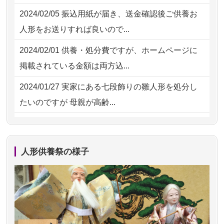
2026/07/31 12:32
東京都の方からお申込み
2024/02/05
振込用紙が届き、送金確認後ご供養お
2026/07/18
大切にしていたお人形をきちんと供養
2026/07/31 10:29
京都市の方からお申込み
人形をお送りすれば良いので...
してくださ...
2026/07/31 08:41
埼玉県の方からお申込み
2024/02/01
供養・処分費ですが、ホームページに
2026/07/15
子供の頃から可愛がってきた七段飾り
掲載されている金額は両方込...
の雛人形で...
2024/01/27
実家にある七段飾りの雛人形を処分し
2026/07/15
お客様の声を読み、丁寧に供養してい
たいのですが 母親が高齢...
ただけそう...
2024/01/13
剥製の供養・処分をお願いできます
2026/07/13
遠方からでもご依頼出来る点と申込ま
か？
での方法が...
人形供養祭の様子
2024/01/13
ぬいぐるみを供養・処分して欲しいの
2026/07/11
思い出のある人形達を、ちゃんと供養
ですが？
したく、花...
2024/01/13
お雛様のセットを供養・処分したいの
2026/07/10
家から近かったので。
ですが、お雛様とお内裏様だ...
2026/07/08
誰も住んでいない実家の片付けを始め