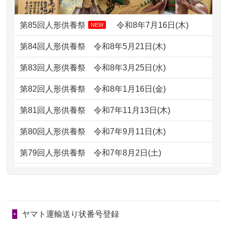
2024/01/13
供養申込みの後、供養祭までお人形は
ました。 ...
どうなってるのですか？
第85回人形供養祭
令和8年7月16日(木)
NEW
2026/07/06
9年間自由が丘店を見守ってくれてあり
2024/01/13
会社のようですが、きちんと供養して
第84回人形供養祭
令和8年5月21日(木)
がとう。
もらえるのですか？
第83回人形供養祭
令和8年3月25日(水)
2026/07/05
しっかりとお人形たちの供養をしてい
2024/01/13
お人形の引取りはお願いできますか？
ただけると...
第82回人形供養祭
令和8年1月16日(金)
2024/01/13
お人形を持込みたいのですが？
2026/06/30
長年大事にしてきた雛人形です、供養
第81回人形供養祭
令和7年11月13日(木)
していただ...
2024/01/13
供養後の通知はもらえますか？
第80回人形供養祭
令和7年9月11日(木)
2026/06/29
ガラスケースのまま引き取ってくださ
2024/01/13
供養が終わったお人形以外はどうして
第79回人形供養祭
令和7年8月2日(土)
るのが助か...
るのですか？
第78回人形供養祭
令和7年6月20日(金)
2026/06/28
子どもの頃、妹と一緒にお雛様を出し
2024/01/11
供養が終わったお人形はどうなるので
第77回人形供養祭
令和7年4月15日(火)
ました。お...
しょうか？
ヤマト運輸送り状番号登録
第76回人形供養祭
令和7年2月28日(金)
2026/06/28
きちんと供養していただけると思った
2024/01/04
ガラスケースは外しても良いですか？