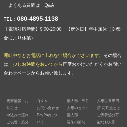
・よくある質問は→
Q&A
080-4895-1138
TEL：
【電話対応時間】9:00-20:00 【定休日】年中無休（※都
合により休業）
運転中などお電話に出れない場合がございます。
その場合
は、
少しお時間をおいてから
再度おかけいただくか
お問い
合わせページ
からお願い致します。
更新情報・お
Ｑ＆Ａ
雛人形・五月
人形供養専門
知らせ
お問い合わせ
人形のセット
店 花月堂とは
申込みの流れ
PayPayにつ
雛人形
ご供養処分可
ご供養・処分
いて
端午の節句
能なお人形