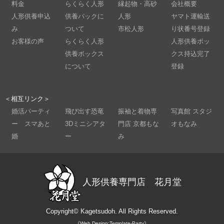
料金
らくらく人形
縁起物・高砂
会社概要
人形供養申込
供養パックに
人形
ヤマト運輸送
み
ついて
市松人形
り状番号登録
お客様の声
らくらく人形
人形供養ボッ
供養ボックス
クス持込完了
について
登録
＜相互リンク＞
婚活パーティ
飛び出す恐竜
振袖と着物専
写真館 スタジ
ー スマあと
3Dミニシアタ
門店 京都もな
オもなみ
婚
ー
み
人形供養専門店 花月堂
Copyright©
Kagetsudoh.
All Rights Reserved.
《Web Design:Template-Party》