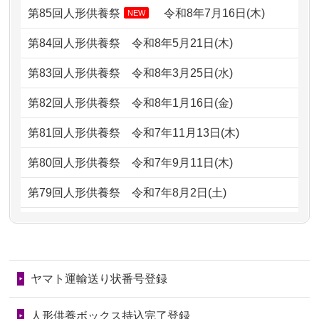
どうなってるのですか？
第85回人形供養祭
令和8年7月16日(木)
NEW
2026/07/05
しっかりとお人形たちの供養をしてい
2024/01/13
会社のようですが、きちんと供養して
第84回人形供養祭
令和8年5月21日(木)
ただけると...
もらえるのですか？
第83回人形供養祭
令和8年3月25日(水)
2026/06/30
長年大事にしてきた雛人形です、供養
2024/01/13
お人形の引取りはお願いできますか？
していただ...
第82回人形供養祭
令和8年1月16日(金)
2024/01/13
お人形を持込みたいのですが？
2026/06/29
ガラスケースのまま引き取ってくださ
第81回人形供養祭
令和7年11月13日(木)
るのが助か...
2024/01/13
供養後の通知はもらえますか？
第80回人形供養祭
令和7年9月11日(木)
2026/06/28
子どもの頃、妹と一緒にお雛様を出し
2024/01/13
供養が終わったお人形以外はどうして
第79回人形供養祭
令和7年8月2日(土)
ました。お...
るのですか？
第78回人形供養祭
令和7年6月20日(金)
2026/06/28
きちんと供養していただけると思った
2024/01/11
供養が終わったお人形はどうなるので
第77回人形供養祭
令和7年4月15日(火)
ので、お願...
しょうか？
ヤマト運輸送り状番号登録
第76回人形供養祭
令和7年2月28日(金)
2026/06/28
以前和人形やぬいぐるみを供養いただ
2024/01/04
ガラスケースは外しても良いですか？
いたことが...
第75回人形供養祭
令和7年1月17日(金)
人形供養ボックス持込完了登録