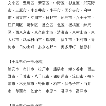
文京区・豊島区・新宿区・中野区・杉並区・武蔵野
市・三鷹市・小金井市・小平市・国分寺市・府中
市・国立市・立川市・日野市・昭島市・八王子市・
江戸川区・葛飾区・足立区・北区・板橋区・練馬
区・西東京市・東久留米市・清瀬市・東村山市・東
大和市・武蔵村山市・瑞穂町・福生市・羽村市・青
梅市・日の出町・あきる野市・奥多摩町・檜原村
【千葉県の一部地域】
浦安市・市川市・松戸市・船橋市・鎌ヶ谷市・習志
野市・千葉市・八千代市・四街道市・流山市・袖ヶ
浦市・木更津市・野田市・柏市・我孫子市・白井
市・印西市・佐倉市・市原市・君津市・富津市
【埼玉県の一部地域】