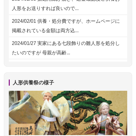
2026/07/15
子供の頃から可愛がってきた七段飾り
2026/07/30 08:46
東京都の方からお申込み
人形をお送りすれば良いので...
の雛人形で...
2026/07/29 15:08
神奈川の方からお申込み
2024/02/01
供養・処分費ですが、ホームページに
2026/07/15
お客様の声を読み、丁寧に供養してい
掲載されている金額は両方込...
ただけそう...
2024/01/27
実家にある七段飾りの雛人形を処分し
2026/07/13
遠方からでもご依頼出来る点と申込ま
たいのですが 母親が高齢...
での方法が...
2024/01/13
剥製の供養・処分をお願いできます
2026/07/11
思い出のある人形達を、ちゃんと供養
か？
したく、花...
人形供養祭の様子
2024/01/13
ぬいぐるみを供養・処分して欲しいの
2026/07/10
家から近かったので。
ですが？
2026/07/08
誰も住んでいない実家の片付けを始め
2024/01/13
お雛様のセットを供養・処分したいの
ました。 ...
ですが、お雛様とお内裏様だ...
2026/07/06
9年間自由が丘店を見守ってくれてあり
2024/01/13
供養申込みの後、供養祭までお人形は
がとう。