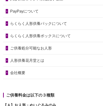
2026/06/28
老後のことを考え体力のあるうちに身
第74回人形供養祭
令和6年12月4日(水)
PayPayについて
の回りの物...
第73回人形供養祭
令和6年10月17日(木)
らくらく人形供養パックについて
2026/06/28
人形たちに これまで本当にありがとう
第72回人形供養祭
令和6年9月9日(月)
天...
らくらく人形供養ボックスについて
第71回人形供養祭
令和6年8月1日(木)
2026/06/24
今は亡き両親が孫（私の子供）の初節
第70回人形供養祭
令和6年6月21日(金)
ご供養処分可能なお人形
句に贈って...
第69回人形供養祭
令和6年5月9日(木)
2026/06/23
ありがとうね
人形供養花月堂とは
第68回人形供養祭
令和6年3月22日(金)
2026/06/22
長い間、ありがとうございました。髪
会社概要
が伸びた時...
第67回人形供養祭
令和6年1月31日(水)
2026/06/22
娘の初めてのひな祭りにあわせて、娘
第66回人形供養祭
令和5年12月22日(金)
の祖父母か...
ご供養料金は以下の３種類
第65回人形供養祭
令和5年11月09日(木)
2026/06/20
雛人形をお道具も含め一式で引き取っ
【Ａ】お人形・ぬいぐるみのみ