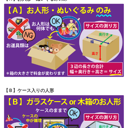
第64回人形供養祭
令和5年9月21日(木)
てくださる...
第63回人形供養祭
令和5年8月1日(火)
2026/06/19
インターネット検索でホームページを
第62回人形供養祭
令和5年6月21日(水)
見つけまし...
第61回人形供養祭
令和5年5月19日(金)
第60回人形供養祭
令和5年3月28日(火)
第59回人形供養祭
令和5年2月10日(金)
第58回人形供養祭
令和5年12月21日(水)
第57回人形供養祭
令和4年11月22日(火)
【Ｂ】ケース入りの人形
第56回人形供養祭
令和4年10月19日(水)
第55回人形供養祭
令和4年9月8日(木)
第54回人形供養祭
令和4年8月1日(月)