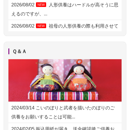
2026/08/02 06:46
相模原の方からお申込み
2026/08/02
人形供養はハードルが高そうに思
NEW
2026/08/01 19:28
東京都の方からお申込み
えるのですが、...
2026/08/01 17:10
東京都の方からお申込み
2026/08/02
祖母の人形供養の際も利用させて
NEW
いただき安心感がある
2026/08/01 11:07
さいたの方からお申込み
2026/08/01
お人形の仕分けなども丁寧に行う
NEW
2026/07/31 17:28
栃木県の方からお申込み
Ｑ＆Ａ
様子から、大切...
2026/07/31 12:32
東京都の方からお申込み
2026/07/25
供養の内容（料金や送り方等）がとて
2026/07/31 10:29
京都市の方からお申込み
も丁寧に説...
2026/07/31 08:41
埼玉県の方からお申込み
2026/07/18
つい先日も利用させていただきまし
2026/07/30 22:27
墨田区の方からお申込み
た。 手続...
2024/03/14
こいのぼりと武者を描いたのぼりのご
2026/07/30 17:02
神奈川の方からお申込み
2026/07/18
大切にしていたお人形をきちんと供養
供養をお願いすることは可能...
してくださ...
2026/07/30 15:59
神奈川の方からお申込み
2024/02/05
振込用紙が届き、送金確認後ご供養お