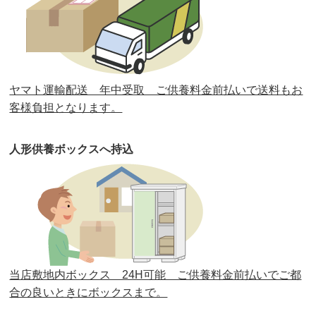
第32回人形供養祭
令和元年6月12日(水)
第31回人形供養祭
平成31年3月13日(水)
第30回人形供養祭
平成30年11月28日(水)
ヤマト運輸配送 年中受取 ご供養料金前払いで送料もお
第29回人形供養祭
平成30年5月23日(水)
客様負担となります。
第28回人形供養祭
平成29年12月8日(金)
人形供養ボックスへ持込
第27回人形供養祭
平成29年6月14日(水)
第26回人形供養祭
平成28年12月15日(木)
第25回人形供養祭
平成28年6月16日(木)
第24回人形供養祭
平成27年11月27日
第23回人形供養祭
平成26年12月5日
当店敷地内ボックス 24H可能 ご供養料金前払いでご都
合の良いときにボックスまで。
第22回人形供養祭
平成26年4月28日