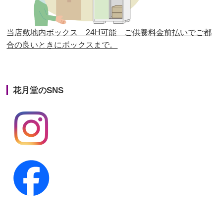
第24回人形供養祭
平成27年11月27日
第23回人形供養祭
平成26年12月5日
当店敷地内ボックス 24H可能 ご供養料金前払いでご都
合の良いときにボックスまで。
第22回人形供養祭
平成26年4月28日
第21回人形供養祭
平成25年12月26日
花月堂のSNS
第20回人形供養祭
平成25年5月10日
第19回人形供養祭
平成24年11月27日
第18回人形供養祭
平成24年6月21日
第17回人形供養祭
平成24年2月17日
第16回人形供養祭
平成23年10月4日
第15回人形供養祭
平成23年5月13日
第14回人形供養祭
平成22年10月27日