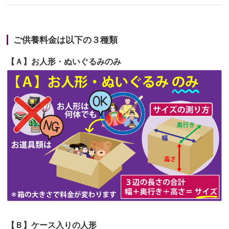
第67回人形供養祭
令和6年1月31日(水)
2026/06/22
娘の初めてのひな祭りにあわせて、娘
第66回人形供養祭
令和5年12月22日(金)
の祖父母か...
ご供養料金は以下の３種類
第65回人形供養祭
令和5年11月09日(木)
2026/06/20
雛人形をお道具も含め一式で引き取っ
【Ａ】お人形・ぬいぐるみのみ
第64回人形供養祭
令和5年9月21日(木)
てくださる...
第63回人形供養祭
令和5年8月1日(火)
2026/06/19
インターネット検索でホームページを
第62回人形供養祭
令和5年6月21日(水)
見つけまし...
第61回人形供養祭
令和5年5月19日(金)
第60回人形供養祭
令和5年3月28日(火)
第59回人形供養祭
令和5年2月10日(金)
第58回人形供養祭
令和5年12月21日(水)
第57回人形供養祭
令和4年11月22日(火)
【Ｂ】ケース入りの人形