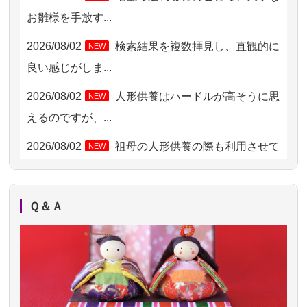
お雛様を手放す...
2026/08/03 21:17
愛知県の方からお申込み
2026/08/02
検索結果を複数拝見し、直観的に
NEW
2026/08/02 18:47
虎ノ門の方からお申込み
良い感じがしま...
2026/08/02 11:15
千葉県の方からお申込み
2026/08/02
人形供養はハードルが高そうに思
NEW
2026/08/02 10:39
神奈川の方からお申込み
えるのですが、...
2026/08/02 09:15
神奈川の方からお申込み
2026/08/02
祖母の人形供養の際も利用させて
NEW
いただき安心感がある
2026/08/02 06:46
相模原の方からお申込み
2026/08/01
お人形の仕分けなども丁寧に行う
NEW
2026/08/01 19:28
東京都の方からお申込み
Ｑ＆Ａ
様子から、大切...
2026/08/01 17:10
東京都の方からお申込み
2026/07/25
供養の内容（料金や送り方等）がとて
2026/08/01 11:07
さいたの方からお申込み
も丁寧に説...
2026/07/31 17:28
栃木県の方からお申込み
2026/07/18
つい先日も利用させていただきまし