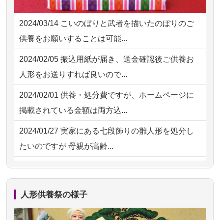
2026/07/31 12:32
東京都の方からお申込み
た。 手続...
2024/03/14
こいのぼりと武者を描いたのぼりのご
2026/07/31 10:29
京都市の方からお申込み
2026/07/18
大切にしていたお人形をきちんと供養
供養をお願いすることは可能...
してくださ...
2026/07/31 08:41
埼玉県の方からお申込み
2024/02/05
振込用紙が届き、送金確認後ご供養お
2026/07/15
子供の頃から可愛がってきた七段飾り
2026/07/30 22:27
墨田区の方からお申込み
人形をお送りすれば良いので...
の雛人形で...
2026/07/30 17:02
神奈川の方からお申込み
2024/02/01
供養・処分費ですが、ホームページに
2026/07/15
お客様の声を読み、丁寧に供養してい
掲載されている金額は両方込...
ただけそう...
2024/01/27
実家にある七段飾りの雛人形を処分し
2026/07/13
遠方からでもご依頼出来る点と申込ま
たいのですが 母親が高齢...
での方法が...
2024/01/13
剥製の供養・処分をお願いできます
2026/07/11
思い出のある人形達を、ちゃんと供養
か？
したく、花...
人形供養祭の様子
2024/01/13
ぬいぐるみを供養・処分して欲しいの
2026/07/10
家から近かったので。
ですが？