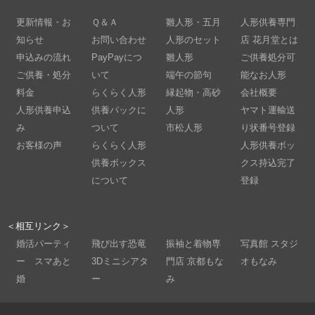
更新情報・お
Ｑ＆Ａ
雛人形・五月
人形供養専門
知らせ
お問い合わせ
人形のセット
店 花月堂とは
申込みの流れ
PayPayにつ
雛人形
ご供養処分可
ご供養・処分
いて
端午の節句
能なお人形
料金
らくらく人形
縁起物・高砂
会社概要
人形供養申込
供養パックに
人形
ヤマト運輸送
み
ついて
市松人形
り状番号登録
お客様の声
らくらく人形
人形供養ボッ
供養ボックス
クス持込完了
について
登録
＜相互リンク＞
婚活パーティ
飛び出す恐竜
振袖と着物専
写真館 スタジ
ー スマあと
3Dミニシアタ
門店 京都もな
オもなみ
婚
ー
み