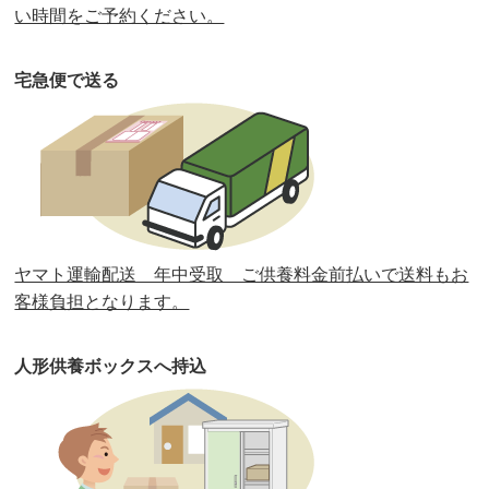
第35回人形供養祭
令和2年2月13日(木)
い時間をご予約ください。
第34回人形供養祭
令和元年12月18日(水)
宅急便で送る
第33回人形供養祭
令和元年9月11日(水)
第32回人形供養祭
令和元年6月12日(水)
第31回人形供養祭
平成31年3月13日(水)
第30回人形供養祭
平成30年11月28日(水)
ヤマト運輸配送 年中受取 ご供養料金前払いで送料もお
第29回人形供養祭
平成30年5月23日(水)
客様負担となります。
第28回人形供養祭
平成29年12月8日(金)
人形供養ボックスへ持込
第27回人形供養祭
平成29年6月14日(水)
第26回人形供養祭
平成28年12月15日(木)
第25回人形供養祭
平成28年6月16日(木)