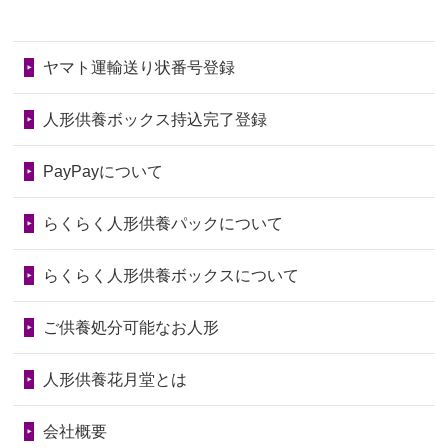
2026/06/28
きちんと供養していただけると思った
2024/01/11
供養が終わったお人形はどうなるので
第77回人形供養祭
令和7年4月15日(火)
ので、お願...
しょうか？
ヤマト運輸送り状番号登録
第76回人形供養祭
令和7年2月28日(金)
2026/06/28
以前和人形やぬいぐるみを供養いただ
2024/01/04
ガラスケースは外しても良いですか？
いたことが...
第75回人形供養祭
令和7年1月17日(金)
人形供養ボックス持込完了登録
2026/06/28
老後のことを考え体力のあるうちに身
第74回人形供養祭
令和6年12月4日(水)
PayPayについて
の回りの物...
第73回人形供養祭
令和6年10月17日(木)
らくらく人形供養パックについて
2026/06/28
人形たちに これまで本当にありがとう
第72回人形供養祭
令和6年9月9日(月)
天...
らくらく人形供養ボックスについて
第71回人形供養祭
令和6年8月1日(木)
2026/06/24
今は亡き両親が孫（私の子供）の初節
第70回人形供養祭
令和6年6月21日(金)
ご供養処分可能なお人形
句に贈って...
第69回人形供養祭
令和6年5月9日(木)
2026/06/23
ありがとうね
人形供養花月堂とは
第68回人形供養祭
令和6年3月22日(金)
2026/06/22
長い間、ありがとうございました。髪
会社概要
が伸びた時...