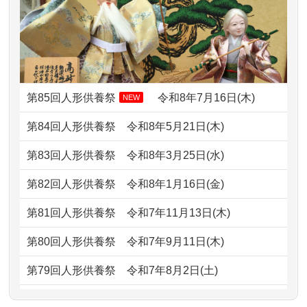
2026/07/08
誰も住んでいない実家の片付けを始め
2024/01/13
お雛様のセットを供養・処分したいの
ました。 ...
ですが、お雛様とお内裏様だ...
2026/07/06
9年間自由が丘店を見守ってくれてあり
2024/01/13
供養申込みの後、供養祭までお人形は
がとう。
どうなってるのですか？
第85回人形供養祭
令和8年7月16日(木)
NEW
2026/07/05
しっかりとお人形たちの供養をしてい
2024/01/13
会社のようですが、きちんと供養して
第84回人形供養祭
令和8年5月21日(木)
ただけると...
もらえるのですか？
第83回人形供養祭
令和8年3月25日(水)
2026/06/30
長年大事にしてきた雛人形です、供養
2024/01/13
お人形の引取りはお願いできますか？
していただ...
第82回人形供養祭
令和8年1月16日(金)
2024/01/13
お人形を持込みたいのですが？
2026/06/29
ガラスケースのまま引き取ってくださ
第81回人形供養祭
令和7年11月13日(木)
るのが助か...
2024/01/13
供養後の通知はもらえますか？
第80回人形供養祭
令和7年9月11日(木)
2026/06/28
子どもの頃、妹と一緒にお雛様を出し
2024/01/13
供養が終わったお人形以外はどうして
第79回人形供養祭
令和7年8月2日(土)
ました。お...
るのですか？
第78回人形供養祭
令和7年6月20日(金)