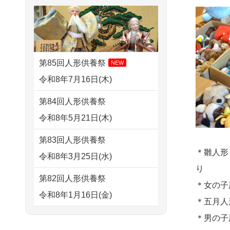
さ...
2026/08/01 17:10
すが 母親が高齢...
東京都の方からお申込み
2026/07/15
子供の頃から可愛
2024/01/13
剥製の供養・処分
がってきた七段飾りの雛人形
2026/08/01 11:07
をお願いできますか？
で...
さいたの方からお申込み
第85回人形供養祭
NEW
2024/01/13
ぬいぐるみを供
2026/07/15
お客様の声を読
令和8年7月16日(木)
2026/07/31 17:28
養・処分して欲しいのです
み、丁寧に供養していただけ
栃木県の方からお申込み
第84回人形供養祭
が？
そう...
令和8年5月21日(木)
2026/07/31 12:32
2024/01/13
お雛様のセットを
2026/07/13
遠方からでもご依
東京都の方からお申込み
第83回人形供養祭
供養・処分したいのですが、
頼出来る点と申込までの方法
＊雛人形
令和8年3月25日(水)
2026/07/31 10:29
お雛様とお内裏様だ...
が...
り
京都市の方からお申込み
第82回人形供養祭
2024/01/13
供養申込みの後、
＊女の子
2026/07/11
思い出のある人形
令和8年1月16日(金)
2026/07/31 08:41
供養祭までお人形はどうなっ
＊五月人
達を、ちゃんと供養したく、
埼玉県の方からお申込み
てるのですか？
第81回人形供養祭
＊男の子
花...