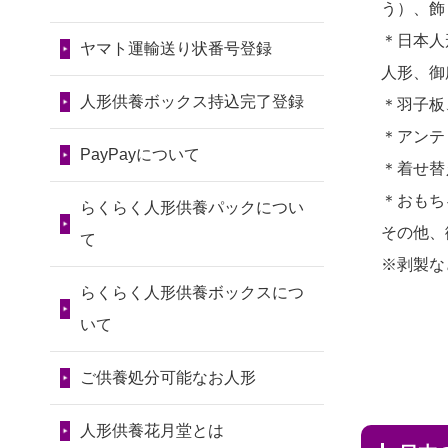
令和7年11月13日(木)
う）、飾
2026/07/30 22:27
2024/01/13
会社のようです
2026/07/10
家から近かったの
＊日本人
墨田区の方からお申込み
が、きちんと供養してもらえ
ヤマト運輸送り状番号登録
第80回人形供養祭
で。
人形、御
るのですか？
令和7年9月11日(木)
2026/07/30 17:02
2026/07/08
誰も住んでいない
人形供養ボックス持込完了登録
＊羽子板
神奈川の方からお申込み
2024/01/13
お人形の引取りは
第79回人形供養祭
実家の片付けを始めました。
＊アンテ
お願いできますか？
PayPayについて
令和7年8月2日(土)
2026/07/30 15:59
...
＊着せ替
神奈川の方からお申込み
2024/01/13
お人形を持込みた
第78回人形供養祭
＊おもち
2026/07/06
9年間自由が丘店を
らくらく人形供養パックについ
いのですが？
令和7年6月20日(金)
その他、
2026/07/30 08:46
見守ってくれてありがとう。
て
※剥製な
東京都の方からお申込み
2024/01/13
供養後の通知はも
第77回人形供養祭
2026/07/05
しっかりとお人形
らくらく人形供養ボックスにつ
らえますか？
令和7年4月15日(火)
2026/07/29 15:08
たちの供養をしていただける
いて
神奈川の方からお申込み
2024/01/13
供養が終わったお
と...
第76回人形供養祭
人形以外はどうしてるのです
ご供養処分可能なお人形
令和7年2月28日(金)
2026/07/29 12:23
2026/06/30
長年大事にしてき
か？
大阪府の方からお申込み
た雛人形です、供養していた
第75回人形供養祭
人形供養花月堂とは