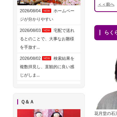
2026/08/05 11:33
＜＜前へ
神奈川の方からお申込み
2026/08/04
ホームペー
NEW
ジが分かりやすい
2026/08/04 17:34
西亀有の方からお申込み
2026/08/03
宅配で送れ
NEW
ら
るとのことで、大事なお雛様
2026/08/04 15:40
を手放す...
千葉県の方からお申込み
2026/08/02
検索結果を
NEW
2026/08/04 14:04
複数拝見し、直観的に良い感
東京都の方からお申込み
じがしま...
2026/08/04 00:38
2026/08/02
人形供養は
NEW
中野区の方からお申込み
ハードルが高そうに思えるの
2026/08/03 21:17
Ｑ＆Ａ
ですが、...
愛知県の方からお申込み
花月堂の石
2026/08/02
祖母の人形
NEW