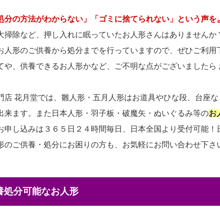
処分の方法がわからない」「ゴミに捨てられない」という声を
大掃除など、押し入れに眠っていたお人形さんはありませんか
お人形のご供養から処分までを行っていますので、ぜひご利用
てや、供養できるお人形かなど、ご不明な点がございましたら
門店 花月堂では、雛人形・五月人形はお道具やひな段、台座
出来ます。また日本人形・羽子板・破魔矢・ぬいぐるみ等の
お
お申し込みは３６５日２４時間毎日、日本全国より受付可能！
形のご供養・処分にお困りの方も、お気軽にお問い合わせ下さ
供養処分可能なお人形