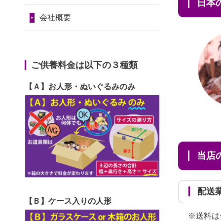
2024/01/11
供養が終わったお
日
だ...
令和7年1月17日(金)
人形はどうなるのでしょう
会社概要
2026/06/29
ガラスケースのま
第74回人形供養祭
か？
ま引き取ってくださるのが助
令和6年12月4日(水)
2024/01/04
ガラスケースは外
か...
第73回人形供養祭
ご供養料金は以下の３種類
しても良いですか？
2026/06/28
子どもの頃、妹と
令和6年10月17日(木)
【Ａ】お人形・ぬいぐるみのみ
一緒にお雛様を出しました。
第72回人形供養祭
お...
令和6年9月9日(月)
2026/06/28
きちんと供養して
第71回人形供養祭
いただけると思ったので、お
令和6年8月1日(木)
当
願...
第70回人形供養祭
2026/06/28
以前和人形やぬい
令和6年6月21日(金)
配
ぐるみを供養いただいたこと
【Ｂ】ケース入りの人形
第69回人形供養祭
が...
※送料は