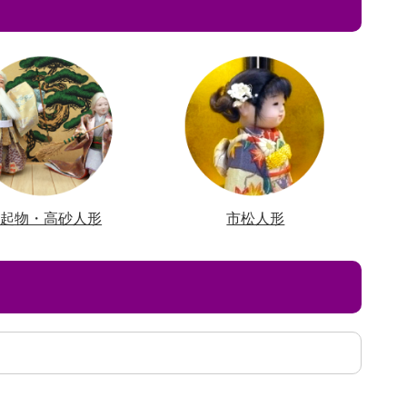
縁起物・高砂人形
市松人形