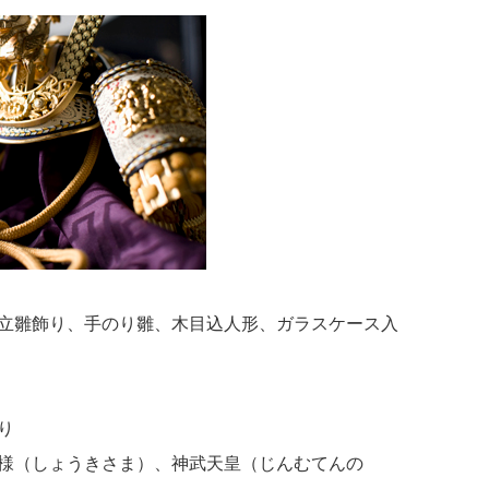
立雛飾り、手のり雛、木目込人形、ガラスケース入
り
様（しょうきさま）、神武天皇（じんむてんの