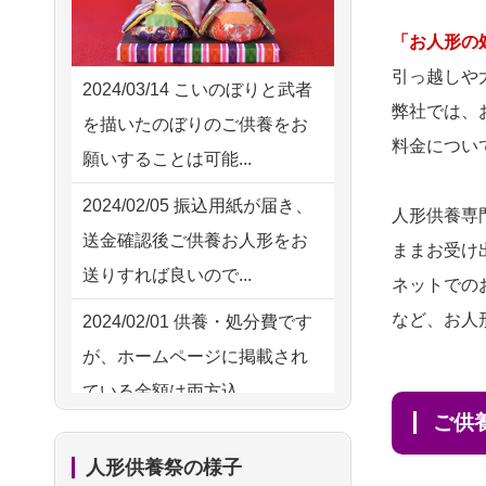
2026/08/02 18:47
供養の際も利用させていただ
虎ノ門の方からお申込み
「お人形の
き安心感がある
引っ越しや
2026/08/02 11:15
2024/03/14
こいのぼりと武者
2026/08/01
お人形の仕
NEW
弊社では、
千葉県の方からお申込み
を描いたのぼりのご供養をお
分けなども丁寧に行う様子か
料金につい
願いすることは可能...
2026/08/02 10:39
ら、大切...
神奈川の方からお申込み
2024/02/05
振込用紙が届き、
人形供養専
2026/07/25
供養の内容（料金
送金確認後ご供養お人形をお
2026/08/02 09:15
ままお受け
や送り方等）がとても丁寧に
送りすれば良いので...
神奈川の方からお申込み
ネットでの
説...
など、お人
2024/02/01
供養・処分費です
2026/08/02 06:46
2026/07/18
つい先日も利用さ
が、ホームページに掲載され
相模原の方からお申込み
せていただきました。 手続...
ている金額は両方込...
2026/08/01 19:28
2026/07/18
大切にしていたお
ご
2024/01/27
実家にある七段飾
東京都の方からお申込み
人形をきちんと供養してくだ
人形供養祭の様子
りの雛人形を処分したいので