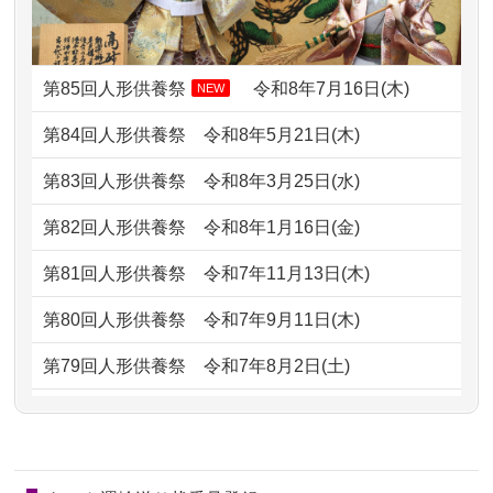
ですが、お雛様とお内裏様だ...
2026/07/08
誰も住んでいない実家の片付けを始め
2024/01/13
供養申込みの後、供養祭までお人形は
ました。 ...
どうなってるのですか？
第85回人形供養祭
令和8年7月16日(木)
NEW
2026/07/06
9年間自由が丘店を見守ってくれてあり
2024/01/13
会社のようですが、きちんと供養して
第84回人形供養祭
令和8年5月21日(木)
がとう。
もらえるのですか？
第83回人形供養祭
令和8年3月25日(水)
2026/07/05
しっかりとお人形たちの供養をしてい
2024/01/13
お人形の引取りはお願いできますか？
ただけると...
第82回人形供養祭
令和8年1月16日(金)
2024/01/13
お人形を持込みたいのですが？
2026/06/30
長年大事にしてきた雛人形です、供養
第81回人形供養祭
令和7年11月13日(木)
していただ...
2024/01/13
供養後の通知はもらえますか？
第80回人形供養祭
令和7年9月11日(木)
2026/06/29
ガラスケースのまま引き取ってくださ
2024/01/13
供養が終わったお人形以外はどうして
第79回人形供養祭
令和7年8月2日(土)
るのが助か...
るのですか？
第78回人形供養祭
令和7年6月20日(金)
2026/06/28
子どもの頃、妹と一緒にお雛様を出し
2024/01/11
供養が終わったお人形はどうなるので
第77回人形供養祭
令和7年4月15日(火)
ました。お...
しょうか？