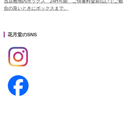
当店敷地内ボックス 24H可能 ご供養料金前払いでご都
合の良いときにボックスまで。
第22回人形供養祭
平成26年4月28日
第21回人形供養祭
平成25年12月26日
花月堂のSNS
第20回人形供養祭
平成25年5月10日
第19回人形供養祭
平成24年11月27日
第18回人形供養祭
平成24年6月21日
第17回人形供養祭
平成24年2月17日
第16回人形供養祭
平成23年10月4日
第15回人形供養祭
平成23年5月13日
第14回人形供養祭
平成22年10月27日
第13回人形供養祭
平成22年6月8日