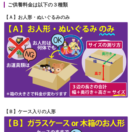
が伸びた時...
ご供養料金は以下の３種類
第65回人形供養祭
令和5年11月09日(木)
2026/06/22
娘の初めてのひな祭りにあわせて、娘
【Ａ】お人形・ぬいぐるみのみ
第64回人形供養祭
令和5年9月21日(木)
の祖父母か...
第63回人形供養祭
令和5年8月1日(火)
2026/06/20
雛人形をお道具も含め一式で引き取っ
第62回人形供養祭
令和5年6月21日(水)
てくださる...
第61回人形供養祭
令和5年5月19日(金)
第60回人形供養祭
令和5年3月28日(火)
第59回人形供養祭
令和5年2月10日(金)
第58回人形供養祭
令和5年12月21日(水)
第57回人形供養祭
令和4年11月22日(火)
【Ｂ】ケース入りの人形
第56回人形供養祭
令和4年10月19日(水)
第55回人形供養祭
令和4年9月8日(木)