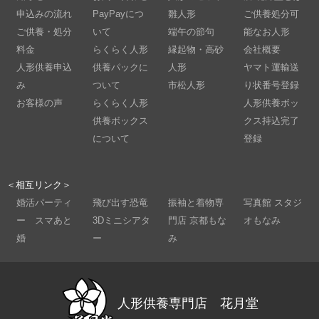
申込みの流れ
PayPayにつ
雛人形
ご供養処分可
ご供養・処分
いて
端午の節句
能なお人形
料金
らくらく人形
縁起物・高砂
会社概要
人形供養申込
供養パックに
人形
ヤマト運輸送
み
ついて
市松人形
り状番号登録
お客様の声
らくらく人形
人形供養ボッ
供養ボックス
クス持込完了
について
登録
＜相互リンク＞
婚活パーティ
飛び出す恐竜
振袖と着物専
写真館 スタジ
ー スマあと
3Dミニシアタ
門店 京都もな
オもなみ
婚
ー
み
人形供養専門店 花月堂