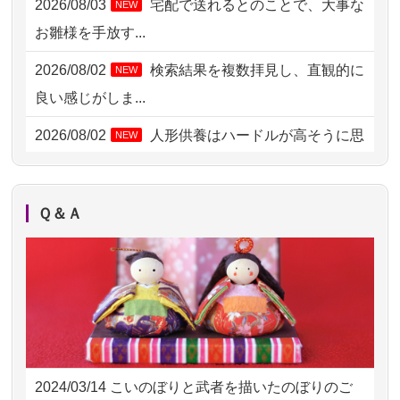
2026/08/03
宅配で送れるとのことで、大事な
NEW
2026/08/03 21:17
愛知県の方からお申込み
お雛様を手放す...
2026/08/02 18:47
虎ノ門の方からお申込み
2026/08/02
検索結果を複数拝見し、直観的に
NEW
2026/08/02 11:15
千葉県の方からお申込み
良い感じがしま...
2026/08/02 10:39
神奈川の方からお申込み
2026/08/02
人形供養はハードルが高そうに思
NEW
えるのですが、...
2026/08/02 09:15
神奈川の方からお申込み
2026/08/02
祖母の人形供養の際も利用させて
NEW
2026/08/02 06:46
相模原の方からお申込み
Ｑ＆Ａ
いただき安心感がある
2026/08/01 19:28
東京都の方からお申込み
2026/08/01
お人形の仕分けなども丁寧に行う
NEW
2026/08/01 17:10
東京都の方からお申込み
様子から、大切...
2026/08/01 11:07
さいたの方からお申込み
2026/07/25
供養の内容（料金や送り方等）がとて
2026/07/31 17:28
栃木県の方からお申込み
も丁寧に説...
2024/03/14
こいのぼりと武者を描いたのぼりのご
2026/07/31 12:32
東京都の方からお申込み
2026/07/18
つい先日も利用させていただきまし