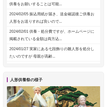
供養をお願いすることは可能...
た。 手続...
2026/07/31 10:29
京都市の方からお申込み
2024/02/05
振込用紙が届き、送金確認後ご供養お
2026/07/18
大切にしていたお人形をきちんと供養
2026/07/31 08:41
埼玉県の方からお申込み
人形をお送りすれば良いので...
してくださ...
2026/07/30 22:27
墨田区の方からお申込み
2024/02/01
供養・処分費ですが、ホームページに
2026/07/15
子供の頃から可愛がってきた七段飾り
掲載されている金額は両方込...
の雛人形で...
2024/01/27
実家にある七段飾りの雛人形を処分し
2026/07/15
お客様の声を読み、丁寧に供養してい
たいのですが 母親が高齢...
ただけそう...
2024/01/13
剥製の供養・処分をお願いできます
2026/07/13
遠方からでもご依頼出来る点と申込ま
か？
での方法が...
人形供養祭の様子
2024/01/13
ぬいぐるみを供養・処分して欲しいの
2026/07/11
思い出のある人形達を、ちゃんと供養
ですが？
したく、花...
2024/01/13
お雛様のセットを供養・処分したいの
2026/07/10
家から近かったので。