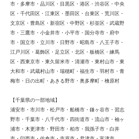
市・多摩市・品川区・目黒区・港区・渋谷区・中央
区・千代田区・江東区・墨田区・台東区・荒川区・
文京区・豊島区・新宿区・中野区・杉並区・武蔵野
市・三鷹市・小金井市・小平市・国分寺市・府中
市・国立市・立川市・日野市・昭島市・八王子市・
江戸川区・葛飾区・足立区・北区・板橋区・練馬
区・西東京市・東久留米市・清瀬市・東村山市・東
大和市・武蔵村山市・瑞穂町・福生市・羽村市・青
梅市・日の出町・あきる野市・奥多摩町・檜原村
【千葉県の一部地域】
浦安市・市川市・松戸市・船橋市・鎌ヶ谷市・習志
野市・千葉市・八千代市・四街道市・流山市・袖ヶ
浦市・木更津市・野田市・柏市・我孫子市・白井
市・印西市・佐倉市・市原市・君津市・富津市