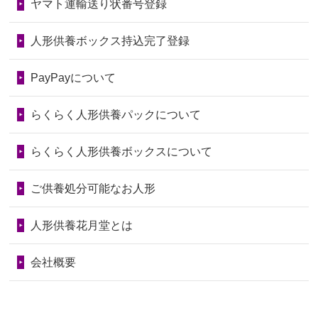
ヤマト運輸送り状番号登録
第76回人形供養祭
令和7年2月28日(金)
2026/06/28
きちんと供養していただけると思った
2024/01/04
ガラスケースは外しても良いですか？
ので、お願...
第75回人形供養祭
令和7年1月17日(金)
人形供養ボックス持込完了登録
2026/06/28
以前和人形やぬいぐるみを供養いただ
第74回人形供養祭
令和6年12月4日(水)
PayPayについて
いたことが...
第73回人形供養祭
令和6年10月17日(木)
らくらく人形供養パックについて
2026/06/28
老後のことを考え体力のあるうちに身
第72回人形供養祭
令和6年9月9日(月)
の回りの物...
らくらく人形供養ボックスについて
第71回人形供養祭
令和6年8月1日(木)
2026/06/28
人形たちに これまで本当にありがとう
第70回人形供養祭
令和6年6月21日(金)
ご供養処分可能なお人形
天...
第69回人形供養祭
令和6年5月9日(木)
2026/06/24
今は亡き両親が孫（私の子供）の初節
人形供養花月堂とは
句に贈って...
第68回人形供養祭
令和6年3月22日(金)
会社概要
2026/06/23
ありがとうね
第67回人形供養祭
令和6年1月31日(水)
2026/06/22
長い間、ありがとうございました。髪
第66回人形供養祭
令和5年12月22日(金)